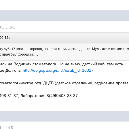
1 - 11:48
00:15:
у зубик? платно, хорошо, но не за космические деньги. Мультики и всякие та
 врач был хороший......
ли на Водниках стоматолога. Но не знаю, детский каб. там есть....
уме Долгопы
http://dolgopa.org/i...37&sub_id=10327
оматологическое отд. ДЦГБ (детское отделение, отделение протез
)408-31-37, Лаборатория 8(495)408-33-37
1 - 14:51