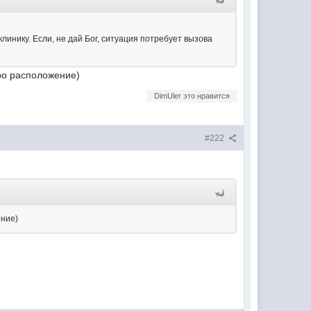
клинику. Если, не дай Бог, ситуация потребует вызова
про расположение)
DimUler это нравится
#222
ение)