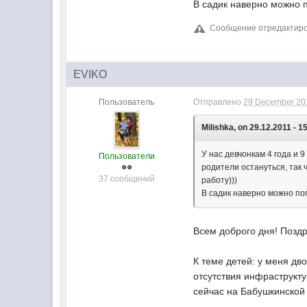
В садик наверно можно п
Сообщение отредактирова
EVIKO
Пользователь
Отправлено
29 December 201
Milishka, on 29.12.2011 - 1
У нас девчонкам 4 года и 
Пользователи
родители остануться, так 
37 сообщений
работу)))
В садик наверно можно поп
Всем доброго дня! Позд
К теме детей: у меня дв
отсутствия инфраструкту
сейчас на Бабушкинской 