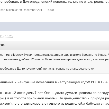
опробовать в Долгопрудненский попасть, только не знаю, реально 
л Milishka: 29 December 2011 - 15:00
1 - 16:25
5:00:
9 лет. мы в Москву будем продолжать ездить. и сад, и школу бросать не будем.
что нам очень удобно. 12 мин до Лианозово электричка идет всего, а я сама ра
робовать в Долгопрудненский попасть, только не знаю, реально ли.
равления и наилучшие пожелания в наступающем году!! ВСЕХ БЛАГ
ое - сын 12 лет и дочь 7 лет. Очень долго думали -решали по повод
ры ( в частности приличной школы). Но цена,качество и природа ра
живем),но это зависимость от одного из родителей,а бабушки у нас