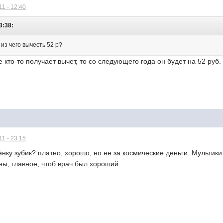
1 - 12:40
3:38:
 из чего вычесть 52 р?
е кто-то получает вычет, то со следующего года он будет на 52 руб
1 - 23:15
нку зубик? платно, хорошо, но не за космические деньги. Мультики 
ы, главное, чтоб врач был хороший......