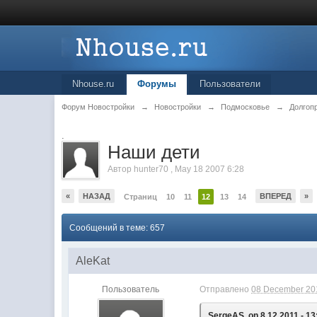
Nhouse.ru
Форумы
Пользователи
Форум Новостройки
→
Новостройки
→
Подмосковье
→
Долгоп
.
Наши дети
Автор
hunter70
,
May 18 2007 6:28
«
НАЗАД
ВПЕРЕД
»
Страниц
10
11
12
13
14
Сообщений в теме: 657
AleKat
Пользователь
Отправлено
08 December 201
SergeAS, on 8.12.2011 - 13