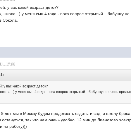
тей: у вас какой возраст деток?
к, школа...) у меня сын 4 года - пока вопрос открытый... бабушку н
е Сокола.
1 - 15:00
51:
й: у вас какой возраст деток?
 школа...) у меня сын 4 года - пока вопрос открытый... бабушку не очень прел
и 9 лет. мы в Москву будем продолжать ездить. и сад, и школу брос
и остануться, так что нам очень удобно. 12 мин до Лианозово элект
и на работу)))