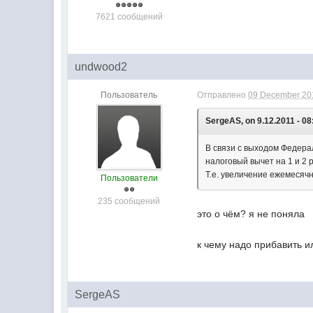
7621 сообщений
undwood2
Пользователь
Отправлено
09 December 201
SergeAS, on 9.12.2011 - 08
В связи с выходом Федера
налоговый вычет на 1 и 2 
Т.е. увеличение ежемесячн
Пользователи
235 сообщений
это о чём? я не поняла
к чему надо прибавить ил
SergeAS