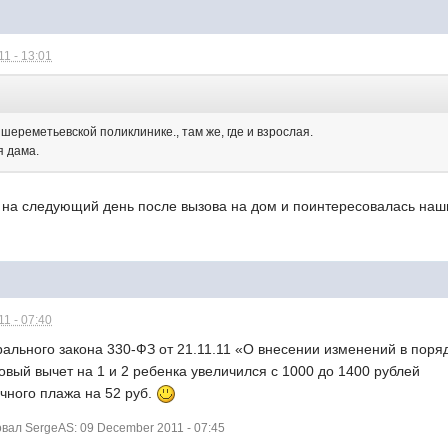
1 - 13:01
шереметьевской поликлинике., там же, где и взрослая.
я дама.
 на следующий день после вызова на дом и поинтересовалась на
1 - 07:40
рального закона 330-ФЗ от 21.11.11 «О внесении изменений в пор
овый вычет на 1 и 2 ребенка увеличился с 1000 до 1400 рублей
чного плажа на 52 руб.
ал SergeAS: 09 December 2011 - 07:45