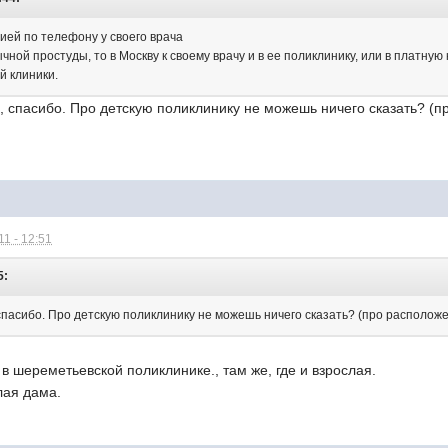
ией по телефону у своего врача
ной простуды, то в Москву к своему врачу и в ее поликлинику, или в платную 
й клиники.
, спасибо. Про детскую поликлинику не можешь ничего сказать? (
1 - 12:51
5:
 спасибо. Про детскую поликлинику не можешь ничего сказать? (про располож
в шереметьевской поликлинике., там же, где и взрослая.
лая дама.