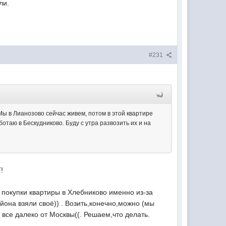
ли.
#231
 Мы в Лианозово сейчас живем, потом в этой квартире
ботаю в Бескудниково. Буду с утра развозить их и на
!
у покупки квартиры в Хлебниково именно из-за
йона взяли своё)) . Возить,конечно,можно (мы
 все далеко от Москвы((. Решаем,что делать.