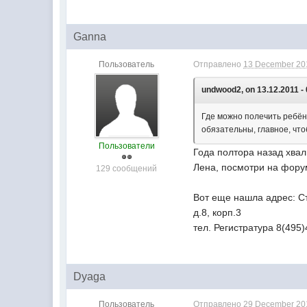
Ganna
Пользователь
Отправлено
13 December 201
undwood2, on 13.12.2011 - 
Где можно полечить ребёнк
обязательны, главное, чтоб
Пользователи
Года полтора назад хвали
Лена, посмотри на фор
129 сообщений
Вот еще нашла адрес: Ст
д.8, корп.3
тел. Регистратура 8(495
Dyaga
Пользователь
Отправлено
29 December 201