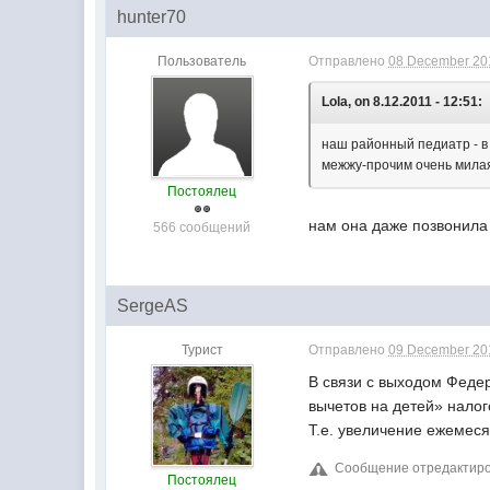
hunter70
Пользователь
Отправлено
08 December 201
Lola, on 8.12.2011 - 12:51:
наш районный педиатр - в 
межжу-прочим очень мила
Постоялец
нам она даже позвонила
566 сообщений
SergeAS
Турист
Отправлено
09 December 201
В связи с выходом Феде
вычетов на детей» налог
Т.е. увеличение ежемеся
Сообщение отредактиров
Постоялец