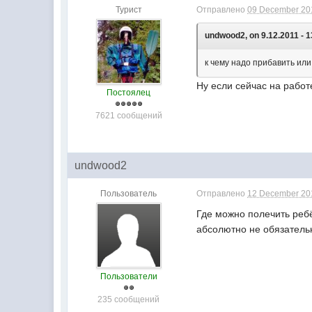
Турист
Отправлено
09 December 201
undwood2, on 9.12.2011 - 1
к чему надо прибавить или
Ну если сейчас на работ
Постоялец
7621 сообщений
undwood2
Пользователь
Отправлено
12 December 201
Где можно полечить ребё
абсолютно не обязательн
Пользователи
235 сообщений