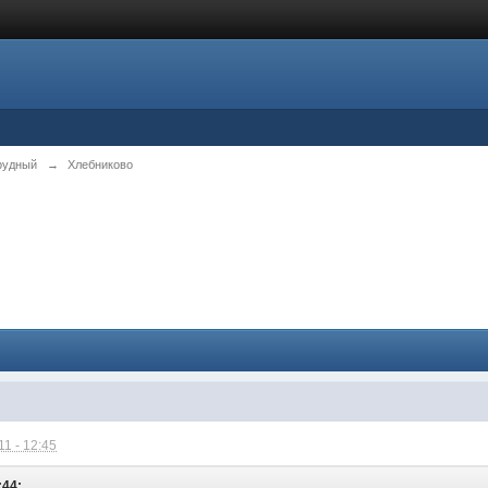
рудный
→
Хлебниково
1 - 12:45
:44: