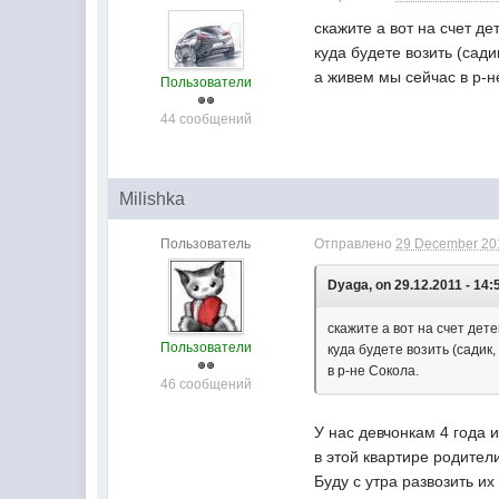
скажите а вот на счет де
куда будете возить (сади
а живем мы сейчас в р-н
Пользователи
44 сообщений
Milishka
Пользователь
Отправлено
29 December 201
Dyaga, on 29.12.2011 - 14:
скажите а вот на счет дете
Пользователи
куда будете возить (садик,
в р-не Сокола.
46 сообщений
У нас девчонкам 4 года 
в этой квартире родител
Буду с утра развозить их 