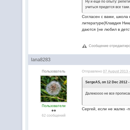
Ну и еще по опыту: репети
учиться придется все таки..
Согласен с вами, школа 
литературе(Клавдия Ник
даются (не любил в детс
Сообщение отредактирова
lana8283
Пользователь
Отправлено
07 August 2013 -
SergeAS, on 12 Dec 2012 -
Далекоооо не все пропис
Пользователи
Cергей, если не жалко -
62 сообщений