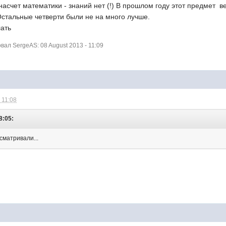
асчет математики - знаний нет (!) В прошлом году этот предмет в
 Остальные четверти были не на много лучше.
лать
ал SergeAS: 08 August 2013 - 11:09
 11:08
8:05:
сматривали...