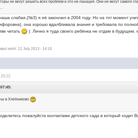
торы не могут решить всех проблем и это не панацея. Они не могут самого гла
..
наша слабая,(№3) я её закончил в 2004 году. Но на тот момент учи
ифоровна), она хорошо вдалбливала знания и требовала по полной
тве читать
). Лично я туда своего ребёнка не отдам в будущем, 
л senh: 12 July 2013 - 14:10
 09:25
 07:45:
аны в Хлебниково
поделитесь пожалуйста контактами детского сада в который ходит 