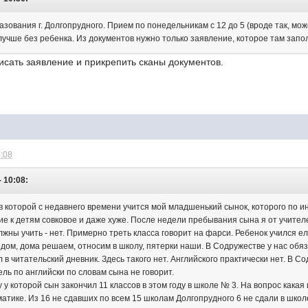
азования г. Долгопрудного. Прием по понедельникам с 12 до 5 (вроде так, може
лучше без ребенка. Из документов нужно только заявление, которое там зап
исать заявление и прикрепить сканы документов.
4:08
- 10:08:
3 в которой с недавнего времени учится мой младшенький сынок, которого по
 к детям совковое и даже хуже. После недели пребывания сына я от учите
лжны учить - нет. Примерно треть класса говорит на фарси. Ребенок учился ел
дом, дома решаем, относим в школу, пятерки наши. В Содружестве у нас об
 в читательский дневник. Здесь такого нет. Английского практически нет. В С
ель по английски по словам сына не говорит.
 у которой сын закончил 11 классов в этом году в школе № 3. На вопрос кака
атике. Из 16 не сдавших по всем 15 школам Долгопрудного 6 не сдали в школ