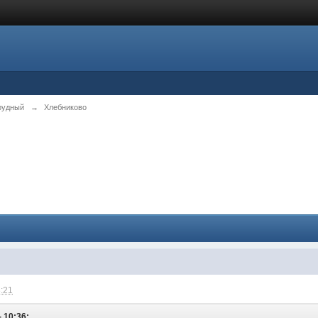
рудный
→
Хлебниково
3:21
- 10:36: