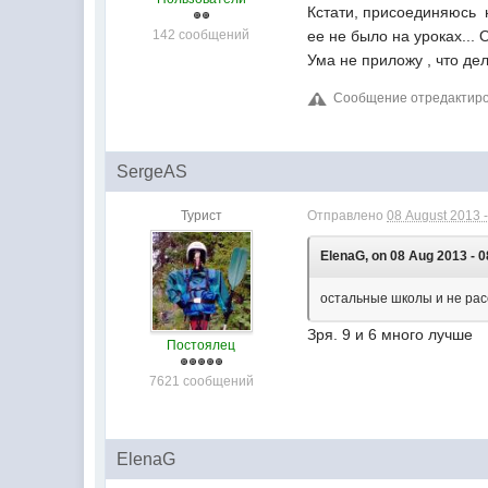
Кстати, присоединяюсь н
142 сообщений
ее не было на уроках...
Ума не приложу , что де
Сообщение отредактиров
SergeAS
Турист
Отправлено
08 August 2013 -
ElenaG, on 08 Aug 2013 - 0
остальные школы и не рас
Зря. 9 и 6 много лучше
Постоялец
7621 сообщений
ElenaG