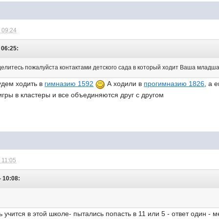
 09:24
 06:25:
оделитесь пожалуйста контактами детского сада в который ходит Ваша младш
удем ходить в
гимназию 1592
А ходили в
прогимназию 1826
, а 
гры в кластеры и все объединяются друг с другом
 11:05
- 10:08:
учится в этой школе- пытались попасть в 11 или 5 - ответ один - м