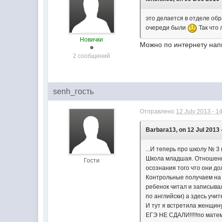
это делается в отделе обр
очереди были
Так что 
Новички
Можно по интернету нап
2 сообщений
senh_гость
Отправлено
12 July 2013 - 1
Barbara13, on 12 Jul 2013 
...И теперь про школу № 
Школа младшая. Отношение
Гости
осознания того что они до
Контрольные получаем на 
ребенок читал и записывал
по английски) а здесь учит
И тут я встретила женщину
ЕГЭ НЕ СДАЛИ!!!!!по матем