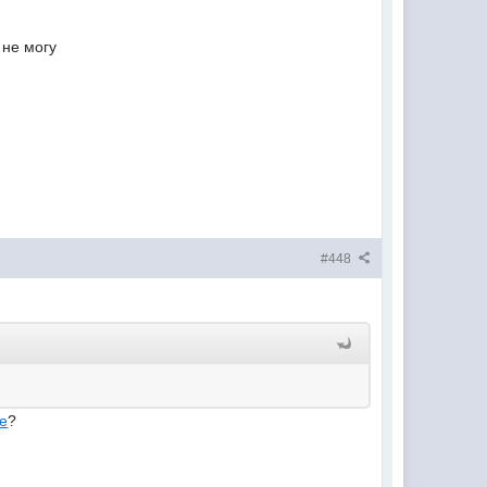
 не могу
#448
ие
?