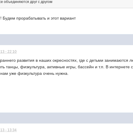
се объединяются друг с другом
! Будем прорабатывать и этот вариант
13 - 22:10
 раннего развития в наших окресностях, где с детьми занимаются
быть танцы, физкультура, активные игры, бассейн и т.п. В интернет
 а нам уже физкультура очень нужна.
13 - 13:34