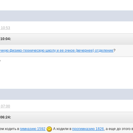
 10:53
 10:04:
чную физико-техническую школу и ее очное (вечернее) отделение
?
ю
 07:00
 06:24:
ем ходить в
гимназию 1592
А ходили в
прогимназию 1826
, а еще до этого