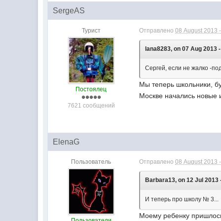
SergeAS
Турист
Отправлено
08 August 2013 -
lana8283, on 07 Aug 2013 -
Cергей, если не жалко -п
Мы теперь школьники, б
Постоялец
Москве начались новые и
7621 сообщений
ElenaG
Пользователь
Отправлено
08 August 2013 -
Barbara13, on 12 Jul 2013 
И теперь про школу № 3...
Моему ребенку пришлось 
Пользователи