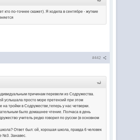
т кто по-точнее скажет). Я ходила в сентябре - жуткие
олняется
#442
 индивидуальным причинам перевели из Содружества.
лей услышала просто море претензий при этом
е на тройки в Содружестве,теперь у нас четверки.
язательным было домашнее чтение. Полчаса в день
одружество учитель редко говорил по русски (в основном
я школа? Ответ был: ой, хорошая школа, правда 6 человек
е №3. Занавес.