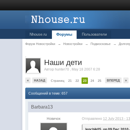
Nhouse.ru
Форумы
Пользователи
Форум Новостройки
→
Новостройки
→
Подмосковье
→
Долгоп
.
Наши дети
Автор
hunter70
,
May 18 2007 6:28
«
НАЗАД
ВПЕРЕД
»
Страниц
21
22
23
24
25
Сообщений в теме: 657
Barbara13
Новичок
Отправлено
12 July 2013 - 1
lenchik05, on 09 Dec 2010 