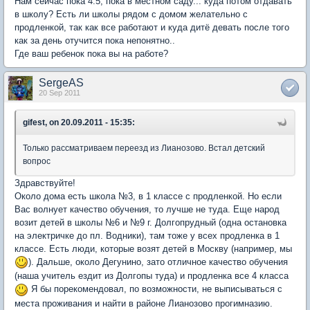
Нам сейчас пока 4.5, пока в местном саду... куда потом отдавать
в школу? Есть ли школы рядом с домом желательно с
продленкой, так как все работают и куда дитё девать после того
как за день отучится пока непонятно..
Где ваш ребенок пока вы на работе?
SergeAS
20 Sep 2011
gifest, on 20.09.2011 - 15:35:
Только рассматриваем переезд из Лианозово. Встал детский
вопрос
Здравствуйте!
Около дома есть школа №3, в 1 классе с продленкой. Но если
Вас волнует качество обучения, то лучше не туда. Еще народ
возит детей в школы №6 и №9 г. Долгопрудный (одна остановка
на электричке до пл. Водники), там тоже у всех продленка в 1
классе. Есть люди, которые возят детей в Москву (например, мы
). Дальше, около Дегунино, зато отличное качество обучения
(наша учитель ездит из Долгопы туда) и продленка все 4 класса
Я бы порекомендовал, по возможности, не выписываться с
места проживания и найти в районе Лианозово прогимназию.