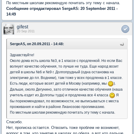
По местным школам рекомендую почитать эту тему с начала.
Сообщение отредактировал SergeAS: 20 September 2011 -
14:49
gifest
20 Sep 2011
SergeAS, on 20.09.2011 - 14:48:
Здравствуйте!
Около дома есть школа №3, в 1 классе с продленкой. Но если Вас
волнует качество обучения, то лучше не туда. Еще народ возит
детей в школы №6 и №9 г. Долгопрудный (одна остановка на
электричке до пл. Водники), там тоже у всех продленка в 1 классе.
Есть люди, которые возят детей в Москву (например, мы
).
Дальше, около Дегунино, зато отличное качество обучения (наша
учитель ездит из Долгопы туда) и продленка все 4 класса
Я
бы порекомендовал, по возможности, не выписываться с места
проживания и найти в районе Лианозово прогимназию.
По местным школам рекомендую почитать эту тему с начала.
Спасибо.
Нет, прописка остается. Отвозить тоже проблем не возникнет,
вопрос в том, что занятие в школах до обеда, а вот что дальше,