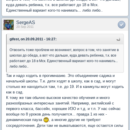
куда девать ребенка, т.к. все работают до 18 в Мск.
Единственный вариант кого-то нанимать... либо либо..
SergeAS
20 Sep 2011
gifest, on 20.09.2011 - 16:27:
Отвозить тоже проблем не возникнет, вопрос в том, что занятие в
школах до обеда, а вот что дальше, куда девать ребенка, т.к. все
работают до 18 в Мск. Единственный вариант кого-то нанимать...
либо либо..
Так и надо ходить в прогимназию. Это объединение садика и
начальной школы. Т.е. дети ходят в школу, как в сад, и могут
столько же находиться там, т.е. до 19. И в каникулы могут ходить
как в сад.
К тому же там обычно высокое качество обучения и много
разнообразных интересных занятий. Например, английский с
первого класса, бассейн, хорошее ИЗО и т.д. и т.п. У нас сейчас
вообще по 8 уроков день получается... правда 1 из них -
динамическая пауза
, а многие другие не требуют
сосредоточения. Дети там не выматываются, еще остаются силы