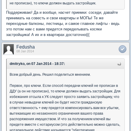
не прописан), то ключи должен выдать застройщик.
Поддерживаю! Да и вообще, насчет приемки: соседи, давайте
принимать на совесть и свои квартиры и МОПы! Те же
переходные балконы, лестницы, и самое главное лифты - ведь
это потом нам с вами придется переделывать косяки
застройщика! А их и в квартирах достаточно(((
Fedusha
08 Jan 2014
dmitryko, on 07 Jan 2014 - 18:37:
Всем добрый день. Решил поделиться мнением.
Первое, про ключи. Если способ передачи ключей не прописан в
ДДУ (а он не прописан), то ключи должен выдать застройщик. Для
избежания отсыла к УК следует просто заявить застройщику, что
в случае невыдачи ключей он будет нести гражданскую
ответственность + ему придется компенсировать вам все убытки,
вытекающие из незаконного ограничения вашего права
распоряжения имуществом. И что за получением ключей вы
придете вместе с нотариусом (это действительно можно сделать,
нотариальное действие называется "обеспечение