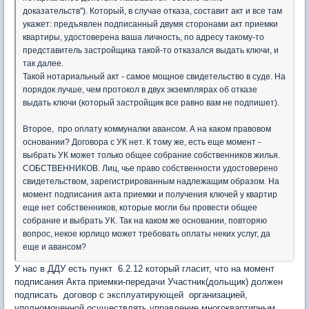
доказательств"). Который, в случае отказа, составит акт и все там
укажет: предъявлен подписанный двумя сторонами акт приемки
квартиры, удостоверена ваша личность, по адресу такому-то
представитель застройщика такой-то отказался выдать ключи, и
так далее.
Такой нотариальный акт - самое мощное свидетельство в суде. На
порядок лучше, чем протокол в двух экземплярах об отказе
выдать ключи (который застройщик все равно вам не подпишет).
Второе, про оплату коммуналки авансом. А на каком правовом
основании? Договора с УК нет. К тому же, есть еще момент -
выбрать УК может только общее собрание собственников жилья.
СОБСТВЕННИКОВ. Лиц, чье право собственности удостоверено
свидетельством, зарегистрированным надлежащим образом. На
момент подписания акта приемки и получения ключей у квартир
еще нет собственников, которые могли бы провести общее
собрание и выбрать УК. Так на каком же основании, повторяю
вопрос, некое юрлицо может требовать оплаты неких услуг, да
еще и авансом?
У нас в ДДУ есть пункт 6.2.12 который гласит, что на момент
подписания Акта приемки-передачи Участник(дольщик) должен
подписать договор с эксплуатирующей организацией,
уполномоченной осуществлять управление многоквартирным