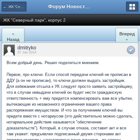
Форум Новостройки
← ЖК "Северный Парк"
ЖК "Северный парк", корпус 2
«
Вперед
Назад
»
dmitryko
07 Jan 2014
Всем добрый день. Решил поделиться мнением.
Первое, про ключи. Если способ передачи ключей не прописан в
ДДУ (а он не прописан), то ключи должен выдать застройщик.
Для избежания отсыла к УК следует просто заявить застройщику,
что в случае невыдачи ключей он будет нести гражданскую
ответственность + ему придется компенсировать вам все убытки,
вытекающие из незаконного ограничения вашего права
распоряжения имуществом. И что за получением ключей вы
придете вместе с нотариусом (это действительно можно сделать,
нотариальное действие называется "обеспечение
доказательств"). Который, в случае отказа, составит акт и все
там укажет: предъявлен подписанный двумя сторонами акт
приемки квартиры, удостоверена ваша личность, по адресу