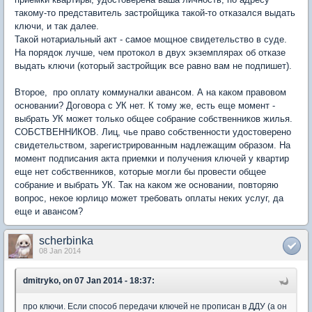
такому-то представитель застройщика такой-то отказался выдать
ключи, и так далее.
Такой нотариальный акт - самое мощное свидетельство в суде.
На порядок лучше, чем протокол в двух экземплярах об отказе
выдать ключи (который застройщик все равно вам не подпишет).
Второе, про оплату коммуналки авансом. А на каком правовом
основании? Договора с УК нет. К тому же, есть еще момент -
выбрать УК может только общее собрание собственников жилья.
СОБСТВЕННИКОВ. Лиц, чье право собственности удостоверено
свидетельством, зарегистрированным надлежащим образом. На
момент подписания акта приемки и получения ключей у квартир
еще нет собственников, которые могли бы провести общее
собрание и выбрать УК. Так на каком же основании, повторяю
вопрос, некое юрлицо может требовать оплаты неких услуг, да
еще и авансом?
scherbinka
08 Jan 2014
dmitryko, on 07 Jan 2014 - 18:37:
про ключи. Если способ передачи ключей не прописан в ДДУ (а он