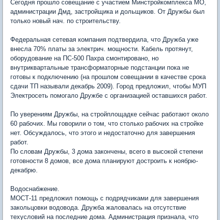
Сегодня прошло совещание с участием Минстройкомплекса МО,
администрации Дмд, застройщика и дольщиков. От Дружбы был
только новый нач. по строительству.
Федеральная сетевая компания подтвердила, что Дружба уже
внесла 70% платы за электрич. мощности. Кабель протянут,
оборудование на ПС-500 Пахра смонтировано, но
внутриквартальные трансформаторные подстанции пока не
готовы к подключению (на прошлом совещании в качестве срока
сдачи ТП называли декабрь 2009). Город предложил, чтобы МУП
Электросеть помогало Дружбе с организацией оставшихся работ.
По уверениям Дружбы, на стройплощадке сейчас работают около
60 рабочих. Мы говорили о том, что столько рабочих на стройке
нет. Обсуждалось, что этого и недостаточно для завершения
работ.
По словам Дружбы, 3 дома закончены, всего в высокой степени
готовности 8 домов, все дома планируют достроить к ноябрю-
декабрю.
Водоснабжение.
МОСТ-11 предложил помощь с подрядчиками для завершения
закольцовки водовода. Дружба жаловалась на отсутствие
техусловий на последние дома. Администрация признала, что