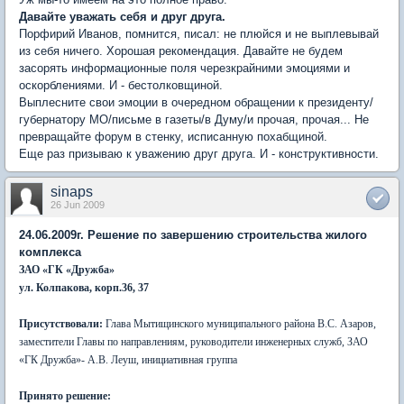
Давайте уважать себя и друг друга.
Порфирий Иванов, помнится, писал: не плюйся и не выплевывай
из себя ничего. Хорошая рекомендация. Давайте не будем
засорять информационные поля черезкрайними эмоциями и
оскорблениями. И - бестолковщиной.
Выплесните свои эмоции в очередном обращении к президенту/
губернатору МО/письме в газеты/в Думу/и прочая, прочая... Не
превращайте форум в стенку, исписанную похабщиной.
Еще раз призываю к уважению друг друга. И - конструктивности.
sinaps
26 Jun 2009
24.06.2009г. Решение по завершению строительства жилого
комплекса
ЗАО «ГК «Дружба»
ул. Колпакова, корп.36, 37
Присутствовали:
Глава Мытищинского муниципального района В.С. Азаров,
заместители Главы по направлениям, руководители инженерных служб, ЗАО
«ГК Дружба»- А.В. Леуш, инициативная группа
Принято решение: