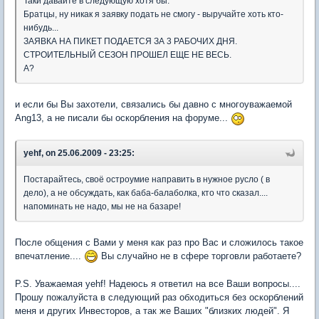
Таки давайте в следующую хотя бы.
Братцы, ну никак я заявку подать не смогу - выручайте хоть кто-
нибудь...
ЗАЯВКА НА ПИКЕТ ПОДАЕТСЯ ЗА 3 РАБОЧИХ ДНЯ.
СТРОИТЕЛЬНЫЙ СЕЗОН ПРОШЕЛ ЕЩЕ НЕ ВЕСЬ.
А?
и если бы Вы захотели, связались бы давно с многоуважаемой
Ang13, а не писали бы оскорбления на форуме...
yehf, on 25.06.2009 - 23:25:
Постарайтесь, своё остроумие направить в нужное русло ( в
дело), а не обсуждать, как баба-балаболка, кто что сказал....
напоминать не надо, мы не на базаре!
После общения с Вами у меня как раз про Вас и сложилось такое
впечатление....
Вы случайно не в сфере торговли работаете?
P.S. Уважаемая yehf! Надеюсь я ответил на все Ваши вопросы....
Прошу пожалуйста в следующий раз обходиться без оскорблений
меня и других Инвесторов, а так же Ваших "близких людей". Я