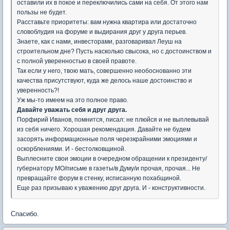
оставили их в покое и переключились сами на себя. От этого нам
пользы не будет.
Расставьте приоритеты: вам нужна квартира или достаточно
словоблудия на форуме и выдирания друг у друга перьев.
Знаете, как с нами, инвесторами, разговаривал Леуш на
строительном дне? Пусть насколько свысока, но с достоинством и
с полной уверенностью в своей правоте.
Так если у него, твою мать, совершенно необоснованно эти
качества присутствуют, куда же делось наше достоинство и
уверенность?!
Уж мы-то имеем на это полное право.
Давайте уважать себя и друг друга.
Порфирий Иванов, помнится, писал: не плюйся и не выплевывай
из себя ничего. Хорошая рекомендация. Давайте не будем
засорять информационные поля черезкрайними эмоциями и
оскорблениями. И - бестолковщиной.
Выплесните свои эмоции в очередном обращении к президенту/
губернатору МО/письме в газеты/в Думу/и прочая, прочая... Не
превращайте форум в стенку, исписанную похабщиной.
Еще раз призываю к уважению друг друга. И - конструктивности.
Спасибо.