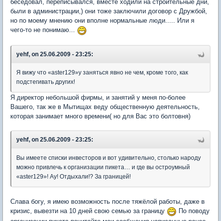
беседовал, переписывался, вместе ходили на строительные дни,
были в администрации,) они тоже заключили договор с Дружбой,
но по моему мнению они вполне нормальные люди..... Или я
чего-то не понимаю...
yehf, on 25.06.2009 - 23:25:
Я вижу что «aster129»у заняться явно не чем, кроме того, как
подстегивать других!
Я директор небольшой фирмы, и занятий у меня по-более
Вашего, так же в Мытищах веду общественную деятельность,
которая занимает много времени( но для Вас это болтовня)
yehf, on 25.06.2009 - 23:25:
Вы имеете списки инвесторов и вот удивительно, столько народу
можно привлечь к организации пикета… и где вы остроумный
«aster129»! Ау! Отдыхали!? За границей!
Слава богу, я имею возможность после тяжёлой работы, даже в
кризис, вывезти на 10 дней свою семью за границу
По поводу