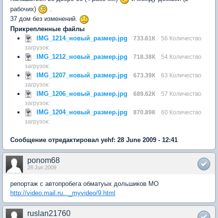
рабочих)
.
37 дом без изменений.
Прикрепленные файлы
IMG_1214_новый_размер.jpg
733.61К
56 Количество
загрузок:
IMG_1212_новый_размер.jpg
718.38К
54 Количество
загрузок:
IMG_1207_новый_размер.jpg
673.39К
63 Количество
загрузок:
IMG_1206_новый_размер.jpg
689.62К
57 Количество
загрузок:
IMG_1204_новый_размер.jpg
870.89К
60 Количество
загрузок:
Сообщение отредактировал yehf: 28 June 2009 - 12:41
ponom68
28 Jun 2009
репортаж с автопробега обматуых дольшиков МО
http://video.mail.ru..._myvideo/9.html
ruslan21760