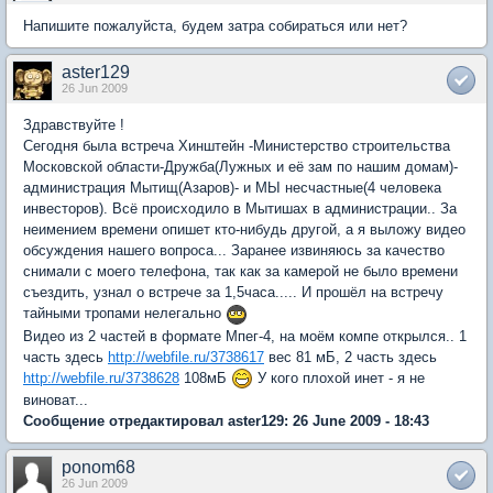
Напишите пожалуйста, будем затра собираться или нет?
aster129
26 Jun 2009
Здравствуйте !
Сегодня была встреча Хинштейн -Министерство строительства
Московской области-Дружба(Лужных и её зам по нашим домам)-
администрация Мытищ(Азаров)- и МЫ несчастные(4 человека
инвесторов). Всё происходило в Мытишах в администрации.. За
неимением времени опишет кто-нибудь другой, а я выложу видео
обсуждения нашего вопроса... Заранее извиняюсь за качество
снимали с моего телефона, так как за камерой не было времени
съездить, узнал о встрече за 1,5часа..... И прошёл на встречу
тайными тропами нелегально
Видео из 2 частей в формате Мпег-4, на моём компе открылся.. 1
часть здесь
http://webfile.ru/3738617
вес 81 мБ, 2 часть здесь
http://webfile.ru/3738628
108мБ
У кого плохой инет - я не
виноват...
Сообщение отредактировал aster129: 26 June 2009 - 18:43
ponom68
26 Jun 2009