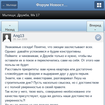
Форум Новостройки
← Мытищи
Мытищи, Дружба, Мк 17
«
Вперед
Назад
»
Ang13
26 Jun 2009
Уважаемые соседи! Понятно, что эмоции захлестывают всех.
Однако: давайте успокоимся и будем конструктивны.
Поймите: и чиновникам, и Дружбе только и нужно, чтобы мы
оставили их в покое и переключились сами на себя. От этого нам
пользы не будет.
Расставьте приоритеты: вам нужна квартира или достаточно
словоблудия на форуме и выдирания друг у друга перьев.
Знаете, как с нами, инвесторами, разговаривал Леуш на
строительном дне? Пусть насколько свысока, но с достоинством
и с полной уверенностью в своей правоте.
Так если у него, твою мать, совершенно необоснованно эти
качества присутствуют, куда же делось наше достоинство и
уверенность?!
Уж мы-то имеем на это полное право.