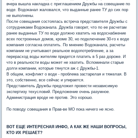
вчера вышла накладка с приглашением Дружбы на совещание по
воде. Водоканал жаловался, что выданные ранее ТУ до сих пор
не выполнены.
После совещания состоялась встреча представителя Дружбы с
сотрудниками Водоканала. Дружба говорит, что по ее расчетам
ранее выданных ТУ по воде должно хватить на водоснабжение
всех построенных домов, кроме 30, но подключение 30-го к воде
компания согласна оплатить. По мнению Водоканала, расчеты
компании не учитывают реальное водопотребление, а за
перерасход воды жителям придется платить в 5 раз дороже. И
что в реальности воды может не хватить. Вспоминали старые
долги компании, которые тянутся аж с Дружбы-1.
В общем, конфликт о воде - проблема застарелая и тяжелая. В
это, собственно, все сейчас и упирается.
Представитель Дружбы предложил провести независимую
экспертизу техусловий. Предложение очень разумное.
Администрация вроде не против. Это хорошо.
По поводу совещания в Прав-ве МО пока ничего не ясно.
ВОТ ЕЩЕ ИНТЕРЕСНАЯ ИНФО, А КАК ЖЕ НАШИ ВОПРОСЫ,
КТО ИХ РЕШАЕТ?