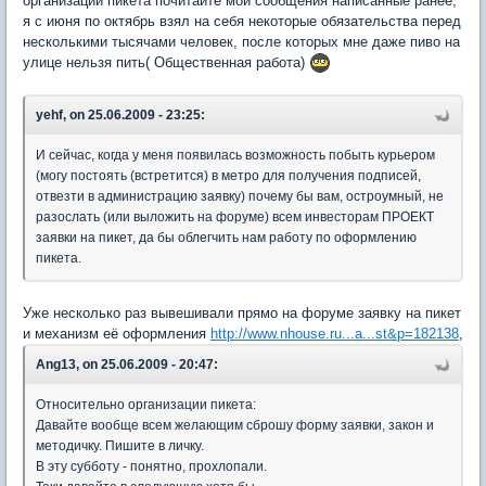
организации пикета почитайте мои сообщения написанные ранее,
я с июня по октябрь взял на себя некоторые обязательства перед
несколькими тысячами человек, после которых мне даже пиво на
улице нельзя пить( Общественная работа)
yehf, on 25.06.2009 - 23:25:
И сейчас, когда у меня появилась возможность побыть курьером
(могу постоять (встретится) в метро для получения подписей,
отвезти в администрацию заявку) почему бы вам, остроумный, не
разослать (или выложить на форуме) всем инвесторам ПРОЕКТ
заявки на пикет, да бы облегчить нам работу по оформлению
пикета.
Уже несколько раз вывешивали прямо на форуме заявку на пикет
и механизм её оформления
http://www.nhouse.ru...a...st&p=182138
,
Ang13, on 25.06.2009 - 20:47:
Относительно организации пикета:
Давайте вообще всем желающим сброшу форму заявки, закон и
методичку. Пишите в личку.
В эту субботу - понятно, прохлопали.