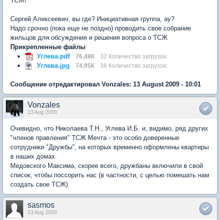
ТСЖ!
Сергей Алексеевич, вы где? Инициативная группа, ау?
Надо срочно (пока еще не поздно) проводить свое собрание
жильцов для обсуждения и решения вопроса о ТСЖ
Прикрепленные файлы
Углева.pdf
76.48К
32 Количество загрузок:
Углева.jpg
74.95К
38 Количество загрузок:
Сообщение отредактировал Vonzales: 13 August 2009 - 10:01
Vonzales
13 Aug 2009
Очевидно, что Николаева Т.Н., Углева И.Б. и, видимо, ряд других
"членов правления" ТСЖ Мечта - это особо доверенные
сотрудники "Дружбы", на которых временно оформлены квартиры
в наших домах.
Медовского Максима, скорее всего, дружбаны включили в свой
список, чтобы поссорить нас (в частности, с целью помешать нам
создать свое ТСЖ)
sasmos
13 Aug 2009