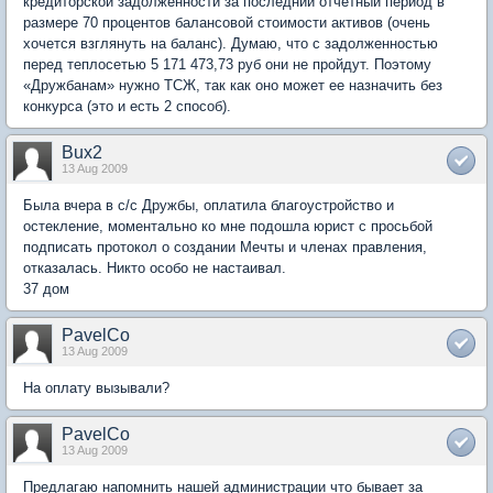
кредиторской задолженности за последний отчетный период в
размере 70 процентов балансовой стоимости активов (очень
хочется взглянуть на баланс). Думаю, что с задолженностью
перед теплосетью 5 171 473,73 руб они не пройдут. Поэтому
«Дружбанам» нужно ТСЖ, так как оно может ее назначить без
конкурса (это и есть 2 способ).
Bux2
13 Aug 2009
Была вчера в с/с Дружбы, оплатила благоустройство и
остекление, моментально ко мне подошла юрист с просьбой
подписать протокол о создании Мечты и членах правления,
отказалась. Никто особо не настаивал.
37 дом
PavelCo
13 Aug 2009
На оплату вызывали?
PavelCo
13 Aug 2009
Предлагаю напомнить нашей администрации что бывает за