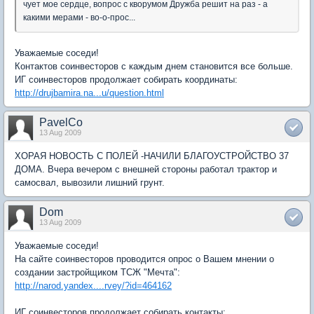
чует мое сердце, вопрос с кворумом Дружба решит на раз - а
какими мерами - во-о-прос...
Уважаемые соседи!
Контактов соинвесторов с каждым днем становится все больше.
ИГ соинвесторов продолжает собирать координаты:
http://drujbamira.na...u/question.html
PavelCo
13 Aug 2009
ХОРАЯ НОВОСТЬ С ПОЛЕЙ -НАЧИЛИ БЛАГОУСТРОЙСТВО 37
ДОМА. Вчера вечером с внешней стороны работал трактор и
самосвал, вывозили лишний грунт.
Dom
13 Aug 2009
Уважаемые соседи!
На сайте соинвесторов проводится опрос о Вашем мнении о
создании застройщиком ТСЖ "Мечта":
http://narod.yandex....rvey/?id=464162
ИГ соинвесторов продолжает собирать контакты: