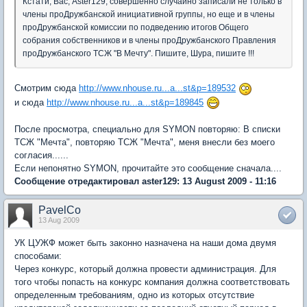
Кстати, Вас, Aster129, совершенно случайно записали не только в
члены проДружбанской инициативной группы, но еще и в члены
проДружбанской комиссии по подведению итогов Общего
собрания собственников и в члены проДружбанского Правления
проДружбанского ТСЖ "В Мечту". Пишите, Шура, пишите !!!
Смотрим сюда
http://www.nhouse.ru...a...st&p=189532
и сюда
http://www.nhouse.ru...a...st&p=189845
После просмотра, специально для SYMON повторяю: В списки
ТСЖ "Мечта", повторяю ТСЖ "Мечта", меня внесли без моего
согласия......
Если непонятно SYMON, прочитайте это сообщение сначала....
Сообщение отредактировал aster129: 13 August 2009 - 11:16
PavelCo
13 Aug 2009
УК ЦУЖФ может быть законно назначена на наши дома двумя
способами:
Через конкурс, который должна провести администрация. Для
того чтобы попасть на конкурс компания должна соответствовать
определенным требованиям, одно из которых отсутствие