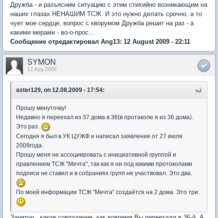
Дружба - и разъясним ситуацию с этим стихийно возникающим на
наших глазах НЕНАШИМ ТСЖ. И это нужно делать срочно, а то
чует мое сердце, вопрос с кворумом Дружба решит на раз - а
какими мерами - во-о-прос...
Сообщение отредактировал Ang13: 12 August 2009 - 22:11
SYMON
12 Aug 2009
aster129, on 12.08.2009 - 17:54:
Прошу минуточку!
Недавно я переехал из 37 дома в 36(в протаколе я из 36 дома).
Это раз.
Сегодня я был в УК ЦУЖФ и написал заявление от 27 июля
2009года.
Прошу меня не ассоциировать с инициативной группой и
правлением ТСЖ "Мечта", так как я ни под какими протоколами
подписи не ставил и в собраниях групп не участвовал. Это два.
По моей информации ТСЖ "Мечта" создаётся на 2 дома. Это три.
Занятно , какое совпадение, как вовремя Вы переехали в 36-й. А