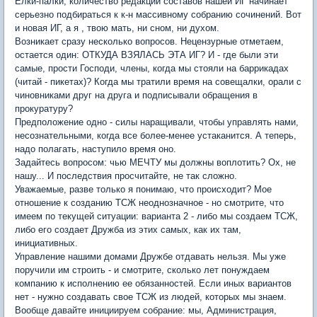
Елки-палки, количество редакций составов нашей ИГ начинает
серьезно подбираться к к-н массивному собранию сочинений. Вот
и новая ИГ, а я , твою мать, ни сном, ни духом.
Возникает сразу несколько вопросов. Нецензурные отметаем,
остается один: ОТКУДА ВЗЯЛАСЬ ЭТА ИГ? И - где были эти
самые, прости Господи, члены, когда мы стояли на баррикадах
(читай - пикетах)? Когда мы тратили время на совещалки, орали с
чиновниками друг на друга и подписывали обращения в
прокуратуру?
Предположение одно - силы наращивали, чтобы управлять нами,
несознательными, когда все более-менее устаканится. А теперь,
надо полагать, наступило время оно.
Задайтесь вопросом: чью МЕЧТУ мы должны воплотить? Ох, не
нашу... И последствия просчитайте, не так сложно.
Уважаемые, разве только я понимаю, что происходит? Мое
отношение к созданию ТСЖ неоднозначное - но смотрите, что
имеем по текущей ситуации: варианта 2 - либо мы создаем ТСЖ,
либо его создает Дружба из этих самых, как их там,
инициативных.
Управление нашими домами Дружбе отдавать нельзя. Мы уже
поручили им строить - и смотрите, сколько лет понуждаем
компанию к исполнению ее обязанностей. Если иных вариантов
нет - нужно создавать свое ТСЖ из людей, которых мы знаем.
Вообще давайте инициируем собрание: мы, Администрация,