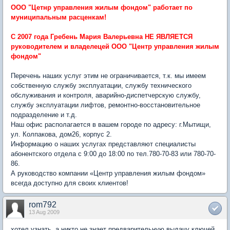
ООО "Цетнр управления жилым фондом" работает по
муниципальным расценкам!
С 2007 года Гребень Мария Валерьевна НЕ ЯВЛЯЕТСЯ
руководителем и владелецей ООО "Центр управления жилым
фондом"
Перечень наших услуг этим не ограничивается, т.к. мы имеем
собственную службу эксплуатации, службу технического
обслуживания и контроля, аварийно-диспетчерскую службу,
службу эксплуатации лифтов, ремонтно-восстановительное
подразделение и т.д.
Наш офис располагается в вашем городе по адресу: г.Мытищи,
ул. Колпакова, дом26, корпус 2.
Информацию о наших услугах представляют специалисты
абонентского отдела с 9:00 до 18:00 по тел.780-70-83 или 780-70-
86.
А руководство компании «Центр управления жилым фондом»
всегда доступно для своих клиентов!
rom792
13 Aug 2009
хотел узнать. а никто не знает предварительную выдачу ключей