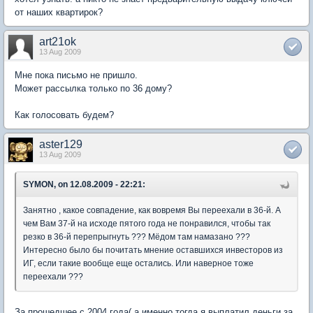
от наших квартирок?
art21ok
13 Aug 2009
Мне пока письмо не пришло.
Может рассылка только по 36 дому?
Как голосовать будем?
aster129
13 Aug 2009
SYMON, on 12.08.2009 - 22:21:
Занятно , какое совпадение, как вовремя Вы переехали в 36-й. А
чем Вам 37-й на исходе пятого года не понравился, чтобы так
резко в 36-й перепрыгнуть ??? Мёдом там намазано ???
Интересно было бы почитать мнение оставшихся инвесторов из
ИГ, если такие вообще еще остались. Или наверное тоже
переехали ???
За прошедшее с 2004 года( а именно тогда я выплатил деньги за