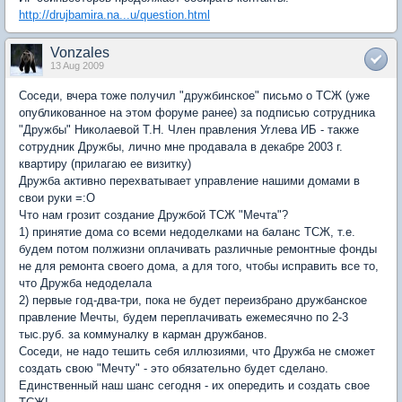
http://drujbamira.na...u/question.html
Vonzales
13 Aug 2009
Соседи, вчера тоже получил "дружбинское" письмо о ТСЖ (уже
опубликованное на этом форуме ранее) за подписью сотрудника
"Дружбы" Николаевой Т.Н. Член правления Углева ИБ - также
сотрудник Дружбы, лично мне продавала в декабре 2003 г.
квартиру (прилагаю ее визитку)
Дружба активно перехватывает управление нашими домами в
свои руки =:О
Что нам грозит создание Дружбой ТСЖ "Мечта"?
1) принятие дома со всеми недоделками на баланс ТСЖ, т.е.
будем потом полжизни оплачивать различные ремонтные фонды
не для ремонта своего дома, а для того, чтобы исправить все то,
что Дружба недоделала
2) первые год-два-три, пока не будет переизбрано дружбанское
правление Мечты, будем переплачивать ежемесячно по 2-3
тыс.руб. за коммуналку в карман дружбанов.
Соседи, не надо тешить себя иллюзиями, что Дружба не сможет
создать свою "Мечту" - это обязательно будет сделано.
Единственный наш шанс сегодня - их опередить и создать свое