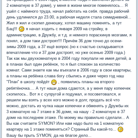
2 комнатную в 37 доме), у меня в жизни многое поменялось... Я
ушёл с наёмного труда, начал работать на себя. правда рабочий
день удлинился до 23.00, а рабочая неделя стала семидневной...
Жил я жил и скопил денюшку, хотел машину поменять, а тут
Бац!!!
я начал ходить с января 2009 на стройку, в
администрацию, в Дружбу, и т.д. и немного пораскинув мозгами, я
понял, а дом таки достроят!!! Причём 36 дом точно до осени-
зимы 2009 года, а 37 ещё вопрос.(но к счастью складывается
впечатление что и 37 дом достроят, но уже осенью 2009 года.)
Так как мы двухкомнатную в 2004 году покупали не имея детей, а
в планах был один ребёнок, то я был спокоен за количество
комнат. Сами знаете как мы въехали в 2006 году в свои квартиры,
а планы на ребёнка слава богу сбылись и даже через год наш
"План" в школу пойдёт
, появились планы на второго
ребятёночка.... А тут наши дома сдаются, а у меня пару копеечек
скопилось.. Вот я с супругой и подумал, и посоветовался, и
решили мы взять у всех кого можно в долг, продать всё что
можно, достать из чулка наши копеечки и обменять у Дружбы их
3 комнатную на 7 этаже в 36 доме, на нашу - 2 комнатную в 37
доме на последнем этаже. По моему мы правильно сделали... А
Вы как считаете SYMON? Или нам надо было на 1 комнатную
квартиру на 1 этаже поменяться? Странный Вы какой-то...
Вашу бы прыть SYMON, да на благое дело...