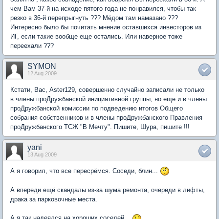
чем Вам 37-й на исходе пятого года не понравился, чтобы так
резко в 36-й перепрыгнуть ??? Мёдом там намазано ???
Интересно было бы почитать мнение оставшихся инвесторов из
ИГ, если такие вообще еще остались. Или наверное тоже
переехали ???
SYMON
12 Aug 2009
Кстати, Вас, Aster129, совершенно случайно записали не только
в члены проДружбанской инициативной группы, но еще и в члены
проДружбанской комиссии по подведению итогов Общего
собрания собственников и в члены проДружбанского Правления
проДружбанского ТСЖ "В Мечту". Пишите, Шура, пишите !!!
yani
13 Aug 2009
А я говорил, что все пересрёмся. Соседи, блин...
А впереди ещё скандалы из-за шума ремонта, очереди в лифты,
драка за парковочные места.
А я так надеялся на хороших соседей...