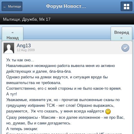
Форум Новостройки
← Мытищи
Мытищи, Дружба, Мк 17
«
Вперед
Назад
»
Ang13
12 Aug 2009
Ух ты как оно...
Навалившаяся неожиданно работа вывела меня из активно
действующих и далее, бла-бла-бла.
Однако работы на домах ведутся, и ситуация вроде бы
вмешательства не требовала.
Соответственно, его с моей стороны и не было какое-то время.
А тут!
Уважаемые, извините уж, но - прочитав выложенные сканы по
грядущему избранию ТСЖ - нет слов! Образно выражаясь,
разумеется,. Уж что сказать, у меня всегда найдется
Сразу реверансы - Максим - все далее изложенное - не про Вас,
но, думаю, Вы и сами догадаетесь.
А теперь эмоции: