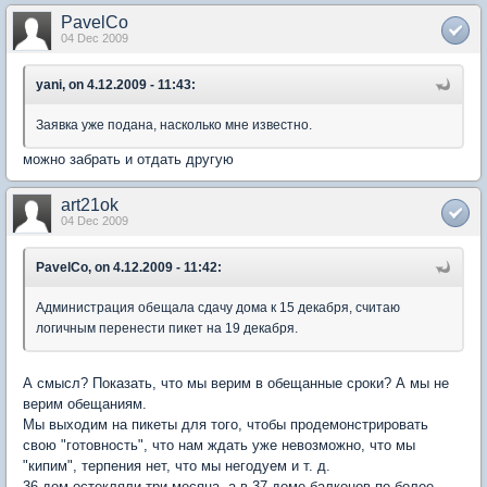
PavelCo
04 Dec 2009
yani, on 4.12.2009 - 11:43:
Заявка уже подана, насколько мне известно.
можно забрать и отдать другую
art21ok
04 Dec 2009
PavelCo, on 4.12.2009 - 11:42:
Администрация обещала сдачу дома к 15 декабря, считаю
логичным перенести пикет на 19 декабря.
А смысл? Показать, что мы верим в обещанные сроки? А мы не
верим обещаниям.
Мы выходим на пикеты для того, чтобы продемонстрировать
свою "готовность", что нам ждать уже невозможно, что мы
"кипим", терпения нет, что мы негодуем и т. д.
36 дом остекляли три месяца, а в 37 доме балконов по-более