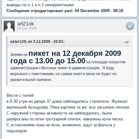
выводы по п.1 и п.2 некорректными.
Сообщение отредактировал yani: 04 December 2009 - 08:18
art21ok
04 Dec 2009
aster129, on 3.12.2009 - 20:01:
пикет на 12 декабря 2009
Заявка на
года с 13.00 до 15.00
на площади напротив
администрации г.Мытищи лежит в администрации.. Я буду
морально с пикетчиками, на самом пикете меня не будет по
уважительной причине.
Вести с полей:
в 8.30 утра во дворе 37 дома наблюдались строители. Жужжал
маленький бульдозер. Пока картина та же: все засыпано песком.
С наружной стороны активности не наблюдалось, были
разбросаны остатки тротуарной плитки, навалены кучи песка.
С остеклением пока не ясно, возможно, ждут асфальта у
подъездов.