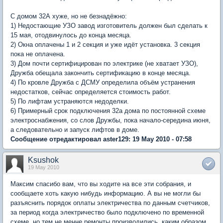
С домом 32А хуже, но не безнадёжно:
1) Недостающие УЗО завод изготовитель должен был сделать к
15 мая, отодвинулось до конца месяца.
2) Окна оплачены 1 и 2 секция и уже идёт установка. 3 секция
пока не оплачена.
3) Дом почти сертифицирован по электрике (не хватает УЗО),
Дружба обещала закончить сертификацию в конце месяца.
4) По кровле Дружба с ДСМУ определила объём устранения
недостатков, сейчас определяется стоимость работ.
5) По лифтам устраняются недоделки.
6) Примерный срок подключения 32а дома по постоянной схеме
электроснабжения, со слов Дружбы, пока начало-середина июня,
а следовательно и запуск лифтов в доме.
Сообщение отредактировал aster129: 19 May 2010 - 07:58
Ksushok
19 May 2010
Максим спасибо вам, что вы ходите на все эти собрания, и
сообщаете хоть какую нибудь информацию. А вы не могли бы
разъяснить порядок оплаты электричества по данным счетчиков,
за период когда электричество было подключено по временной
схеме, но тем не менне ремонты производились, каким образом