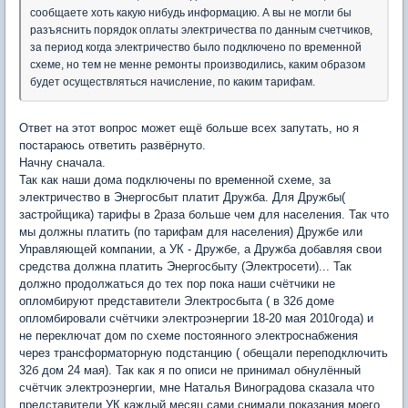
сообщаете хоть какую нибудь информацию. А вы не могли бы
разъяснить порядок оплаты электричества по данным счетчиков,
за период когда электричество было подключено по временной
схеме, но тем не менне ремонты производились, каким образом
будет осуществляться начисление, по каким тарифам.
Ответ на этот вопрос может ещё больше всех запутать, но я
постараюсь ответить развёрнуто.
Начну сначала.
Так как наши дома подключены по временной схеме, за
электричество в Энергосбыт платит Дружба. Для Дружбы(
застройщика) тарифы в 2раза больше чем для населения. Так что
мы должны платить (по тарифам для населения) Дружбе или
Управляющей компании, а УК - Дружбе, а Дружба добавляя свои
средства должна платить Энергосбыту (Электросети)... Так
должно продолжаться до тех пор пока наши счётчики не
опломбируют представители Электросбыта ( в 32б доме
опломбировали счётчики электроэнергии 18-20 мая 2010года) и
не переключат дом по схеме постоянного электроснабжения
через трансформаторную подстанцию ( обещали переподключить
32б дом 24 мая). Так как я по описи не принимал обнулённый
счётчик электроэнергии, мне Наталья Виноградова сказала что
представители УК каждый месяц сами снимали показания моего