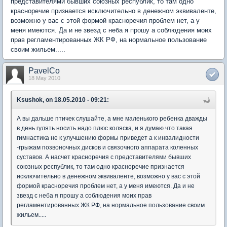
представителями бывших союзных республик, то там одно
красноречие признается исключительно в денежном эквиваленте,
возможно у вас с этой формой красноречия проблем нет, а у
меня имеются. Да и не звезд с неба я прошу а соблюдения моих
прав регламентированных ЖК РФ, на нормальное пользование
своим жильем.....
PavelCo
18 May 2010
Ksushok, on 18.05.2010 - 09:21:
А вы дальше птичек слушайте, а мне маленького ребенка дважды
в день гулять носить надо плюс коляска, и я думаю что такая
гимнастика не к улучшению формы приведет а к инвалидности
-грыжам позвоночных дисков и связочного аппарата коленных
суставов. А насчет красноречия с представителями бывших
союзных республик, то там одно красноречие признается
исключительно в денежном эквиваленте, возможно у вас с этой
формой красноречия проблем нет, а у меня имеются. Да и не
звезд с неба я прошу а соблюдения моих прав
регламентированных ЖК РФ, на нормальное пользование своим
жильем.....