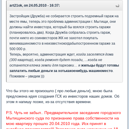
art21ok, on 24.05.2010 - 16:37:
Застройщик (Дружба) не собирается строить подземный гараж на
месте ямы, теперь это проблема администрации г. Мытищи, они
должны найти инвестора, который бы взялся строить гаражи
(планировалось два). Когда Дружба собралась строить гараж,
почти никто из соинвесторов ЖК не захотел покупать
минимашиноместо в неизвестнокогдабыпостроенном гараже за
500 000 р.
Теперь, вероятно, администрация ждет,
когда заселятся дома
(300 квартир), когда ремонт будет позади, …когда не
останется клочка земли для парковки
… и
жильцы будут готовы
заплатить любые деньги за хотькакоенибудь машиноместо
.
Поживем – увидим )))
Что бы этого не произошло ( про любые деньги), мною была
предложена идея создания ГСК из инвесторов наших домов. Об
этом я напишу позже, из-за отсутствия времени.
P.S. Чуть не забыл.. Предварительное заседание городского
Мытищинского суда по признанию права собственности на
мою квартиру прошло 20.04.2010 года. Иск принят в
судебное производство!!! Заседание суда назначено на 18