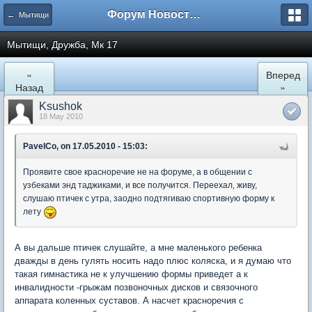
Форум Новостройки
← Мытищи
Мытищи, Дружба, Мк 17
«
Вперед
Назад
»
Ksushok
18 May 2010
PavelCo, on 17.05.2010 - 15:03:
Проявите свое красноречие не на форуме, а в общении с
узбеками энд таджиками, и все получится. Переехал, живу,
слушаю птичек с утра, заодно подтягиваю спортивную форму к
лету
А вы дальше птичек слушайте, а мне маленького ребенка
дважды в день гулять носить надо плюс коляска, и я думаю что
такая гимнастика не к улучшению формы приведет а к
инвалидности -грыжам позвоночных дисков и связочного
аппарата коленных суставов. А насчет красноречия с