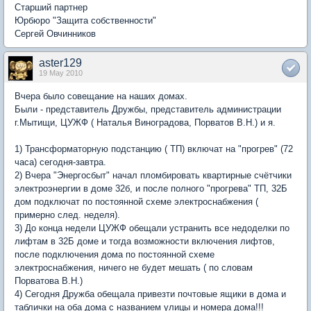
Старший партнер
Юрбюро "Защита собственности"
Сергей Овчинников
aster129
19 May 2010
Вчера было совещание на наших домах.
Были - представитель Дружбы, представитель администрации
г.Мытищи, ЦУЖФ ( Наталья Виноградова, Порватов В.Н.) и я.
1) Трансформаторную подстанцию ( ТП) включат на "прогрев" (72
часа) сегодня-завтра.
2) Вчера "Энергосбыт" начал пломбировать квартирные счётчики
электроэнергии в доме 32б, и после полного "прогрева" ТП, 32Б
дом подключат по постоянной схеме электроснабжения (
примерно след. неделя).
3) До конца недели ЦУЖФ обещали устранить все недоделки по
лифтам в 32Б доме и тогда возможности включения лифтов,
после подключения дома по постоянной схеме
электроснабжения, ничего не будет мешать ( по словам
Порватова В.Н.)
4) Сегодня Дружба обещала привезти почтовые ящики в дома и
таблички на оба дома с названием улицы и номера дома!!!