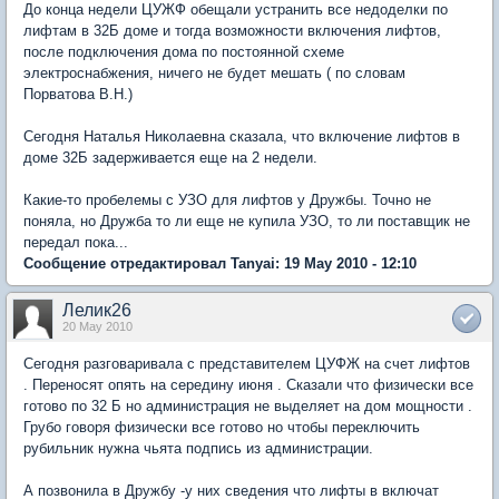
До конца недели ЦУЖФ обещали устранить все недоделки по
лифтам в 32Б доме и тогда возможности включения лифтов,
после подключения дома по постоянной схеме
электроснабжения, ничего не будет мешать ( по словам
Порватова В.Н.)
Сегодня Наталья Николаевна сказала, что включение лифтов в
доме 32Б задерживается еще на 2 недели.
Какие-то пробелемы с УЗО для лифтов у Дружбы. Точно не
поняла, но Дружба то ли еще не купила УЗО, то ли поставщик не
передал пока...
Сообщение отредактировал Tanyai: 19 May 2010 - 12:10
Лелик26
20 May 2010
Сегодня разговаривала с представителем ЦУФЖ на счет лифтов
. Переносят опять на середину июня . Сказали что физически все
готово по 32 Б но администрация не выделяет на дом мощности .
Грубо говоря физически все готово но чтобы переключить
рубильник нужна чьята подпись из администрации.
А позвонила в Дружбу -у них сведения что лифты в включат