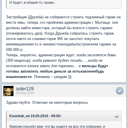
И будет, в общем-то, права...
Застройщик (Дружба) не собирается строить подземный гараж на
месте ямы, теперь это проблема администрации г. Мытищи, они
должны найти инвестора, который бы взялся строить гаражи
(планировалось два). Когда Дружба собралась строить гараж,
почти никто из соинвесторов ЖК не захотел покупать
минимашиноместо в неизвестнокогдабыпостроенном гараже за
500 000 р.
Теперь, вероятно, администрация ждет,
когда заселятся дома
(300 квартир), когда ремонт будет позади, …когда не
останется клочка земли для парковки
… и
жильцы будут
готовы заплатить любые деньги за хотькакоенибудь
машиноместо
. Поживем – увидим )))
aster129
24 May 2010
Здравствуйте. Отвечаю на некоторые вопросы
Ksushok, on 19.05.2010 - 09:00:
Максим спасибо вам, что вы ходите на все эти собрания, и