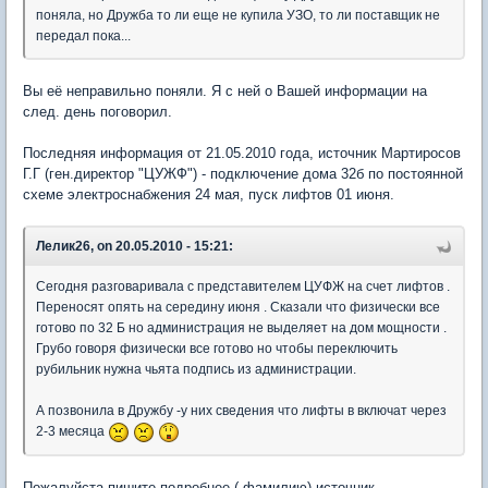
поняла, но Дружба то ли еще не купила УЗО, то ли поставщик не
передал пока...
Вы её неправильно поняли. Я с ней о Вашей информации на
след. день поговорил.
Последняя информация от 21.05.2010 года, источник Мартиросов
Г.Г (ген.директор "ЦУЖФ") - подключение дома 32б по постоянной
схеме электроснабжения 24 мая, пуск лифтов 01 июня.
Лелик26, on 20.05.2010 - 15:21:
Сегодня разговаривала с представителем ЦУФЖ на счет лифтов .
Переносят опять на середину июня . Сказали что физически все
готово по 32 Б но администрация не выделяет на дом мощности .
Грубо говоря физически все готово но чтобы переключить
рубильник нужна чьята подпись из администрации.
А позвонила в Дружбу -у них сведения что лифты в включат через
2-3 месяца
Пожалуйста пишите подробнее ( фамилию) источник