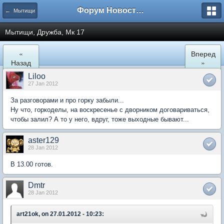
Форум Новостройки
← Мытищи
Мытищи, Дружба, Мк 17
«
Вперед
Назад
»
Liloo
27 Jan 2012
За разговорами и про горку забыли...
Ну что, горкоделы, на воскресенье с дворником договариваться,
чтобы залил? А то у него, вдруг, тоже выходные бывают...
aster129
28 Jan 2012
В 13.00 готов.
Dmtr
28 Jan 2012
art21ok, on 27.01.2012 - 10:23: