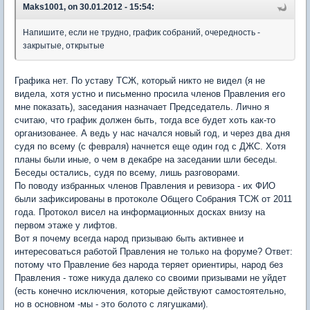
Maks1001, on 30.01.2012 - 15:54:
Напишите, если не трудно, график собраний, очередность -
закрытые, открытые
Графика нет. По уставу ТСЖ, который никто не видел (я не
видела, хотя устно и письменно просила членов Правления его
мне показать), заседания назначает Председатель. Лично я
считаю, что график должен быть, тогда все будет хоть как-то
организованее. А ведь у нас начался новый год, и через два дня
судя по всему (с февраля) начнется еще один год с ДЖС. Хотя
планы были иные, о чем в декабре на заседании шли беседы.
Беседы остались, судя по всему, лишь разговорами.
По поводу избранных членов Правления и ревизора - их ФИО
были зафиксированы в протоколе Общего Собрания ТСЖ от 2011
года. Протокол висел на информационных досках внизу на
первом этаже у лифтов.
Вот я почему всегда народ призываю быть активнее и
интересоваться работой Правления не только на форуме? Ответ:
потому что Правление без народа теряет ориентиры, народ без
Правления - тоже никуда далеко со своими призывами не уйдет
(есть конечно исключения, которые действуют самостоятельно,
но в основном -мы - это болото с лягушками).