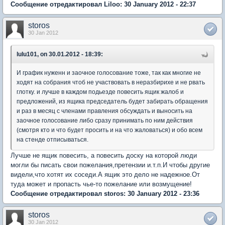
Сообщение отредактировал Liloo: 30 January 2012 - 22:37
storos
30 Jan 2012
lulu101, on 30.01.2012 - 18:39:
И график нуженн и заочное голосование тоже, так как многие не
ходят на собрания чтоб не участвовать в неразбирихе и не рвать
глотку. и лучше в каждом подьезде повесить ящик жалоб и
предложений, из ящика председатель будет забирать обращения
и раз в месяц с членами правления обсуждать и выносить на
заочное голосование либо сразу принимать по ним действия
(смотря кто и что будет просить и на что жаловаться) и обо всем
на стенде отписываться.
Лучше не ящик повесить, а повесить доску на которой люди
могли бы писать свои пожелания,претензии и.т.п.И чтобы другие
видели,что хотят их соседи.А ящик это дело не надежное.От
туда может и пропасть чье-то пожелание или возмущение!
Сообщение отредактировал storos: 30 January 2012 - 23:36
storos
30 Jan 2012