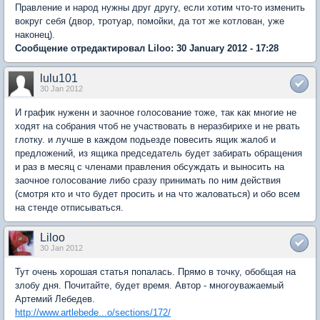
Правление и народ нужны друг другу, если хотим что-то изменить
вокруг себя (двор, тротуар, помойки, да тот же котлован, уже
наконец).
Сообщение отредактировал Liloo: 30 January 2012 - 17:28
lulu101
30 Jan 2012
И график нуженн и заочное голосование тоже, так как многие не
ходят на собрания чтоб не участвовать в неразбирихе и не рвать
глотку. и лучше в каждом подьезде повесить ящик жалоб и
предложений, из ящика председатель будет забирать обращения
и раз в месяц с членами правления обсуждать и выносить на
заочное голосование либо сразу принимать по ним действия
(смотря кто и что будет просить и на что жаловаться) и обо всем
на стенде отписываться.
Liloo
30 Jan 2012
Тут очень хорошая статья попалась. Прямо в точку, обобщая на
злобу дня. Почитайте, будет время. Автор - многоуважаемый
Артемий Лебедев.
http://www.artlebede...o/sections/172/