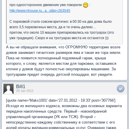
про одностороннее движение уже говорили
:
http://www.nhouse.ru...a...st&p=263045
С парковкой стало совсем критично: в 00:30 на два дома было
всего 3,5 парковочных места, да и те очень далеко…
притом, что около 10 машин припарковались на тротуарах (это
уже традиция). Скоро и на тротуарах места не останется )))
А вы не обращали внимания, что ОГРОМНУЮ территорию возле
домов занимают гигантских размеров яма и такая же гора земли.
Пока не появится полноценный подземный гараж, крыша
которого, к слову, является местом для парковки, оставшиеся
клочки у домов будут полностью оккупированы машинами. За
тротуарами придет очередь детской площадки, вот увидите.
Bill1
29 Jan 2012
[quote name='Maks1001' date='27.01.2012 - 19:33' post='307766']
Исходя из жилищного кодекса, возможны два основных варианта
передачи накопленных средств. Первый - новоизбранной
управляющей организации (УК или ТСЖ). Второй –
непосредственно каждому собственнику в соответствии с его
долей оплаты жилищно-коммунальных услуг. Очевидно также,