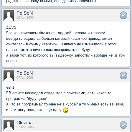
радостью за вашу семью, соседка из Солнечного.
PoISoN
06 Apr 2006
ZEVS
\\за исключением балконов, лоджий, веранд и террас\\
всегда площадь за балкон который квартире принадлежал
считалась в сумму квартиры, и ничего не изменилось в этом
плане. так что ничего вам возвращать не будут.
а закон тот, из которого вы выдержку запостили вообще не из той
оперы.
PoISoN
07 Apr 2006
vsht
\\В офисе наблюдал студентов с зачетками, есть какая-то
программа "будущеее".
а что за программа? точнее не в курсе? а то у меня есть зачетка,
и вам могу подарить еще одну
Oksana
07 Apr 2006