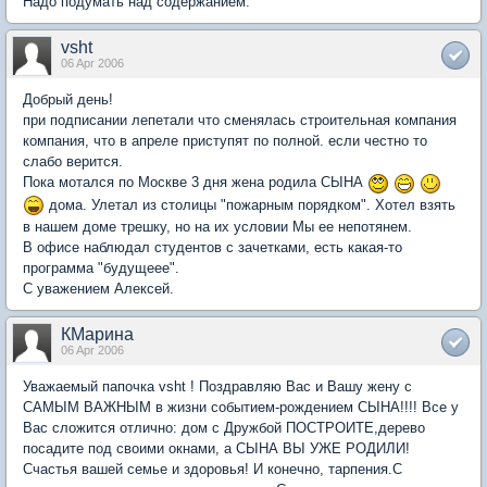
Надо подумать над содержанием.
vsht
06 Apr 2006
Добрый день!
при подписании лепетали что сменялась строительная компания
компания, что в апреле приступят по полной. если честно то
слабо верится.
Пока мотался по Москве 3 дня жена родила СЫНА
дома. Улетал из столицы "пожарным порядком". Хотел взять
в нашем доме трешку, но на их условии Мы ее непотянем.
В офисе наблюдал студентов с зачетками, есть какая-то
программа "будущеее".
С уважением Алексей.
КМарина
06 Apr 2006
Уважаемый папочка vsht ! Поздравляю Вас и Вашу жену с
САМЫМ ВАЖНЫМ в жизни событием-рождением СЫНА!!!! Все у
Вас сложится отлично: дом с Дружбой ПОСТРОИТЕ,дерево
посадите под своими окнами, а СЫНА ВЫ УЖЕ РОДИЛИ!
Счастья вашей семье и здоровья! И конечно, тарпения.С