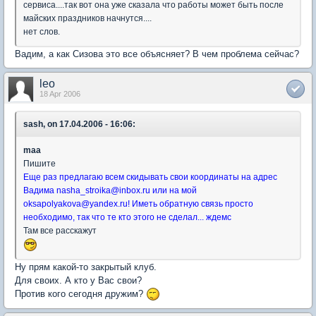
сервиса....так вот она уже сказала что работы может быть после
майских праздников начнутся....
нет слов.
Вадим, а как Сизова это все объясняет? В чем проблема сейчас?
leo
18 Apr 2006
sash, on 17.04.2006 - 16:06:
maa
Пишите
Еще раз предлагаю всем скидывать свои координаты на адрес
Вадима nasha_stroika@inbox.ru или на мой
oksapolyakova@yandex.ru! Иметь обратную связь просто
необходимо, так что те кто этого не сделал... ждемс
Там все расскажут
Ну прям какой-то закрытый клуб.
Для своих. А кто у Вас свои?
Против кого сегодня дружим?