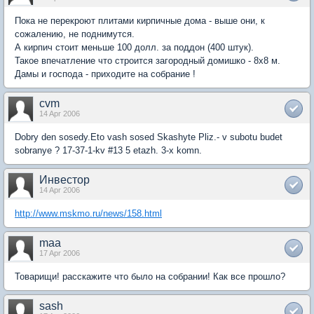
Пока не перекроют плитами кирпичные дома - выше они, к
сожалению, не поднимутся.
А кирпич стоит меньше 100 долл. за поддон (400 штук).
Такое впечатление что строится загородный домишко - 8х8 м.
Дамы и господа - приходите на собрание !
cvm
14 Apr 2006
Dobry den sosedy.Eto vash sosed Skashyte Pliz.- v subotu budet
sobranye ? 17-37-1-kv #13 5 etazh. 3-x komn.
Инвестор
14 Apr 2006
http://www.mskmo.ru/news/158.html
maa
17 Apr 2006
Товарищи! расскажите что было на собрании! Как все прошло?
sash