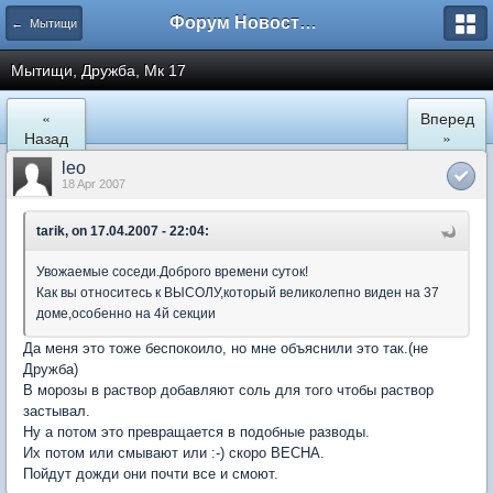
Форум Новостройки
← Мытищи
Мытищи, Дружба, Мк 17
«
Вперед
Назад
»
leo
18 Apr 2007
tarik, on 17.04.2007 - 22:04:
Увожаемые соседи.Доброго времени суток!
Как вы относитесь к ВЫСОЛУ,который великолепно виден на 37
доме,особенно на 4й секции
Да меня это тоже беспокоило, но мне объяснили это так.(не
Дружба)
В морозы в раствор добавляют соль для того чтобы раствор
застывал.
Ну а потом это превращается в подобные разводы.
Их потом или смывают или :-) скоро ВЕСНА.
Пойдут дожди они почти все и смоют.