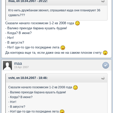
maa, on 18.04.2007 - 20:22:
Кто нить дружбанам звонил, спрашивал када они планируют 36
сдавать???
Сказали начало госкомисии 1-2 кв 2008 года
- Валико приходи барана кушать будем!
- Когда? В июне?
- Нэт!
- В августе?
- Нэт! где-то где-то посредине лета
Да конторка еще та, если даже она не на самом плохом счету
maa
19 Apr 2007
vsht, on 18.04.2007 - 18:46:
Сказали начало госкомисии 1-2 кв 2008 года
- Валико приходи барана кушать будем!
- Когда? В июне?
- Нэт!
- В августе?
- Нэт! где-то где-то посредине лета