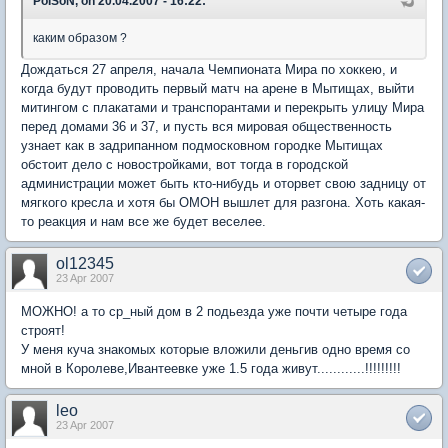
PoISoN, on 20.04.2007 - 16:22:
каким образом ?
Дождаться 27 апреля, начала Чемпионата Мира по хоккею, и
когда будут проводить первый матч на арене в Мытищах, выйти
митингом с плакатами и транспорантами и перекрыть улицу Мира
перед домами 36 и 37, и пусть вся мировая общественность
узнает как в задрипанном подмосковном городке Мытищах
обстоит дело с новостройками, вот тогда в городской
администрации может быть кто-нибудь и оторвет свою задницу от
мягкого кресла и хотя бы ОМОН вышлет для разгона. Хоть какая-
то реакция и нам все же будет веселее.
ol12345
23 Apr 2007
МОЖНО! а то ср_ный дом в 2 подьезда уже почти четыре года
строят!
У меня куча знакомых которые вложили деньгив одно время со
мной в Королеве,Ивантеевке уже 1.5 года живут............!!!!!!!!!
leo
23 Apr 2007