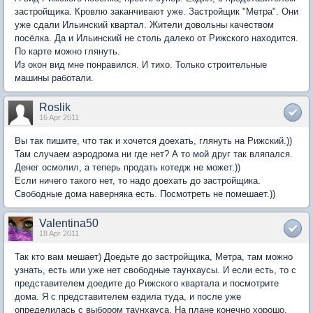
застройщика. Кровлю заканчивают уже. Застройщик "Метра". Они
уже сдали Ильинский квартал. Жители довольны качеством
посёлка. Да и Ильинский не столь далеко от Рижского находится.
По карте можно глянуть.
Из окон вид мне понравился. И тихо. Только строительные
машины работали.
Roslik
16 Apr 2011
Вы так пишите, что так и хочется доехать, глянуть на Рижский.))
Там случаем аэродрома ни где нет? А то мой друг так вляпался.
Денег осмолил, а теперь продать котедж не может.))
Если ничего такого нет, то надо доехать до застройщика.
Свободные дома наверняка есть. Посмотреть не помешает.))
Valentina50
18 Apr 2011
Так кто вам мешает) Доедьте до застройщика, Метра, там можно
узнать, есть или уже нет свободные таунхаусы. И если есть, то с
представителем доедите до Рижского квартала и посмотрите
дома. Я с представителем ездила туда, и после уже
определилась с выбором таунхауса. На плане конечно хорошо,