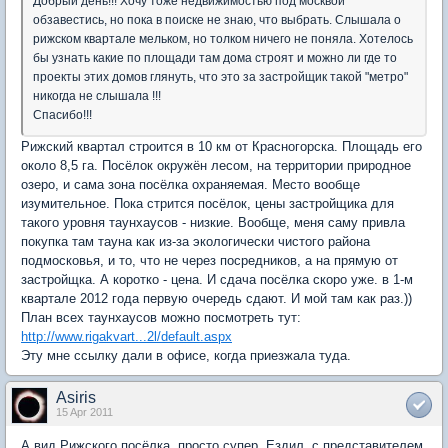
Добрый день!!! Хочу тоже недвижимостью под москвой
обзавестись, но пока в поиске не знаю, что выбрать. Слышала о
рижском квартале мельком, но толком ничего не поняла. Хотелось
бы узнать какие по площади там дома строят и можно ли где то
проекты этих домов глянуть, что это за застройщик такой "метро"
никогда не слышала !!!
Спасибо!!!
Рижский квартал строится в 10 км от Красногорска. Площадь его
около 8,5 га. Посёлок окружён лесом, на территории природное
озеро, и сама зона посёлка охраняемая. Место вообще
изумительное. Пока стрится посёлок, цены застройщика для
такого уровня таунхаусов - низкие. Вообще, меня саму привла
покупка там тауна как из-за экологически чистого района
подмосковья, и то, что не через посредников, а на прямую от
застройщка. А коротко - цена. И сдача посёлка скоро уже. в 1-м
квартале 2012 года первую очередь сдают. И мой там как раз.))
План всех таунхаусов можно посмотреть тут:
http://www.rigakvart...2l/default.aspx
Эту мне ссылку дали в офисе, когда приезжала туда.
Asiris
15 Apr 2011
А вид Рижского посёлка, просто супер. Ездил, с представителем