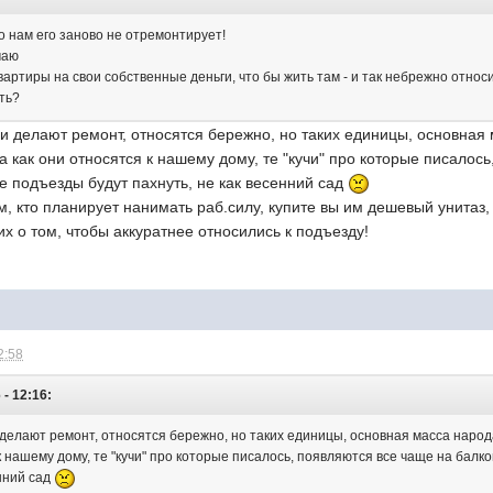
о нам его заново не отремонтирует!
маю
вартиры на свои собственные деньги, что бы жить там - и так небрежно отно
ть?
ами делают ремонт, относятся бережно, но таких единицы, основна
а как они относятся к нашему дому, те "кучи" про которые писалос
е подъезды будут пахнуть, не как весенний сад
, кто планирует нанимать раб.силу, купите вы им дешевый унитаз, 
х о том, чтобы аккуратнее относились к подъезду!
2:58
- 12:16:
и делают ремонт, относятся бережно, но таких единицы, основная масса наро
к нашему дому, те "кучи" про которые писалось, появляются все чаще на бал
енний сад