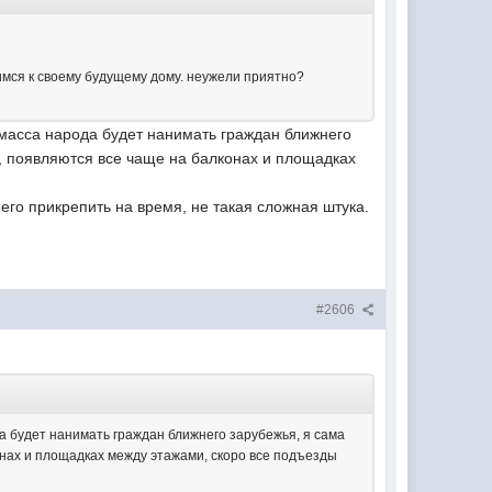
симся к своему будущему дому. неужели приятно?
я масса народа будет нанимать граждан ближнего
ь, появляются все чаще на балконах и площадках
его прикрепить на время, не такая сложная штука.
#2606
да будет нанимать граждан ближнего зарубежья, я сама
конах и площадках между этажами, скоро все подъезды