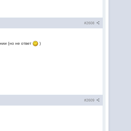
#2608
ении (но не ответ
)
#2609