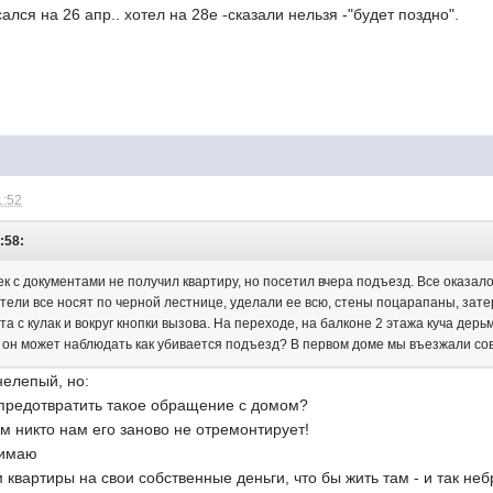
ался на 26 апр.. хотел на 28е -сказали нельзя -"будет поздно".
1:52
:58:
ек с документами не получил квартиру, но посетил вчера подъезд. Все оказалос
тели все носят по черной лестнице, уделали ее всю, стены поцарапаны, зате
а с кулак и вокруг кнопки вызова. На переходе, на балконе 2 этажа куча дерь
как он может наблюдать как убивается подъезд? В первом доме мы въезжали совс
нелепый, но:
 предотвратить такое обращение с домом?
м никто нам его заново не отремонтирует!
нимаю
 квартиры на свои собственные деньги, что бы жить там - и так н