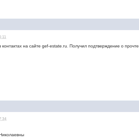
6:11
в контактах на сайте gef-estate.ru. Получил подтверждение о прочт
7:34
 Николаевны