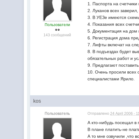
1. Паспорта на счетчики
2. Луканов всех заверил
3. В УЕЗе имеются схемы
4. Показания всех счет
Пользователи
5. Документация на дом
143 сообщений
6. Регистрация дома пре
7. Лифты включат на сл
8. В подъездах будет в
обязательных работ и усл
9. Предлагают поставить
10. Очень просили всех 
специалистами Ярило.
kos
Пользователь
Отправлено
24 April 2006 - 1
А кто-нибудь посещал в
В плане платить-не плат
А то мне озвучили ,что в