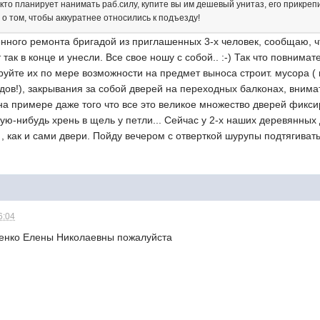
кто планирует нанимать раб.силу, купите вы им дешевый унитаз, его прикрепи
о том, чтобы аккуратнее относились к подъезду!
нного ремонта бригадой из приглашенных 3-х человек, сообщаю, ч
 так в конце и унесли. Все свое ношу с собой.. :-) Так что повним
руйте их по мере возможности на предмет выноса строит. мусора ( 
ов!), закрывания за собой дверей на переходных балконах, внимат
 на примере даже того что все это великое множество дверей фиксир
акую-нибудь хрень в щель у петли... Сейчас у 2-х наших деревянных
, как и сами двери. Пойду вечером с отверткой шурупы подтягивать
6:04
иенко Елены Николаевны пожалуйста