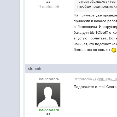
поэтому обращаюсь к тем, 
и вообще предупредить их 
46 сообщений
На примере уже проведе
принесли в начале работ
собственники. Инструкти
бака для БЫТОВЫХ отход
впустую пролетает.. Вот
накинет, кто подсунет к
болтаются на соплях
slonnik
Пользователь
Отправлено
24 April 2006 - 1
Подскажите e-mail Сеог
Пользователи