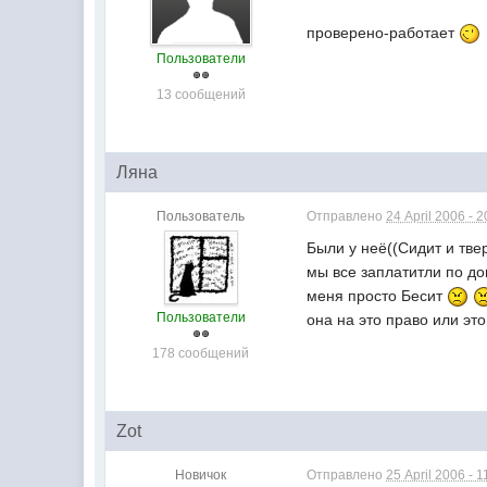
проверено-работает
Пользователи
13 сообщений
Ляна
Пользователь
Отправлено
24 April 2006 - 2
Были у неё((Сидит и твер
мы все заплатитли по до
меня просто Бесит
Пользователи
она на это право или эт
178 сообщений
Zot
Новичок
Отправлено
25 April 2006 - 1