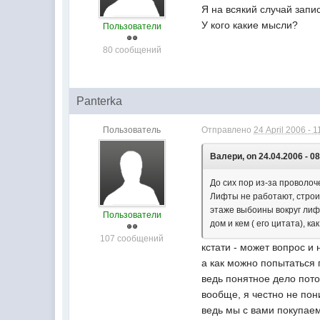
Я на всякий случай запис
У кого какие мысли?
Пользователи
80 сообщений
Panterka
Пользователь
Отправлено
24 April 2006 - 1
Валери, on 24.04.2006 - 08
До сих пор из-за проволоч
Лифты не работают, строи
этаже выбоины вокруг лифт
Пользователи
дом и кем ( его цитата), 
107 сообщений
кстати - может вопрос и 
а как можно попытаться
ведь понятное дело пото
вообще, я честно не по
ведь мы с вами покупаем