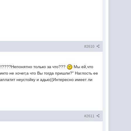
#2610
!!!!????Непонятно только за что???
Мы ей,что
икто не хочет,а что Вы тогда пришли?" Наглость ее
заплатит неустойку и адью((Интересно имеет ли
#2611