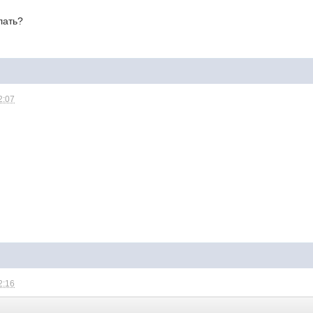
лать?
2:07
2:16