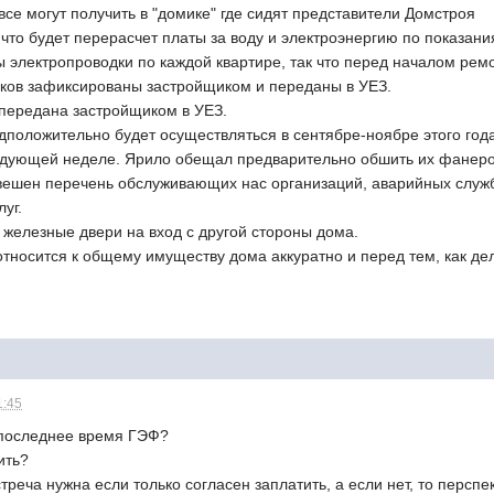
 все могут получить в "домике" где сидят представители Домстроя
, что будет перерасчет платы за воду и электроэнергию по показани
 электропроводки по каждой квартире, так что перед началом рем
чиков зафиксированы застройщиком и переданы в УЕЗ.
 передана застройщиком в УЕЗ.
дположительно будет осуществляться в сентябре-ноябре этого год
едующей неделе. Ярило обещал предварительно обшить их фанеро
ывешен перечень обслуживающих нас организаций, аварийных служб
уг.
 железные двери на вход с другой стороны дома.
относится к общему имуществу дома аккуратно и перед тем, как де
1:45
 последнее время ГЭФ?
ить?
стреча нужна если только согласен заплатить, а если нет, то персп