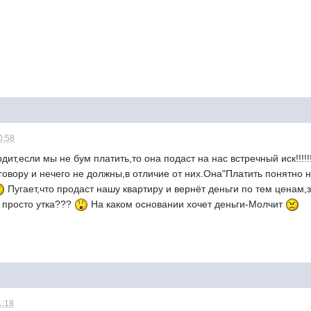
0:58
дит,если мы не бум платить,то она подаст на нас встречный иск!!!
говору и нечего не должны,в отличие от них.Она"Платить понятно н
Пугает,что продаст нашу квартиру и вернёт деньги по тем ценам,
о просто утка???
На каком основании хочет деньги-Молчит
1:18