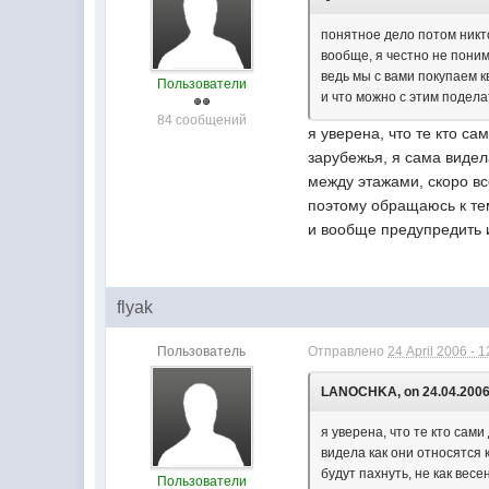
понятное дело потом никт
вообще, я честно не пони
ведь мы с вами покупаем к
Пользователи
и что можно с этим подела
84 сообщений
я уверена, что те кто с
зарубежья, я сама видел
между этажами, скоро вс
поэтому обращаюсь к тем
и вообще предупредить и
flyak
Пользователь
Отправлено
24 April 2006 - 1
LANOCHKA, on 24.04.2006 
я уверена, что те кто сам
видела как они относятся 
будут пахнуть, не как вес
Пользователи