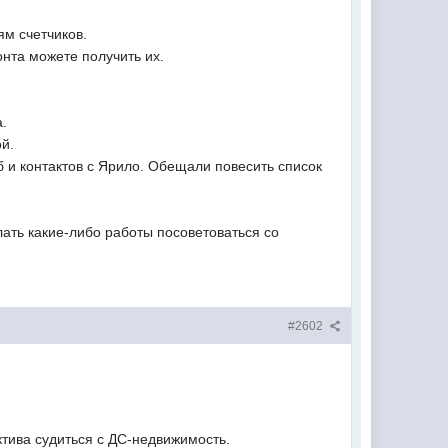
ям счетчиков.
онта можете получить их.
а.
й.
 и контактов с Ярило. Обещали повесить список
лать какие-либо работы посоветоваться со
#2602
ектива судиться с ДС-недвижимость.