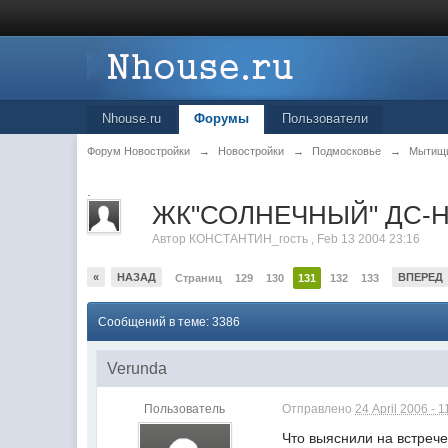
Nhouse.ru
Форумы
Пользователи
Форум Новостройки
→
Новостройки
→
Подмосковье
→
Мытищ
.
ЖК"СОЛНЕЧНЫЙ" ДС
Автор
КОНСТАНТИН_гость
,
Feb 13 2004 23:16
«
НАЗАД
ВПЕРЕД
Страниц
129
130
131
132
133
Сообщений в теме: 3386
Verunda
Пользователь
Отправлено
24 April 2006 - 1
Что выяснили на встрече