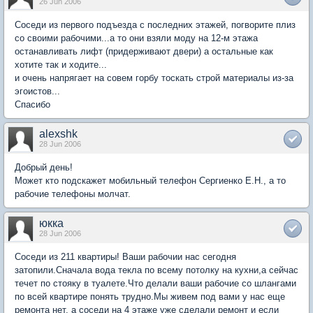
26 Jun 2006
Соседи из первого подъезда с последних этажей, погворите плиз
со своими рабочими...а то они взяли моду на 12-м этажа
останавливать лифт (придерживают двери) а остальные как
хотите так и ходите...
и очень напрягает на совем горбу тоскать строй материалы из-за
эгоистов...
Спасибо
alexshk
28 Jun 2006
Добрый день!
Может кто подскажет мобильный телефон Сергиенко Е.Н., а то
рабочие телефоны молчат.
юкка
28 Jun 2006
Соседи из 211 квартиры! Ваши рабочии нас сегодня
затопили.Сначала вода текла по всему потолку на кухни,а сейчас
течет по стояку в туалете.Что делали ваши рабочие со шлангами
по всей квартире понять трудно.Мы живем под вами у нас еще
ремонта нет, а соседи на 4 этаже уже сделали ремонт и если