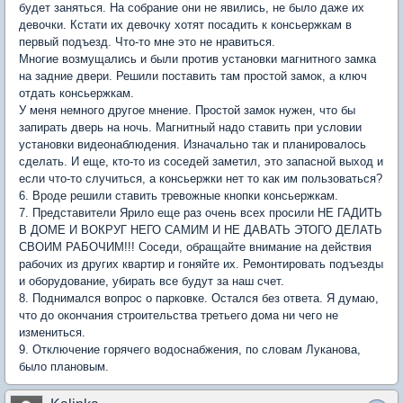
будет заняться. На собрание они не явились, не было даже их
девочки. Кстати их девочку хотят посадить к консьержкам в
первый подъезд. Что-то мне это не нравиться.
Многие возмущались и были против установки магнитного замка
на задние двери. Решили поставить там простой замок, а ключ
отдать консьержкам.
У меня немного другое мнение. Простой замок нужен, что бы
запирать дверь на ночь. Магнитный надо ставить при условии
установки видеонаблюдения. Изначально так и планировалось
сделать. И еще, кто-то из соседей заметил, это запасной выход и
если что-то случиться, а консьержки нет то как им пользоваться?
6. Вроде решили ставить тревожные кнопки консьержкам.
7. Представители Ярило еще раз очень всех просили НЕ ГАДИТЬ
В ДОМЕ И ВОКРУГ НЕГО САМИМ И НЕ ДАВАТЬ ЭТОГО ДЕЛАТЬ
СВОИМ РАБОЧИМ!!! Соседи, обращайте внимание на действия
рабочих из других квартир и гоняйте их. Ремонтировать подъезды
и оборудование, убирать все будут за наш счет.
8. Поднимался вопрос о парковке. Остался без ответа. Я думаю,
что до окончания строительства третьего дома ни чего не
измениться.
9. Отключение горячего водоснабжения, по словам Луканова,
было плановым.