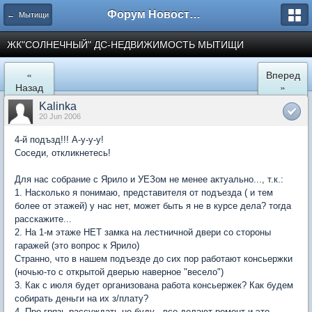
Форум Новостройки
← Мытищи
ЖК"СОЛНЕЧНЫЙ" ДС-НЕДВИЖИМОСТЬ МЫТИЩИ
«
Вперед
Назад
»
Kalinka
20 Jun 2006
4-й подъзд!!! А-у-у-у!
Соседи, откликнетесь!
Для нас собрание с Ярило и УЕЗом не менее актуально..., т.к.:
1. Насколько я понимаю, представителя от подъезда ( и тем
более от этажей) у нас нет, может быть я не в курсе дела? тогда
расскажите...
2. На 1-м этаже НЕТ замка на лестничной двери со стороны
гаражей (это вопрос к Ярило)
Странно, что в нашем подъезде до сих пор работают консьержки
(ночью-то с открытой дверью наверное "весело")
3. Как с июля будет организована работа консьержек? Как будем
собирать деньги на их з/плату?
4. Про грязь рассуждать не буду - все делают ремонт и это