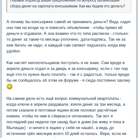
Первый подъезд Ваши предложения по вопросу организации
сбора денег на зарплату консьержкам. Как мы будем это делать?
А почему бы консьержке самой не принимать деньги? Ведь сидит
она там на входе ну и повесить объявление - чтобы прямо ей
деньги и отдавали. А она взамен что-то типа расписки - столько-
то денег за такие-то месяцы уплочено, дата-подпись. Так ни за
кем бегать не надо, и каждый сам сможет подъехать когда ему
удобно.
Как насчёт неплательщиков поступать я не знаю. Сам вроде в
апреле деньги отдал и за дверь и за консьержку, если с тех пор
ещё что-то нужно было платить - так я с радостью, только вроде
бы не сообщалось об этом на форуме - я сюда постоянно захожу.
На самом деле есть ещё вопрос коммунальной квартплаты -
когда ключи в апреле раздавали, взяли денег за три месяца, а
потом сказали в почтовые ящики всем положат расчётные
книжки, чтобы по ним в сберкассе оплачивать. Так вот я
последний раз недели три назад был в доме (не живу я пока в
Мытищах) - и ничего в ящике у себя не нашёл, а ведь до
истечения трёх месяцев всего 10 дней осталось. Вера, если не