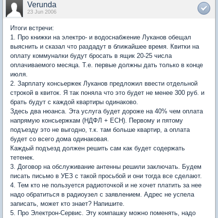
Verunda
23 Jun 2006
Итоги встречи:
1. Про книжки на электро- и водоснабжение Луканов обещал
выяснить и сказал что раздадут в ближайшее время. Квитки на
оплату коммуналки будут бросать в ящик 20-25 числа
оплачиваемого месяца. Т.е. первые должны дать только в конце
июля.
2. Зарплату консьержек Луканов предложил ввести отдельной
строкой в квиток. Я так поняла что это будет не менее 300 руб. и
брать будут с каждой квартиры одинаково.
Здесь два нюанса. Эта услуга будет дороже на 40% чем оплата
напрямую консьержкам (НДФЛ + ЕСН). Первому и пятому
подъезду это не выгодно, т.к. там больше квартир, а оплата
будет со всего дома одинаковая.
Каждый подъезд должен решить сам как будет содержать
тетенек.
3. Договор на обслуживание антенны решили заключать. Будем
писать письмо в УЕЗ с такой просьбой и они тогда все сделают.
4. Тем кто не пользуется радиоточкой и не хочет платить за нее
надо обратиться в радиоузел с заявлением. Адрес не успела
записать, может кто знает? Напишите.
5. Про Электрон-Сервис. Эту компашку можно поменять, надо