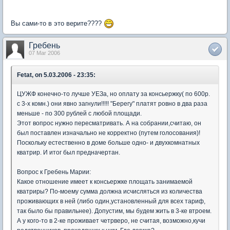
Вы сами-то в это верите????
Гребень
07 Mar 2006
Fetat, on 5.03.2006 - 23:35:
ЦУЖФ конечно-то лучше УЕЗа, но оплату за консьержку( по 600р.
с 3-х комн.) они явно загнули!!!!! "Берегу" платят ровно в два раза
меньше - по 300 рублей с любой площади.
Этот вопрос нужно пересматривать. А на собрании,считаю, он
был поставлен изначально не корректно (путем голосования)!
Поскольку естественно в доме больше одно- и двухкомнатных
кватрир. И итог был предначертан.
Вопрос к Гребень Марии:
Какое отношение имеет к консьержке площать занимаемой
кватриры? По-моему сумма должна исчисляться из количества
проживающих в ней (либо один,установленный для всех тариф,
так было бы правильнее). Допустим, мы будем жить в 3-ке втроем.
А у кого-то в 2-ке проживает четрверо, не считая, возможно,кучи