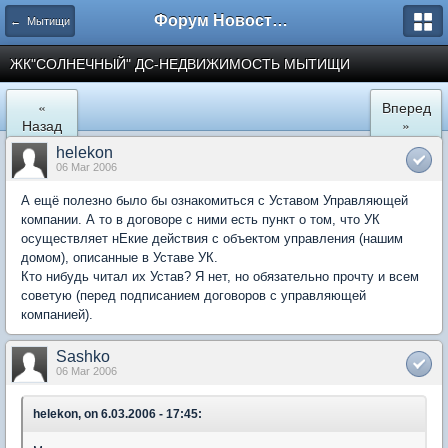
Форум Новостройки
← Мытищи
ЖК"СОЛНЕЧНЫЙ" ДС-НЕДВИЖИМОСТЬ МЫТИЩИ
«
Вперед
Назад
»
helekon
06 Mar 2006
А ещё полезно было бы ознакомиться с Уставом Управляющей
компании. А то в договоре с ними есть пункт о том, что УК
осуществляет нЕкие действия с объектом управления (нашим
домом), описанные в Уставе УК.
Кто нибудь читал их Устав? Я нет, но обязательно прочту и всем
советую (перед подписанием договоров с управляющей
компанией).
Sashko
06 Mar 2006
helekon, on 6.03.2006 - 17:45: