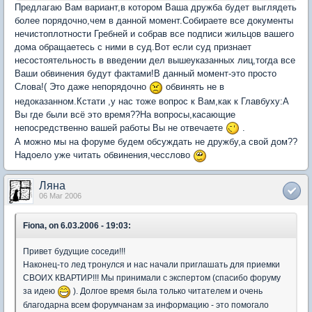
Предлагаю Вам вариант,в котором Ваша дружба будет выглядеть
более порядочно,чем в данной момент.Собираете все документы
нечистоплотности Гребней и собрав все подписи жильцов вашего
дома обращаетесь с ними в суд.Вот если суд признает
несостоятельность в введении дел вышеуказанных лиц,тогда все
Ваши обвинения будут фактами!В данный момент-это просто
Слова!( Это даже непорядочно
обвинять не в
недоказанном.Кстати ,у нас тоже вопрос к Вам,как к Главбуху:А
Вы где были всё это время??На вопросы,касающие
непосредственно вашей работы Вы не отвечаете
.
А можно мы на форуме будем обсуждать не дружбу,а свой дом??
Надоело уже читать обвинения,чесслово
Ляна
06 Mar 2006
Fiona, on 6.03.2006 - 19:03:
Привет будущие соседи!!!
Наконец-то лед тронулся и нас начали приглашать для приемки
СВОИХ КВАРТИР!!! Мы принимали с экспертом (спасибо форуму
за идею
). Долгое время была только читателем и очень
благодарна всем форумчанам за информацию - это помогало