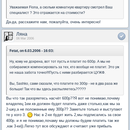
Уважаемая Fiona, а скольки комнатную квартиру смотрел Ваш
специалист ? Это отражается на стоимости?
Да-да, расскажите нам, пожалуйта, очень интересно!
Ляна
06 Mar 2006
Fetat, on 6.03.2006 - 16:03:
Ну, кому не дохрена, вот тот пусть и платит по 600р. А мы не
собираемся компенсировать за тех, кто вообще не платит. Это уж
не наша забота точно!!!Пусть с ними разбирается ЦУЖФ.
Вы, Sashko, сами сказали, что платите по 300р - не в два раза же
больше! Так что вы здесь распыляетесь?????
Вы что так разоряетесь насчёт 600р??Я вот не понимаю,почему
владелец 1км.кв.должен будет платить даже столько,как мы за
2-шку,а не положенные ему 300р?? Заметьте только и выступают
те у кого 3.
Нас в 2-ке будет жить 2,мы подписались за свои
400р. и я не понимаю,почаму мы должны будем платить так же
,как 3-ки)).Легко тут все обсуждают и считают уже прибыль