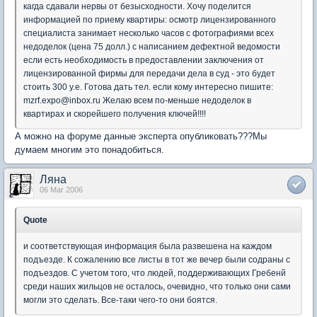
кагда сдавали нервы от безысходности. Хочу поделится
информацией по приему квартиры: осмотр лицензированного
специалиста занимает несколько часов с фотографиями всех
недоделок (цена 75 долл.) с написанием дефектной ведомости
если есть необходимость в предоставлении заключения от
лицензированной фирмы для передачи дела в суд - это будет
стоить 300 у.е. Готова дать тел. если кому интересно пишите:
mzrf.expo@inbox.ru Желаю всем по-меньше недоделок в
квартирах и скорейшего получения ключей!!!!
А можно на форуме данные эксперта опубликовать???Мы
думаем многим это понадобиться.
Ляна
06 Mar 2006
Quote
и соответствующая информация была развешена на каждом
подъезде. К сожалению все листы в тот же вечер были содраны с
подъездов. С учетом того, что людей, поддерживающих Гребенй
среди наших жильцов не осталось, очевидно, что только они сами
могли это сделать. Все-таки чего-то они боятся.