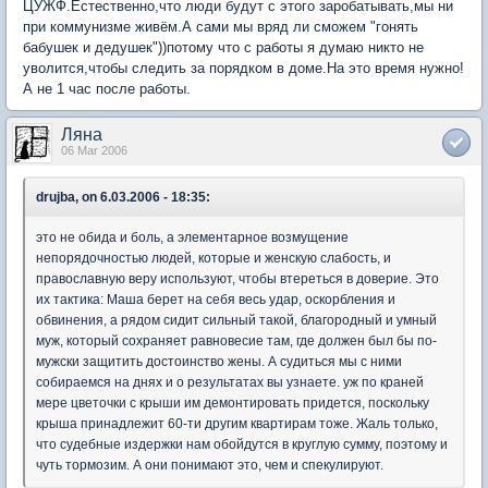
ЦУЖФ.Естественно,что люди будут с этого заробатывать,мы ни
при коммунизме живём.А сами мы вряд ли сможем "гонять
бабушек и дедушек"))потому что с работы я думаю никто не
уволится,чтобы следить за порядком в доме.На это время нужно!
А не 1 час после работы.
Ляна
06 Mar 2006
drujba, on 6.03.2006 - 18:35:
это не обида и боль, а элементарное возмущение
непорядочностью людей, которые и женскую слабость, и
православную веру используют, чтобы втереться в доверие. Это
их тактика: Маша берет на себя весь удар, оскорбления и
обвинения, а рядом сидит сильный такой, благородный и умный
муж, который сохраняет равновесие там, где должен был бы по-
мужски защитить достоинство жены. А судиться мы с ними
собираемся на днях и о результатах вы узнаете. уж по краней
мере цветочки с крыши им демонтировать придется, поскольку
крыша принадлежит 60-ти другим квартирам тоже. Жаль только,
что судебные издержки нам обойдутся в круглую сумму, поэтому и
чуть тормозим. А они понимают это, чем и спекулируют.