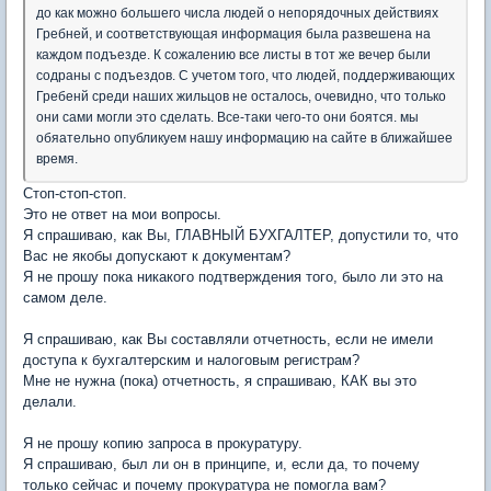
до как можно большего числа людей о непорядочных действиях
Гребней, и соответствующая информация была развешена на
каждом подъезде. К сожалению все листы в тот же вечер были
содраны с подъездов. С учетом того, что людей, поддерживающих
Гребенй среди наших жильцов не осталось, очевидно, что только
они сами могли это сделать. Все-таки чего-то они боятся. мы
обяательно опубликуем нашу информацию на сайте в ближайшее
время.
Стоп-стоп-стоп.
Это не ответ на мои вопросы.
Я спрашиваю, как Вы, ГЛАВНЫЙ БУХГАЛТЕР, допустили то, что
Вас не якобы допускают к документам?
Я не прошу пока никакого подтверждения того, было ли это на
самом деле.
Я спрашиваю, как Вы составляли отчетность, если не имели
доступа к бухгалтерским и налоговым регистрам?
Мне не нужна (пока) отчетность, я спрашиваю, КАК вы это
делали.
Я не прошу копию запроса в прокуратуру.
Я спрашиваю, был ли он в принципе, и, если да, то почему
только сейчас и почему прокуратура не помогла вам?