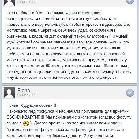
06 Mar 2006
это не обида и боль, а элементарное возмущение
непорядочностью людей, которые и женскую слабость, и
православную веру используют, чтобы втереться в доверие. Это
их тактика: Маша берет на себя весь удар, оскорбления и
обвинения, а рядом сидит сильный такой, благородный и умный
муж, который сохраняет равновесие там, где должен был бы по-
мужски защитить достоинство жены. А судиться мы с ними
собираемся на днях и о результатах вы узнаете. уж по краней
мере цветочки с крыши им демонтировать придется, поскольку
крыша принадлежит 60-ти другим квартирам тоже. Жаль только,
что судебные издержки нам обойдутся в круглую сумму, поэтому
и чуть тормозим. А они понимают это, чем и спекулируют.
Fiona
06 Mar 2006
Привет будущие соседи!!!
Наконец-то лед тронулся и нас начали приглашать для приемки
СВОИХ КВАРТИР!!! Мы принимали с экспертом (спасибо форуму
за идею
). Долгое время была только читателем и очень
благодарна всем форумчанам за информацию - это помогало
кагда сдавали нервы от безысходности. Хочу поделится