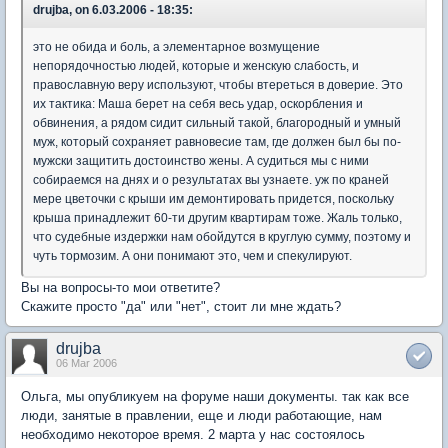
drujba, on 6.03.2006 - 18:35:
это не обида и боль, а элементарное возмущение
непорядочностью людей, которые и женскую слабость, и
православную веру используют, чтобы втереться в доверие. Это
их тактика: Маша берет на себя весь удар, оскорбления и
обвинения, а рядом сидит сильный такой, благородный и умный
муж, который сохраняет равновесие там, где должен был бы по-
мужски защитить достоинство жены. А судиться мы с ними
собираемся на днях и о результатах вы узнаете. уж по краней
мере цветочки с крыши им демонтировать придется, поскольку
крыша принадлежит 60-ти другим квартирам тоже. Жаль только,
что судебные издержки нам обойдутся в круглую сумму, поэтому и
чуть тормозим. А они понимают это, чем и спекулируют.
Вы на вопросы-то мои ответите?
Скажите просто "да" или "нет", стоит ли мне ждать?
drujba
06 Mar 2006
Ольга, мы опубликуем на форуме наши документы. так как все
люди, занятые в правлении, еще и люди работающие, нам
необходимо некоторое время. 2 марта у нас состоялось