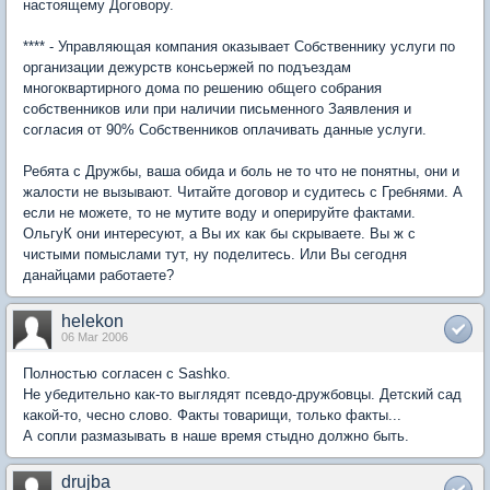
настоящему Договору.
**** - Управляющая компания оказывает Собственнику услуги по
организации дежурств консьержей по подъездам
многоквартирного дома по решению общего собрания
собственников или при наличии письменного Заявления и
согласия от 90% Собственников оплачивать данные услуги.
Ребята с Дружбы, ваша обида и боль не то что не понятны, они и
жалости не вызывают. Читайте договор и судитесь с Гребнями. А
если не можете, то не мутите воду и оперируйте фактами.
ОльгуК они интересуют, а Вы их как бы скрываете. Вы ж с
чистыми помыслами тут, ну поделитесь. Или Вы сегодня
данайцами работаете?
helekon
06 Mar 2006
Полностью согласен с Sashko.
Не убедительно как-то выглядят псевдо-дружбовцы. Детский сад
какой-то, чесно слово. Факты товарищи, только факты...
А сопли размазывать в наше время стыдно должно быть.
drujba