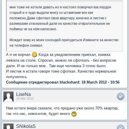
мне тоже не хотели давать но я настоял поворчал как пердун
старый и о чудо выдали книгу со штампами все как
положено.Даже сфоткал свою квартиру. конечно и листик с
размерами отксереный дали но качество отвратительное не
поймеш че на нём написано.
Мождет кому из моих сосендей пригодиться.Извините за качество
на телефон снимал.
А я не ворчал
Когда за уведомлением приехал, книжка
лежала на столе. Спросил, можно ли сфоткать - без вопросов
дали. И не только мне.. Там еще человека 3 точно было.
И листик я кстати говоря тоже сфоткал. Качество нормальное
получилось.
Сообщение отредактировал blackshard: 18 March 2012 - 10:56
LiseNa
18 Mar 2012
Нам кстати вчера сказали, что продано уже около 70% квартир,
так что нас, новоселов, будет много
SNikolaS