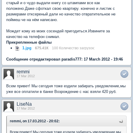
старый и о чудо выдали книгу со штампами все как
положено.Даже сфоткал свою квартиру. конечно и листик с
размерами отксереный дали но качество отвратительное не
поймеш че на нём написано.
Мождет кому из моих сосендей пригодиться.Извините за
качество на телефон снимал.
Прикрепленные файлы
1.jpg
675.41К
100 Количество загрузок:
Сообщение отредактировал paradis777: 17 March 2012 - 19:46
remmi
17 Mar 2012
Всем привет! Мы сегодня тоже ездили забирать уведомление,мы
уже все оплатили в банке Возрождение с нас взяли 420 руб.
LiseNa
17 Mar 2012
remmi, on 17.03.2012 - 20:02:
Всем привет! Мы сегодня тоже ездили забирать уведомление,мы