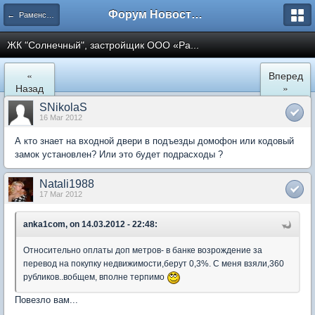
Форум Новостройки
← Раменское
ЖК "Солнечный", застройщик ООО «Ра...
«
Вперед
Назад
»
SNikolaS
16 Mar 2012
А кто знает на входной двери в подъезды домофон или кодовый
замок установлен? Или это будет подрасходы ?
Natali1988
17 Mar 2012
anka1com, on 14.03.2012 - 22:48:
Относительно оплаты доп метров- в банке возрождение за
перевод на покупку недвижимости,берут 0,3%. С меня взяли,360
рубликов..вобщем, вполне терпимо
Повезло вам...