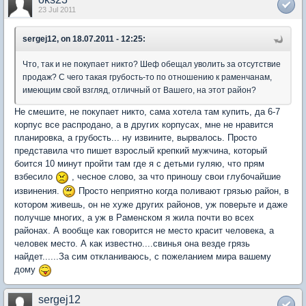
23 Jul 2011
sergej12, on 18.07.2011 - 12:25:
Что, так и не покупает никто? Шеф обещал уволить за отсутствие
продаж? С чего такая грубость-то по отношению к раменчанам,
имеющим свой взгляд, отличный от Вашего, на этот район?
Не смешите, не покупает никто, сама хотела там купить, да 6-7
корпус все распродано, а в других корпусах, мне не нравится
планировка, а грубость... ну извините, вырвалось. Просто
представила что пишет взрослый крепкий мужчина, который
боится 10 минут пройти там где я с детьми гуляю, что прям
взбесило
, чесное слово, за что приношу свои глубочайшие
извинения.
Просто неприятно когда поливают грязью район, в
котором живешь, он не хуже других районов, уж поверьте и даже
получше многих, а уж в Раменском я жила почти во всех
районах. А вообще как говорится не место красит человека, а
человек место. А как известно....свинья она везде грязь
найдет......За сим откланиваюсь, с пожеланием мира вашему
дому
sergej12