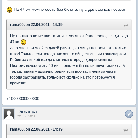
На 47-ом можно сесть без билета, ну а дальше как повезет
rama00, on 22.06.2011 - 14:39:
Ну так никто не мешает взять на месяц от Раменского, а ездить до
47 км
А по мне, при моей сидячей работе, 20 минут пешком - это только
плюс! Только если погода плохая, то общественным транспортом.
Район за линией всегда считался в городе депрессивным.
Поэтому вечером эти 10 мин пешком я бы не рискнул там идти. А
так да, планы у администрации есть всю за линейную часть
города застраивать, только вот сколько на это потребуется
времени?
+10000000000000
Dimanya
22 Jun 2011
rama00, on 22.06.2011 - 14:39: