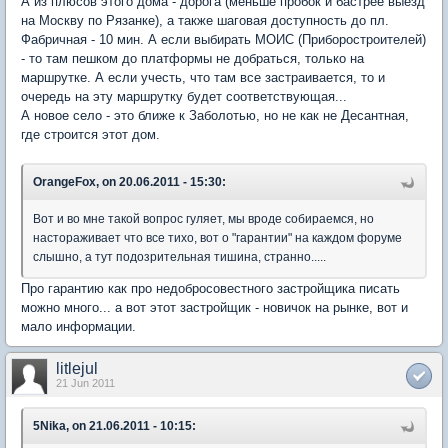
А из плюсов этого дома - дорога (меньше пробок и бастрее выезд
на Москву по Рязанке), а также шаговая доступность до пл.
Фабричная - 10 мин. А если выбирать МОИС (Приборостроителей)
- то там пешком до платформы не добраться, только на
маршрутке. А если учесть, что там все застраивается, то и
очередь на эту маршрутку будет соответствующая...
А новое село - это ближе к Заболотью, но не как не Десантная,
где строится этот дом.
OrangeFox, on 20.06.2011 - 15:30:
Вот и во мне такой вопрос гуляет, мы вроде собираемся, но
настораживает что все тихо, вот о "гарантии" на каждом форуме
слышно, а тут подозрительная тишина, странно.....
Про гарантию как про недобросовестного застройщика писать
можно много... а вот этот застройщик - новичок на рынке, вот и
мало информации.
litlejul
21 Jun 2011
5Nika, on 21.06.2011 - 10:15: