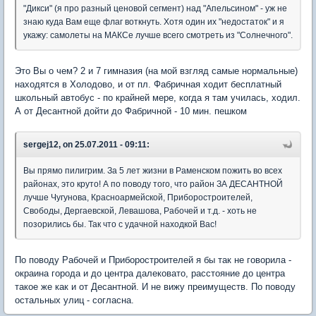
"Дикси" (я про разный ценовой сегмент) над "Апельсином" - уж не
знаю куда Вам еще флаг воткнуть. Хотя один их "недостаток" и я
укажу: самолеты на МАКСе лучше всего смотреть из "Солнечного".
Это Вы о чем? 2 и 7 гимназия (на мой взгляд самые нормальные)
находятся в Холодово, и от пл. Фабричная ходит бесплатный
школьный автобус - по крайней мере, когда я там училась, ходил.
А от Десантной дойти до Фабричной - 10 мин. пешком
sergej12, on 25.07.2011 - 09:11:
Вы прямо пилигрим. За 5 лет жизни в Раменском пожить во всех
районах, это круто! А по поводу того, что район ЗА ДЕСАНТНОЙ
лучше Чугунова, Красноармейской, Приборостроителей,
Свободы, Дергаевской, Левашова, Рабочей и т.д. - хоть не
позорились бы. Так что с удачной находкой Вас!
По поводу Рабочей и Приборостроителей я бы так не говорила -
окраина города и до центра далековато, расстояние до центра
такое же как и от Десантной. И не вижу преимуществ. По поводу
остальных улиц - согласна.