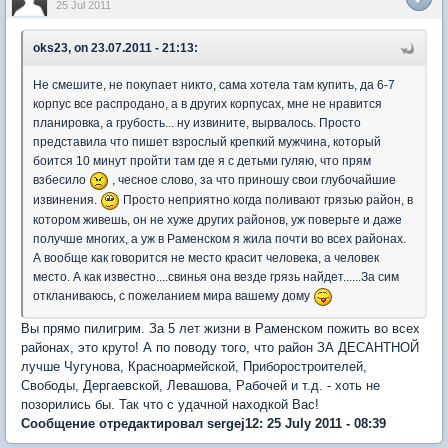
25 Jul 2011
oks23, on 23.07.2011 - 21:13:
Не смешите, не покупает никто, сама хотела там купить, да 6-7
корпус все распродано, а в других корпусах, мне не нравится
планировка, а грубость... ну извините, вырвалось. Просто
представила что пишет взрослый крепкий мужчина, который
боится 10 минут пройти там где я с детьми гуляю, что прям
взбесило
, чесное слово, за что приношу свои глубочайшие
извинения.
Просто неприятно когда поливают грязью район, в
котором живешь, он не хуже других районов, уж поверьте и даже
получше многих, а уж в Раменском я жила почти во всех районах.
А вообще как говорится не место красит человека, а человек
место. А как известно....свинья она везде грязь найдет......За сим
откланиваюсь, с пожеланием мира вашему дому
Вы прямо пилигрим. За 5 лет жизни в Раменском пожить во всех
районах, это круто! А по поводу того, что район ЗА ДЕСАНТНОЙ
лучше Чугунова, Красноармейской, Приборостроителей,
Свободы, Дергаевской, Левашова, Рабочей и т.д. - хоть не
позорились бы. Так что с удачной находкой Вас!
Сообщение отредактировал sergej12: 25 July 2011 - 08:39