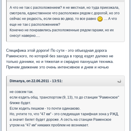
А что не так с расположением? я не местная, но туда приезжала,
смотрела, единственное что расположен рядом с дорогой, но это
сейчас не редкость, если окна во двор, то все равно
.... А что
еще не так с расположением?
Конечно не понравились расположенные рядом гаражи, но их
снесут наверно.....
Специфика этой дороги! По сути - это объездная дорога
Раменского, по которой без захода в город ездят далеко не
только дачники, но и тяжелая и смрадно пахнущая техника.
Причем движение это очень интенсивное и днем и ночью
Dimanya, on 22.06.2011 - 13:51:
не совсем так.
если ездить общ. транспортом (9, 13), то до станции "Раменское"
ближе будет.
Если ходить пешком - то почти одинаково.
Но, учтите то, что "47 км" - это следующая тарифная зона у РЖД,
а значит билет будет дороже. А сесть на станции Раменское
утром на "47 км" никаких проблем не возникает.