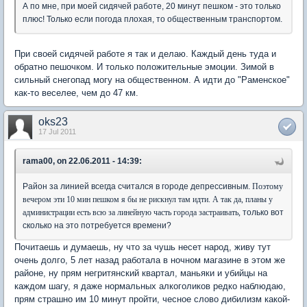
А по мне, при моей сидячей работе, 20 минут пешком - это только
плюс! Только если погода плохая, то общественным транспортом.
При своей сидячей работе я так и делаю. Каждый день туда и
обратно пешочком. И только положительные эмоции. Зимой в
сильный снегопад могу на общественном. А идти до "Раменское"
как-то веселее, чем до 47 км.
oks23
17 Jul 2011
rama00, on 22.06.2011 - 14:39:
Район за линией всегда считался в городе депрессивным.
Поэтому
вечером эти 10 мин пешком я бы не рискнул там идти. А так да, планы у
администрации есть всю за линейную часть города застраивать,
только вот
сколько на это потребуется времени?
Почитаешь и думаешь, ну что за чушь несет народ, живу тут
очень долго, 5 лет назад работала в ночном магазине в этом же
районе, ну прям негритянский квартал, маньяки и убийцы на
каждом шагу, я даже нормальных алкоголиков редко наблюдаю,
прям страшно им 10 минут пройти, чесное слово дибилизм какой-