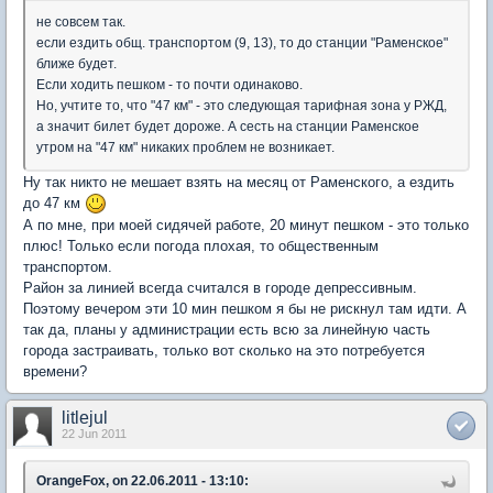
не совсем так.
если ездить общ. транспортом (9, 13), то до станции "Раменское"
ближе будет.
Если ходить пешком - то почти одинаково.
Но, учтите то, что "47 км" - это следующая тарифная зона у РЖД,
а значит билет будет дороже. А сесть на станции Раменское
утром на "47 км" никаких проблем не возникает.
Ну так никто не мешает взять на месяц от Раменского, а ездить
до 47 км
А по мне, при моей сидячей работе, 20 минут пешком - это только
плюс! Только если погода плохая, то общественным
транспортом.
Район за линией всегда считался в городе депрессивным.
Поэтому вечером эти 10 мин пешком я бы не рискнул там идти. А
так да, планы у администрации есть всю за линейную часть
города застраивать, только вот сколько на это потребуется
времени?
litlejul
22 Jun 2011
OrangeFox, on 22.06.2011 - 13:10: