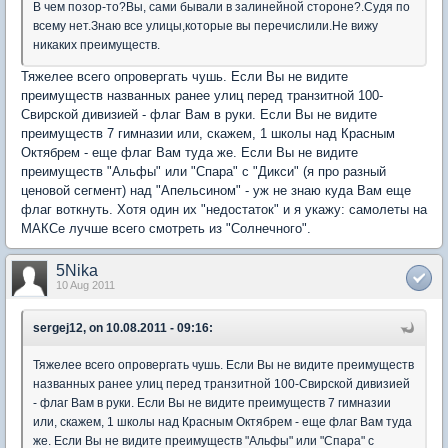
В чем позор-то?Вы, сами бывали в залинейной стороне?.Судя по
всему нет.Знаю все улицы,которые вы перечислили.Не вижу
никаких преимуществ.
Тяжелее всего опровергать чушь. Если Вы не видите
преимуществ названных ранее улиц перед транзитной 100-
Свирской дивизией - флаг Вам в руки. Если Вы не видите
преимуществ 7 гимназии или, скажем, 1 школы над Красным
Октябрем - еще флаг Вам туда же. Если Вы не видите
преимуществ "Альфы" или "Спара" с "Дикси" (я про разный
ценовой сегмент) над "Апельсином" - уж не знаю куда Вам еще
флаг воткнуть. Хотя один их "недостаток" и я укажу: самолеты на
МАКСе лучше всего смотреть из "Солнечного".
5Nika
10 Aug 2011
sergej12, on 10.08.2011 - 09:16:
Тяжелее всего опровергать чушь. Если Вы не видите преимуществ
названных ранее улиц перед транзитной 100-Свирской дивизией
- флаг Вам в руки. Если Вы не видите преимуществ 7 гимназии
или, скажем, 1 школы над Красным Октябрем - еще флаг Вам туда
же. Если Вы не видите преимуществ "Альфы" или "Спара" с