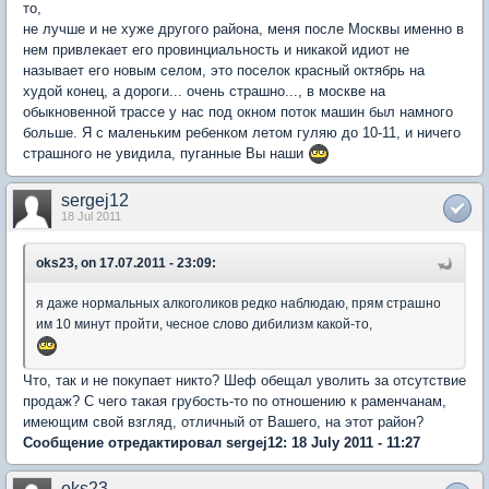
то,
не лучше и не хуже другого района, меня после Москвы именно в
нем привлекает его провинциальность и никакой идиот не
называет его новым селом, это поселок красный октябрь на
худой конец, а дороги... очень страшно..., в москве на
обыкновенной трассе у нас под окном поток машин был намного
больше. Я с маленьким ребенком летом гуляю до 10-11, и ничего
страшного не увидила, пуганные Вы наши
sergej12
18 Jul 2011
oks23, on 17.07.2011 - 23:09:
я даже нормальных алкоголиков редко наблюдаю, прям страшно
им 10 минут пройти, чесное слово дибилизм какой-то,
Что, так и не покупает никто? Шеф обещал уволить за отсутствие
продаж? С чего такая грубость-то по отношению к раменчанам,
имеющим свой взгляд, отличный от Вашего, на этот район?
Сообщение отредактировал sergej12: 18 July 2011 - 11:27
oks23