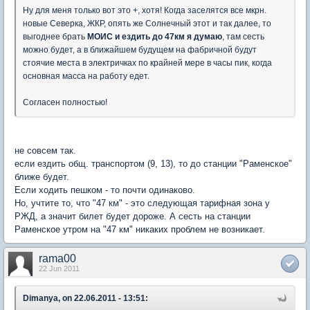
Ну для меня только вот это +, хотя! Когда заселятся все мкрн.
новые Северка, ЖКР, опять же Солнечный этот и так далее, то
выгоднее брать
МОИС и ездить до 47км я думаю
, там сесть
можно будет, а в ближайшем будущем на фабричной будут
стоячие места в электричках по крайней мере в часы пик, когда
основная масса на работу едет.
Согласен полностью!
не совсем так.
если ездить общ. транспортом (9, 13), то до станции "Раменское"
ближе будет.
Если ходить пешком - то почти одинаково.
Но, учтите то, что "47 км" - это следующая тарифная зона у
РЖД, а значит билет будет дороже. А сесть на станции
Раменское утром на "47 км" никаких проблем не возникает.
rama00
22 Jun 2011
Dimanya, on 22.06.2011 - 13:51: