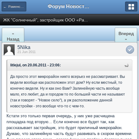
Форум Новостройки
← Раменское
ЖК "Солнечный", застройщик ООО «Ра...
«
Вперед
Назад
»
5Nika
21 Jun 2011
litlejul, on 20.06.2011 - 23:06:
Да просто этот микрорайон никто всерьез не рассматривает. Вы
видели вообще как расположен этот дом? Ну если местный, то
конечно видели. Ну и как оно Вам? Залинейную часть вообще
мало, кто любит, да и городом то по большей части не называют
(так и говорят - "Новое село"), а уж расположение данной
новостройки - это вообще что-то с чем-то.
Кстати это только первая очередь, у них уже расчищена
площадка под вторую... Если конечно все будет так, как
рассказывает застройщик, это будет приличный микрорайон.
Думаю, что залинейную часть будут развивать в скором времени.