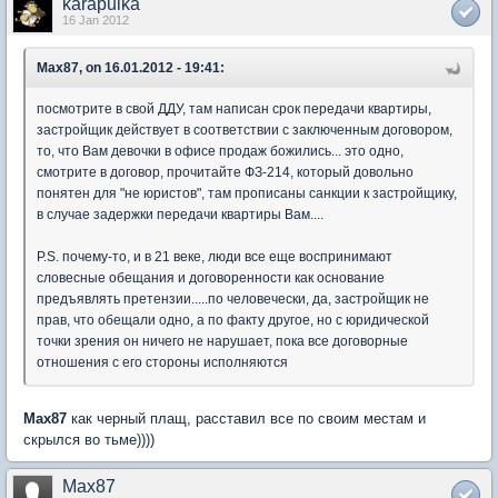
karapulka
16 Jan 2012
Max87, on 16.01.2012 - 19:41:
посмотрите в свой ДДУ, там написан срок передачи квартиры,
застройщик действует в соответствии с заключенным договором,
то, что Вам девочки в офисе продаж божились... это одно,
смотрите в договор, прочитайте ФЗ-214, который довольно
понятен для "не юристов", там прописаны санкции к застройщику,
в случае задержки передачи квартиры Вам....
P.S. почему-то, и в 21 веке, люди все еще воспринимают
словесные обещания и договоренности как основание
предъявлять претензии.....по человечески, да, застройщик не
прав, что обещали одно, а по факту другое, но с юридической
точки зрения он ничего не нарушает, пока все договорные
отношения с его стороны исполняются
Max87
как черный плащ, расставил все по своим местам и
скрылся во тьме))))
Max87