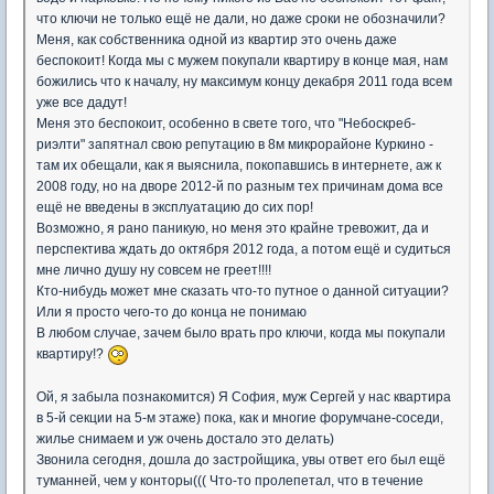
что ключи не только ещё не дали, но даже сроки не обозначили?
Меня, как собственника одной из квартир это очень даже
беспокоит! Когда мы с мужем покупали квартиру в конце мая, нам
божились что к началу, ну максимум концу декабря 2011 года всем
уже все дадут!
Меня это беспокоит, особенно в свете того, что "Небоскреб-
риэлти" запятнал свою репутацию в 8м микрорайоне Куркино -
там их обещали, как я выяснила, покопавшись в интернете, аж к
2008 году, но на дворе 2012-й по разным тех причинам дома все
ещё не введены в эксплуатацию до сих пор!
Возможно, я рано паникую, но меня это крайне тревожит, да и
перспектива ждать до октября 2012 года, а потом ещё и судиться
мне лично душу ну совсем не греет!!!!
Кто-нибудь может мне сказать что-то путное о данной ситуации?
Или я просто чего-то до конца не понимаю
В любом случае, зачем было врать про ключи, когда мы покупали
квартиру!?
Ой, я забыла познакомится) Я София, муж Сергей у нас квартира
в 5-й секции на 5-м этаже) пока, как и многие форумчане-соседи,
жилье снимаем и уж очень достало это делать)
Звонила сегодня, дошла до застройщика, увы ответ его был ещё
туманней, чем у конторы((( Что-то пролепетал, что в течение