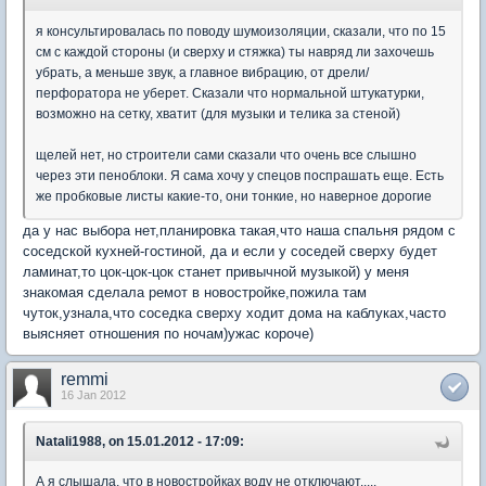
я консультировалась по поводу шумоизоляции, сказали, что по 15
см с каждой стороны (и сверху и стяжка) ты навряд ли захочешь
убрать, а меньше звук, а главное вибрацию, от дрели/
перфоратора не уберет. Сказали что нормальной штукатурки,
возможно на сетку, хватит (для музыки и телика за стеной)
щелей нет, но строители сами сказали что очень все слышно
через эти пеноблоки. Я сама хочу у спецов поспрашать еще. Есть
же пробковые листы какие-то, они тонкие, но наверное дорогие
да у нас выбора нет,планировка такая,что наша спальня рядом с
соседской кухней-гостиной, да и если у соседей сверху будет
ламинат,то цок-цок-цок станет привычной музыкой) у меня
знакомая сделала ремот в новостройке,пожила там
чуток,узнала,что соседка сверху ходит дома на каблуках,часто
выясняет отношения по ночам)ужас короче)
remmi
16 Jan 2012
Natali1988, on 15.01.2012 - 17:09:
А я слышала, что в новостройках воду не отключают.....