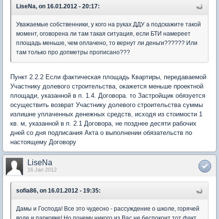
LiseNa, on 16.01.2012 - 20:17:
Уважаемые собственники, у кого на руках ДДУ а подскажите такой
момент, оговорена ли там такая ситуация, если БТИ намереет
площадь меньше, чем оплачено, то вернут ли деньги?????? Или
там только про допметры прописано???
Пункт 2.2.2 Если фактическая площадь Квартиры, передаваемой
Участнику долевого строительства, окажется меньше проектной
площади, указанной в п. 1.4. Договора. то Застройщик обязуется
осуществить возврат Участнику долевого строительства суммы
излишне уплаченных денежных средств, исходя из стоимости 1
кв. м, указанной в п. 2.1 Договора, не позднее десяти рабочих
дней со дня подписания Акта о выполнении обязательств по
настоящему Договору
LiseNa
16 Jan 2012
sofia86, on 16.01.2012 - 19:35:
Дамы и Господа! Все это чудесно - рассуждение о школе, горячей
воде и парковке! Но почему никого из Вас не беспокоит тот факт,