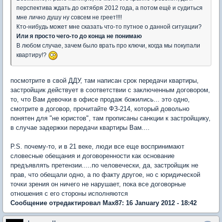
перспектива ждать до октября 2012 года, а потом ещё и судиться
мне лично душу ну совсем не греет!!!!
Кто-нибудь может мне сказать что-то путное о данной ситуации?
Или я просто чего-то до конца не понимаю
В любом случае, зачем было врать про ключи, когда мы покупали
квартиру!?
посмотрите в свой ДДУ, там написан срок передачи квартиры,
застройщик действует в соответствии с заключенным договором,
то, что Вам девочки в офисе продаж божились... это одно,
смотрите в договор, прочитайте ФЗ-214, который довольно
понятен для "не юристов", там прописаны санкции к застройщику,
в случае задержки передачи квартиры Вам....
P.S. почему-то, и в 21 веке, люди все еще воспринимают
словесные обещания и договоренности как основание
предъявлять претензии.....по человечески, да, застройщик не
прав, что обещали одно, а по факту другое, но с юридической
точки зрения он ничего не нарушает, пока все договорные
отношения с его стороны исполняются
Сообщение отредактировал Max87: 16 January 2012 - 18:42