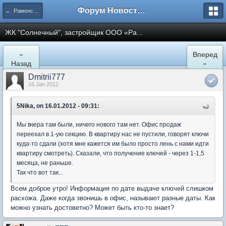
Форум Новостройки
← Раменское
ЖК "Солнечный", застройщик ООО «Ра...
«
Вперед
Назад
»
Dmitrii777
16 Jan 2012
5Nika, on 16.01.2012 - 09:31:
Мы вчера там были, ничего нового там нет. Офис продаж
переехал в 1-ую секцию. В квартиру нас не пустили, говорят ключи
куда-то сдали (хотя мне кажется им было просто лень с нами идти
квартиру смотреть). Сказали, что получение ключей - через 1-1,5
месяца, не раньше.
Так что вот так...
Всем доброе утро! Информация по дате выдаче ключей слишком
расхожа. Даже когда звонишь в офис, называют разные даты. Как
можно узнать достоветно? Может быть кто-то знает?