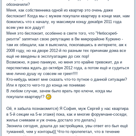
обозначили?
Меня, как собственника одной из квартир это очень даже
беспокоит! Когда мы с мужем покупали квартиру в конце мая, нам
божились что к началу, ну максимум концу декабря 2011 года
всем уже все дадут!
Меня это беспокоит, особенно в свете того, что "Небоскреб-
риэлти" запятнал свою репутацию в 8м микрорайоне Куркино -
там их обещали, как я выяснила, покопавшись в интернете, аж к
2008 году, но на дворе 2012-й по разным тех причинам дома все
ещё не введены в эксплуатацию до сих пор!
Возможно, я рано паникую, но меня это крайне тревожит, да и
перспектива ждать до октября 2012 года, а потом ещё и судиться
мне лично душу ну совсем не греет!!!!
Кто-нибудь может мне сказать что-то путное о данной ситуации?
Или я просто чего-то до конца не понимаю
В любом случае, зачем было врать про ключи, когда мы
покупали квартиру!?
Ой, я забыла познакомится) Я София, муж Сергей у нас квартира
в 5-й секции на 5-м этаже) пока, как и многие форумчане-соседи,
жилье снимаем и уж очень достало это делать)
Звонила сегодня, дошла до застройщика, увы ответ его был ещё
туманней, чем у конторы((( Что-то пролепетал, что в течение