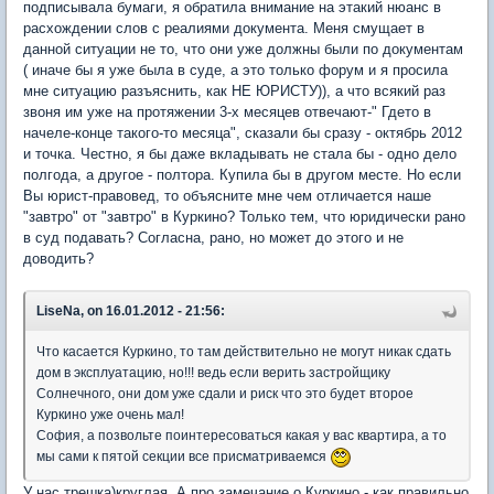
подписывала бумаги, я обратила внимание на этакий нюанс в
расхождении слов с реалиями документа. Меня смущает в
данной ситуации не то, что они уже должны были по документам
( иначе бы я уже была в суде, а это только форум и я просила
мне ситуацию разъяснить, как НЕ ЮРИСТУ)), а что всякий раз
звоня им уже на протяжении 3-х месяцев отвечают-" Гдето в
начеле-конце такого-то месяца", сказали бы сразу - октябрь 2012
и точка. Честно, я бы даже вкладывать не стала бы - одно дело
полгода, а другое - полтора. Купила бы в другом месте. Но если
Вы юрист-правовед, то объясните мне чем отличается наше
"завтро" от "завтро" в Куркино? Только тем, что юридически рано
в суд подавать? Согласна, рано, но может до этого и не
доводить?
LiseNa, on 16.01.2012 - 21:56:
Что касается Куркино, то там действительно не могут никак сдать
дом в эксплуатацию, но!!! ведь если верить застройщику
Солнечного, они дом уже сдали и риск что это будет второе
Куркино уже очень мал!
София, а позвольте поинтересоваться какая у вас квартира, а то
мы сами к пятой секции все присматриваемся
У нас трешка)круглая. А про замечание о Куркино - как правильно