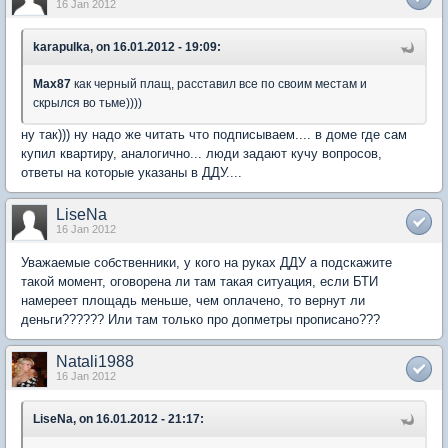
16 Jan 2012
karapulka, on 16.01.2012 - 19:09:
Max87
как черный плащ, расставил все по своим местам и
скрылся во тьме))))
ну так))) ну надо же читать что подписываем.... в доме где сам
купил квартиру, аналогично... люди задают кучу вопросов,
ответы на которые указаны в ДДУ....
LiseNa
16 Jan 2012
Уважаемые собственники, у кого на руках ДДУ а подскажите
такой момент, оговорена ли там такая ситуация, если БТИ
намереет площадь меньше, чем оплачено, то вернут ли
деньги?????? Или там только про допметры прописано???
Natali1988
16 Jan 2012
LiseNa, on 16.01.2012 - 21:17: