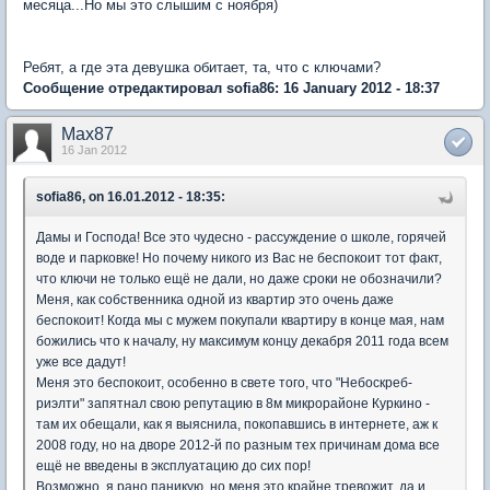
месяца...Но мы это слышим с ноября)
Ребят, а где эта девушка обитает, та, что с ключами?
Сообщение отредактировал sofia86: 16 January 2012 - 18:37
Max87
16 Jan 2012
sofia86, on 16.01.2012 - 18:35:
Дамы и Господа! Все это чудесно - рассуждение о школе, горячей
воде и парковке! Но почему никого из Вас не беспокоит тот факт,
что ключи не только ещё не дали, но даже сроки не обозначили?
Меня, как собственника одной из квартир это очень даже
беспокоит! Когда мы с мужем покупали квартиру в конце мая, нам
божились что к началу, ну максимум концу декабря 2011 года всем
уже все дадут!
Меня это беспокоит, особенно в свете того, что "Небоскреб-
риэлти" запятнал свою репутацию в 8м микрорайоне Куркино -
там их обещали, как я выяснила, покопавшись в интернете, аж к
2008 году, но на дворе 2012-й по разным тех причинам дома все
ещё не введены в эксплуатацию до сих пор!
Возможно, я рано паникую, но меня это крайне тревожит, да и