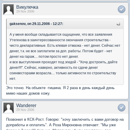
Викулечка
29 Nov 2006
gaksenov, on 29.11.2006 - 12:27:
А у меня вообще складывается ощущение, что все заявления
Утегенова в заинтересованности окончания строительства -
чисто декларативные. Есть клевая отмазка - нет денег. Сейчас нет
денег, т.к. не все заплатили за доп. работы. Потом будет - нет
денег на гараж.... потом просто нет денег.
и все выступления проходят под эгидой - "Хочу достроить, дайте
денег!!!". Сейчас, наверно, активность по сдаче денег
соинвесторами возрасла.... только активности по строительству
нет.
Это точно. На объекте -тишина. Я 2 раза в день каждый день
мимо наших домов хожу.
Wanderer
29 Nov 2006
Позвонил в КСК-Рост. Говорю: "хочу заключить с вами договор на
допработы и оплатить". А Роза Мироновна отвечает: "Мы уже