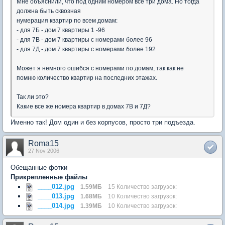
Мне объяснили, что под одним номером все три дома. Но тогда
должна быть сквозная
нумерация квартир по всем домам:
- для 7Б - дом 7 квартиры 1 -96
- для 7В - дом 7 квартиры с номерами более 96
- для 7Д - дом 7 квартиры с номерами более 192
Может я немного ошибся с номерами по домам, так как не
помню количество квартир на последних этажах.
Так ли это?
Какие все же номера квартир в домах 7В и 7Д?
Именно так! Дом один и без корпусов, просто три подъезда.
Roma15
27 Nov 2006
Обещанные фотки
Прикрепленные файлы
____012.jpg
1.59МБ
15 Количество загрузок:
____013.jpg
1.68МБ
10 Количество загрузок:
____014.jpg
1.39МБ
10 Количество загрузок: