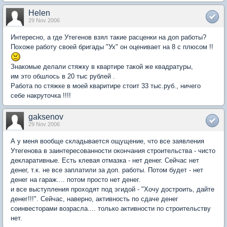
Helen
29 Nov 2006
Интересно, а где Утегенов взял такие расценки на доп работы?
Похоже работу своей бригады "Ух" он оценивает на 8 с плюсом !!
Знакомые делали стяжку в квартире такой же квадратуры,
им это обшлось в 20 тыс рублей .
Работа по стяжке в моей кваритире стоит 33 тыс.руб., ничего
себе накруточка !!!!
gaksenov
29 Nov 2006
А у меня вообще складывается ощущение, что все заявления
Утегенова в заинтересованности окончания строительства - чисто
декларативные. Есть клевая отмазка - нет денег. Сейчас нет
денег, т.к. не все заплатили за доп. работы. Потом будет - нет
денег на гараж.... потом просто нет денег.
и все выступления проходят под эгидой - "Хочу достроить, дайте
денег!!!". Сейчас, наверно, активность по сдаче денег
соинвесторами возрасла.... только активности по строительству
нет.