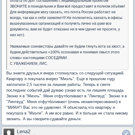
оплата по доп. соглашению с индивидуальным проектом
ЗВОНИТЕ в понедельник и Вам всё предоставят в полном объёме!
Для информации могу сказать, что почта России работает не
всегда, так как о себе заявляет!!! Не поленитесь заехать в офисы
вышеуказанных организаций и получить лично на руки все
документы, вам не будет отказано ни в чем (денег не просите, у
них нет).
Уважаемые соинвесторы давайте не будем тянуть кота за хвост, а
будем действительно «100% осознавая и понимая смысл этого
слова» настоящими СОСЕДЯМИ.
С УВАЖЕНИЕМ, ЛИС.
Вы знаете,друзья,я вчера столкнулась со следущей ситуацией.
Квартиру я покупала вчерез "Миэль". Еще в прошлом году
заплатили 2,5 тысячи за лишние работы. Теперь в свете
последних событий,дай думаю узнаю есть ли лишняя площадь.
Звоню я в "Миэль". Меня отфутболивают в "Линтвуд". Звоню я в
"Линтвуд". Меня отфутболивают (очень незаинтересованно) в
"МИАН"! Вас это не удивляет. Я объяснила,что квартиру я
покупала в "Миэле". А им все равно. И я больше не стала никому
звонить. А вы говорите-сдавайте деньги.
Lena2