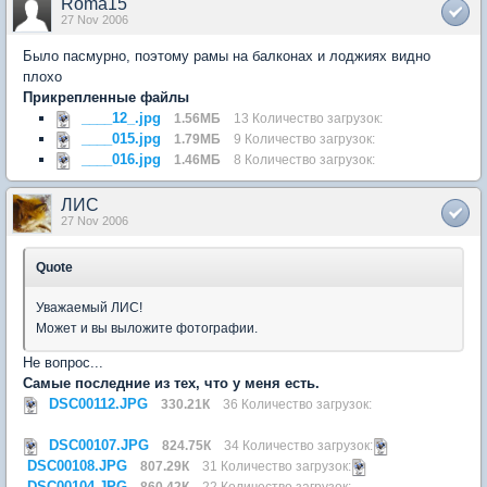
Roma15
27 Nov 2006
Было пасмурно, поэтому рамы на балконах и лоджиях видно
плохо
Прикрепленные файлы
____12_.jpg
1.56МБ
13 Количество загрузок:
____015.jpg
1.79МБ
9 Количество загрузок:
____016.jpg
1.46МБ
8 Количество загрузок:
ЛИС
27 Nov 2006
Quote
Уважаемый ЛИС!
Может и вы выложите фотографии.
Не вопрос...
Самые последние из тех, что у меня есть.
DSC00112.JPG
330.21К
36 Количество загрузок:
DSC00107.JPG
824.75К
34 Количество загрузок:
DSC00108.JPG
807.29К
31 Количество загрузок:
DSC00104.JPG
860.42К
22 Количество загрузок: