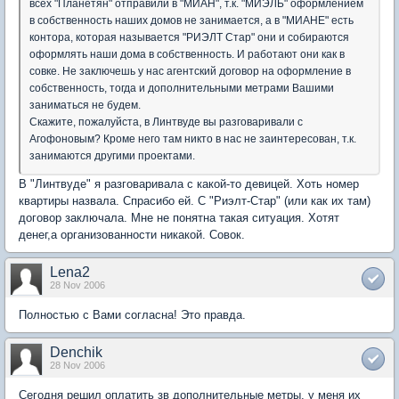
всех "Планетян" отправили в "МИАН", т.к. "МИЭЛЬ" оформлением
в собственность наших домов не занимается, а в "МИАНЕ" есть
контора, которая называется "РИЭЛТ Стар" они и собираются
оформлять наши дома в собственность. И работают они как в
совке. Не заключешь у нас агентский договор на оформление в
собственность, тогда и дополнительными метрами Вашими
заниматься не будем.
Скажите, пожалуйста, в Линтвуде вы разговаривали с
Агофоновым? Кроме него там никто в нас не заинтересован, т.к.
занимаются другими проектами.
В "Линтвуде" я разговаривала с какой-то девицей. Хоть номер
квартиры назвала. Спрасибо ей. С "Риэлт-Стар" (или как их там)
договор заключала. Мне не понятна такая ситуация. Хотят
денег,а организованности никакой. Совок.
Lena2
28 Nov 2006
Полностью с Вами согласна! Это правда.
Denchik
28 Nov 2006
Сегодня решил оплатить зв дополнительные метры, у меня их