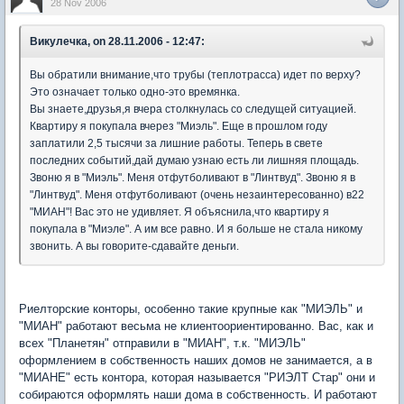
28 Nov 2006
Викулечка, on 28.11.2006 - 12:47:
Вы обратили внимание,что трубы (теплотрасса) идет по верху?
Это означает только одно-это времянка.
Вы знаете,друзья,я вчера столкнулась со следущей ситуацией.
Квартиру я покупала вчерез "Миэль". Еще в прошлом году
заплатили 2,5 тысячи за лишние работы. Теперь в свете
последних событий,дай думаю узнаю есть ли лишняя площадь.
Звоню я в "Миэль". Меня отфутболивают в "Линтвуд". Звоню я в
"Линтвуд". Меня отфутболивают (очень незаинтересованно) в22
"МИАН"! Вас это не удивляет. Я объяснила,что квартиру я
покупала в "Миэле". А им все равно. И я больше не стала никому
звонить. А вы говорите-сдавайте деньги.
Риелторские конторы, особенно такие крупные как "МИЭЛЬ" и
"МИАН" работают весьма не клиентоориентированно. Вас, как и
всех "Планетян" отправили в "МИАН", т.к. "МИЭЛЬ"
оформлением в собственность наших домов не занимается, а в
"МИАНЕ" есть контора, которая называется "РИЭЛТ Стар" они и
собираются оформлять наши дома в собственность. И работают