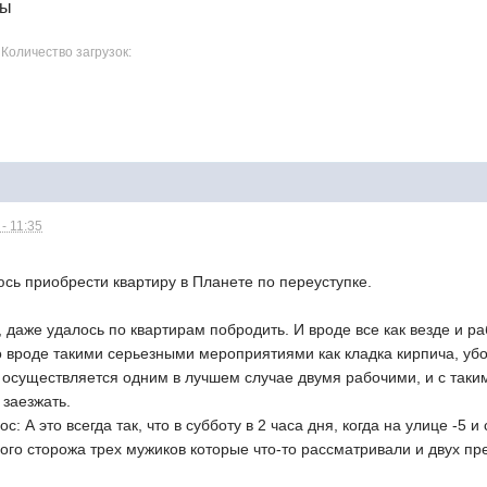
лы
 Количество загрузок:
- 11:35
сь приобрести квартиру в Планете по переуступке.
 даже удалось по квартирам побродить. И вроде все как везде и раб
то вроде такими серьезными мероприятиями как кладка кирпича, уб
 осуществляется одним в лучшем случае двумя рабочими, и с таким 
 заезжать.
ос: А это всегда так, что в субботу в 2 часа дня, когда на улице -5
ого сторожа трех мужиков которые что-то рассматривали и двух пр