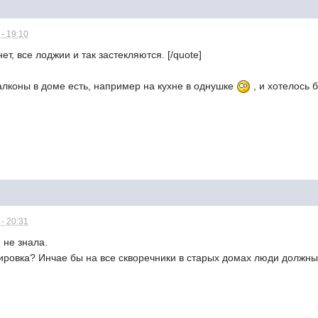
- 19:10
ет, все лоджии и так застекляются. [/quote]
лконы в доме есть, например на кухне в однушке
, и хотелось 
- 20:31
 не знала.
ировка? Инчае бы на все скворечники в старых домах люди должны