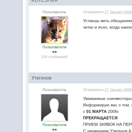
KOTESHKA
Пользователь
Отправлено
27 January 2006 
Устаешь жить обещаниям
четко и ясно, когда нак
Пользователи
244 сообщений
Утегенов
Пользователь
Отправлено
27 January 2006 
Уважаемые соинвесторы
Информирую вас о том, 
с
01 МАРТА
2006г.
ПРЕКРАЩАЕТСЯ
ПРИЕМ ЗАЯВОК НА ПЕ
Пользователи
С уважением Утегенов А