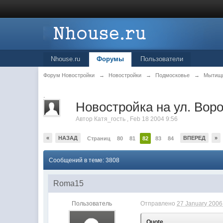
Nhouse.ru
Форумы
Пользователи
Форум Новостройки
→
Новостройки
→
Подмосковье
→
Мытищ
.
Новостройка на ул. Вор
Автор
Катя_гость
,
Feb 18 2004 9:56
«
НАЗАД
ВПЕРЕД
»
Страниц
80
81
82
83
84
Сообщений в теме: 3808
Roma15
Пользователь
Отправлено
27 January 2006 
Quote