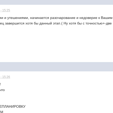
- 15:25
и и утешениями, начинается разочарование и недоверие к Вашим 
онец завершится хотя бы данный этап.( Ну хотя бы с точностью+-две
- 15:26
!
что
РЕПЛАНИРОВКУ
.М.