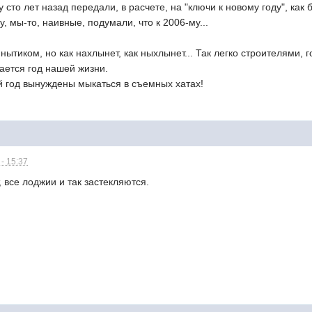
сто лет назад передали, в расчете, на "ключи к новому году", как
у, мы-то, наивные, подумали, что к 2006-му...
нытиком, но как нахлынет, как ныхлынет... Так легко строителями
ается год нашей жизни.
 год вынуждены мыкаться в съемных хатах!
- 15:37
, все лоджии и так застекляются.