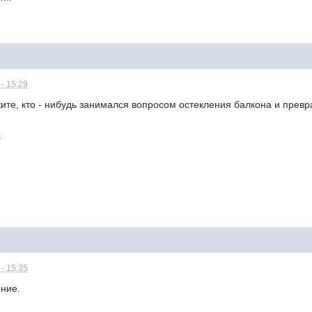
- 15:29
ите, кто - нибудь занимался вопросом остекления балкона и прев
.
- 15:35
ние.