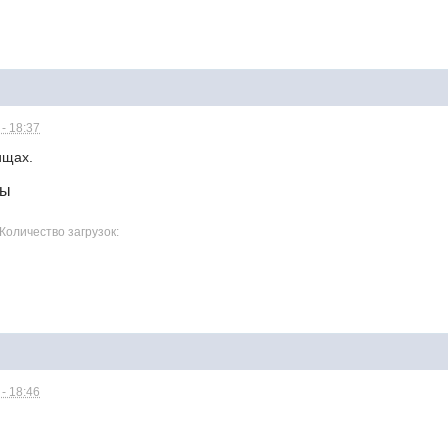
- 18:37
ищах.
лы
 Количество загрузок:
- 18:46