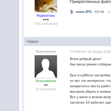
Прикрепленные фай
www.JPG
557.8К
26
Модераторы
1501 сообщений
Черон
Пользователь
Отправлено
30 January 2006 
Всем добрый день!
Как писал ранее собираю
Был в субботу настройке,
но вот что интересно, ч
Пользователи
конкретного места работ
44 сообщений
мусором убрать и можно
Вот у меня и возник вопр
насчитал 10 рабочих одн