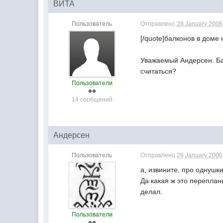
ВИТА
Пользователь
Отправлено
28 January 2006 
[/quote]балконов в доме н
Уважаемый Андерсен. Ба
считаться?
Пользователи
14 сообщений
Андерсен
Пользователь
Отправлено
28 January 2006 
а, извините, про однушки
Да какая ж это переплан
делал.
Пользователи