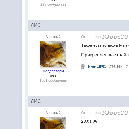
225 сообщений
ЛИС
Местный
Отправлено
29 January 2006 
Такое есть только в Мыт
Прикрепленные фай
kran.JPG
276.46К
7
Модераторы
1501 сообщений
ЛИС
Местный
Отправлено
29 January 2006 
28.01.06