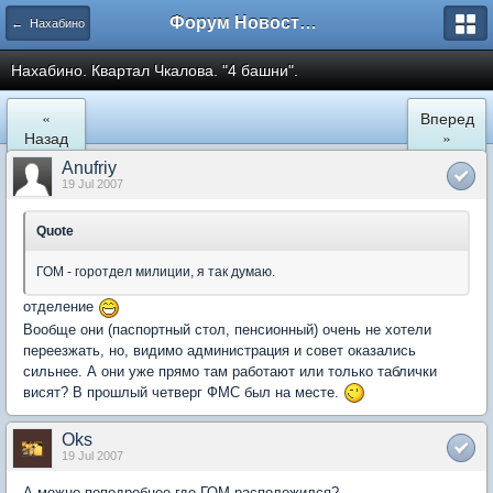
Форум Новостройки
← Нахабино
Нахабино. Квартал Чкалова. "4 башни".
«
Вперед
Назад
»
Anufriy
19 Jul 2007
Quote
ГОМ - горотдел милиции, я так думаю.
отделение
Вообще они (паспортный стол, пенсионный) очень не хотели
переезжать, но, видимо администрация и совет оказались
сильнее. А они уже прямо там работают или только таблички
висят? В прошлый четверг ФМС был на месте.
Oks
19 Jul 2007
А можно поподробнее где ГОМ расположился?