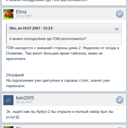
Elina
19 Jul 2007
Oks, on 19.07.2007 - 15:23:
А можно поподробнее где ГОМ расположился?
ГОМ находится с внешней стороны дома 2. Недалеко от входа в
Олимпию. Там висит большая яркая табличка, мимо не
проскочите.
2Ануфрий
На подоконнике уже цветуёчки в горшках стоят, значит уже
переехали.
ban2005
19 Jul 2007
Эх, ещеб нам бы Арбуз-2 бы открыли и полный набор был бы
услуг)))