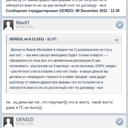
обязуется внести их на расчетный счет по договору --все
Сообщение отредактировал GENDZI: 08 December 2011 - 11:38
Max87
08 Dec 2011
GENDZI, on 8.12.2011 - 11:37:
-Звонил в Земли Московии в общем так 1) разрешения на стр.у
них нет, -- как мне сказал менеджер будет только в марте ----
оформляется пока все это временным договором 2) как
оплачивать –рассрочка на 3 месяца—если вносишь 100% скидка -
--расчетного счета в банке у них нет пока-- и ваши деньги вы
должны в «чемодане» принести в офис продаж –вам дадут
расписку от имени директора фирмы что он получил их и
обязуется внести их на расчетный счет по договору --все
пи...ец деньгам тех, кто покупает))) это ж жесть, такой жести
даже в ГС не было)))
GENDZI
08 Dec 2011