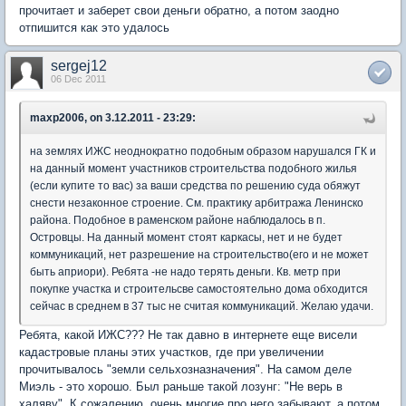
прочитает и заберет свои деньги обратно, а потом заодно
отпишится как это удалось
sergej12
06 Dec 2011
maxp2006, on 3.12.2011 - 23:29:
на землях ИЖС неоднократно подобным образом нарушался ГК и
на данный момент участников строительства подобного жилья
(если купите то вас) за ваши средства по решению суда обяжут
снести незаконное строение. См. практику арбитража Ленинско
района. Подобное в раменском районе наблюдалось в п.
Островцы. На данный момент стоят каркасы, нет и не будет
коммуникаций, нет разрешение на строительство(его и не может
быть априори). Ребята -не надо терять деньги. Кв. метр при
покупке участка и строительсве самостоятельно дома обходится
сейчас в среднем в 37 тыс не считая коммуникаций. Желаю удачи.
Ребята, какой ИЖС??? Не так давно в интернете еще висели
кадастровые планы этих участков, где при увеличении
прочитывалось "земли сельхозназначения". На самом деле
Миэль - это хорошо. Был раньше такой лозунг: "Не верь в
халяву". К сожалению, очень многие про него забывают, а потом