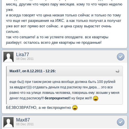
месяц. другим что через пару месяцев. кому то что через неделю
уже.
и всегда говорят что цена низкая только сейчас и только по тому
что еще нет разрешения на ИЖС. а как только получат.а получат
уже вот вот прямо вот сейчас. и цена сразу вырастет очень
сильно.
так что сепшите! а то не успеете опоздаете. все квартиры
разберут. осталось всего две квартиры не проданные!
Lira77
08 Dec 2011
Max87, on 8.12.2011 - 12:26:
еще бы)) при таком риске цена вообще должна быть 100 рублей
за квадрат)))) отдавать деньги под расписку ген.дира.... это все
равно что на улице ловишь человека, говоришь ему: возьми у меня
денег под расписку!!!
безпроцентно!!
ну бери же!!!
БЕЗВОЗВРАТНО, а не беспроцентно
Max87
08 Dec 2011