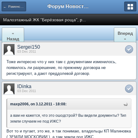
Форум Новостройки
← Раменское
Малоэтажный ЖК "Берёзoвая роща", р...
«
Вперед
Назад
»
Sergei150
03 Dec 2011
Тоже интересно что у них там с документами изменилось,
появилось ли разрешение, по прежнему договора не
регистрируют, а дают преддолевой договор.
lDinka
03 Dec 2011
maxp2006, on 3.12.2011 - 18:08:
а вам не кажется, что это ошодстрой? Вы видели документы? Тип
земли случаем не под ИЖС?
Вот то и пугает, это же, я так понимаю, владельцы КП Малиновка
( ЗЕМЛИ МОСКОВИИ ), а там земли под ИЖС.