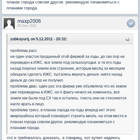
планах города совсем другое. рекомендую ознакомиться с
планами города.
maxp2006
05 Dec 2011
zubkoyurij, on 5.12.2011 - 20:32:
проблема расс.
ни один участок проданный этой фирмой за годы. до сих пор не
переведен в ИЖС. все земли под сельхозугодья. и те кто годы
назад покупал землю или строение, которым месяц за месяцем
обещали сделать ИЖС. пытались вернуть деньги. никто назад
деньги до сих пор не получил.
проблема двас. один раз эта фирма уже объявляла что их земли
уже переведены в ИЖС. но п факту ничего не изменилсь. все
земли как были под СХ так и остались. тоесть они не стесняются
нагло врать в лицо.
проблема трисс. в планах города на годы вперед нет этого
микрорайона который планирует строить миэль. на этом месте в
планах города совсем другое. рекомендую ознакомиться с
планами города.
что и требовалось доказать, а товарищ, кот купил надеюсь