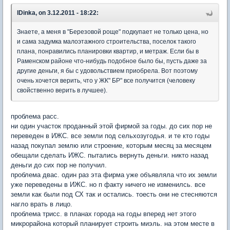
lDinka, on 3.12.2011 - 18:22:
Знаете, а меня в "Березовой роще" подкупает не только цена, но
и сама задумка малоэтажного строительства, поселок такого
плана, понравились планировки квартир, и метраж. Если бы в
Раменском районе что-нибудь подобное было бы, пусть даже за
другие деньги, я бы с удовольствием приобрела. Вот поэтому
очень хочется верить, что у ЖК" БР" все получится (человеку
свойственно верить в лучшее).
проблема расс.
ни один участок проданный этой фирмой за годы. до сих пор не
переведен в ИЖС. все земли под сельхозугодья. и те кто годы
назад покупал землю или строение, которым месяц за месяцем
обещали сделать ИЖС. пытались вернуть деньги. никто назад
деньги до сих пор не получил.
проблема двас. один раз эта фирма уже объявляла что их земли
уже переведены в ИЖС. но п факту ничего не изменилсь. все
земли как были под СХ так и остались. тоесть они не стесняются
нагло врать в лицо.
проблема трисс. в планах города на годы вперед нет этого
микрорайона который планирует строить миэль. на этом месте в