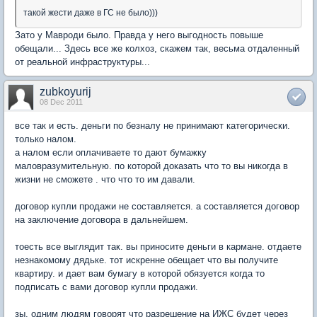
такой жести даже в ГС не было)))
Зато у Мавроди было. Правда у него выгодность повыше
обещали... Здесь все же колхоз, скажем так, весьма отдаленный
от реальной инфраструктуры...
zubkoyurij
08 Dec 2011
все так и есть. деньги по безналу не принимают категорически.
только налом.
а налом если оплачиваете то дают бумажку
маловразумительную. по которой доказать что то вы никогда в
жизни не сможете . что что то им давали.
договор купли продажи не составляется. а составляется договор
на заключение договора в дальнейшем.
тоесть все выглядит так. вы приносите деньги в кармане. отдаете
незнакомому дядьке. тот искренне обещает что вы получите
квартиру. и дает вам бумагу в которой обязуется когда то
подписать с вами договор купли продажи.
зы. одним людям говорят что разрешение на ИЖС будет через