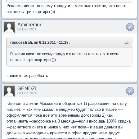
Реклама висит по всему городу и в местных газетах, что всего
осталось три квартиры.)))
AmirTemur
06 Dec 2011
rosgosstrah, on 6.12.2011 - 11:28:
Реклама висит по всему городу и в местных газетах, что всего
осталось три квартиры.)))
спешите их разобрать.
GENDZI
08 Dec 2011
-Звонил в Земли Московии в общем так 1) разрешения на стр.у
них нет, -- как мне сказал менеджер будет только в марте ----
оформляется пока все это временным договором 2) как
оплачивать –рассрочка на 3 месяца—если вносишь 100% скидка
---расчетного счета в банке у них нет пока-- и ваши деньги вы
должны в «чемодане» принести в офис продаж –вам дадут
расписку от имени директора фирмы что он получил их и