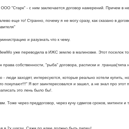
- ООО "Старк" - с ним заключается договор намерений. Причем в н
лево еще то! Странно, почему я не могу сразу, как сказано в догов
авителя"
дминистрацию и разузнать что к чему.
ЗемМо уже переводила в ИЖС землю в малиновке. Этот поселок тож
ан права собственности, "рыба" договора, расписки и .транша(типа 
 - люди заходят, интересуются, которые реально хотели купить, но 
то покупают!!!" Я вот заинтересовался и зашел, а не знал про этот п
написать это лень было бы!.
м. Тоже через преддоговор, через кучу сдвигов сроков, митинги и т
я в 2х шагах. Сажи по идее должно быть пипец!