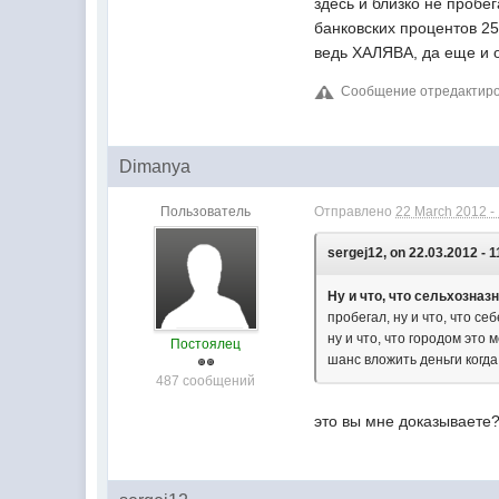
здесь и близко не пробе
банковских процентов 25
ведь ХАЛЯВА, да еще и о
Сообщение отредактирова
Dimanya
Пользователь
Отправлено
22 March 2012 -
sergej12, on 22.03.2012 - 1
Ну и что, что сельхозназ
пробегал, ну и что, что 
ну и что, что городом это
Постоялец
шанс вложить деньги когд
487 сообщений
это вы мне доказываете