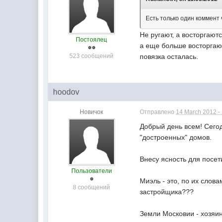
Есть только один коммент 
Не ругают, а восторгают
Постоялец
а еще больше восторгаю
523 сообщений
повязка осталась.
hoodov
Новичок
Отправлено
14 March 2012 -
Добрый день всем! Сегод
"достроенных" домов.
Внесу ясность для посет
Пользователи
Миэль - это, по их слов
8 сообщений
застройщика???
Земли Московии - хозяи