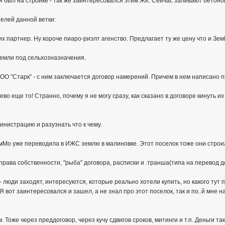
я был на стройке - так же заинтересовался этим ЖК. Сейчас заливают бетоно
телей данной ветки:
, их партнер. Ну короче пиаро-риэлт агенство. Предлагает ту же цену что и 
земли под сельхозназначения.
ООО "Старк" - с ним заключается договор намерений. Причем в нем написано п
во еще то! Странно, почему я не могу сразу, как сказано в договоре кинуть их
министрацию и разузнать что к чему.
мМо уже переводила в ИЖС землю в малиновке. Этот поселок тоже они строили
 права собственности, "рыба" договора, расписки и .транша(типа на перевод д
 люди заходят, интересуются, которые реально хотели купить, но какого тут 
 Я вот заинтересовался и зашел, а не знал про этот поселок, так и по..й мне 
 Тоже через преддоговор, через кучу сдвигов сроков, митинги и т.п. Деньги та