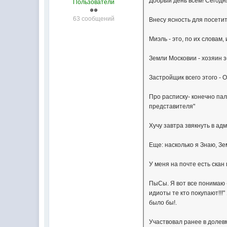
Добрый день всем! Сегодн
Пользователи
63 сообщений
Внесу ясность для посети
Миэль - это, по их словам
Земли Московии - хозяин 
Застройщик всего этого - 
Про расписку- конечно пале
представителя"
Хучу завтра звякнуть в ад
Еще: насколько я Знаю, Зе
У меня на почте есть скан
ПыСы. Я вот все понимаю -
идиоты те кто покупают!!!"
было бы!.
Участвовал ранее в долевм.