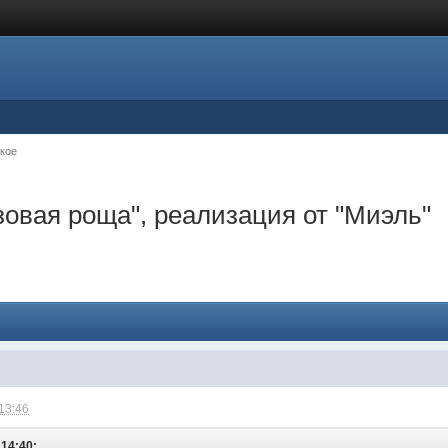
кое
oвая роща", реализация от "Миэль"
 13:46
 14:40: