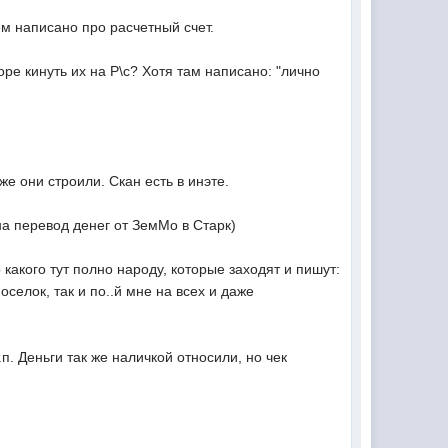
ем написано про расчетный счет.
оре кинуть их на Р\с? Хотя там написано: "лично
е они строили. Скан есть в инэте.
на перевод денег от ЗемМо в Старк)
какого тут полно народу, которые заходят и пишут:
оселок, так и по..й мне на всех и даже
.п. Деньги так же наличкой относили, но чек