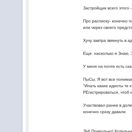
Застройщик всего этого 
Про расписку- конечно па
или через своего предст
Хучу завтра звякнуть в а
Еще: насколько я Знаю, 
У меня на почте есть ск
ПыСы. Я вот все понимаю
"Ипать какие идиоты те к
РЕгистрироваться, чтоб 
Участвовал ранее в долев
конечно сразу давали.
ЗЫ! Прикольно! Котельна