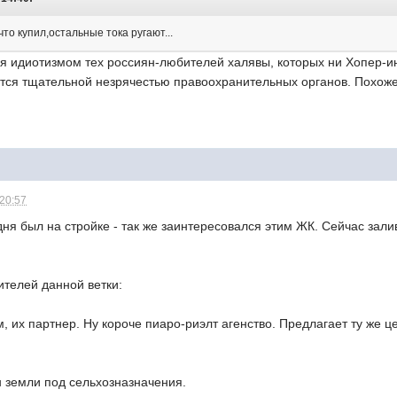
что купил,остальные тока ругают...
ся идиотизмом тех россиян-любителей халявы, которых ни Хопер-и
тся тщательной незрячестью правоохранительных органов. Похоже
 20:57
ня был на стройке - так же заинтересовался этим ЖК. Сейчас зал
ителей данной ветки:
ам, их партнер. Ну короче пиаро-риэлт агенство. Предлагает ту же
н земли под сельхозназначения.