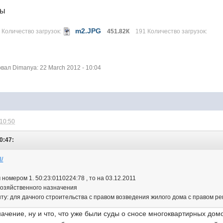
лы
m2.JPG
 Количество загрузок:
451.82К
191 Количество загрузок:
ал Dimanya: 22 March 2012 - 10:04
 10:50
0:47:
l/
 номером 1. 50:23:0110224:78 , то на 03.12.2011
хозяйственного назначения
ту: для дачного строительства с правом возведения жилого дома с правом р
значение, ну и что, что уже были суды о сносе многоквартирных до