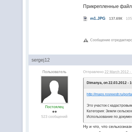
Прикрепленные фай
m1.JPG
137.69К
105
Сообщение отредактиров
sergej12
Пользователь
Отправлено
22 March 2012 -
Dimanya, on 22.03.2012 - 1
http://maps.rosreestr.ru/porta
Это участок с кадастровым
Постоялец
Категория: Земли сельско
523 сообщений
Использование по докумен
Ну и что, что сельхозна