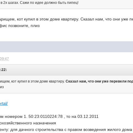
 в 2х шагах. Сажи по идее должно быть пипец!
арищем, кот купил в этом доме квартиру. Сказал нам, что они уже 
офис позвоните, плиз
 09:47
9:22:
ищем, кот купил в этом доме квартиру.
Сказал нам, что они уже перевели п
лиз
rtal/
ым номером 1. 50:23:0110224:78 , то на 03.12.2011
кохозяйственного назначения
енту: для дачного строительства с правом возведения жилого дома