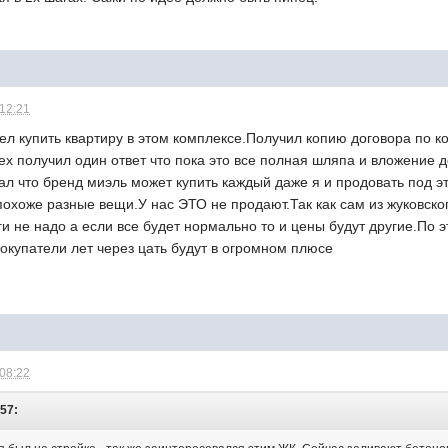
 12:21
ел купить квартиру в этом комплексе.Получил копию договора по ко
х получил один ответ что пока это все полная шляпа и вложение 
зал что бренд миэль может купить каждый даже я и продовать под 
охоже разные вещи.У нас ЭТО не продают.Так как сам из жуковског
ги не надо а если все будет нормально то и цены будут другие.По э
покупатели лет через цать будут в огромном плюсе
 08:22
:57: