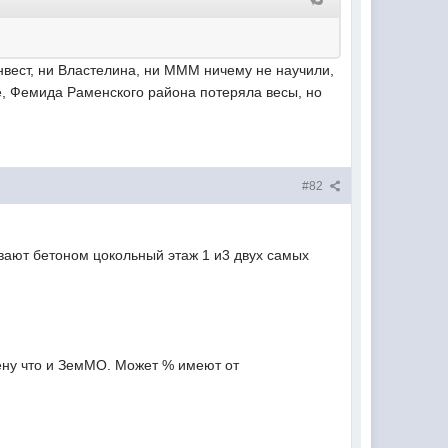
нвест, ни Властелина, ни МММ ничему не научили,
, Фемида Раменского района потеряла весы, но
#82
ивают бетоном цокольный этаж 1 и3 двух самых
 цену что и ЗемМО. Может % имеют от