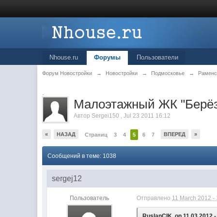
Nhouse.ru
Форумы
Пользователи
Форум Новостройки
→
Новостройки
→
Подмосковье
→
Раменс
.
Малоэтажный ЖК "Берёз
Автор
Sergei150
,
Jul 23 2011 16:12
«
НАЗАД
ВПЕРЕД
»
Страниц
3
4
5
6
7
Сообщений в теме: 1038
sergej12
Пользователь
Отправлено
11 March 2012 -
RuslanCIK, on 11.03.2012 -