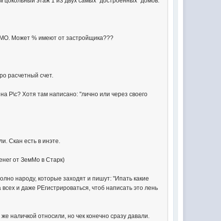
м цокольный этаж 1 и3 двух самых "достроенных" домов.
ЗемМО. Может % имеют от застройщика???
ро расчетный счет.
 на Р\с? Хотя там написано: "лично или через своего
. Скан есть в инэте.
енег от ЗемМо в Старк)
полно народу, которые заходят и пишут: "Ипать какие
на всех и даже РЕгистрироваться, чтоб написать это лень
к же наличкой относили, но чек конечно сразу давали.