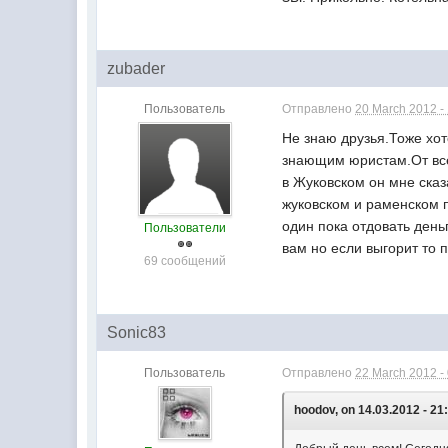
zubader
Пользователь
Отправлено
20 March 2012 -
Не знаю друзья.Тоже хот
знающим юристам.От все
в Жуковском он мне ска
жуковском и раменском п
один пока отдовать день
Пользователи
вам но если выгорит то 
69 сообщений
Sonic83
Пользователь
Отправлено
22 March 2012 -
hoodov, on 14.03.2012 - 21