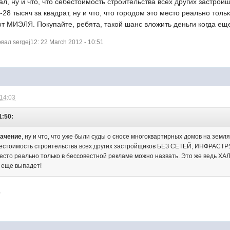
гал, ну и что, что себестоимость строительства всех других зас
-28 тысяч за квадрат, ну и что, что городом это место реально тол
т МИЭЛЯ. Покупайте, ребята, такой шанс вложить деньги когда ещ
л sergej12: 22 March 2012 - 10:51
 14:03
1:50:
начение
, ну и что, что уже были суды о сносе многоквартирных домов на земл
себестоимость строительства всех других застройщиков БЕЗ СЕТЕЙ, ИНФРАСТР
 место реально только в бессовестной рекламе можно назвать. Это же ведь Х
а еще выпадет!
?