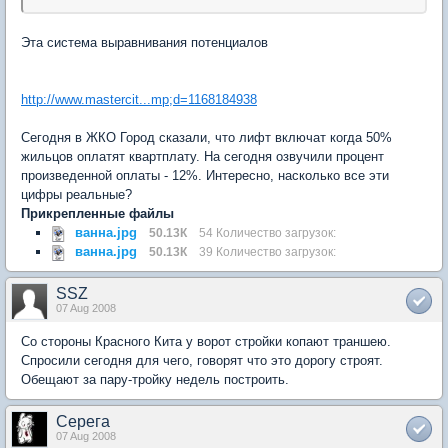
Эта система выравнивания потенциалов
http://www.mastercit...mp;d=1168184938
Сегодня в ЖКО Город сказали, что лифт включат когда 50%
жильцов оплатят квартплату. На сегодня озвучили процент
произведенной оплаты - 12%. Интересно, насколько все эти
цифры реальные?
Прикрепленные файлы
ванна.jpg
50.13К
54 Количество загрузок:
ванна.jpg
50.13К
39 Количество загрузок:
SSZ
07 Aug 2008
Со стороны Красного Кита у ворот стройки копают траншею.
Спросили сегодня для чего, говорят что это дорогу строят.
Обещают за пару-тройку недель построить.
Серега
07 Aug 2008