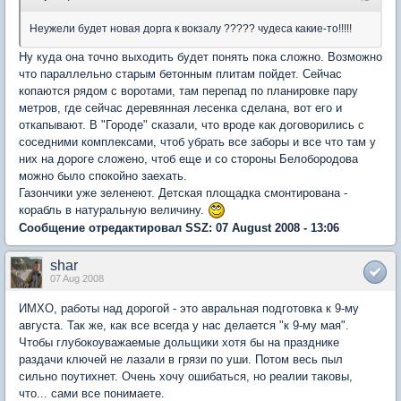
Неужели будет новая дорга к вокзалу ????? чудеса какие-то!!!!!
Ну куда она точно выходить будет понять пока сложно. Возможно
что параллельно старым бетонным плитам пойдет. Сейчас
копаются рядом с воротами, там перепад по планировке пару
метров, где сейчас деревянная лесенка сделана, вот его и
откапывают. В "Городе" сказали, что вроде как договорились с
соседними комплексами, чтоб убрать все заборы и все что там у
них на дороге сложено, чтоб еще и со стороны Белобородова
можно было спокойно заехать.
Газончики уже зеленеют. Детская площадка смонтирована -
корабль в натуральную величину.
Сообщение отредактировал SSZ: 07 August 2008 - 13:06
shar
07 Aug 2008
ИМХО, работы над дорогой - это авральная подготовка к 9-му
августа. Так же, как все всегда у нас делается "к 9-му мая".
Чтобы глубокоуважаемые дольщики хотя бы на празднике
раздачи ключей не лазали в грязи по уши. Потом весь пыл
сильно поутихнет. Очень хочу ошибаться, но реалии таковы,
что... сами все понимаете.