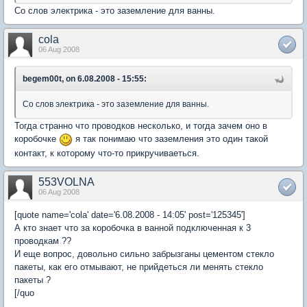
Со слов электрика - это заземление для ванны.
cola
06 Aug 2008
begem00t, on 6.08.2008 - 15:55:
Со слов электрика - это заземление для ванны.
Тогда странно что проводков несколько, и тогда зачем оно в
коробочке
я так понимаю что заземления это один такой
контакт, к которому что-то прикручиваеться.
553VOLNA
06 Aug 2008
[quote name='cola' date='6.08.2008 - 14:05' post='125345']
А кто знает что за коробочка в ванной подключенная к 3
проводкам ??
И еще вопрос, довольно сильно забрызганы цементом стекло
пакеты, как его отмывают, не прийдеться ли менять стекло
пакеты ?
[/quo