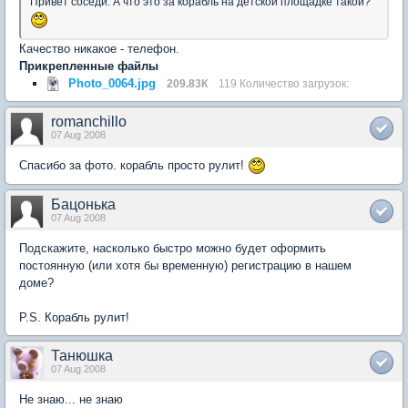
Привет соседи. А что это за корабль на детской площадке такой?
Качество никакое - телефон.
Прикрепленные файлы
Photo_0064.jpg
209.83К
119 Количество загрузок:
romanchillo
07 Aug 2008
Спасибо за фото. корабль просто рулит!
Бацонька
07 Aug 2008
Подскажите, насколько быстро можно будет оформить
постоянную (или хотя бы временную) регистрацию в нашем
доме?
P.S. Корабль рулит!
Танюшка
07 Aug 2008
Не знаю... не знаю