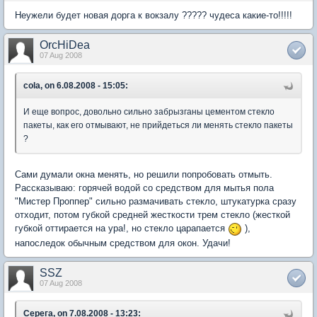
Неужели будет новая дорга к вокзалу ????? чудеса какие-то!!!!!
OrcHiDea
07 Aug 2008
cola, on 6.08.2008 - 15:05:
И еще вопрос, довольно сильно забрызганы цементом стекло
пакеты, как его отмывают, не прийдеться ли менять стекло пакеты
?
Сами думали окна менять, но решили попробовать отмыть.
Рассказываю: горячей водой со средством для мытья пола
"Мистер Проппер" сильно размачивать стекло, штукатурка сразу
отходит, потом губкой средней жесткости трем стекло (жесткой
губкой оттирается на ура!, но стекло царапается
),
напоследок обычным средством для окон. Удачи!
SSZ
07 Aug 2008
Серега, on 7.08.2008 - 13:23: