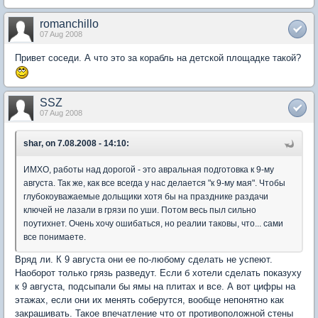
romanchillo
07 Aug 2008
Привет соседи. А что это за корабль на детской площадке такой?
SSZ
07 Aug 2008
shar, on 7.08.2008 - 14:10:
ИМХО, работы над дорогой - это авральная подготовка к 9-му
августа. Так же, как все всегда у нас делается "к 9-му мая". Чтобы
глубокоуважаемые дольщики хотя бы на празднике раздачи
ключей не лазали в грязи по уши. Потом весь пыл сильно
поутихнет. Очень хочу ошибаться, но реалии таковы, что... сами
все понимаете.
Вряд ли. К 9 августа они ее по-любому сделать не успеют.
Наоборот только грязь разведут. Если б хотели сделать показуху
к 9 августа, подсыпали бы ямы на плитах и все. А вот цифры на
этажах, если они их менять соберутся, вообще непонятно как
закрашивать. Такое впечатление что от противоположной стены