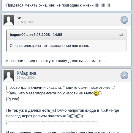
Придется менять окна, они не пригодны к жизни!!!!!!!!!!!!!!
sis
06 Aug 2008
begem00t, on 6.08.2008 - 14:55:
Со слов электрика - это заземление для ванны.
и розетки по идее на эту же шину должны заземляться
КМарина
06 Aug 2008
[просто дали ключи и сказали: "подите сами, посмотрите..."
Жаль, что металлоремонта поблизости не было
))
[/quote]
Не так уж и далеко есть))).Прямо напротив входа в Кр.Кит-где
переезд через рельсы-палаточка )))))))))))))
]======================================
И еще вопрос, довольно сильно забрызганы цементом стекло