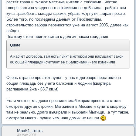
растет трава и гуляют местные жители с собоками...честно
говоря картина увиденного оптимизма не добавила - работы там
куча...разобрать склады-гаражи, убрать ж/д пути....мрак просто.
Более того, по последним данным от Перспективы,
строительство забора переносится уже на август 2005, далее как
пойдет.
Поэтому стоит приготовится к долгим часам ожидания.
Quote
А насчет договора, там есть пункт в котором они нарушают закон
об общей площади (считают ее с балконами) - его изменили
Очень странно про этот пункт - у нас в договоре проставлена
общая площадь без учета балконов и лоджий (квартира
распашенка 2-ка - 65,7 кв.м)
Если честно, мы даже проявили слабохарактерность и стали
смотреть другие стройки. Мы живем в Москве и купить квартиру
там не реально, долго выбирали и выбрали Мытищи...а тут такое,
смотрели много - лучше чем наш домик не нашли
Max51_гость
30 May 2005