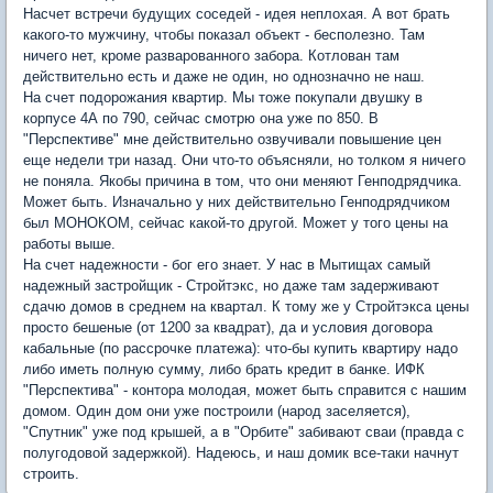
Насчет встречи будущих соседей - идея неплохая. А вот брать
какого-то мужчину, чтобы показал объект - бесполезно. Там
ничего нет, кроме разварованного забора. Котлован там
действительно есть и даже не один, но однозначно не наш.
На счет подорожания квартир. Мы тоже покупали двушку в
корпусе 4А по 790, сейчас смотрю она уже по 850. В
"Перспективе" мне действительно озвучивали повышение цен
еще недели три назад. Они что-то объясняли, но толком я ничего
не поняла. Якобы причина в том, что они меняют Генподрядчика.
Может быть. Изначально у них действительно Генподрядчиком
был МОНОКОМ, сейчас какой-то другой. Может у того цены на
работы выше.
На счет надежности - бог его знает. У нас в Мытищах самый
надежный застройщик - Стройтэкс, но даже там задерживают
сдачю домов в среднем на квартал. К тому же у Стройтэкса цены
просто бешеные (от 1200 за квадрат), да и условия договора
кабальные (по рассрочке платежа): что-бы купить квартиру надо
либо иметь полную сумму, либо брать кредит в банке. ИФК
"Перспектива" - контора молодая, может быть справится с нашим
домом. Один дом они уже построили (народ заселяется),
"Спутник" уже под крышей, а в "Орбите" забивают сваи (правда с
полугодовой задержкой). Надеюсь, и наш домик все-таки начнут
строить.