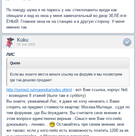
По поводу шума я не парюсь у нас стеклопакеты вроде как
обещали и вид из окна у меня замечательный во двор ЗЕЛЁ-ё-ё-
ЁНЫЙ. Главное окна не на станцию а в другую сторону. У меня
именно так.
Kuku
01 Jun 2005
ЛИС
Quote
Если вы знаете места киньте ссылку на форуме и мы посмотрим
где так дешево продают
http://pstrest.ru/magnolia/index.phtml
- вот Вам ссылка, корпус №6
- возведено 8 этажей (были там в субботу)
Вы знаете, уважаемый Лис, я даже не хочу начинать с Вами
спорить на предмет стоимости квартир: Москва-Мытищи...судя по
тем форумам, где Вы блуждаете, Вы считаете свое мнение в
этом вопросе единственно верным...Смысл мне Вам что-либо
доказывать - лениво...
Оставайтесь при своем мнении, мое
же таково: если у кого-либо есть возможность платить 1200 за кв.