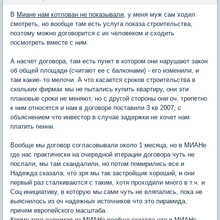
В
Миане нам котлован не показывали
, у меня муж сам ходил
смотреть, но вообще там есть услуга показа строительства,
поэтому можно договорится с их человеком и сходить
посмотреть вместе с ним.
А насчет договора, там есть пункт в котором они нарушают закон
об общей площади (считают ее с балконами) - его изменили, и
там какие- то мелочи. А что касается сроков строительства в
скольких фирмах мы не пытались купить квартиру, они эти
плановые сроки не меняют, но с другой стороны они оч. трепетно
к ним относятся и нам в договоре поставили 3 кв 2007, с
объяснением что инвестор в случае задержки не хочет нам
платить пенни.
Вообще мы договор согласовывали около 1 месяца, но в МИАНе
где нас практически на очередной итерации договора чуть не
послали, мы там скандалили, но потом помирились все и
Надежда сказала, что зря мы так застройщик хороший, и они
первый раз сталкиваются с таким, хотя проходили много в т.ч. и
Соц инициативу, в которую мы сами чуть не вляпались, пока не
выяснилось из оч надежных источников что это пирамида,
причем европейского масштаба.
Кроме того знакомая из МИАНа вообще сказала что в МИАНе