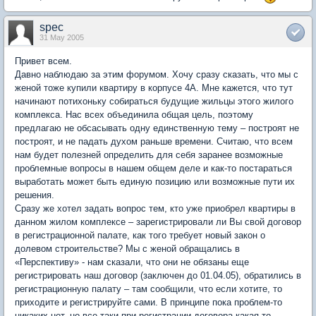
spec
31 May 2005
Привет всем.
Давно наблюдаю за этим форумом. Хочу сразу сказать, что мы с
женой тоже купили квартиру в корпусе 4А. Мне кажется, что тут
начинают потихоньку собираться будущие жильцы этого жилого
комплекса. Нас всех объединила общая цель, поэтому
предлагаю не обсасывать одну единственную тему – построят не
построят, и не падать духом раньше времени. Считаю, что всем
нам будет полезней определить для себя заранее возможные
проблемные вопросы в нашем общем деле и как-то постараться
выработать может быть единую позицию или возможные пути их
решения.
Сразу же хотел задать вопрос тем, кто уже приобрел квартиры в
данном жилом комплексе – зарегистрировали ли Вы свой договор
в регистрационной палате, как того требует новый закон о
долевом строительстве? Мы с женой обращались в
«Перспективу» - нам сказали, что они не обязаны еще
регистрировать наш договор (заключен до 01.04.05), обратились в
регистрационную палату – там сообщили, что если хотите, то
приходите и регистрируйте сами. В принципе пока проблем-то
никаких нет, но все-таки при регистрации договора какая-то