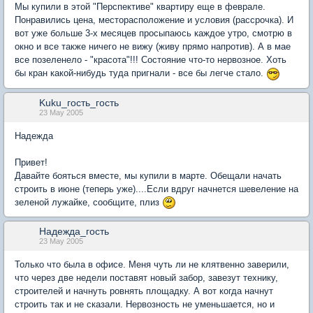
Мы купили в этой "Перспективе" квартиру еще в феврале.
Понравились цена, месторасположение и условия (рассрочка). И
вот уже больше 3-х месяцев просыпаюсь каждое утро, смотрю в
окно и все также ничего не вижу (живу прямо напротив). А в мае
все позеленело - "красота"!!! Состояние что-то нервозное. Хоть
бы кран какой-нибудь туда пригнали - все бы легче стало.
Kuku_гость_гость
23 May 2005
Надежда
Привет!
Давайте бояться вместе, мы купили в марте. Обещали начать
строить в июне (теперь уже)....Если вдруг начнется шевеление на
зеленой лужайке, сообщите, плиз
Надежда_гость
23 May 2005
Только что была в офисе. Меня чуть ли не клятвенно заверили,
что через две недели поставят новый забор, завезут технику,
строителей и начнуть ровнять площадку. А вот когда начнут
строить так и не сказали. Нервозность не уменьшается, но и