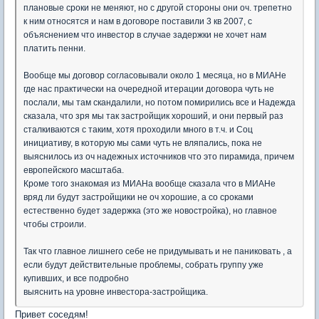
плановые сроки не меняют, но с другой стороны они оч. трепетно
к ним относятся и нам в договоре поставили 3 кв 2007, с
объяснением что инвестор в случае задержки не хочет нам
платить пенни.
Вообще мы договор согласовывали около 1 месяца, но в МИАНе
где нас практически на очередной итерации договора чуть не
послали, мы там скандалили, но потом помирились все и Надежда
сказала, что зря мы так застройщик хороший, и они первый раз
сталкиваются с таким, хотя проходили много в т.ч. и Соц
инициативу, в которую мы сами чуть не вляпались, пока не
выяснилось из оч надежных источников что это пирамида, причем
европейского масштаба.
Кроме того знакомая из МИАНа вообще сказала что в МИАНе
вряд ли будут застройщики не оч хорошие, а со сроками
естественно будет задержка (это же новостройка), но главное
чтобы строили.
Так что главное лишнего себе не придумывать и не паниковать , а
если будут действительные проблемы, собрать группу уже
купивших, и все подробно
выяснить на уровне инвестора-застройщика.
Привет соседям!