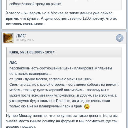
сейчас боковой тренд на рынке.
Хотелось бы верить но в Москве за такие деньги уже сейчас
врятли, что купить. А цены соответственно 1200 потому, что их
осталось очень мало.
ЛИС
31 May 2005
Kuku, on 31.05.2005 - 10:07:
ЛИС
перспективы есть соотношение: цена - планировка, у планеты
есть только планировка....
от 1200 - лучше москва, согласна с Max51 на 100%
Срок - это да, но с другой стороны - есть время собрать на ремонт,
мебель, технику, купить хороший автомобиль....поэтому мы с
мужем после всех метаний успокоились...в 2007-м, так в 2007-м, а
у вас шумно будет сильно, в Планете, да и вид не очень, если
только окна не на планируемый парк и Храм
Ну про Москву понятно, что не купить за такие деньги. Если вы
знаете места киньте ссылку на форуме и мы посмотрим где так
дешево продают.