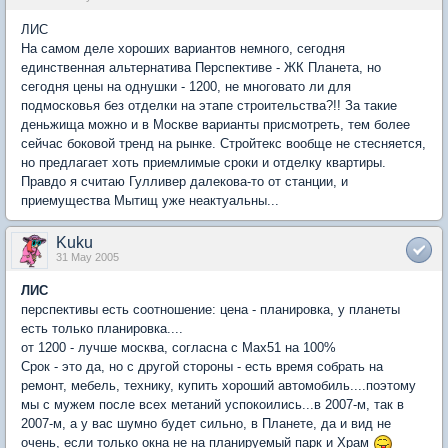
ЛИС
На самом деле хороших вариантов немного, сегодня
единственная альтернатива Перспективе - ЖК Планета, но
сегодня цены на однушки - 1200, не многовато ли для
подмосковья без отделки на этапе строительства?!! За такие
деньжища можно и в Москве варианты присмотреть, тем более
сейчас боковой тренд на рынке. Стройтекс вообще не стесняется,
но предлагает хоть приемлимые сроки и отделку квартиры.
Правдо я считаю Гулливер далекова-то от станции, и
приемущества Мытищ уже неактуальны...
Kuku
31 May 2005
ЛИС
перспективы есть соотношение: цена - планировка, у планеты
есть только планировка....
от 1200 - лучше москва, согласна с Max51 на 100%
Срок - это да, но с другой стороны - есть время собрать на
ремонт, мебель, технику, купить хороший автомобиль....поэтому
мы с мужем после всех метаний успокоились...в 2007-м, так в
2007-м, а у вас шумно будет сильно, в Планете, да и вид не
очень, если только окна не на планируемый парк и Храм