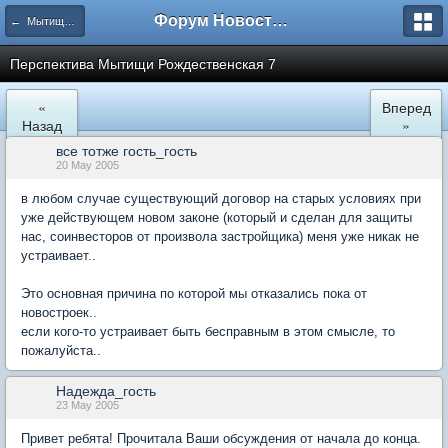
Форум Новостройки
← Мытищи, Рождественская 7
Перспектива Мытищи Рождественская 7
«
Вперед
Назад
»
все тотже гость_гость
20 May 2005
в любом случае существующий договор на старых условиях при
уже действующем новом законе (который и сделан для защиты
нас, соинвесторов от произвола застройщика) меня уже никак не
устраивает..
Это основная причина по которой мы отказались пока от
новостроек..
если кого-то устраивает быть бесправным в этом смысле, то
пожалуйста..
Надежда_гость
23 May 2005
Привет ребята! Прочитала Ваши обсуждения от начала до конца.