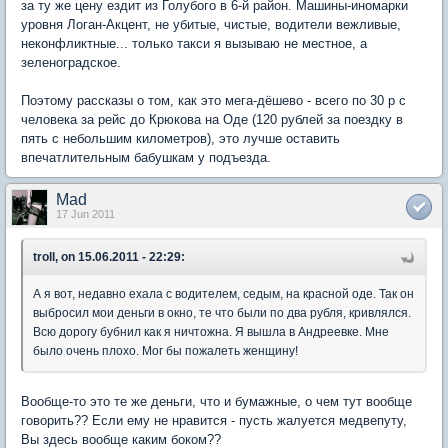
за ту же цену ездит из Голубого в 6-й район. Машины-иномарки
уровня Логан-Акцент, не убитые, чистые, водители вежливые,
неконфликтные... только такси я вызываю не местное, а
зеленоградское.
Поэтому рассказы о том, как это мега-дёшево - всего по 30 р с
человека за рейс до Крюкова на Оде (120 рублей за поездку в
пять с небольшим километров), это лучше оставить
впечатлительным бабушкам у подъезда.
Mad
17 Jun 2011
troll, on 15.06.2011 - 22:29:
А я вот, недавно ехала с водителем, седым, на красной оде. Так он
выбросил мои деньги в окно, те что были по два рубля, кривлялся.
Всю дорогу бубнил как я ничтожна. Я вышла в Андреевке. Мне
было очень плохо. Мог бы пожалеть женщину!
Вообще-то это те же деньги, что и бумажные, о чем тут вообще
говорить?? Если ему не нравится - пусть жалуется медвепуту,
Вы здесь вообще каким боком??