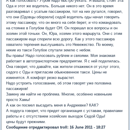
А как голосовать? Утром надо быстро уехать. Я вышла, стоит эта
Ода и этот же водитель. Больше никого нет. Он в это время
разговаривал с усатым пассажиром, тот на них ругался, говорил,
что они (Одовцы оборзели) седой водитель оды начал говорить
этому пассажиру, что он много на себя берет, и что командовать
на стоянке в Голубом будет ОН. Он порешал все вопросы и он
зозяин этой точьки. Он, Юра, хозяин этого маршрута. Они с этим
пассажиром еще спорили всю дорогу. Как у этого пассажира
хвватило терпения выслушивать это Невежество. По моему,
некие из такси Голубое спутали землю с небом.
Вы правы! Надо голосовать рублем и связями. Моя знакомая
работает в автотранспортном предприятии. Я с ней поделилась.
Она говорит, что давайте, как жители откажемся от услуг этого,
седого с Оды и пригласим обыкновенное такси. Цены не
изменятся. А комфорт резко вырастет.
Надо устроить голосование, об этом говорят уже половина
пассажиров!
Замену им найти не проблема. Многие, особенно новенькие
просто Хамы!
А как он посмел высадить меня в Андреевке? КАК?
А подруга говорит, что придет организация с уставам, правилами
работы и с отсутствием хозяйских выходок Седой Оды!
цены будут прежними.
Сообщение отредактировал troll: 16 June 2011 - 18:27