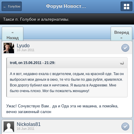
Форум Новостройки
← Голубое
Такси п. Голубое и альтернативы.
«
Вперед
Назад
»
Lyudo
16 Jun 2011
troll, on 15.06.2011 - 21:29:
А я вот, недавно ехала с водителем, седым, на красной оде. Так он
выбросил мои деньги в окно, те что были по два рубля, кривлялся.
Всю дорогу бубнил как я ничтожна. Я вышла в Андреевке. Мне
было очень плохо. Мог бы пожалеть женщину!
Ужас! Сочувствую Вам.. да и Ода эта не машина, а помойка,
вечно загаженный салон
Nickolas81
16 Jun 2011