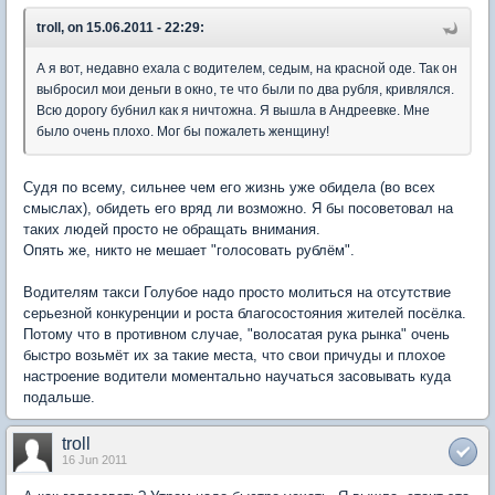
troll, on 15.06.2011 - 22:29:
А я вот, недавно ехала с водителем, седым, на красной оде. Так он
выбросил мои деньги в окно, те что были по два рубля, кривлялся.
Всю дорогу бубнил как я ничтожна. Я вышла в Андреевке. Мне
было очень плохо. Мог бы пожалеть женщину!
Судя по всему, сильнее чем его жизнь уже обидела (во всех
смыслах), обидеть его вряд ли возможно. Я бы посоветовал на
таких людей просто не обращать внимания.
Опять же, никто не мешает "голосовать рублём".
Водителям такси Голубое надо просто молиться на отсутствие
серьезной конкуренции и роста благосостояния жителей посёлка.
Потому что в противном случае, "волосатая рука рынка" очень
быстро возьмёт их за такие места, что свои причуды и плохое
настроение водители моментально научаться засовывать куда
подальше.
troll
16 Jun 2011