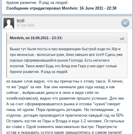
бурное развитие. Я рад за людей.
Сообщение отредактировал Mordvin: 16 June 2011 - 22:38
troll
17 Jun 2011
Mordvin, on 16.06.2011 - 23:33:
Выше тут были посты и про конкуренцию быстрой езде по 30р и
про мохнатые - волосатые руки, блин смешно все это!!! Сдесь уже
хорошо сформировашийся рынок Господа. Есть негатив и
позитив. Такси живо! Будь это Влад или Гера у них идет только
бурное развитие. Я рад за людей.
из ваших слов видно, что вы причастны к этому такси. Я лично,
то же "рада" за них. Как они начинали два года назад и как
сейчас , выбрасывая деньги в окно и ведя себя по
хозяйски(хамски), видно что развитие прошло успешно. Для них.
А на счет сформировавшегося рынка и отлова "чужих"говорит
лишь об одном. Пора проводить ротацию. На телевидении , в
отделах, ротация производится практически каждый год на 50%
Оставить костяк из Геры и Влада и еще 1-2 человек. Остальных
во главе с Одой поменять максимально быстро. Перетрясти
устав и оказывать услуги какие замышлялись в самом начале!