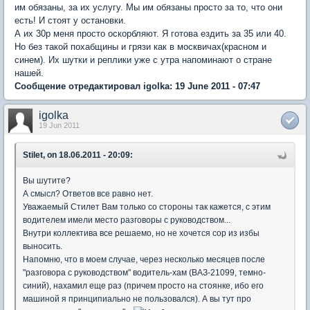
им обязаны, за их услугу. Мы им обязаны просто за то, что они
есть! И стоят у остановки.
А их 30р меня просто оскорбляют. Я готова ездить за 35 или 40.
Но без такой похабщины и грязи как в москвичах(красном и
синем). Их шутки и реплики уже с утра напоминают о стране
нашей.
Сообщение отредактировал igolka: 19 June 2011 - 07:47
igolka
19 Jun 2011
Stilet, on 18.06.2011 - 20:09:
Вы шутите?
А смысл? Ответов все равно нет.
Уважаемый Стилет Вам только со стороны так кажется, с этим
водителем имели место разговоры с руководством...
Внутри коллектива все решаемо, но не хочется сор из избы
выносить.
Напомню, что в моем случае, через несколько месяцев после
"разговора с руководством" водитель-хам (ВАЗ-21099, темно-
синий), нахамил еще раз (причем просто на стоянке, ибо его
машиной я принципиально не пользовался). А вы тут про