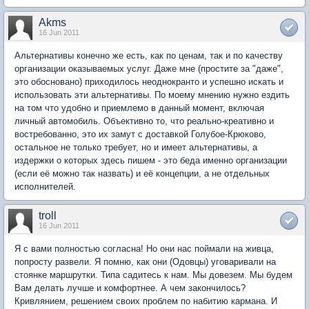
Akms
16 Jun 2011
Альтернативы конечно же есть, как по ценам, так и по качеству
организации оказываемых услуг. Даже мне (простите за "даже",
это обосновано) приходилось неоднокранто и успешно искать и
использовать эти альтернативы. По моему мнению нужно ездить
на том что удобно и приемлемо в данный момент, включая
личный автомобиль. Объективно то, что реально-креативно и
востребованно, это их замут с доставкой Голубое-Крюково,
остальное не только требует, но и имеет альтернативы, а
издержки о которых здесь пишем - это беда именно организации
(если её можно так назвать) и её концепции, а не отдельных
исполнителей.
troll
16 Jun 2011
Я с вами полностью согласна! Но они нас поймали на живца,
попросту развели. Я помню, как они (Одовцы) уговаривали на
стоянке маршрутки. Типа садитесь к нам. Мы довезем. Мы будем
Вам делать лучше и комфортнее. А чем закончилось?
Кривлянием, решением своих проблем по набитию кармана. И