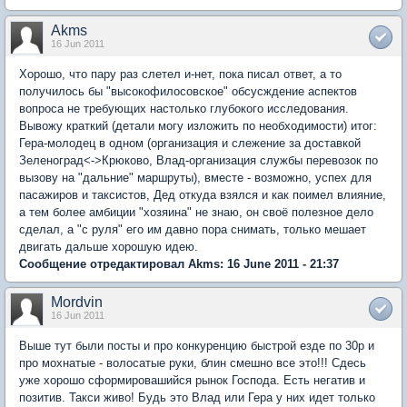
Akms
16 Jun 2011
Хорошо, что пару раз слетел и-нет, пока писал ответ, а то
получилось бы "высокофилосовское" обсусждение аспектов
вопроса не требующих настолько глубокого исследования.
Вывожу краткий (детали могу изложить по необходимости) итог:
Гера-молодец в одном (организация и слежение за доставкой
Зеленоград<->Крюково, Влад-организация службы перевозок по
вызову на "дальние" маршруты), вместе - возможно, успех для
пасажиров и таксистов, Дед откуда взялся и как поимел влияние,
а тем более амбиции "хозяина" не знаю, он своё полезное дело
сделал, а "с руля" его им давно пора снимать, только мешает
двигать дальше хорошую идею.
Сообщение отредактировал Akms: 16 June 2011 - 21:37
Mordvin
16 Jun 2011
Выше тут были посты и про конкуренцию быстрой езде по 30р и
про мохнатые - волосатые руки, блин смешно все это!!! Сдесь
уже хорошо сформировашийся рынок Господа. Есть негатив и
позитив. Такси живо! Будь это Влад или Гера у них идет только