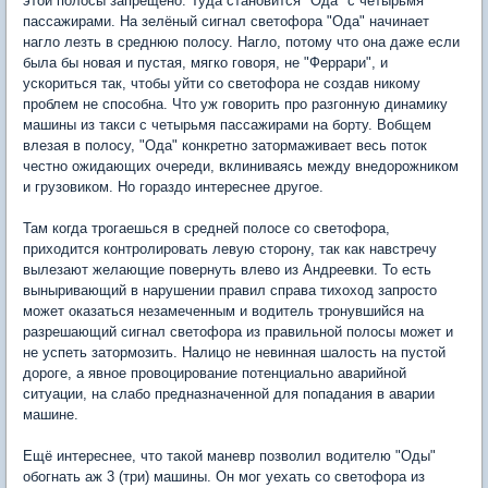
этой полосы запрещено. Туда становится "Ода" с четырьмя
пассажирами. На зелёный сигнал светофора "Ода" начинает
нагло лезть в среднюю полосу. Нагло, потому что она даже если
была бы новая и пустая, мягко говоря, не "Феррари", и
ускориться так, чтобы уйти со светофора не создав никому
проблем не способна. Что уж говорить про разгонную динамику
машины из такси с четырьмя пассажирами на борту. Вобщем
влезая в полосу, "Ода" конкретно затормаживает весь поток
честно ожидающих очереди, вклиниваясь между внедорожником
и грузовиком. Но гораздо интереснее другое.
Там когда трогаешься в средней полосе со светофора,
приходится контролировать левую сторону, так как навстречу
вылезают желающие повернуть влево из Андреевки. То есть
выныривающий в нарушении правил справа тихоход запросто
может оказаться незамеченным и водитель тронувшийся на
разрешающий сигнал светофора из правильной полосы может и
не успеть затормозить. Налицо не невинная шалость на пустой
дороге, а явное провоцирование потенциально аварийной
ситуации, на слабо предназначенной для попадания в аварии
машине.
Ещё интереснее, что такой маневр позволил водителю "Оды"
обогнать аж 3 (три) машины. Он мог уехать со светофора из