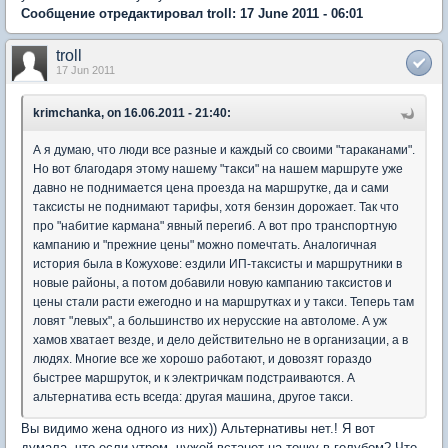
Сообщение отредактировал troll: 17 June 2011 - 06:01
troll
17 Jun 2011
krimchanka, on 16.06.2011 - 21:40:
А я думаю, что люди все разные и каждый со своими "тараканами".
Но вот благодаря этому нашему "такси" на нашем маршруте уже
давно не поднимается цена проезда на маршрутке, да и сами
таксисты не поднимают тарифы, хотя бензин дорожает. Так что
про "набитие кармана" явный перегиб. А вот про транспортную
кампанию и "прежние цены" можно помечтать. Аналогичная
история была в Кожухове: ездили ИП-таксисты и маршрутники в
новые районы, а потом добавили новую кампанию таксистов и
цены стали расти ежегодно и на маршрутках и у такси. Теперь там
ловят "левых", а большинство их нерусские на автоломе. А уж
хамов хватает везде, и дело действительно не в организации, а в
людях. Многие все же хорошо работают, и довозят гораздо
быстрее маршруток, и к электричкам подстраиваются. А
альтернатива есть всегда: другая машина, другое такси.
Вы видимо жена одного из них)) Альтернативы нет.! Я вот
думала, что если утром, чужой встанет на точку в голубом? Что