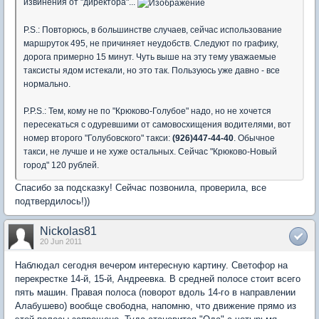
извинения от "директора"...
P.S.: Повторюсь, в большинстве случаев, сейчас использование
маршруток 495, не причиняет неудобств. Следуют по графику,
дорога примерно 15 минут. Чуть выше на эту тему уважаемые
таксисты ядом истекали, но это так. Пользуюсь уже давно - все
нормально.
P.P.S.: Тем, кому не по "Крюково-Голубое" надо, но не хочется
пересекаться с одуревшими от самовосхищения водителями, вот
номер второго "Голубовского" такси:
(926)447-44-40
. Обычное
такси, не лучше и не хуже остальных. Сейчас "Крюково-Новый
город" 120 рублей.
Спасибо за подсказку! Сейчас позвонила, проверила, все
подтвердилось!))
Nickolas81
20 Jun 2011
Наблюдал сегодня вечером интересную картину. Светофор на
перекрестке 14-й, 15-й, Андреевка. В средней полосе стоит всего
пять машин. Правая полоса (поворот вдоль 14-го в направлении
Алабушево) вообще свободна, напомню, что движение прямо из