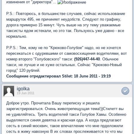
извинения от "директора"...
P.S.: Повторюсь, в большинстве случаев, сейчас использование
маршруток 495, не причиняет неудобств. Следуют по графику,
дорога примерно 15 минут. Чуть выше на эту тему уважаемые
таксисты ядом истекали, но это так. Пользуюсь уже давно - все
нормально.
P.P.S.: Тем, кому не по "Крюково-Голубое" надо, но не хочется
пересекаться с одуревшими от самовосхищения водителями, вот
номер второго "Голубовского" такси:
(926)447-44-40
. Обычное
такси, не лучше и не хуже остальных. Сейчас "Крюково-Новый
город" 120 рублей.
Сообщение отредактировал Stilet: 18 June 2011 - 19:19
igolka
19 Jun 2011
Доброе утро. Прочитала Вашу переписку и решила
зарегистрироваться. Очень животрепещущая тема!))Стилетт вы
не удивляйтесь. Треть водителей такси Голубое Хамы. Особенно
выделяются синяя девятка и красная ода. А когда предлагают
сесть в синий москвич, такое впечатление что мне прделожили
сесть в жижу навозную В их словах прослеживается то что мы