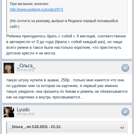
При желании, конечно:
http://www.uniktorg.ru/node/2973
(Не сочтите за рекламу, выбрал в Яндексе первый попавшийся
сайт.)
Ребенка приходилось брать с собой с 4 месяцев, соответственно
в автокресле от 0 до года (брала с собой каждый раз), но чаще
всего ремни в такси были настолько короткие, что пристегнуть
детское кресло я не могла.
_Ольга_
04 Feb 2011
такую штуку купили в ашане, 250р...только мне кажется что она
по удобнее чем та которая на картинке, я первый раз именно
такую увидела- она прошита по бокам и ремень не обхватывается
как на картинке а внутрь просовывается...
Lyudo
04 Feb 2011
_Ольга_, on 3.02.2011 - 21:11: