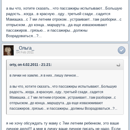
а вы что, хотите сказать...что пассажиры испытывают...Большую
радость...когда...в красную...оду...третьей сзади...садится
Мамашка...с 7 ми летним отроком...устраивает...там разборки...с
отпрыском...до конца...маршрута...да еще извазюкивают
пассажиров...грязью... и пассажиры...должны
Возрадоваться...?...
_Ольга_
04 Feb 2011
orty, on 4.02.2011 - 21:21:
в лички не хамлю...я в них...пишу личное...
а вы что, хотите сказать...что пассажиры испытывают...Большую
радость...когда...в красную...оду...третьей сзади...садится
Мамашка...с 7 ми летним отроком...устраивает...там разборки...с
отпрыском...до конца...маршрута...да еще извазюкивают
пассажиров...грязью... и пассажиры...должны Возрадоваться...?...
я не хочу обсуждать ту маму с 7ми летним ребенком, это ваше
личное дело!!! а мне в личку ваше личное писать не надо. Если