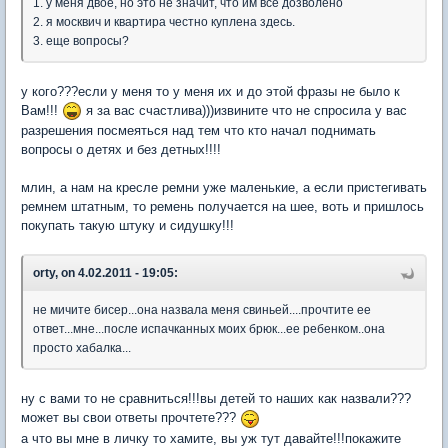
1. у меня двое, но это не значит, что им все дозволено
2. я москвич и квартира честно куплена здесь.
3. еще вопросы?
у кого???если у меня то у меня их и до этой фразы не было к
Вам!!!
я за вас счастлива)))извините что не спросила у вас
разрешения посмеяться над тем что кто начал поднимать
вопросы о детях и без детных!!!!
млин, а нам на кресле ремни уже маленькие, а если пристегивать
ремнем штатным, то ремень получается на шее, воть и пришлось
покупать такую штуку и сидушку!!!
orty, on 4.02.2011 - 19:05:
не мичите бисер...она назвала меня свиньей....прочтите ее
ответ...мне...после испачканных моих брюк...ее ребенком..она
просто хабалка...
ну с вами то не сравниться!!!вы детей то наших как назвали???
может вы свои ответы прочтете???
а что вы мне в личку то хамите, вы уж тут давайте!!!покажите