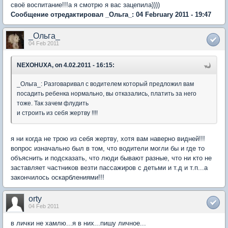
своё воспитание!!!а я смотрю я вас зацепила))))
Сообщение отредактировал _Ольга_: 04 February 2011 - 19:47
_Ольга_
04 Feb 2011
NEXOHUXA, on 4.02.2011 - 16:15:
_Ольга_: Разговаривал с водителем который предложил вам
посадить ребенка нормально, вы отказались, платить за него
тоже. Так зачем флудить
и строить из себя жертву !!!!
я ни когда не трою из себя жертву, хотя вам наверно видней!!!
вопрос изначально был в том, что водители могли бы и где то
объяснить и подсказать, что люди бывают разные, что ни кто не
заставляет частников везти пассажиров с детьми и т.д и т.п...а
закончилось оскарблениями!!!
orty
04 Feb 2011
в лички не хамлю...я в них...пишу личное...