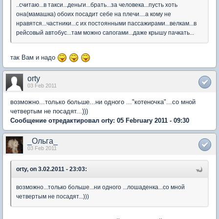
..считаю...в такси...деньги...брать...за человека...пусть хоть
она(мамашка) обоих посадит себе на плечи....а кому не
нравятся...частники...с их постоянными пассажирами...велкам...в
рейсовый автобус...там можно сапогами...даже крышу пачкать...
так Вам и надо
orty
03 Feb 2011
возможно...только больше...ни одного ..."котеночка"...со мной
четвертым не посадят...)))
Сообщение отредактировал orty: 05 February 2011 - 09:30
_Ольга_
03 Feb 2011
orty, on 3.02.2011 - 23:03:
возможно...только больше...ни одного ...лошаденка...со мной
четвертым не посадят...)))