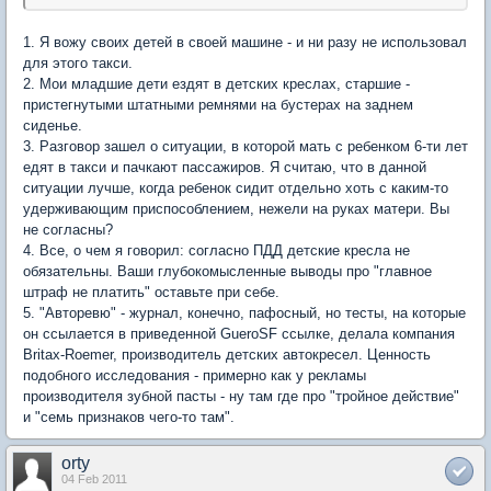
1. Я вожу своих детей в своей машине - и ни разу не использовал
для этого такси.
2. Мои младшие дети ездят в детских креслах, старшие -
пристегнутыми штатными ремнями на бустерах на заднем
сиденье.
3. Разговор зашел о ситуации, в которой мать с ребенком 6-ти лет
едят в такси и пачкают пассажиров. Я считаю, что в данной
ситуации лучше, когда ребенок сидит отдельно хоть с каким-то
удерживающим приспособлением, нежели на руках матери. Вы
не согласны?
4. Все, о чем я говорил: согласно ПДД детские кресла не
обязательны. Ваши глубокомысленные выводы про "главное
штраф не платить" оставьте при себе.
5. "Авторевю" - журнал, конечно, пафосный, но тесты, на которые
он ссылается в приведенной GueroSF ссылке, делала компания
Britax-Roemer, производитель детских автокресел. Ценность
подобного исследования - примерно как у рекламы
производителя зубной пасты - ну там где про "тройное действие"
и "семь признаков чего-то там".
orty
04 Feb 2011