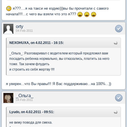
я???....я на такси не ездию)))вы бы прочитали с самого
начала!!!!...с чего вы взяли что это я???
orty
04 Feb 2011
NEXOHUXA, on 4.02.2011 - 16:15:
_Ольга_: Разговаривал с водителем который предложил вам
посадить ребенка нормально, вы отказались, платить за него
тоже. Так зачем флудить
и строить из себя жертву !!!!
я уверен...что Вы правы!!! Я Вас поддерживаю...на 100%...))
_Ольга_
04 Feb 2011
Lyudo, on 4.02.2011 - 09:51:
не вижу повода для смеха.