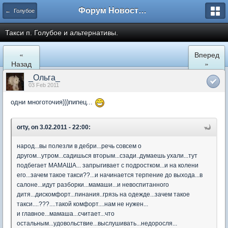
Форум Новостройки
← Голубое
Такси п. Голубое и альтернативы.
«
Вперед
Назад
»
_Ольга_
03 Feb 2011
одни многоточия)))пипец...
orty, on 3.02.2011 - 22:00:
народ...вы полезли в дебри...речь совсем о
другом...утром...садишься вторым...сзади..думаешь ухали...тут
подбегает МАМАША... запрыгивает с подростком...и на колени
его...зачем такое такси??...и начинается терпение до выхода...в
салоне...идут разборки...мамаши...и невоспитанного
дитя...дискомфорт...пинания..грязь на одежде...зачем такое
такси....???....такой комфорт....нам не нужен...
и главное...мамаша...считает...что
остальным...удовольствие...выслушивать...недоросля...