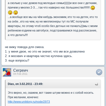
а сколько у нас домов под молодые семьи))))))и все они с детками,
причем у многих 2-3.....так что наверно нас большинство!!!!!!!!
...а вообще все мы на чём нибудь экономим, кто то на детях, кто то
на себе...кто на чем, ну не миллионеры тут по МС получали
квартиры, по этому чтоб особо без детных не пачкать)))мы с моим
ребенком ездием на автобусе, подстраиваемся под рассписание,
а что делать!!!!
не вижу повода для смеха.
1. у меня двое, но это не значит, что им все дозволено
2. я москвич и квартира честно куплена здесь.
3. еще вопросы?
Сегреич
04 Feb 2011
Dias, on 3.02.2011 - 23:49:
Это верно, но, скажем, вот такие штуки можно и с собой носить.
При желании, конечно:
http://www.uniktorg.ru/node/2973