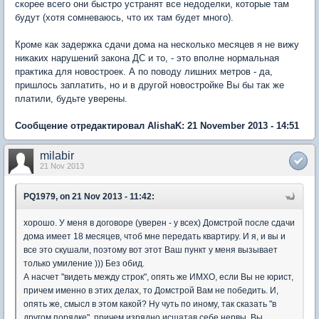
скорее всего они быстро устранят все недоделки, которые там
будут (хотя сомневаюсь, что их там будет много).
Кроме как задержка сдачи дома на несколько месяцев я не вижу
никаких нарушений закона ДС и то, - это вполне нормальная
практика для новостроек. А по поводу лишних метров - да,
пришлось заплатить, но и в другой новостройке Вы бы так же
платили, будьте уверены.
Сообщение отредактировал AlishaK: 21 November 2013 - 14:51
milabir
21 Nov 2013
PQ1979, on 21 Nov 2013 - 11:42:
хорошо. У меня в договоре (уверен - у всех) Домстрой после сдачи
дома имеет 18 месяцев, чтоб мне передать квартиру. И я, и вы и
все это скушали, поэтому вот этот Ваш пункт у меня вызывает
только умиление ))) Без обид.
А насчет "видеть между строк", опять же ИМХО, если Вы не юрист,
причем именно в этих делах, то Домстрой Вам не победить. И,
опять же, смысл в этом какой? Ну чуть по иному, так сказать "в
другом порядке", причем изрядно исшатав себе нервы, Вы