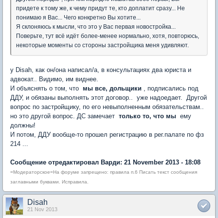
придете к тому же, к чему придут те, кто доплатит сразу... Не
понимаю я Вас... Чего конкретно Вы хотите...
Я склоняюсь к мысли, что это у Вас первая новостройка...
Поверьте, тут всё идёт более-менее нормально, хотя, повторюсь,
некоторые моменты со стороны застройщика меня удивляют.
у Disah, как он/она написал/а, в консультациях два юриста и
адвокат.. Видимо, им виднее.
И объяснять о том, что
мы все, дольщики
, подписались под
ДДУ, и обязаны выполнять этот договор.. уже надоедает. Другой
вопрос по застройщику, по его невыполненным обязательствам..
но это другой вопрос. ДС замечает
только то, что мы
ему
должны!
И потом, ДДУ вообще-то прошел регистрацию в рег.палате по фз
214 ...
Сообщение отредактировал Варди: 21 November 2013 - 18:08
=Модераторское=На форуме запрещено: правила п.6 Писать текст сообщения
заглавными буквами. Исправила.
Disah
21 Nov 2013