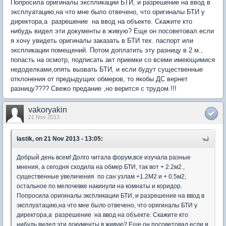
Попросила оригиналы экспликации БТИ, и разрешение на ввод в
эксплуатацию,на что мне было отвечено, что оригиналы БТИ у
директора,а разрешение на ввод на объекте. Скажите кто
нибудь видел эти документы в живую? Еще он посоветовал.если
я хочу увидеть оригиналы заказать в БТИ тех. паспорт или
экспликации помещений. Потом доплатить эту разницу в 2 м.,
попасть на осмотр, подписать акт приемки со всеми имеющимися
недоделками,опять вызвать БТИ, и если будут существенные
отклонения от предыдущих обмеров, то якобы ДС вернет
разницу???? Свежо предание ,но верится с трудом.!!!
vakoryakin
21 Nov 2013
lastik, on 21 Nov 2013 - 13:05:
Добрый день всем! Долго читала форум,все изучала разные
мнения, а сегодня сходила на обмер БТИ, так вот + 2.2м2.,
существенные увеличения по сан узлам +1.2М2 и + 0.5м2,
остальное по мелочевке накинули на комнаты и коридор.
Попросила оригиналы экспликации БТИ, и разрешение на ввод в
эксплуатацию,на что мне было отвечено, что оригиналы БТИ у
директора,а разрешение на ввод на объекте. Скажите кто
нибудь видел эти документы в живую? Еще он посоветовал.если я