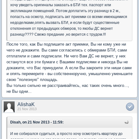
хочу увидеть оригиналы заказать в БТИ тех. паспорт или
экспликации помещений. Потом доплатить эту разницу в 2 м.,
попасть на осмотр, подписать акт приемки со всеми имеющимися
недоделками,опять вызвать БТИ, и если будут существенные
отклонения от предыдущих обмеров, то якобы ДС вернет
разницу???? Свежо предание ,но верится с трудом.!!!
После того, как Вы подпишите акт приемки, Вы ни кому уже ни
чего не докажите. Вы сами согласились с обмерами БТИ, сами
отплатили и сами подписали. Ни чего Вам ДС не вернет, у них
останутся все эти бумаги с Вашими подписями и никогда Вы не
докажите, что Вас принудили. А если Вы закроите эти ниши сами
и опять перемерите - вы собственноручно, умышленно уменьшите
свою "полезную" площадь.
Вы только сильно не расстраивайтесь, нас таких очень много...,
не Вы одни...
AlishaK
21 Nov 2013
Disah, on 21 Nov 2013 - 11:59:
И не собирался судиться, а просто хочу осмотреть квартиру до