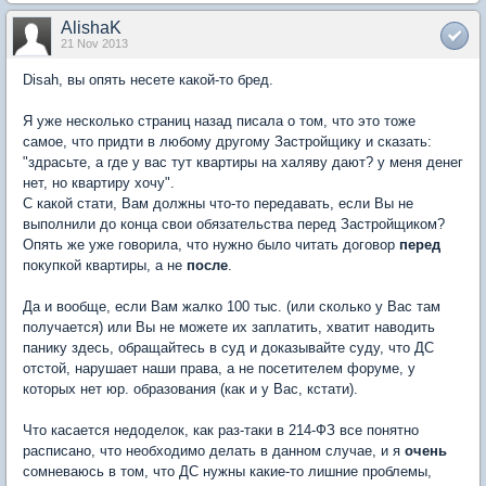
AlishaK
21 Nov 2013
Disah, вы опять несете какой-то бред.
Я уже несколько страниц назад писала о том, что это тоже
самое, что придти в любому другому Застройщику и сказать:
"здрасьте, а где у вас тут квартиры на халяву дают? у меня денег
нет, но квартиру хочу".
С какой стати, Вам должны что-то передавать, если Вы не
выполнили до конца свои обязательства перед Застройщиком?
Опять же уже говорила, что нужно было читать договор
перед
покупкой квартиры, а не
после
.
Да и вообще, если Вам жалко 100 тыс. (или сколько у Вас там
получается) или Вы не можете их заплатить, хватит наводить
панику здесь, обращайтесь в суд и доказывайте суду, что ДС
отстой, нарушает наши права, а не посетителем форуме, у
которых нет юр. образования (как и у Вас, кстати).
Что касается недоделок, как раз-таки в 214-ФЗ все понятно
расписано, что необходимо делать в данном случае, и я
очень
сомневаюсь в том, что ДС нужны какие-то лишние проблемы,