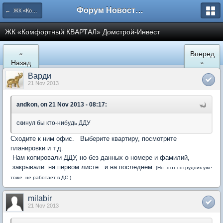
Форум Новостройки
← ЖК «Комфортный КВАРТАЛ»
ЖК «Комфортный КВАРТАЛ» Домстрой-Инвест
«
Вперед
Назад
»
Варди
21 Nov 2013
andkon, on 21 Nov 2013 - 08:17:
скинул бы кто-нибудь ДДУ
Сходите к ним офис. Выберите квартиру, посмотрите
планировки и т.д.
Нам копировали ДДУ, но без данных о номере и фамилий,
закрывали на первом листе и на последнем.
(Но этот сотрудник уже
тоже не работает в ДС )
milabir
21 Nov 2013