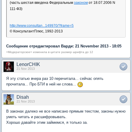
(часть шестая введена Федеральным
законом
от 18.07.2006 N
111-ФЗ)
http://www.consultan...149970/?frame=5
© КонсультантПлюс, 1992-2013
Сообщение отредактировал Варди: 21 November 2013 - 18:05
=Модераторское= изменила в цитате размер шрифта до 12
LenorCHIK
21 Nov 2013
Я эту статью вчера раз 10 перечитала... сейчас опять
прочитала... Про БТИ в ней ни слова...
Disah
21 Nov 2013
В законах далеко не все написано прямым текстом, законы нужно
уметь читать и расшифровывать.
Хорошо давайте этим займемся, я только за.