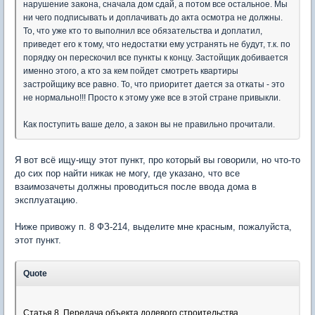
нарушение закона, сначала дом сдай, а потом все остальное. Мы
ни чего подписывать и доплачивать до акта осмотра не должны.
То, что уже кто то выполнил все обязательства и доплатил,
приведет его к тому, что недостатки ему устранять не будут, т.к. по
порядку он перескочил все пункты к концу. Застойщик добивается
именно этого, а кто за кем пойдет смотреть квартиры
застройщику все равно. То, что приоритет дается за откаты - это
не нормально!!! Просто к этому уже все в этой стране привыкли.
Как поступить ваше дело, а закон вы не правильно прочитали.
Я вот всё ищу-ищу этот пункт, про который вы говорили, но что-то
до сих пор найти никак не могу, где указано, что все
взаимозачеты должны проводиться после ввода дома в
эксплуатацию.
Ниже привожу п. 8 ФЗ-214, выделите мне красным, пожалуйста,
этот пункт.
Quote
Статья 8. Передача объекта долевого строительства