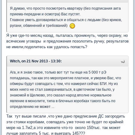
Я думаю, что просто посмотреть квартиру (без подписания акта
приема-передачи и осмотра) Вас пустят.
Главное уметь договариваться и общаться с людьми (без криков,
ругани, обвинений и требований)
Я уже где-то месяц назад, пыталась проникнуть, через охрану, но
всяческие уговоры и предложения позолотить ручку, результатов
не имели,поделитесь как удалось попасть?
Witch, on 21 Nov 2013 - 13:30:
Ага, и я знаю такое, только вот тут ты еще на 5 000 т рЭ
попадаешь, так как это мероприятие платное, и уверяю Вас, что
обмеры будут совпадать с тем, что намерил сейчас БТИ. Ну из
моих никто не стал заморачиваться, в цветочном так было, у
знакомой в Щелково, это сказал народ вполне нормальное
явление в монолите, типа в блочных коробках такого быть по
определению не может ...
Так тут выше писали ,что уже дано предписание ДС загородить
эти стояки коробами, совпадать уже точно не будет по крайней
мере на 1.7м2,а это извините что-то около 150тыс. так может
лучше заплатить 5 тыс. и выиграть 145???