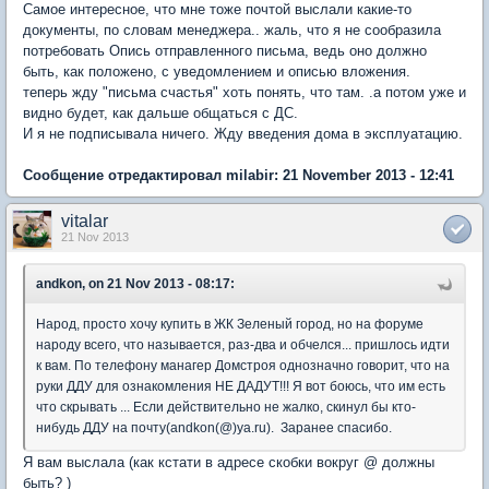
Самое интересное, что мне тоже почтой выслали какие-то
документы, по словам менеджера.. жаль, что я не сообразила
потребовать Опись отправленного письма, ведь оно должно
быть, как положено, с уведомлением и описью вложения.
теперь жду "письма счастья" хоть понять, что там. .а потом уже и
видно будет, как дальше общаться с ДС.
И я не подписывала ничего. Жду введения дома в эксплуатацию.
Сообщение отредактировал milabir: 21 November 2013 - 12:41
vitalar
21 Nov 2013
andkon, on 21 Nov 2013 - 08:17:
Народ, просто хочу купить в ЖК Зеленый город, но на форуме
народу всего, что называется, раз-два и обчелся... пришлось идти
к вам. По телефону манагер Домстроя однозначно говорит, что на
руки ДДУ для ознакомления НЕ ДАДУТ!!! Я вот боюсь, что им есть
что скрывать ... Если действительно не жалко, скинул бы кто-
нибудь ДДУ на почту(andkon(@)ya.ru). Заранее спасибо.
Я вам выслала (как кстати в адресе скобки вокруг @ должны
быть? )