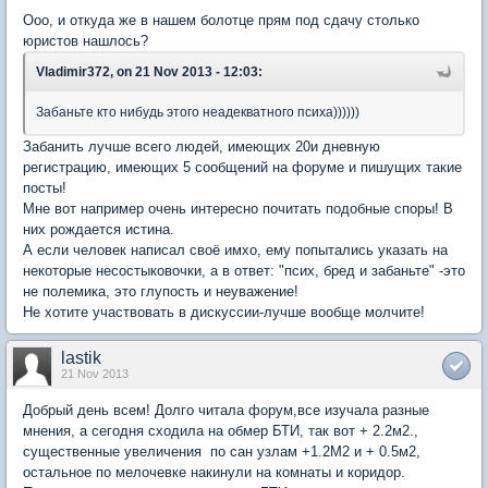
Ооо, и откуда же в нашем болотце прям под сдачу столько
юристов нашлось?
Vladimir372, on 21 Nov 2013 - 12:03:
Забаньте кто нибудь этого неадекватного психа))))))
Забанить лучше всего людей, имеющих 20и дневную
регистрацию, имеющих 5 сообщений на форуме и пишущих такие
посты!
Мне вот например очень интересно почитать подобные споры! В
них рождается истина.
А если человек написал своё имхо, ему попытались указать на
некоторые несостыковочки, а в ответ: "псих, бред и забаньте" -это
не полемика, это глупость и неуважение!
Не хотите участвовать в дискуссии-лучше вообще молчите!
lastik
21 Nov 2013
Добрый день всем! Долго читала форум,все изучала разные
мнения, а сегодня сходила на обмер БТИ, так вот + 2.2м2.,
существенные увеличения по сан узлам +1.2М2 и + 0.5м2,
остальное по мелочевке накинули на комнаты и коридор.