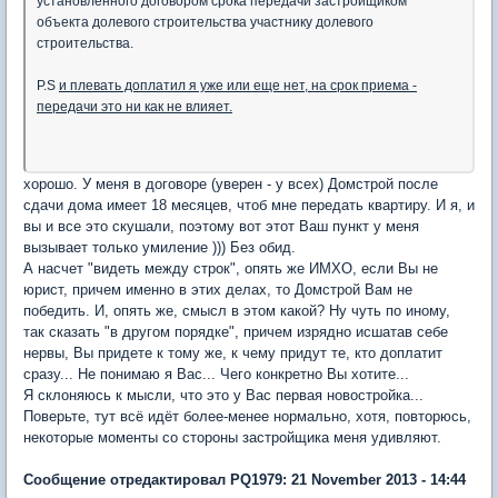
установленного договором срока передачи застройщиком
объекта долевого строительства участнику долевого
строительства.
P.S
и плевать доплатил я уже или еще нет, на срок приема -
передачи это ни как не влияет.
хорошо. У меня в договоре (уверен - у всех) Домстрой после
сдачи дома имеет 18 месяцев, чтоб мне передать квартиру. И я, и
вы и все это скушали, поэтому вот этот Ваш пункт у меня
вызывает только умиление ))) Без обид.
А насчет "видеть между строк", опять же ИМХО, если Вы не
юрист, причем именно в этих делах, то Домстрой Вам не
победить. И, опять же, смысл в этом какой? Ну чуть по иному,
так сказать "в другом порядке", причем изрядно исшатав себе
нервы, Вы придете к тому же, к чему придут те, кто доплатит
сразу... Не понимаю я Вас... Чего конкретно Вы хотите...
Я склоняюсь к мысли, что это у Вас первая новостройка...
Поверьте, тут всё идёт более-менее нормально, хотя, повторюсь,
некоторые моменты со стороны застройщика меня удивляют.
Сообщение отредактировал PQ1979: 21 November 2013 - 14:44