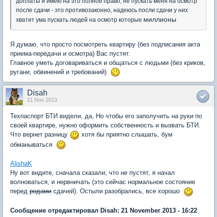
доплаты и имею на это полное право, не пускать меня на осмотр
после сдачи - это противозаконно, надеюсь посли сдачи у них
миллионы
хватит ума пускать людей на осмотр которые
Я думаю, что просто посмотреть квартиру (без подписания акта
приема-передачи и осмотра) Вас пустят.
Главное уметь договариваться и общаться с людьми (без криков,
ругани, обвинений и требований)
Disah
21 Nov 2013
Техпаспорт БТИ видели, да, Но чтобы его заполучить на руки по
своей квартире, нужно оформить собственность и вызвать БТИ.
Что вернет разницу
хотя бы приятно слышать, бум
обманываться
AlishaK
Ну вот видите, сначала сказали, что не пустят, я начал
волноваться, и нервничать (это сейчас нормальное состояние
перед
родами
сдачей). Остыли разобрались, все хорошо
Сообщение отредактировал Disah: 21 November 2013 - 16:22