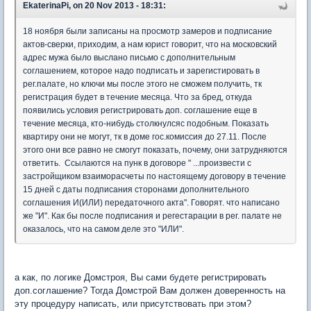
EkaterinaPi, on 20 Nov 2013 - 18:31:
18 ноября были записаны на просмотр замеров и подписание
актов-сверки, приходим, а нам юрист говорит, что на московский
адрес мужа было выслано письмо с дополнительным
соглашением, которое надо подписать и зарегистировать в
рег.палате, но ключи мы после этого не сможем получить, тк
регистрация будет в течение месяца. Что за бред, откуда
появились условия регистрировать доп. соглашение еще в
течение месяца, кто-нибудь столкнулсяс подобным. Показать
квартиру они не могут, тк в доме гос.комиссия до 27.11. После
этого они все равно не смогут показать, почему, они затрудняются
ответить. Ссылаются на пунк в договоре " ...произвести с
застройщиком взаиморасчеты по настоящему договору в течение
15 дней с даты подписания сторонами дополнительного
соглашения И(ИЛИ) передаточного акта". Говорят. что написано
же "И". Как бы после подписания и регестарации в рег. палате не
оказалось, что на самом деле это "ИЛИ".
а как, по логике Домстроя, Вы сами будете регистрировать
доп.соглашение? Тогда Домстрой Вам должен доверенность на
эту процедуру написать, или присутствовать при этом?