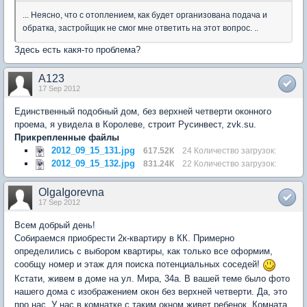
... Неясно, что с отоплением, как будет организована подача и
обратка, застройщик не смог мне ответить на этот вопрос. ..
Здесь есть какя-то проблема?
A123
17 Sep 2012
Единственный подобный дом, без верхней четверти оконного
проема, я увидела в Королеве, строит Русинвест, zvk.su.
Прикрепленные файлы
2012_09_15_131.jpg
617.52К
24 Количество загрузок:
2012_09_15_132.jpg
831.24К
22 Количество загрузок:
OlgaIgorevna
17 Sep 2012
Всем добрый день!
Собираемся приобрести 2к-квартиру в КК. Примерно
определились с выбором квартиры, как только все оформим,
сообщу номер и этаж для поиска потенциальных соседей!
Кстати, живем в доме на ул. Мира, 34а. В вашей теме было фото
нашего дома с изображением окон без верхней четверти. Да, это
про нас. У нас в комнатке с таким окном живет ребенок. Комната