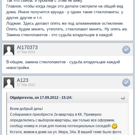
Так что сейчас я проблем с этим не вижу.
Главное, чтобы когда люди это делали смотрели на общий вид
дома. Иначе получится ерунда - у одних такие стеклопакеты. у
других другие и т.п.
Лоджии. Здесь делают опять же под алюминиевое остекление.
Опять будем менять, утеплять, стеклопакет менять. Ну опять же.
Замена стеклопакетов - это судьба владельцев в каждой
Al170373
17 Sep 2012
В-общем, замена стеклопакетов - судьба владельцев каждой
новостройки.
A123
17 Sep 2012
OlgaIgorevna, on 17.09.2012 - 15:24:
Всем добрый день!
Собираемся приобрести 2к-квартиру в КК. Примерно
определились с выбором квартиры, как только все оформим,
сообщу номер и этаж для поиска потенциальных соседей!
Кстати, живем в доме на ул. Мира, 34а. В вашей теме было фото