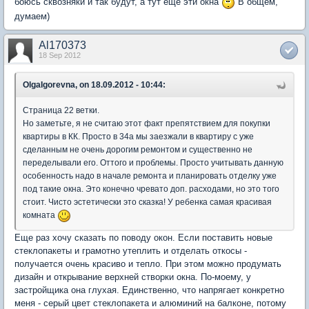
боюсь сквозняки и так будут, а тут еще эти окна
В общем,
думаем)
Al170373
18 Sep 2012
OlgaIgorevna, on 18.09.2012 - 10:44:
Страница 22 ветки.
Но заметьте, я не считаю этот факт препятствием для покупки
квартиры в КК. Просто в 34а мы заезжали в квартиру с уже
сделанным не очень дорогим ремонтом и существенно не
переделывали его. Оттого и проблемы. Просто учитывать данную
особенность надо в начале ремонта и планировать отделку уже
под такие окна. Это конечно чревато доп. расходами, но это того
стоит. Чисто эстетически это сказка! У ребенка самая красивая
комната
Еще раз хочу сказать по поводу окон. Если поставить новые
стеклопакеты и грамотно утеплить и отделать откосы -
получается очень красиво и тепло. При этом можно продумать
дизайн и открывание верхней створки окна. По-моему, у
застройщика она глухая. Единственно, что напрягает конкретно
меня - серый цвет стеклопакета и алюминий на балконе, потому