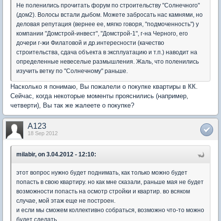
Не поленились прочитать форум по строительству "Солнечного"
(дом2). Волосы встали дыбом. Можете забросать нас камнями, но
деловая репутация (вернее ее, мягко говоря, "подмоченность") у
компании "Домстрой-инвест", "Домстрой-1", г-на Черного, его
дочери г-жи Филатовой и др.интересности (качество
строительства, сдача объекта в эксплуатацию и т.п.) наводит на
определенные невеселые размышления. Жаль, что поленились
изучить ветку по "Солнечному" раньше.
Насколько я понимаю, Вы пожалели о покупке квартиры в КК.
Сейчас, когда некоторые моменты прояснились (например,
четверти), Вы так же жалеете о покупке?
A123
18 Sep 2012
milabir, on 3.04.2012 - 12:10:
этот вопрос нужно будет поднимать, как только можно будет
попасть в свою квартиру. но как мне сказали, раньше мая не будет
возможности попасть на осмотр стройки и квартир. во всяком
случае, мой этаж еще не построен.
и если мы сможем коллективно собраться, возможно что-то можно
будет сделать.