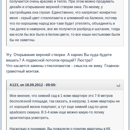
получается очень красиво и тепло. При этом можно продумать
дизайн и открывание верхней створки окна. По-моему, у
застройщика она глухая. Единственно, что напрягает конкретно
меня - серый цвет стеклопакета и алюминий на балконе, потому
что по-хорошему народ все-таки будет утеплять, объединять и
так далее и наверное, все же получится разброд и шатание, тогда
как если бы все было в белом цвете, то все наши нестыковки были
бы не заметны.
Угу. Открывание верхней створки. А карниз Вы куда будете
вешать? А подвесной потолок-прощай? Люстра?
Что касается замены стеклопакетов - смысла не вижу. Главное-
грамотный монтаж.
A123, on 18.09.2012 - 09:00:
Мое мнение, что зимний сад в 1-комн квартире это 7-8 метров
бесполезной площади, так сказать, в нагрузку. 1-комн квартиры не
от хорошей жизни покупают, а тут еще зимний сад по цене
арабского скакуна. В 3-4 комн еще можно какую-то логику
архитектора усмотреть.
Насколько я понимаю, Вы пожалели о покупке квартиры в КК.