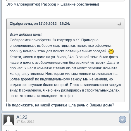
Это маловероятно) Разброд и шатание обеспечены)
OlgaIgorevna, on 17.09.2012 - 15:24:
Всем добрый день!
Собираемся приобрести 2к-квартиру в КК. Примерно
определились с выбором квартиры, как только все оформим,
сообщу номер и этаж для поиска потенциальных соседей!
Кстати, живем в доме на ул. Мира, 34а. В вашей теме было фото
нашего дома с изображением окон без верхней четверти. Да, это
про нас. У нас в комнатке с таким окном живет ребенок. Комната
холодная, утепляем. Некоторые жильцы меняли стеклопакет на
более дорогой по индивидуальному заказу. Мы не меняли, но
радиатор покупали более мощный. Плюс заклеиваем окно каждую
зиму. К сожалению, я не очень разбираюсь в строительных делах,
но то, что комната холоднее - это факт.
Не подскажите, на какой странице шла речь о Вашем доме?
A123
17 Sep 2012