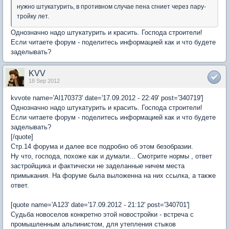
нужно штукатурить, в противном случае пена сгниет через пару-
тройку лет.
Однозначно надо штукатурить и красить. Господа строители!
Если читаете форум - поделитесь информацией как и что будете
заделывать?
KVV
18 Sep 2012
kvvote name='Al170373' date='17.09.2012 - 22:49' post='340719']
Однозначно надо штукатурить и красить. Господа строители!
Если читаете форум - поделитесь информацией как и что будете
заделывать?
[/quote]
Стр.14 форума и далее все подробно об этом безобразии.
Ну что, господа, похоже как и думали... Смотрите нормы , ответ
застройщика и фактически не заделанные ничем места
примыкания. На форуме была выложенна на них ссылка, а также
ответ.
[quote name='A123' date='17.09.2012 - 21:12' post='340701']
Судьба новоселов конкретно этой новостройки - встреча с
промышленным альпинистом, для утепления стыков