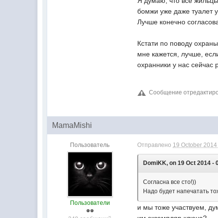
Я думаю, что все жильцы
бомжи уже даже туалет у
Лучше конечно согласов
Кстати по поводу охраны
мне кажется, лучше, есл
охранники у нас сейчас 
Сообщение отредактирова
MamaMishi
Пользователь
Отправлено
19 October 2014 
DomiKK, on 19 Oct 2014 - 
Согласна все сто!))
Надо будет напечатать тож
Пользователи
и мы тоже участвуем, ду