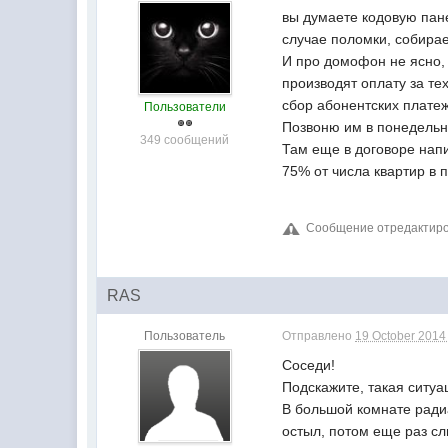
вы думаете кодовую пане
случае поломки, собира
И про домофон не ясно, в
производят оплату за т
сбор абонентских платеж
Пользователи
Позвоню им в понедельни
349 сообщений
Там еще в договоре нап
75% от числа квартир в 
Сообщение отредактиров
RAS
Пользователь
Отправлено
19 October 2014 
Соседи!
Подскажите, такая ситуа
В большой комнате радиа
остыл, потом еще раз сл