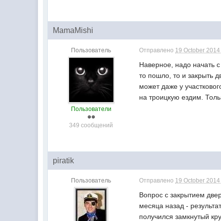
MamaMishi
Пользователь
Отправлено
19 October 2014 
Наверное, надо начать с
то пошло, то и закрыть д
может даже у участковог
на троицкую ездим. Толь
Пользователи
349 сообщений
piratik
Пользователь
Отправлено
19 October 2014 
Вопрос с закрытием две
месяца назад - результа
получился замкнутый кру