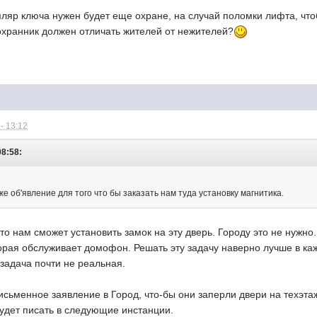
пляр ключа нужен будет еще охране, на случай поломки лифта, чт
 охранник должен отличать жителей от нежителей?
- 13:12
08:58:
е об'явление для того что бы заказать нам туда установку магнитика.
кто нам сможет установить замок на эту дверь. Городу это не нужн
орая обслуживает домофон. Решать эту задачу наверно лучше в каж
 задача почти не реальная.
исьменное заявление в Город, что-бы они заперли двери на техэта
 будет писать в следующие инстанции.