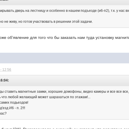
крывать дверь на лестницу и особенно в нашем подъезде (и6-п2), т.к. у нас вх
но не живу, но готов участвовать в решении этой задачи.
оже об'явление для того что бы заказать нам туда установку магнит
- 12:56
16:04:
ды ставить магнитные замки, хорошие домофоны, видео камеры и все все все, 
 что любой желающий может шарахаться по этажам!...
самих подьездов!
езд И6 - п. 2!!!
нас?