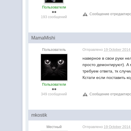
Пользователи
Сообщение отредактирова
193 сообщений
MamaMishi
Пользователь
Отправлено
19 October 2014 
наверное в свои руки не
просто демонтируют). А 
требуем ответа, тк случи
Кстати если поставить к
Пользователи
349 сообщений
Сообщение отредактиров
mkostik
Местный
Отправлено
19 October 2014 