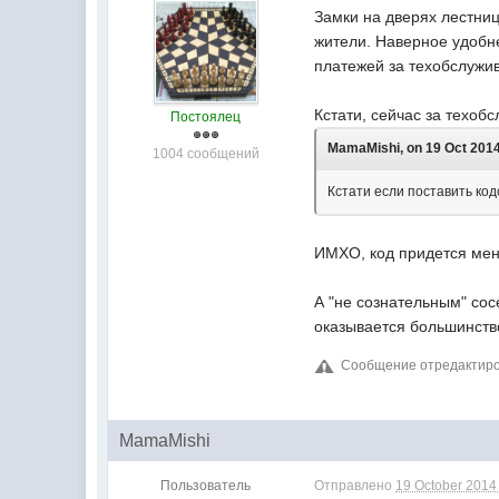
Замки на дверях лестниц
жители. Наверное удобне
платежей за техобслужив
Кстати, сейчас за техо
Постоялец
MamaMishi, on 19 Oct 2014
1004 сообщений
Кстати если поставить код
ИМХО, код придется мен
А "не сознательным" сос
оказывается большинств
Сообщение отредактирова
MamaMishi
Пользователь
Отправлено
19 October 2014 