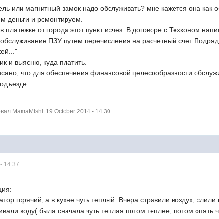
ль или магнитный замок надо обслуживать? мне кажется она как об
ем деньги и ремонтируем.
 платежке от города этот пункт исчез. В договоре с Техконом напи
ехобслуживание ПЗУ путем перечисления на расчетный счет Подряд
ей..."
к и выясню, куда платить.
исано, что для обеспечения финансовой целесообразности обслуж
подъезде.
ал MamaMishi: 19 October 2014 - 14:30
- 14:37
ция:
тор горячий, а в кухне чуть теплый. Вчера стравили воздух, слили 
ивали воду( была сначала чуть теплая потом теплее, потом опять 