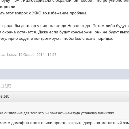
 будут "ЗА". Разговаривала с охраной: он говорит, что регулярно е
строили.
ать этот вопрос с ЖКО во избежание проблем.
: вроде бы договор у них только до Нового года. Потом либо будут
и охрана останется. Даже если будут консьержки, они не будут выхо
регулярно ходят и контролируют, чтобы было все в порядке.
л Leozz: 19 October 2014 - 12:57
- 12:57
08:58:
е об'явление для того что бы заказать нам туда установку магнитика.
маете домофон ставить или просто закрыть дверь на магнитный замо