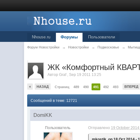
Nhouse.ru
Форумы
Пользователи
Форум Новостройки
→
Новостройки
→
Подмосковье
→
Мытищ
.
ЖК «Комфортный КВАРТ
Автор
Graf
,
Sep 19 2011 13:25
«
НАЗАД
ВПЕРЕД
Страниц
489
490
491
492
493
Сообщений в теме: 12721
DomiKK
Пользователь
Отправлено
19 October 2014 
mkostik, on 18 Oct 2014 - 