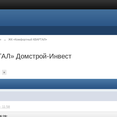
и
→
ЖК «Комфортный КВАРТАЛ»
АЛ» Домстрой-Инвест
»
- 11:58
16:28: