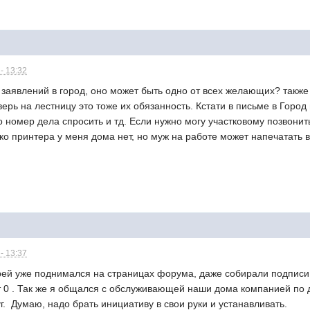
- 13:32
 заявлений в город, оно может быть одно от всех желающих? также 
верь на лестницу это тоже их обязанность. Кстати в письме в Город
о номер дела спросить и тд. Если нужно могу участковому позвонить
ко принтера у меня дома нет, но муж на работе может напечатать в
- 13:37
рей уже поднимался на страницах форума, даже собирали подписи 
т 0 . Так же я общался с обслуживающей наши дома компанией по 
г. Думаю, надо брать инициативу в свои руки и устанавливать.