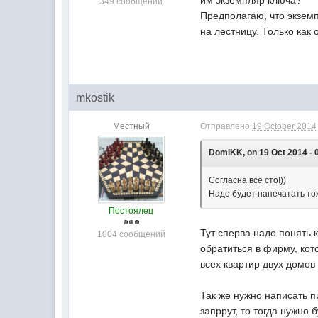
им экземпляр ключа?
349 сообщений
Предполагаю, что экзем
на лестницу. Только как
mkostik
Местный
Отправлено
19 October 2014 
DomiKK, on 19 Oct 2014 - 
Согласна все сто!))
Надо будет напечатать тож
Постоялец
Тут сперва надо понять 
1004 сообщений
обратиться в фирму, кот
всех квартир двух домов
Так же нужно написать п
запррут, то тогда нужно