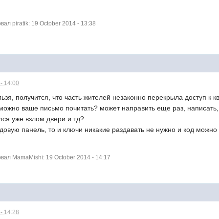
л piratik: 19 October 2014 - 13:38
- 14:00
льзя, получится, что часть жителей незаконно перекрыла доступ к 
можно ваше письмо почитать? может направить еще раз, написать, 
лся уже взлом двери и тд?
одовую панель, то и ключи никакие раздавать не нужно и код можно
ал MamaMishi: 19 October 2014 - 14:17
- 14:28