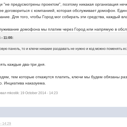
и "не предусмотрены проектом", поэтому никакая организация неч
е договориться с компанией, которая обслуживает домофон. Единс
ание. Для того, чтобы Город мог собирать эти средства, каждый в
бслуживание домофона мы платим через Город или напрямую в об
 - 11:00:
овую панель, то и ключи никакие раздавать не нужно и код можно поменять ес
ять каждые два-три дня.
едям, тем которые откажутся платить, ключи мы будем обязаны раз
о. Инциатива наказуема.
л mkostik: 19 October 2014 - 14:23
- 14:29