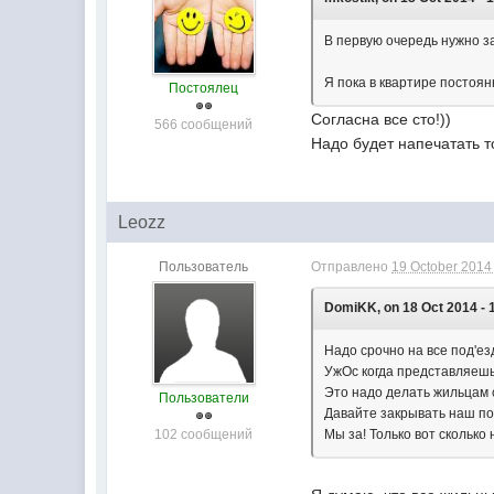
В первую очередь нужно за
Я пока в квартире постоян
Постоялец
Согласна все сто!))
566 сообщений
Надо будет напечатать т
Leozz
Пользователь
Отправлено
19 October 2014 
DomiKK, on 18 Oct 2014 - 
Надо срочно на все под'ез
УжОс когда представляешь
Это надо делать жильцам 
Пользователи
Давайте закрывать наш под'
102 сообщений
Мы за! Только вот сколько 