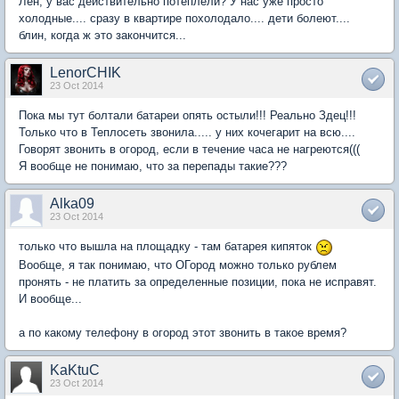
Лен, у вас действительно потеплели? У нас уже просто
холодные.... сразу в квартире похолодало.... дети болеют....
блин, когда ж это закончится...
LenorCHIK
23 Oct 2014
Пока мы тут болтали батареи опять остыли!!! Реально Здец!!!
Только что в Теплосеть звонила..... у них кочегарит на всю....
Говорят звонить в огород, если в течение часа не нагреются(((
Я вообще не понимаю, что за перепады такие???
Alka09
23 Oct 2014
только что вышла на площадку - там батарея кипяток
Вообще, я так понимаю, что ОГород можно только рублем
пронять - не платить за определенные позиции, пока не исправят.
И вообще...
а по какому телефону в огород этот звонить в такое время?
KaKtuC
23 Oct 2014