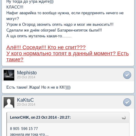
Ну тогда до утра ждите)))
КЛАСС!!!
Нафиг аварийка то вообще нужна, если предпринять ничего не
могут?
Утром в Огород звонить опять надо и мозг им выносить!!!
Сделали же днём обогрев! Батареи-кипяток были!!!
А ща опять мутатень какая-то........
Алё!!! Соседи!!! Кто не спит???
У кого нормально топят в данный момент? Есть
такие?
Mephisto
23 Oct 2014
Есть такие! Жара! Но я не в КК!))))
KaKtuC
23 Oct 2014
LenorCHIK, on 23 Oct 2014 - 20:27:
8 905 596 15 77
звонила им тока что....