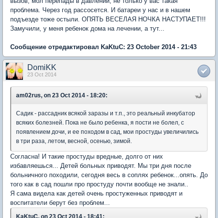
вызов, мол перепады в давлении, не только у вас такая
проблема. Через год рассосется. И батареи у нас и в нашем
подъезде тоже остыли. ОПЯТЬ ВЕСЕЛАЯ НОЧКА НАСТУПАЕТ!!!
Замучили, у меня ребенок дома на лечении, а тут...
Сообщение отредактировал KaKtuC: 23 October 2014 - 21:43
DomiKK
23 Oct 2014
am02rus, on 23 Oct 2014 - 18:20:
Садик - рассадник всякой заразы и т.п., это реальный инкубатор
всяких болезней. Пока не было ребенка, я пости не болел, с
появлением дочи, и ее походом в сад, мои простуды увеличились
в три раза, летом, весной, осенью, зимой.
Согласна! И такие простуды вредные, долго от них
избавляешься... Детей больных приводят. Мы три дня после
больничного походили, сегодня весь в соплях ребенок...опять. До
того как в сад пошли про простуду почти вообще не знали..
Я сама видела как детей очень простуженных приводят и
воспитатели берут без проблем...
KaKtuC, on 23 Oct 2014 - 18:41: