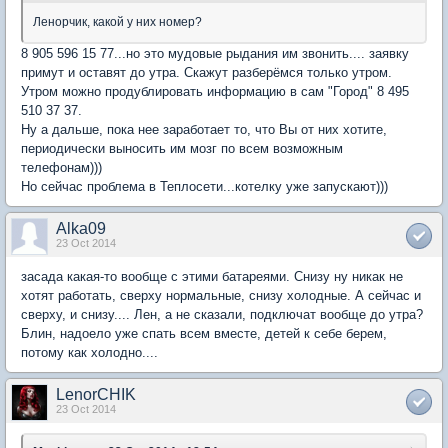
Ленорчик, какой у них номер?
8 905 596 15 77...но это мудовые рыдания им звонить.... заявку
примут и оставят до утра. Скажут разберёмся только утром.
Утром можно продублировать информацию в сам "Город" 8 495
510 37 37.
Ну а дальше, пока нее заработает то, что Вы от них хотите,
периодически выносить им мозг по всем возможным
телефонам)))
Но сейчас проблема в Теплосети...котелку уже запускают)))
Alka09
23 Oct 2014
засада какая-то вообще с этими батареями. Снизу ну никак не
хотят работать, сверху нормальные, снизу холодные. А сейчас и
сверху, и снизу.... Лен, а не сказали, подключат вообще до утра?
Блин, надоело уже спать всем вместе, детей к себе берем,
потому как холодно....
LenorCHIK
23 Oct 2014