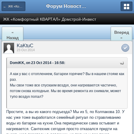
Форум Новостройки
← ЖК «Комфортный КВАРТАЛ»
ЖК «Комфортный КВАРТАЛ» Домстрой-Инвест
«
Вперед
Назад
»
KaKtuC
23 Oct 2014
DomiKK, on 23 Oct 2014 - 16:58:
А как у вас с отоплением, батареи горячие? Вы в нашем стояке как
раз.
Мы свои тоже все спускаем воздух, они нагреваются частично,
потом снова холодные. Мы во время ремонта их снимали, может
тупо воздух попал?
Простите, а вы из какого подъезда? Мы из 5, по Колпакова 10. У
нас уже тоже выработался семейный ритуал по стравливанию
воды из батареи на кухне.Она периодически сама остывает и
нагревается. Сантехник сегодня просто отказался придти на