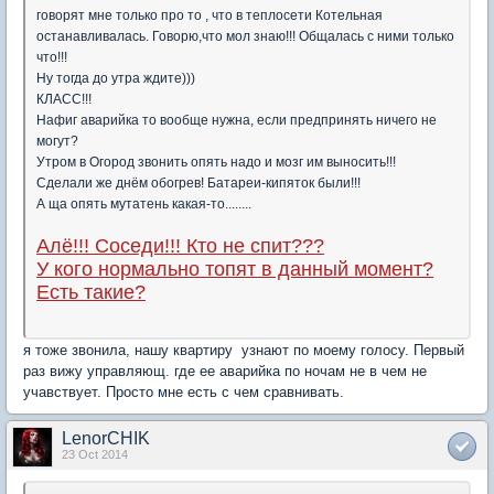
говорят мне только про то , что в теплосети Котельная
останавливалась. Говорю,что мол знаю!!! Общалась с ними только
что!!!
Ну тогда до утра ждите)))
КЛАСС!!!
Нафиг аварийка то вообще нужна, если предпринять ничего не
могут?
Утром в Огород звонить опять надо и мозг им выносить!!!
Сделали же днём обогрев! Батареи-кипяток были!!!
А ща опять мутатень какая-то........
Алё!!! Соседи!!! Кто не спит???
У кого нормально топят в данный момент?
Есть такие?
я тоже звонила, нашу квартиру узнают по моему голосу. Первый
раз вижу управляющ. где ее аварийка по ночам не в чем не
учавствует. Просто мне есть с чем сравнивать.
LenorCHIK
23 Oct 2014