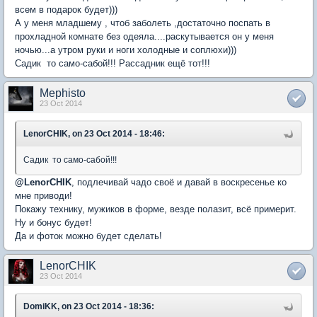
всем в подарок будет)))
А у меня младшему , чтоб заболеть ,достаточно поспать в
прохладной комнате без одеяла....раскутывается он у меня
ночью...а утром руки и ноги холодные и соплюхи)))
Садик то само-сабой!!! Рассадник ещё тот!!!
Mephisto
23 Oct 2014
LenorCHIK, on 23 Oct 2014 - 18:46:
Садик то само-сабой!!!
@
LenorCHIK
, подлечивай чадо своё и давай в воскресенье ко
мне приводи!
Покажу технику, мужиков в форме, везде полазит, всё примерит.
Ну и бонус будет!
Да и фоток можно будет сделать!
LenorCHIK
23 Oct 2014
DomiKK, on 23 Oct 2014 - 18:36: