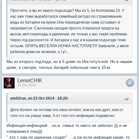
Простите, а вы из какого подъезда? Мы из 5, по Колпакова 10. У
нас уже тоже выработался семейный ритуал по стравливанию
воды из батареи на кухне.Она периодически сама остывает и
нагревается. Сантехник сегодня просто отказался придти на
вызов, мол перепады в давлении, не только у вас такая проблема.
Через год рассосется. И батареи у нас и в нашем подъезде тоже
остыли. ОПЯТЬ ВЕСЕЛАЯ НОЧКА НАСТУПАЕТ!!! Замучили, у меня
ребенок дома на лечении, а тут...
Мы из второго под'езда, но в 6 доме по Институтской. Но в нашем
доме, я смотрю, теплых батарей побольше чем в 10-м.
LenorCHIK
23 Oct 2014
am02rus, on 23 Oct 2014 - 18:20:
Дите болеет не потому что окна потеют, или из них дует, или от
того что на улице зима. А от того что инфекцию подхватил.
Инфекция-инфекцией....но в семье то никто не заболел ))) и не
собираемся пока)))
" это с ума по одиночке сходят" ....а уж если инфекция какая, то