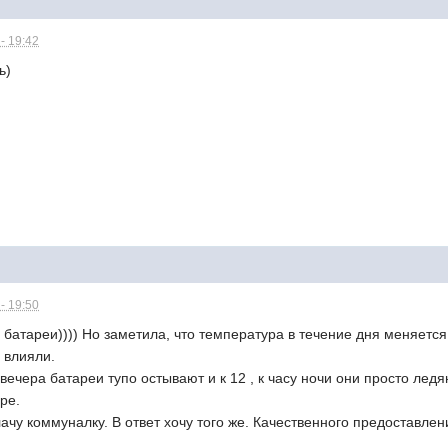
- 19:42
ь)
- 19:50
батареи)))) Но заметила, что температура в течение дня меняется..
 влияли.
0 вечера батареи тупо остывают и к 12 , к часу ночи они просто лед
ре.
лачу коммуналку. В ответ хочу того же. Качественного предоставлен