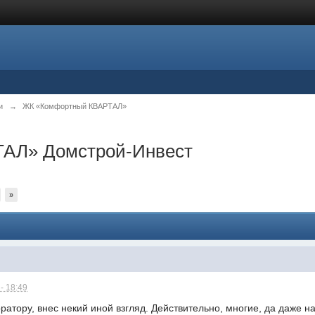
и
→
ЖК «Комфортный КВАРТАЛ»
АЛ» Домстрой-Инвест
»
- 18:49
атору, внес некий иной взгляд. Действительно, многие, да даже н