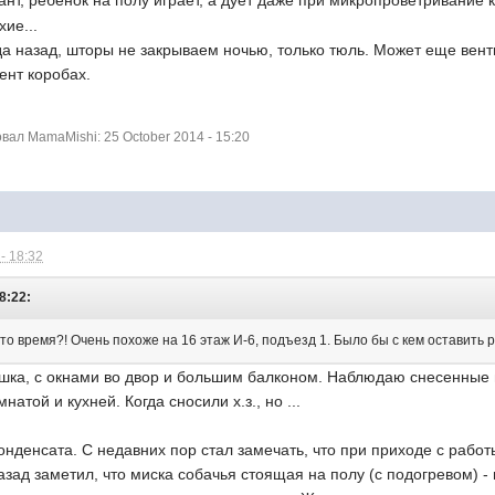
ант, ребенок на полу играет, а дует даже при микропроветривание 
хие...
а назад, шторы не закрываем ночью, только тюль. Может еще вент
ент коробах.
ал MamaMishi: 25 October 2014 - 15:20
- 18:32
8:22:
это время?! Очень похоже на 16 этаж И-6, подъезд 1. Было бы с кем оставить 
ушка, с окнами во двор и большим балконом. Наблюдаю снесенные в
атой и кухней. Когда сносили х.з., но ...
онденсата. С недавних пор стал замечать, что при приходе с работ
азад заметил, что миска собачья стоящая на полу (с подогревом) - 