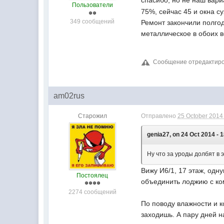
спасибо, но не наш вари
Пользователи
75%, сейчас 45 и окна су
349 сообщений
Ремонт закончили полгод
металлическое в обоих в
Сообщение отредактиров
am02rus
Старожил
Отправлено
25 October 2014 
genia27, on 24 Oct 2014 - 1
Ну что за уроды долбят в 
Вижу И6/1, 17 этаж, одн
Постоялец
объединить лоджию с комн
2274 сообщений
По поводу влажности и к
заходишь. А пару дней н