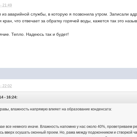
- 21:49
 из аварийной службы, в которую я позвонила утром. Записали адр
 кран, что отвечает за обратку горячей воды, кажется так это назы
ячие. Тепло. Надеюсь так и будет!
- 22:02
14 - 16:24:
равы, влажность напрямую влияет на образование конденсата:
ае все немного иначе. Влажность напомню у нас около 40%, проветриваем ре
ь вверх осушать оконный проем. Но, рама между подоконником и створкой ч