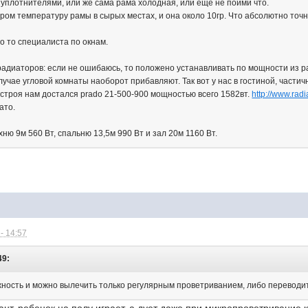
 с уплотнителями, или же сама рама холодная, или еще не пойми что.
ом температуру рамы в сырых местах, и она около 10гр. Что абсолютно точн
о то специалиста по окнам.
радиаторов: если не ошибаюсь, то положено устанавливать по мощности из ра
лучае угловой комнаты наоборот прибавляют. Так вот у нас в гостиной, частич
мстроя нам достался prado 21-500-900 мощностью всего 1582вт.
http://www.radi
ато.
ню 9м 560 Вт, спальню 13,5м 990 Вт и зал 20м 1160 Вт.
- 14:57
49:
жность и можно вылечить только регулярным проветриванием, либо переводит