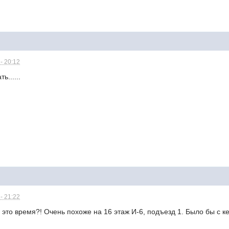
- 20:12
ь......
- 21:22
в это время?! Очень похоже на 16 этаж И-6, подъезд 1. Было бы с к