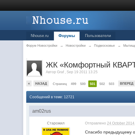
Nhouse.ru
Форумы
Пользователи
Форум Новостройки
→
Новостройки
→
Подмосковье
→
Мытищ
.
ЖК «Комфортный КВАРТ
Автор
Graf
,
Sep 19 2011 13:25
«
НАЗАД
ВПЕРЕД
Страниц
499
500
501
502
503
Сообщений в теме: 12721
am02rus
Старожил
Отправлено
24 October 2014 
Спасибо предыдущему ор