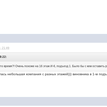
- 21:49
8:22:
это время?! Очень похоже на 16 этаж И-6, подъезд 1. Было бы с кем оставить 
лась небольшая компания с разных этажей))) виновника в 1-м подъе