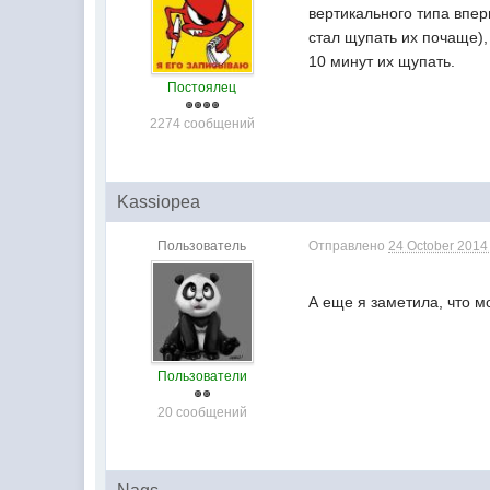
вертикального типа вперв
стал щупать их почаще),
10 минут их щупать.
Постоялец
2274 сообщений
Kassiopea
Пользователь
Отправлено
24 October 2014 
А еще я заметила, что м
Пользователи
20 сообщений