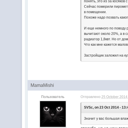
понять, это из за косяков
Сейчас померили пирометр
в помещении.
Похоже надо позвать каког
И еще немного по поводу 
вычитают около 20%, а в с
радиатор 1,8квт. Но от до
Что как мне кажется малов
Застройщик заложил на кух
MamaMishi
Пользователь
Отправлено
25 October 2014 
SVSc, on 23 Oct 2014 - 13:
Значит у вас большая вла