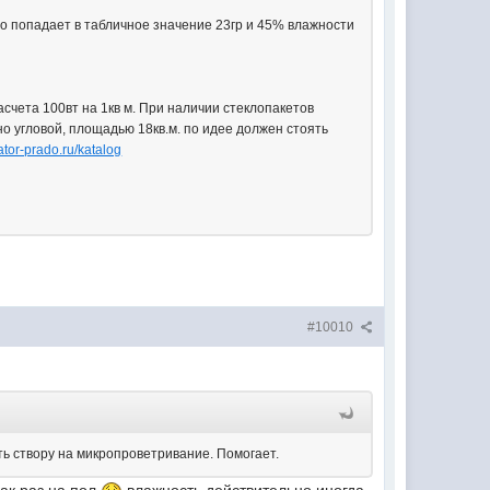
о попадает в табличное значение 23гр и 45% влажности
счета 100вт на 1кв м. При наличии стеклопакетов
но угловой, площадью 18кв.м. по идее должен стоять
ator-prado.ru/katalog
#10010
ь створу на микропроветривание. Помогает.