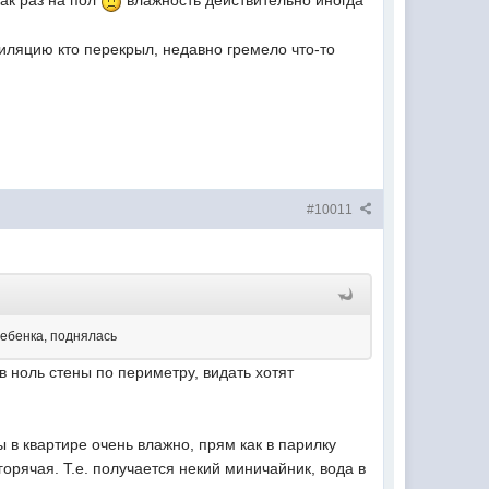
как раз на пол
влажность действительно иногда
иляцию кто перекрыл, недавно гремело что-то
#10011
ребенка, поднялась
 ноль стены по периметру, видать хотят
ы в квартире очень влажно, прям как в парилку
горячая. Т.е. получается некий миничайник, вода в