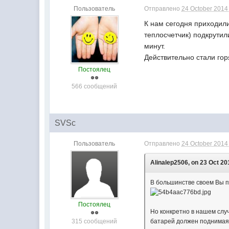
Пользователь
Отправлено
24 October 2014 
К нам сегодня приходили
теплосчетчик) подкрутили
минут.
Действительно стали гор
Постоялец
566 сообщений
SVSc
Пользователь
Отправлено
24 October 2014 
Alinalep2506, on 23 Oct 20
В большинстве своем Вы п
Постоялец
Но конкретно в нашем случ
315 сообщений
батарей должен поднимаяс