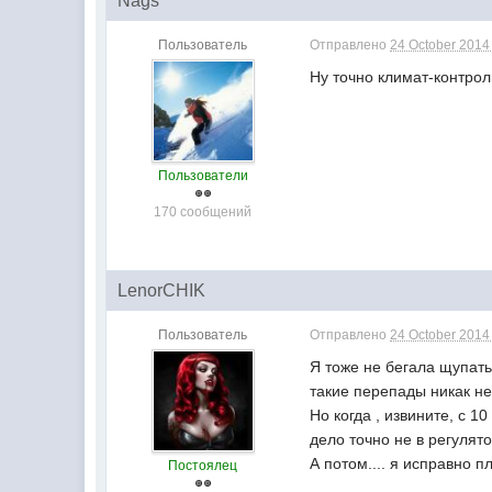
Nags
Пользователь
Отправлено
24 October 2014 
Ну точно климат-контрол
Пользователи
170 сообщений
LenorCHIK
Пользователь
Отправлено
24 October 2014 
Я тоже не бегала щупать 
такие перепады никак не
Но когда , извините, с 1
дело точно не в регулято
А потом.... я исправно п
Постоялец