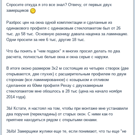
Спросите откуда я это все знал? Отвечу, от первых двух
замерщиков
Разброс цен на окна одной комплектации и сделанные из
одинакового профиля с одинаковым стеклопакетом был от 26
тыс. до 58 тыс. Основную разницу давала наценка за ламинацию.
Одни просили за нее 6 тыс, другие 18 тыс.
Что бы понять в "чем подвох" я многих просил делать по два
расчета, полностью белые окна и окна серые с наружи.
В итоге оконо размером 3х2 м состоящие из четырех створок (две
открываются, две глухих) с расширительным профилем по двум
сторонам (все ламинированное) с козырьком и отливом
сделанное из 60мм профиля Рехау с двухкамерным
стеклопакетом мне обошлось в 28 тыс (цена на начало ноября
2014 года).
ЗЫ Кстати, я настоял на том, чтобы при монтаже мне устанавили
два поручня (перекладины) от старых окон. С ними как-то
приятнее находиться рядом с открытыми окнами.
ЗЫЫ Замерщики жулики еще те, если понимают, что ты еще "не