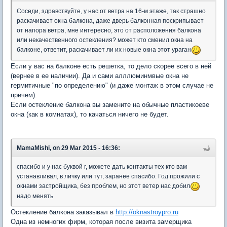
Соседи, здравствуйте, у нас от ветра на 16-м этаже, так страшно
раскачивает окна балкона, даже дверь балконная поскрипывает
от напора ветра, мне интересно, это от расположения балкона
или некачественного остекления? может кто сменил окна на
балконе, ответит, раскачивает ли их новые окна этот ураган
Если у вас на балконе есть решетка, то дело скорее всего в ней
(вернее в ее наличии). Да и сами алллюминмвые окна не
гермитичные "по определению" (и даже монтаж в этом случае не
причем).
Если остекление балкона вы замените на обычные пластикоеве
окна (как в комнатах), то качаться ничего не будет.
MamaMishi, on 29 Mar 2015 - 16:36:
спасибо и у нас буквой г, можете дать контакты тех кто вам
устанавливал, в личку или тут, заранее спасибо. Год прожили с
окнами застройщика, без проблем, но этот ветер нас добил
надо менять
Остекление балкона заказывал в
http://oknastroypro.ru
Одна из немногих фирм, которая после визита замерщика