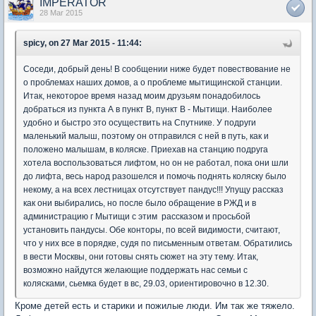
IMPERATOR
28 Mar 2015
spicy, on 27 Mar 2015 - 11:44:
Соседи, добрый день! В сообщении ниже будет повествование не
о проблемах наших домов, а о проблеме мытищинской станции.
Итак, некоторое время назад моим друзьям понадобилось
добраться из пункта А в пункт В, пункт В - Мытищи. Наиболее
удобно и быстро это осуществить на Спутнике. У подруги
маленький малыш, поэтому он отправился с ней в путь, как и
положено малышам, в коляске. Приехав на станцию подруга
хотела воспользоваться лифтом, но он не работал, пока они шли
до лифта, весь народ разошелся и помочь поднять коляску было
некому, а на всех лестницах отсутствует пандус!!! Упущу рассказ
как они выбирались, но после было обращение в РЖД и в
администрацию г Мытищи с этим рассказом и просьбой
установить пандусы. Обе конторы, по всей видимости, считают,
что у них все в порядке, судя по письменным ответам. Обратились
в вести Москвы, они готовы снять сюжет на эту тему. Итак,
возможно найдутся желающие поддержать нас семьи с
колясками, сьемка будет в вс, 29.03, ориентировочно в 12.30.
Кроме детей есть и старики и пожилые люди. Им так же тяжело.