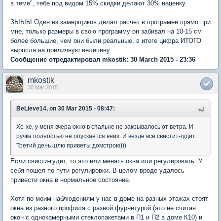
в теме", тебе под видом 15% скидки делают 30% наценку.
ЗЫЫЫ Один из замерщиков делал расчет в програмее прямо при
мне, только размеры в свою программу он забивал на 10-15 см
более большие, чем они были реальные, в итоге цифра ИТОГО
выросла на приличную величину.
Сообщение отредактировал mkostik: 30 March 2015 - 23:36
mkostik
30 Mar 2015
BeLieve14, on 30 Mar 2015 - 08:47:
Хе-хе, у меня вчера окно в спальне не закрывалось от ветра. И
ручка полностью не опускается вниз. И везде все свистит-гудит.
Третий день шлю приветы домстрою)))
Если свисти-гудит, то это или менять окна или регулировать. У
себя пошел по пути регулировки. В целом вроде удалось
привести окна в нормальное состояние.
Хотя по моим наблюдениям у нас в доме на разных этажах стоят
окна из разного профиля с разной фурнитурой (это не считая
окон с однокамерными стеклопакетами в П1 и П2 в доме К10) и