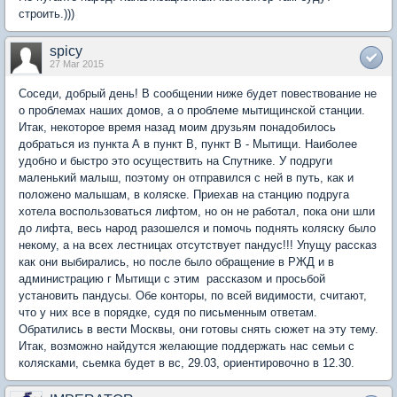
строить.)))
spicy
27 Mar 2015
Соседи, добрый день! В сообщении ниже будет повествование не
о проблемах наших домов, а о проблеме мытищинской станции.
Итак, некоторое время назад моим друзьям понадобилось
добраться из пункта А в пункт В, пункт В - Мытищи. Наиболее
удобно и быстро это осуществить на Спутнике. У подруги
маленький малыш, поэтому он отправился с ней в путь, как и
положено малышам, в коляске. Приехав на станцию подруга
хотела воспользоваться лифтом, но он не работал, пока они шли
до лифта, весь народ разошелся и помочь поднять коляску было
некому, а на всех лестницах отсутствует пандус!!! Упущу рассказ
как они выбирались, но после было обращение в РЖД и в
администрацию г Мытищи с этим рассказом и просьбой
установить пандусы. Обе конторы, по всей видимости, считают,
что у них все в порядке, судя по письменным ответам.
Обратились в вести Москвы, они готовы снять сюжет на эту тему.
Итак, возможно найдутся желающие поддержать нас семьи с
колясками, сьемка будет в вс, 29.03, ориентировочно в 12.30.