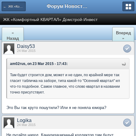
Форум Новостройки
← ЖК «Комфортный КВАРТАЛ»
ЖК «Комфортный КВАРТАЛ» Домстрой-Инвест
«
Вперед
Назад
»
Daisy53
24 Mar 2015
am02rus, on 23 Mar 2015 - 17:43:
Там будет строится дом, может и не один, по крайней мере так
гласит табличка на заборе, типа какой-то "Осенний квартал" ил
что-то подобное. Самое главное, что слово квартал в названии
точно присутствует.
Это Вы так круто пошутили? Или я не поняла юмора?
Logika
24 Mar 2015
Не пугайте народ. Канализационный коллектор там будут