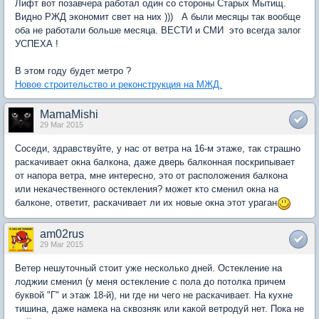
Лифт вот позавчера работал один со стороны Старых Мытищ.
Видно РЖД экономит свет на них ))) А были месяцы так вообще
оба не работали больше месяца. ВЕСТИ и СМИ это всегда залог
УСПЕХА !
В этом году будет метро ?
Новое строительство и реконструкция на МЖД.
MamaMishi
29 Mar 2015
Соседи, здравствуйте, у нас от ветра на 16-м этаже, так страшно
раскачивает окна балкона, даже дверь балконная поскрипывает
от напора ветра, мне интересно, это от расположения балкона
или некачественного остекления? может кто сменил окна на
балконе, ответит, раскачивает ли их новые окна этот ураган
am02rus
29 Mar 2015
Ветер нешуточный стоит уже несколько дней. Остекление на
лоджии сменил (у меня остекление с пола до потолка причем
буквой "Г" и этаж 18-й), ни где ни чего не раскачивает. На кухне
тишина, даже намека на сквозняк или какой ветродуй нет. Пока не