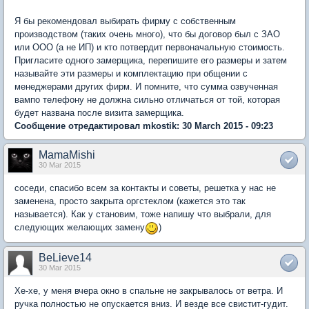
Я бы рекомендовал выбирать фирму с собственным
производством (таких очень много), что бы договор был с ЗАО
или ООО (а не ИП) и кто потвердит первоначальную стоимость.
Пригласите одного замерщика, перепишите его размеры и затем
называйте эти размеры и комплектацию при общении с
менеджерами других фирм. И помните, что сумма озвученная
вампо телефону не должна сильно отличаться от той, которая
будет названа после визита замерщика.
Сообщение отредактировал mkostik: 30 March 2015 - 09:23
MamaMishi
30 Mar 2015
соседи, спасибо всем за контакты и советы, решетка у нас не
заменена, просто закрыта оргстеклом (кажется это так
называется). Как у становим, тоже напишу что выбрали, для
следующих желающих замену
)
BeLieve14
30 Mar 2015
Хе-хе, у меня вчера окно в спальне не закрывалось от ветра. И
ручка полностью не опускается вниз. И везде все свистит-гудит.