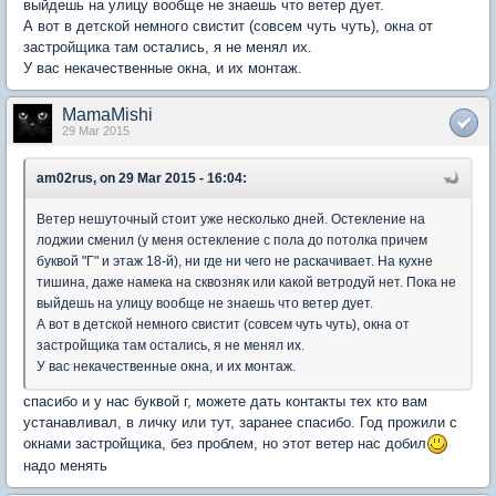
выйдешь на улицу вообще не знаешь что ветер дует.
А вот в детской немного свистит (совсем чуть чуть), окна от
застройщика там остались, я не менял их.
У вас некачественные окна, и их монтаж.
MamaMishi
29 Mar 2015
am02rus, on 29 Mar 2015 - 16:04:
Ветер нешуточный стоит уже несколько дней. Остекление на
лоджии сменил (у меня остекление с пола до потолка причем
буквой "Г" и этаж 18-й), ни где ни чего не раскачивает. На кухне
тишина, даже намека на сквозняк или какой ветродуй нет. Пока не
выйдешь на улицу вообще не знаешь что ветер дует.
А вот в детской немного свистит (совсем чуть чуть), окна от
застройщика там остались, я не менял их.
У вас некачественные окна, и их монтаж.
спасибо и у нас буквой г, можете дать контакты тех кто вам
устанавливал, в личку или тут, заранее спасибо. Год прожили с
окнами застройщика, без проблем, но этот ветер нас добил
надо менять