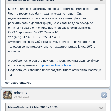
Мне делали по знакомству. Контора негромкая, малоизвестная.
Честно говоря сам бы я туда ни когда не пошел. Они
единственные согласились на монтаж у меня. До этого
рассчитывали с десяток фирм, но как только дело доходило
оплаты и заказа они сливались из-за сложности монтажа.
ООО "Евроделайт" (ООО "Милон М")
тел.(495) 517-43-11; +7-925-517-43-11
www.eurodelight.ru Сайт только у них вечно не работает. Да и
телефон вечно недоступен, но находятся рядом Мира 16/9, в
подвале.
А вообще после долгого изучения и мониторинга оконных фирм
вот эта понравилась:
http://www.oknamobifon.ru/
Недорого, собственное производство, много офисов по Москве, и
т.д.
большое спасибо
mkostik
29 Mar 2015
MamaMishi, on 29 Mar 2015 - 15:20: