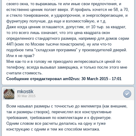
своего окна, то выражаешь те или иные свои предпочтения, и
естественно ценник ползет вверх. И профиль хочется не 58, а 70,
и стекло тонированное, и ударопрочное, и энергосберегающее, и
фурнитурку получше, да еще и взломостойкую, и т.д.
Даже когда ценник оглашается, допустим, от 10 тыр. за квадрат,
то это всего лишь означает, что это цена квадрата окон
определенного стандартного размера, например для домов серии
44П (коих по Москве тысячи понастроили), ну или что-то
подобное типа "складская программа" у производителей дверей.
Или я не прав?
Мне как-то и в голову не приходило интересоваться ценой по
телефону, всегда вызывал замерщика, и только после этого мне
считали стоимость.
Сообщение отредактировал am02rus: 30 March 2015 - 17:01
mkostik
30 Mar 2015
Всем называл размеры с точностью до милеметра (как внешние,
так и размеры створок), перечислял все конструктивные
требования, требования по комплектации и к фурнитуре.
Одним словом все расчеты делались на одну и туже
конструкцию с одним и тем же способом монтажа.