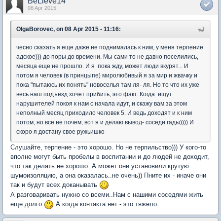
BeLieve14
08 Apr 2015
OlgaBorovec, on 08 Apr 2015 - 11:16:
чесно сказать я еще даже не поднималась к ним, у меня терпение
адское))) до поры до времени. Мы сами то не давно поселились,
месяца еще не прошло. И я пока жду, может люди вкурят... И
потом я человек (в принцыпе) миролюбивый я за мир и жвачку и
пока "пытаюсь их понять" новоселья там ля- ля. Но то что их уже
весь наш подъезд хочет прибить, это факт. Когда ищут
нарушителей покоя к нам с начала идут, и скажу вам за этом
неполный месяц приходило человек 5. И ведь доходят и к ним
потом, но все не почем, вот я и делаю вывод- соседи гады)))) И
скоро я достану свое ружьишко
Слушайте, терпение - это хорошо. Но не терпильство))) У кого-то
вполне могут быть пробелы в воспитании и до людей не доходит,
что так делать не хорошо. А может они установили крутую
шумоизоляцию, а она оказалась..не очень)) Пните их - иначе они
так и будут всех доканывать
А разговаривать нужно со всеми..Нам с нашими соседями жить
еще долго
А когда контакта нет - это тяжело.