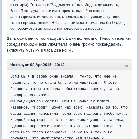
квартиры). Это же все "быдлячество" или Индивидуальность,
блин. Я вот думаю ноги им оторвать надо! Разговоры
разговаривать можно только с человеком разумным а тут еще
только прямостоящие. Я б на вашем месте заманала бы Огород
по поводу этой антены , а им придется реагировать
Да, к сожалению, соглашусь с Вами полностью. Плюс к тарелке,
соседи периодически любители очень громко поскандалить,
включить музыку в часа два ночи ..
Nechet, on 08 Apr 2015 - 10:12:
Если бы я в своем окне видела, что-то, что мне не
нравится, то не стала бы с этим мириться. Я эстэт.
Главное, чтобы это была объективная помеха, а не
придирка мелочная!
Мы кондиционеры должны были на балконах вешать,
наверное, "Город" может нас всех наказать за то, что
фасад здания испортили, если всех под одну гребенку...
У одной квартиры на 3-4 этаже кондиционер и тарелка,
длинные перекрещивающиеся шнуры ,тут даже когда-то
фото было этого безобразия. Таких бы я точно не
пожалела, это надругательство над зданием и