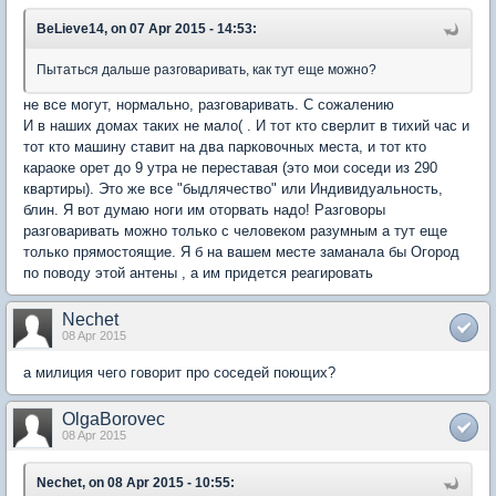
BeLieve14, on 07 Apr 2015 - 14:53:
Пытаться дальше разговаривать, как тут еще можно?
не все могут, нормально, разговаривать. С сожалению
И в наших домах таких не мало( . И тот кто сверлит в тихий час и
тот кто машину ставит на два парковочных места, и тот кто
караоке орет до 9 утра не переставая (это мои соседи из 290
квартиры). Это же все "быдлячество" или Индивидуальность,
блин. Я вот думаю ноги им оторвать надо! Разговоры
разговаривать можно только с человеком разумным а тут еще
только прямостоящие. Я б на вашем месте заманала бы Огород
по поводу этой антены , а им придется реагировать
Nechet
08 Apr 2015
а милиция чего говорит про соседей поющих?
OlgaBorovec
08 Apr 2015
Nechet, on 08 Apr 2015 - 10:55: