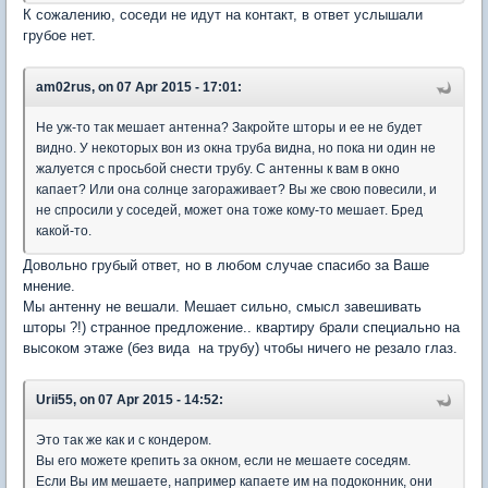
К сожалению, соседи не идут на контакт, в ответ услышали
грубое нет.
am02rus, on 07 Apr 2015 - 17:01:
Не уж-то так мешает антенна? Закройте шторы и ее не будет
видно. У некоторых вон из окна труба видна, но пока ни один не
жалуется с просьбой снести трубу. С антенны к вам в окно
капает? Или она солнце загораживает? Вы же свою повесили, и
не спросили у соседей, может она тоже кому-то мешает. Бред
какой-то.
Довольно грубый ответ, но в любом случае спасибо за Ваше
мнение.
Мы антенну не вешали. Мешает сильно, смысл завешивать
шторы ?!) странное предложение.. квартиру брали специально на
высоком этаже (без вида на трубу) чтобы ничего не резало глаз.
Urii55, on 07 Apr 2015 - 14:52:
Это так же как и с кондером.
Вы его можете крепить за окном, если не мешаете соседям.
Если Вы им мешаете, например капаете им на подоконник, они