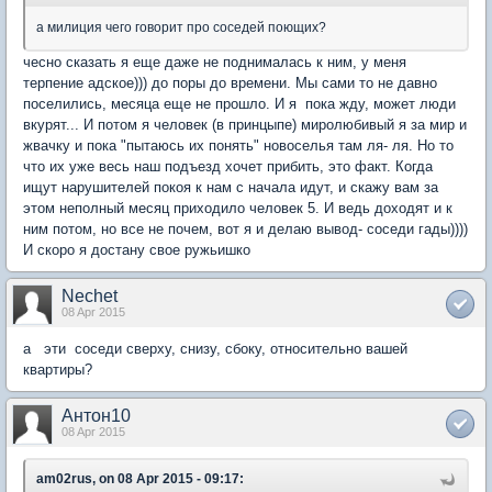
а милиция чего говорит про соседей поющих?
чесно сказать я еще даже не поднималась к ним, у меня
терпение адское))) до поры до времени. Мы сами то не давно
поселились, месяца еще не прошло. И я пока жду, может люди
вкурят... И потом я человек (в принцыпе) миролюбивый я за мир и
жвачку и пока "пытаюсь их понять" новоселья там ля- ля. Но то
что их уже весь наш подъезд хочет прибить, это факт. Когда
ищут нарушителей покоя к нам с начала идут, и скажу вам за
этом неполный месяц приходило человек 5. И ведь доходят и к
ним потом, но все не почем, вот я и делаю вывод- соседи гады))))
И скоро я достану свое ружьишко
Nechet
08 Apr 2015
а эти соседи сверху, снизу, сбоку, относительно вашей
квартиры?
Антон10
08 Apr 2015
am02rus, on 08 Apr 2015 - 09:17: