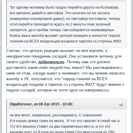
Тут одному человеку было трудно перейти дорогу на Колпакова,
все кричала, давайте светофор. Это конечно не ее заслуга
(наверняка планировали давно), но светофор поставили, теперь
чтоб перейти приходится ждать по 2 минуты пока зеленый
загорится, да и пробки теперь там собираются неимоверные.
Боюсь ваша жалоба вызовет цепную реакцию и начнутся террор
гонения на ВСЕХ владельцев кондеев и тарелок со стороны ЖКО.
Считаю, что цепную реакцию вызовет не моя жалоба, а
некорректное поведение соседей. Они установили антенну для
своего удобство,
добровольно
. Почему нам это должно
доставлять какие-либо неудобства, верно? Мы разговаривали с
ними об этом, соседи знают и понимают, что мы можем написать
жалобу в УК, получается, что "террор гонения на ВСЕХ
владельцев кондеев и тарелок со стороны ЖКО" будут именно с
подачи соседей, которые не хотят идти на компромиссы.
OlgaBorovec, on 08 Apr 2015 - 10:49:
не все могут, нормально, разговаривать. С сожалению
И в наших домах таких не мало( . И тот кто сверлит в тихий час и
тот кто машину ставит на два парковочных места, и тот кто
караоке орет до 9 утра не переставая (это мои соседи из 290