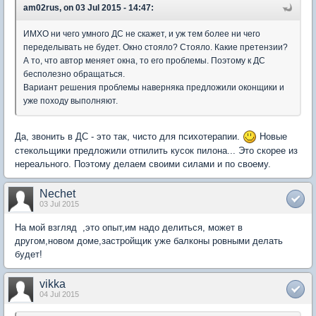
am02rus, on 03 Jul 2015 - 14:47:
ИМХО ни чего умного ДС не скажет, и уж тем более ни чего
переделывать не будет. Окно стояло? Стояло. Какие претензии?
А то, что автор меняет окна, то его проблемы. Поэтому к ДС
бесполезно обращаться.
Вариант решения проблемы наверняка предложили оконщики и
уже походу выполняют.
Да, звонить в ДС - это так, чисто для психотерапии.
Новые
стекольщики предложили отпилить кусок пилона... Это скорее из
нереального. Поэтому делаем своими силами и по своему.
Nechet
03 Jul 2015
На мой взгляд ,это опыт,им надо делиться, может в
другом,новом доме,застройщик уже балконы ровными делать
будет!
vikka
04 Jul 2015