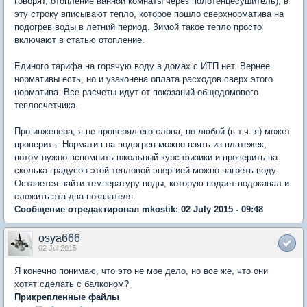
говорят, отопление ванной комнаты через полотенцесушитель), в
эту строку вписывают тепло, которое пошло сверхнорматива на
подогрев воды в летний период. Зимой такое тепло просто
включают в статью отопление.
Единого тарифа на горячую воду в домах с ИТП нет. Вернее
нормативы есть, но и узаконена оплата расходов сверх этого
норматива. Все расчеты идут от показаний общедомового
теплосчетчика.
Про инженера, я не проверял его слова, но любой (в т.ч. я) может
проверить. Норматив на подогрев можно взять из платежек,
потом нужно вспомнить школьный курс физики и проверить на
сколька градусов этой тепловой энергией можно нагреть воду.
Останется найти температуру воды, которую подает водоканал и
сложить эта два показателя.
Сообщение отредактировал mkostik: 02 July 2015 - 09:48
osya666
02 Jul 2015
Я конечно понимаю, что это не мое дело, но все же, что они
хотят сделать с балконом?
Прикрепленные файлы