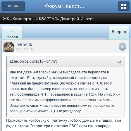
Форум Новостройки
← ЖК «Комфортный КВАРТАЛ»
ЖК «Комфортный КВАРТАЛ» Домстрой-Инвест
«
Вперед
Назад
»
mkostik
02 Jul 2015
Ezhe, on 02 Jul 2015 - 04:47:
мне вот даже интересно как бы выглядела эта переплата в
платежке. Есть единый утвержденный тариф. никаких доп
платежей не предусмотрено. Возможно в случае с ТСЖ это и
прокатило бы, например сославшись на неэффективность
теплообменников ИТП переданного в ведение ТСЖ. Но у нас УК и
все эти проблемы неэффективности не наша головная боль.
Инженер лукавит. у нас потерь по первичному теплоносителю
вообще быть не может - ЦТП через дорогу.
Посмотрите ноябрьскую платежку любого дома в мытищах, там
будет строка "теплотери в стояках ГВС" (или как в народе