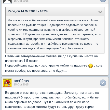
15 Oct 2015
Zaco, on 14 Oct 2015 - 16:24:
Логика проста - обеспечивай свои желания или откажись. Никто
насильно за руль не тащит. Надо просто задать себе вопрос, а
удобно ли мне ездить на машине или выбрать общественный
транспорт? В данном случае речь идет не только о парковке, но и
о времени в пути, пробках, стоимости бензина, стоимости
содержания автомобиля и т.д. Убрать все машины со двора - не
самая плохая идея. Я за концепцию "двор без машин.
Отличная
самоуспокоение
мотивация для купивших места на
парковке за 1,5 лямов
Пора собирать подписи за открытие мойке на паркинге
, хоть
места свободные простаивать не будут...
am02rus
15 Oct 2015
Во дворе огромная детская площадка. Зачем детям играть на
парковке? Я просто не представляю, что бы было, если бы не
было парковки во дворе. Тут и с наличием-то оной из-за
машиноместа скоро жители будут готовы друг другу горло