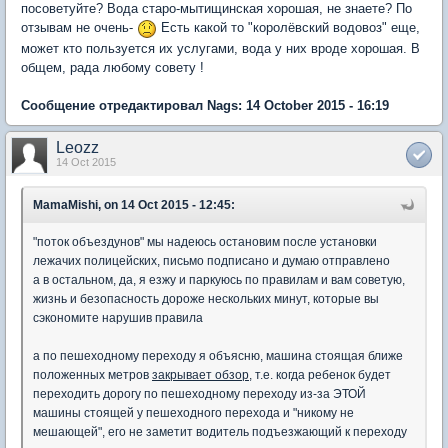
посоветуйте? Вода старо-мытищинская хорошая, не знаете? По
отзывам не очень-
Есть какой то "королёвский водовоз" еще,
может кто пользуется их услугами, вода у них вроде хорошая. В
общем, рада любому совету !
Сообщение отредактировал Nags: 14 October 2015 - 16:19
Leozz
14 Oct 2015
MamaMishi, on 14 Oct 2015 - 12:45:
"поток объездунов" мы надеюсь остановим после установки
лежачих полицейских, письмо подписано и думаю отправлено
а в остальном, да, я езжу и паркуюсь по правилам и вам советую,
жизнь и безопасность дороже нескольких минут, которые вы
сэкономите нарушив правила
а по пешеходному переходу я объясню, машина стоящая ближе
положенных метров
закрывает обзор
, т.е. когда ребенок будет
переходить дорогу по пешеходному переходу из-за ЭТОЙ
машины стоящей у пешеходного перехода и "никому не
мешающей", его не заметит водитель подъезжающий к переходу