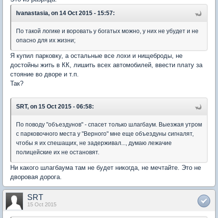
Ivanastasia, on 14 Oct 2015 - 15:57:
По такой логике и воровать у богатых можно, у них не убудет и не
опасно для их жизни;
Я купил парковку, а остальные все лохи и нищеброды, не
достойны жить в КК, лишить всех автомобилей, ввести плату за
стояние во дворе и т.п.
Так?
SRT, on 15 Oct 2015 - 06:58:
По поводу "объездунов" - спасет только шлагбаум. Выезжая утром
с парковочного места у "Верного" мне еще объездуны сигналят,
чтобы я их спешащих, не задерживал..., думаю лежачие
полицейские их не остановят.
Ни какого шлагбаума там не будет никогда, не мечтайте. Это не
дворовая дорога.
SRT
15 Oct 2015