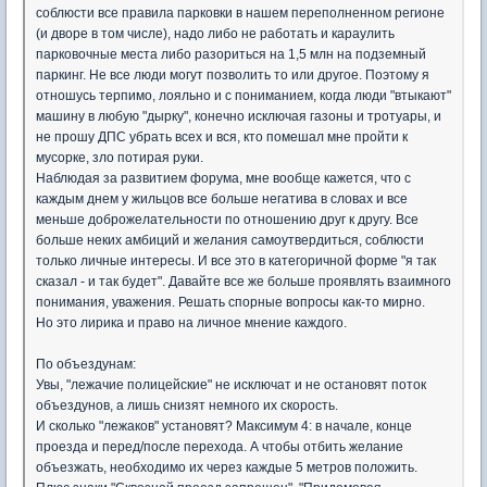
соблюсти все правила парковки в нашем переполненном регионе
(и дворе в том числе), надо либо не работать и караулить
парковочные места либо разориться на 1,5 млн на подземный
паркинг. Не все люди могут позволить то или другое. Поэтому я
отношусь терпимо, лояльно и с пониманием, когда люди "втыкают"
машину в любую "дырку", конечно исключая газоны и тротуары, и
не прошу ДПС убрать всех и вся, кто помешал мне пройти к
мусорке, зло потирая руки.
Наблюдая за развитием форума, мне вообще кажется, что с
каждым днем у жильцов все больше негатива в словах и все
меньше доброжелательности по отношению друг к другу. Все
больше неких амбиций и желания самоутвердиться, соблюсти
только личные интересы. И все это в категоричной форме "я так
сказал - и так будет". Давайте все же больше проявлять взаимного
понимания, уважения. Решать спорные вопросы как-то мирно.
Но это лирика и право на личное мнение каждого.
По объездунам:
Увы, "лежачие полицейские" не исключат и не остановят поток
объездунов, а лишь снизят немного их скорость.
И сколько "лежаков" установят? Максимум 4: в начале, конце
проезда и перед/после перехода. А чтобы отбить желание
объезжать, необходимо их через каждые 5 метров положить.