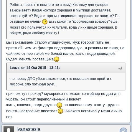
Ребята, привет! я немного не в тему) Кто воду для кулеров
заказывает? Какая контора хорошая в Мытищи доставляет,
посоветуйте? Вода старо-мытищинская хорошая, не знаете? По
отзывам не очень-
Есть какой то "королёвский водовоз" еще,
может кто пользуется их услугами, вода у них вроде хорошая. В
общем, рада любому совету !
мы заказываем старомытищинскую, муж говорит пить ее
приятней, чем из фильтра водопроводную, я разницы не вижу, на
чайнике от нее такой же белый налет, как от водопроводной,
будем менять поставщика
Leozz, on 14 Oct 2015 - 13:41:
не прошу ДПС убрать всех и вся, кто помешал мне пройти к
мусорке, зло потирая руки.
при чем тут проход? мусоровоз не может контейнер по два дня
убрать, он стоит переполненный и воняет
жить, конечно, надо дружно
по написанному тексту трудно
понять настроение писателя
никакого негатива у меня лично
нет
Ivanastasia