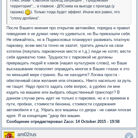
Плюс знаки "Сквозной проезд запрещен", "Придомовая
территория".... и главное - ДПСника на выезде с проезда (у
гаража)
). Только тогда будет эффект. Иначе все равно, что
"слону дробина".
После Вашего мнения про открытие автомойки, порядка и правил
поведения я не думал чему-то удивиться, но Вы превзошли себя.
Не обижайтесь, но в Подмосковье планируют развивать платную
парковку, всем места точно не хватит, тратить деньги на свои
хотелки (покупать парковочное место и т.д.) люди не хотят, вести
себя адекватно тоже. Трудности с парковкой не должны
превращать людей в хамов (нашел культурное слово), но Ваше
высказывание позволяет оправдать многое в Ваших глазах и это
по меньшей мере странно. Вы не находите? Логика проста -
обеспечивай свои желания или откажись. Никто насильно за руль
не тащит. Надо просто задать себе вопрос, а удобно ли мне
ездить на машине или выбрать общественный транспорт? В
данном случае речь идет не только о парковке, но и о времени в
пути, пробках, стоимости бензина, стоимости содержания
автомобиля и т.д. Убрать все машины со двора - не самая плохая
идея. Я за концепцию "двор без машин.
Сообщение отредактировал Zaco: 14 October 2015 - 19:58
am02rus