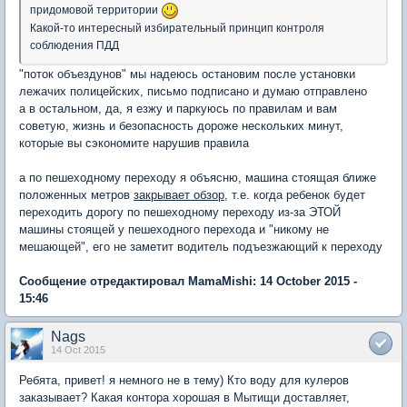
придомовой территории
Какой-то интересный избирательный принцип контроля
соблюдения ПДД
"поток объездунов" мы надеюсь остановим после установки
лежачих полицейских, письмо подписано и думаю отправлено
а в остальном, да, я езжу и паркуюсь по правилам и вам
советую, жизнь и безопасность дороже нескольких минут,
которые вы сэкономите нарушив правила
а по пешеходному переходу я объясню, машина стоящая ближе
положенных метров
закрывает обзор
, т.е. когда ребенок будет
переходить дорогу по пешеходному переходу из-за ЭТОЙ
машины стоящей у пешеходного перехода и "никому не
мешающей", его не заметит водитель подъезжающий к переходу
Сообщение отредактировал MamaMishi: 14 October 2015 -
15:46
Nags
14 Oct 2015
Ребята, привет! я немного не в тему) Кто воду для кулеров
заказывает? Какая контора хорошая в Мытищи доставляет,