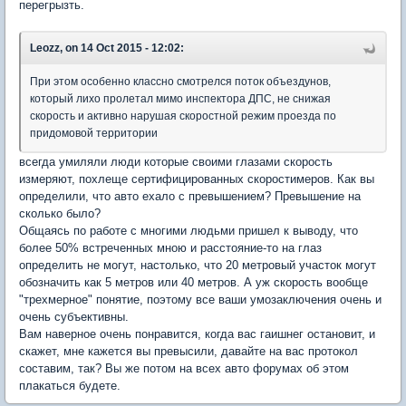
перегрызть.
Leozz, on 14 Oct 2015 - 12:02:
При этом особенно классно смотрелся поток объездунов,
который лихо пролетал мимо инспектора ДПС, не снижая
скорость и активно нарушая скоростной режим проезда по
придомовой территории
всегда умиляли люди которые своими глазами скорость
измеряют, похлеще сертифицированных скоростимеров. Как вы
определили, что авто ехало с превышением? Превышение на
сколько было?
Общаясь по работе с многими людьми пришел к выводу, что
более 50% встреченных мною и расстояние-то на глаз
определить не могут, настолько, что 20 метровый участок могут
обозначить как 5 метров или 40 метров. А уж скорость вообще
"трехмерное" понятие, поэтому все ваши умозаключения очень и
очень субъективны.
Вам наверное очень понравится, когда вас гаишнег остановит, и
скажет, мне кажется вы превысили, давайте на вас протокол
составим, так? Вы же потом на всех авто форумах об этом
плакаться будете.