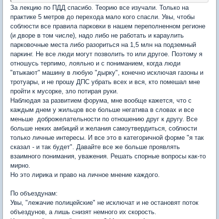
За лекцию по ПДД спасибо. Теорию все изучали. Только на
практике 5 метров до перехода мало кого спасли. Увы, чтобы
соблюсти все правила парковки в нашем переполненном регионе
(и дворе в том числе), надо либо не работать и караулить
парковочные места либо разориться на 1,5 млн на подземный
паркинг. Не все люди могут позволить то или другое. Поэтому я
отношусь терпимо, лояльно и с пониманием, когда люди
"втыкают" машину в любую "дырку", конечно исключая газоны и
тротуары, и не прошу ДПС убрать всех и вся, кто помешал мне
пройти к мусорке, зло потирая руки.
Наблюдая за развитием форума, мне вообще кажется, что с
каждым днем у жильцов все больше негатива в словах и все
меньше доброжелательности по отношению друг к другу. Все
больше неких амбиций и желания самоутвердиться, соблюсти
только личные интересы. И все это в категоричной форме "я так
сказал - и так будет". Давайте все же больше проявлять
взаимного понимания, уважения. Решать спорные вопросы как-то
мирно.
Но это лирика и право на личное мнение каждого.
По объездунам:
Увы, "лежачие полицейские" не исключат и не остановят поток
объездунов, а лишь снизят немного их скорость.