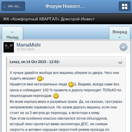
Форум Новостройки
← ЖК «Комфортный КВАРТАЛ»
ЖК «Комфортный КВАРТАЛ» Домстрой-Инвест
«
Вперед
Назад
»
MamaMishi
14 Oct 2015
Leozz, on 14 Oct 2015 - 12:02:
А лучше давайте вообще все машины уберем со двора. Чего они
ходить мешают
)
Нравятся мне категоричные люди
)). Видимо, всегда сами без
греха и соблюдают 100 % правила и дорогу переходят ТОЛЬКО по
пешеходным переходам
Во всем хороша мера и разумные грани. Да, на газонах, тротуарах
неприемлемо парковаться. Но зачем дергать машину, если она
стоит не за 5 метров до перехода, а вплотную к нему.
При этом особенно классно смотрелся поток объездунов,
который лихо пролетал мимо инспектора ДПС, не снижая
скорость и активно нарушая скоростной режим проезда по