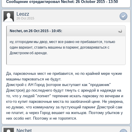
Сообщение отредактировал Nechet: 26 October 2015 - 13:50
Leozz
26 Oct 2015
Nechet, on 26 Oct 2015 - 10:45:
ну, отгородим мы двор, мест все равно не прибаваится, только
один вариант, ставить машины в паркинг, договариваться с
Домстроем об аренде.
Да, парковочных мест не прибавится, но по крайней мере чужие
машины парковаться не будут.
Домстрой с АН Город (которое выступает как "продажник"
Домстроя) до последнего будут тянуть с арендой в надежде на
то, что у людей "лопнет" терпение искать парковку по вечерам и
кто-то купит парковочные места по заоблачной цене. Не уверена,
но думаю, что коммуналку за пустующий паркинг Домстрой сам
не платит, а через Город вешает на жильцов. Поэтому убытков у
них особо нет. Поэтому и не торопятся.
Nechet