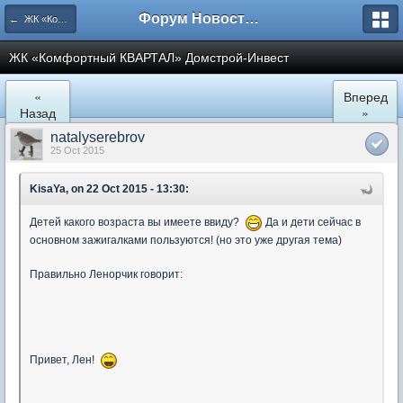
Форум Новостройки
← ЖК «Комфортный КВАРТАЛ»
ЖК «Комфортный КВАРТАЛ» Домстрой-Инвест
«
Вперед
Назад
»
natalyserebrov
25 Oct 2015
KisaYa, on 22 Oct 2015 - 13:30:
Детей какого возраста вы имеете ввиду?
Да и дети сейчас в
основном зажигалками пользуются! (но это уже другая тема)
Правильно Ленорчик говорит:
Привет, Лен!