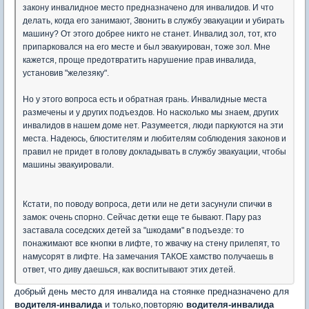
закону инвалидное место предназначено для инвалидов. И что
делать, когда его занимают, Звонить в службу эвакуации и убирать
машину? От этого добрее никто не станет. Инвалид зол, тот, кто
припарковался на его месте и был эвакуирован, тоже зол. Мне
кажется, проще предотвратить нарушение прав инвалида,
установив "железяку".
Но у этого вопроса есть и обратная грань. Инвалидные места
размечены и у других подъездов. Но насколько мы знаем, других
инвалидов в нашем доме нет. Разумеется, люди паркуются на эти
места. Надеюсь, блюстителям и любителям соблюдения законов и
правил не придет в голову докладывать в службу эвакуации, чтобы
машины эвакуировали.
Кстати, по поводу вопроса, дети или не дети засунули спички в
замок: очень спорно. Сейчас детки еще те бывают. Пару раз
заставала соседских детей за "шкодами" в подъезде: то
понажимают все кнопки в лифте, то жвачку на стену прилепят, то
намусорят в лифте. На замечания ТАКОЕ хамство получаешь в
ответ, что диву даешься, как воспитывают этих детей.
добрый день место для инвалида на стоянке предназначено для
водителя-инвалида
и только,повторяю
водителя-инвалида