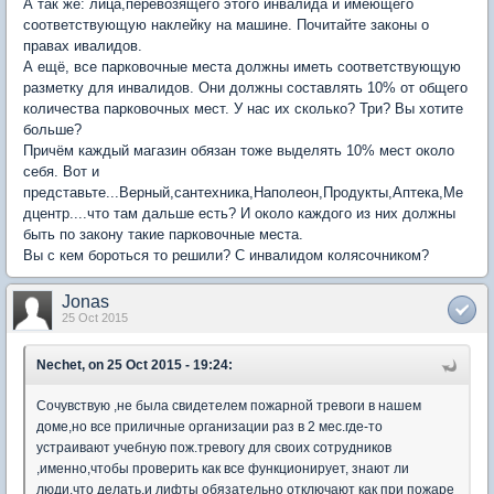
А так же: лица,перевозящего этого инвалида и имеющего
соответствующую наклейку на машине. Почитайте законы о
правах ивалидов.
А ещё, все парковочные места должны иметь соответствующую
разметку для инвалидов. Они должны составлять 10% от общего
количества парковочных мест. У нас их сколько? Три? Вы хотите
больше?
Причём каждый магазин обязан тоже выделять 10% мест около
себя. Вот и
представьте...Верный,сантехника,Наполеон,Продукты,Аптека,Ме
дцентр....что там дальше есть? И около каждого из них должны
быть по закону такие парковочные места.
Вы с кем бороться то решили? С инвалидом колясочником?
Jonas
25 Oct 2015
Nechet, on 25 Oct 2015 - 19:24:
Сочувствую ,не была свидетелем пожарной тревоги в нашем
доме,но все приличные организации раз в 2 мес.где-то
устраивают учебную пож.тревогу для своих сотрудников
,именно,чтобы проверить как все функционирует, знают ли
люди,что делать,и лифты обязательно отключают как при пожаре