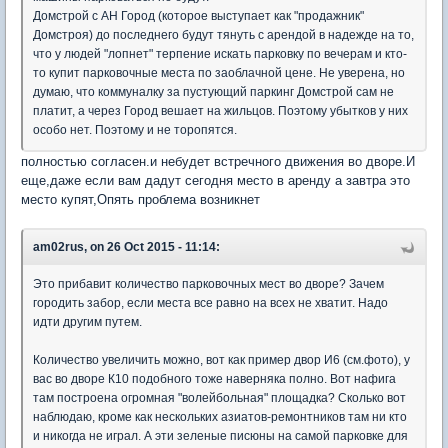
Домстрой с АН Город (которое выступает как "продажник"
Домстроя) до последнего будут тянуть с арендой в надежде на то,
что у людей "лопнет" терпение искать парковку по вечерам и кто-
то купит парковочные места по заоблачной цене. Не уверена, но
думаю, что коммуналку за пустующий паркинг Домстрой сам не
платит, а через Город вешает на жильцов. Поэтому убытков у них
особо нет. Поэтому и не торопятся.
полностью согласен.и небудет встречного движения во дворе.И
еще,даже если вам дадут сегодня место в аренду а завтра это
место купят,Опять проблема возникнет
am02rus, on 26 Oct 2015 - 11:14:
Это прибавит количество парковочных мест во дворе? Зачем
городить забор, если места все равно на всех не хватит. Надо
идти другим путем.
Количество увеличить можно, вот как пример двор И6 (см.фото), у
вас во дворе К10 подобного тоже наверняка полно. Вот нафига
там построена огромная "волейбольная" площадка? Сколько вот
наблюдаю, кроме как нескольких азиатов-ремонтников там ни кто
и никогда не играл. А эти зеленые писюны на самой парковке для