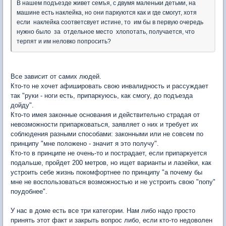
В нашем подъезде живет семъя, с двумя маленьки детьми, на
машине есть наклейка, но они паркуются как и где смогут, хотя
если наклейка соответсвует истине, то им бы в первую очередь
нужно было за отдельное место хлопотать, получается, что
терпят и им неловко попросить?
Все зависит от самих людей.
Кто-то не хочет афишировать свою инвалидность и рассуждает
так "руки - ноги есть, припаркуюсь, как смогу, до подъезда
дойду".
Кто-то имея законные основания и действительно страдая от
невозможности припарковаться, заявляет о них и требует их
соблюдения разными способами: законными или не совсем по
принципу "мне положено - значит я это получу".
Кто-то в принципе не очень-то и пострадает, если припаркуется
подальше, пройдет 200 метров, но ищет варианты и лазейки, как
устроить себе жизнь покомфортнее по принципу "а почему бы
мне не воспользоваться возможностью и не устроить свою "попу"
поудобнее".
У нас в доме есть все три категории. Нам либо надо просто
принять этот факт и закрыть вопрос либо, если кто-то недоволен