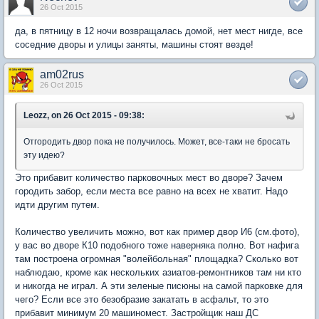
26 Oct 2015
да, в пятницу в 12 ночи возвращалась домой, нет мест нигде, все
соседние дворы и улицы заняты, машины стоят везде!
am02rus
26 Oct 2015
Leozz, on 26 Oct 2015 - 09:38:
Отгородить двор пока не получилось. Может, все-таки не бросать
эту идею?
Это прибавит количество парковочных мест во дворе? Зачем
городить забор, если места все равно на всех не хватит. Надо
идти другим путем.
Количество увеличить можно, вот как пример двор И6 (см.фото),
у вас во дворе К10 подобного тоже наверняка полно. Вот нафига
там построена огромная "волейбольная" площадка? Сколько вот
наблюдаю, кроме как нескольких азиатов-ремонтников там ни кто
и никогда не играл. А эти зеленые писюны на самой парковке для
чего? Если все это безобразие закатать в асфальт, то это
прибавит минимум 20 машиномест. Застройщик наш ДС