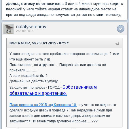
,фольц к этому не
относится.
в 3 или в 4 живет мужчина ходит с
палочкой у него тойота черная ставит на инвалидное место на
против подъезда иногда не получается ,он же не ставит железку,
natalyserebrov
25 Oct 2015
IMPERATOR, on 25 Oct 2015 - 07:57:
У каво сегодня на этаже сработала пожарная сигнализация ? или
что еще может быть ? )))
Пока смешно , но и грустно... Пищала час или два пока не
приехали .............
А если пожар был бы ?
Дальнейшие действия упущу ...
Собственникам
За одно вот попалось - ГОРОД -
обязательно к прочтению.
План ремонта на 2015 год Колпакова 10
ну что то не видно что
сделали входную дверь в подезде 7. Там нерадивые люди при
заносе всего в дом сломали язычок и дверь иногда совсем не
закрывается. И зачем тогда домовон и прочее .... ???