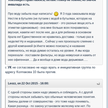
Volkswagen
Tiguan кажись, белый. Номер не помню, но значок
инвалида есть.
Про воду забыла еще написать!
Я 3 года заказывала воду
Нестле в бутылях (не путаем с водой в бутылках, которую на
Мытищинском пивзаводе разливают - это разные вещи,хоть и
этикетки одинаковые) - она мне больше всех понравилась:
вкусная, накипи нет после нее, да и для ребенка в основном
брала ее! Единственное не нравилась доставка - только раз в
неделю! Ну и недешевая... Сейчас у них произошло слияние с
другой компанией (в Инете можно поискать) и название
изменилось, но вода думаю осталась на уровне. А мы когда
переехали - поставили фильтры, но вода невкусная и накипь от
нее офигенная..... Да и вообще в доме вода дерьмовая......
с
УК
не согласовано не надо врать и инициативная группа по
адресу Колпакова 10 была против.
Leozz, on 22 Oct 2015 - 16:00:
С одной стороны закон надо уважать и соблюдать. А с другой
стороны нельзя забывать про обычные человеческие понятия.
Законы далеки от совершенства - это тоже надо понимать..
Какая разница - по закону установили железяку или нет. По