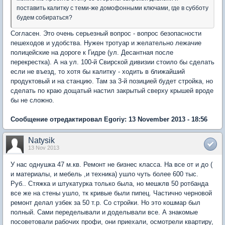
поставить калитку с теми-же домофонными ключами, где в субботу
будем собираться?
Согласен. Это очень серьезный вопрос - вопрос безопасности
пешеходов и удобства. Нужен тротуар и желательно лежачие
полицейские на дороге к Гидре (ул. Десантная после
перекрестка). А на ул. 100-й Свирской дивизии стоило бы сделать
если не въезд, то хотя бы калитку - ходить в ближайший
продуктовый и на станцию. Там за 3-й позицией будет стройка, но
сделать по краю дощатый настил закрытый сверху крышей вроде
бы не сложно.
Сообщение отредактировал Egoriy: 13 November 2013 - 18:56
Natysik
13 Nov 2013
У нас однушка 47 м.кв. Ремонт не бизнес класса. На все от и до (
и материалы, и мебель ,и техника) ушло чуть более 600 тыс.
Руб.. Стяжка и штукатурка только была, но мешклв 50 ротбанда
все же на стены ушло, тк кривые были пипец. Частично черновой
ремонт делал узбек за 50 т.р. Со стройки. Но это кошмар был
полный. Сами переделывали и доделывали все. А знакомые
посоветовали рабочих профи, они приехали, осмотрели квартиру,