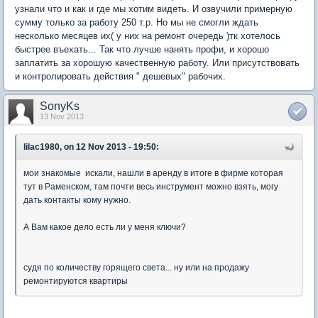
узнали что и как и где мы хотим видеть. И озвучили примерную
сумму только за работу 250 т.р. Но мы не смогли ждать
несколько месяцев их( у них на ремонт очередь )тк хотелось
быстрее въехать... Так что лучше нанять профи, и хорошо
заплатить за хорошую качественную работу. Или присутствовать
и контролировать действия " дешевых" рабочих.
SonyKs
13 Nov 2013
lilac1980, on 12 Nov 2013 - 19:50:
мои знакомые искали, нашли в аренду в итоге в фирме которая
тут в Раменском, там почти весь инструмент можно взять, могу
дать контакты кому нужно.
А Вам какое дело есть ли у меня ключи?
судя по количеству горящего света... ну или на продажу
ремонтируются квартиры