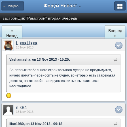
Форум Новостройки
← Микрорайон Солнечный (ул. Лучистая 1, 2, 3)
застройщик "Рамстрой" вторая очередь
«
Вперед
Назад
»
LissaLissa
13 Nov 2013
Vashamasha, on 13 Nov 2013 - 15:25:
Во-первых глобального строительного мусора не предвидится,
ничего ломать -переносить не будем, во -вторых есть старенькая
девятка, на которой планируем ввозить и вывозить все
необходимое
nik84
13 Nov 2013
lilac1980, on 13 Nov 2013 - 09:18: