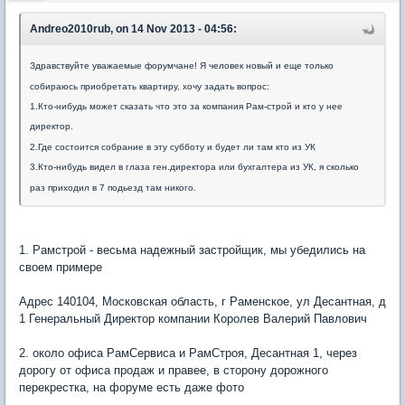
Andreo2010rub, on 14 Nov 2013 - 04:56:
Здравствуйте уважаемые форумчане! Я человек новый и еще только
собираюсь приобретать квартиру, хочу задать вопрос:
1.Кто-нибудь может сказать что это за компания Рам-строй и кто у нее
директор.
2.Где состоится собрание в эту субботу и будет ли там кто из УК
3.Кто-нибудь видел в глаза ген.директора или бухгалтера из УК, я сколько
раз приходил в 7 подьезд там никого.
1. Рамстрой - весьма надежный застройщик, мы убедились на
своем примере
Адрес 140104, Московская область, г Раменское, ул Десантная, д
1 Генеральный Директор компании Королев Валерий Павлович
2. около офиса РамСервиса и РамСтроя, Десантная 1, через
дорогу от офиса продаж и правее, в сторону дорожного
перекрестка, на форуме есть даже фото