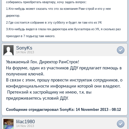
собираюсь приобретать квартиру, хочу задать вопрос:
1.Кто-нибудь может сказать что это за компания Рам-строй и кто у нее
директор.
2.Где состоится собрание в эту субботу и будет ли там кто из УК
3.Кто-нибудь видел в глаза ген.директора или бухгалтера из УК, я сколько раз
приходил в 7 подьезд там никого.
SonyKs
14 Nov 2013
Уважаемый Ген. Директор РамСтроя!
На форуме, один из участников ДДУ предлагает помощь в
получение ключей.
В связи с этим, прошу провести инструктаж сотрудников, о
конфиденциальности информации которой они владеют.
Претензий к застройщику не имею, т.к. вы
придерживаетесь условий ДДУ.
Сообщение отредактировал SonyKs: 14 November 2013 - 08:12
lilac1980
14 Nov 2013