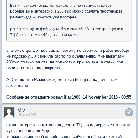
Вот и я увидел только материалы, но не стоимость работ.
Вообще, мне интересно, в 250 тыр можно сделать простенький
ремонт? (дабы въехать уже поскорее).
p.s. за ссылку на фабрику мебели спасибо! А то смотрел кухни в
ТЦ Альфа - там от 45 цены начинались.
знакомые делают все сами, поэтому по стоимости работ вообще
не подскажу... я звонила как то по объявлению, мне выкатили
200тыс только работа, не полностью причем все, а стены под
обои и потолок под покраску...
А, Столплит в Раменском, где то за Макдональдсом... там
заказывали
Сообщение отредактировал lilac1980: 14 November 2013 - 09:55
Miv
14 Nov 2013
столплит сразу за макдональдсом в ТЦ - вход через чентр потом
чутка нелево и он будет.
только раньше он был побольше а сейчас вообще крохотный