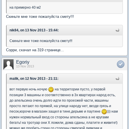
на примерно 40 м2
Скиньте мне тоже пожалуйста смету!!!
nik84, on 13 Nov 2013 - 15:44:
Скиньте мне тоже пожалуйста смету!!!
Сорри, скачал на 319 странице...
Egoriy
13 Nov 2013
malik, on 12 Nov 2013 - 21:11:
вот первую ночь ночую
на территории пусто, у первой
позиции 3 машины и соответственно в 3х квартирах народ есть,
до апельсина очень долго идти по проезжей части, машины
просто летают по прямой, на улице народу нет, везде грязь и
песок,короче в магазин защел в тине,дерьме и паутине
))) нам
нужен нормальный вход со стороны апельсина а не кругами
бегать! на тротуар они Х ложили, дома сданы, платите и живите!)
можно же пробить стену со стороны свирской дивизии и