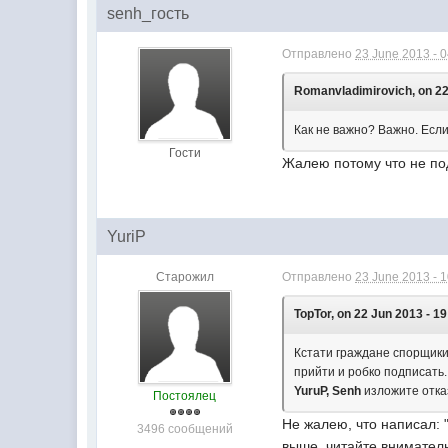
senh_гость
Отправлено
23 June 2013 - 
Romanvladimirovich, on 22
Как не важно? Важно. Если
Гости
Жалею потому что не по
YuriP
Старожил
Отправлено
23 June 2013 - 
TopTor, on 22 Jun 2013 - 19
Кстати граждане спорщики 
прийти и робко подписать.
YuruP, Senh
изложите отказ
Постоялец
Не жалею, что написал: "
3496 сообщений
выше, читайте внимател