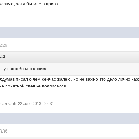
азную, хотя бы мне в приват.
22:29
:13:
ную, хотя бы мне в приват.
 обдумав писал о чем сейчас жалею, но не важно это дело лично каж
 не понятной спешке подписался....
ал senh: 22 June 2013 - 22:31
23:06