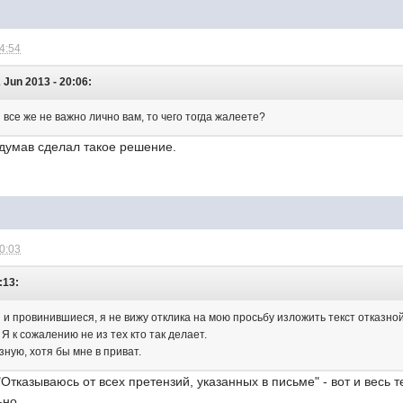
04:54
 Jun 2013 - 20:06:
 все же не важно лично вам, то чего тогда жалеете?
думав сделал такое решение.
10:03
:13:
и провинившиеся, я не вижу отклика на мою просьбу изложить текст отказной
 Я к сожалению не из тех кто так делает.
ную, хотя бы мне в приват.
Отказываюсь от всех претензий, указанных в письме" - вот и весь т
ьно.