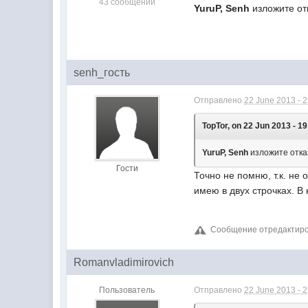
43 сообщений
YuruP, Senh
изложите отк
senh_гость
Отправлено
22 June 2013 - 
TopTor, on 22 Jun 2013 - 19
YuruP, Senh
изложите отказ
Гости
Точно не помню, т.к. не
имею в двух строчках. В
Сообщение отредактиров
Romanvladimirovich
Пользователь
Отправлено
22 June 2013 - 