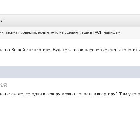
03:
ия письма проверим, если что-то не сделают, еще в ГАСН напишем.
не по Вашей инициативе. Будете за свои плесневые стены колотить
13:33
то не скажет,сегодня к вечеру можно попасть в квартиру? Там у ког