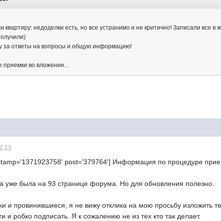
 квартиру: недоделки есть, но все устранимо и не критично! Записали все в 
получили)
у за ответы на вопросы и общую информацию!
приемки во вложении...
22:13
estamp='1371923758' post='379764'] Информация по процедуре прием
а уже была на 93 странице форума. Но для обновления полезно.
и и провинившиеся, я не вижу отклика на мою просьбу изложить тек
и и робко подписать. Я к сожалению не из тех кто так делает.