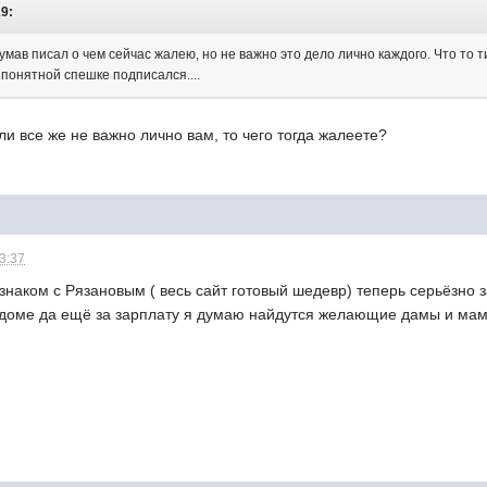
29:
бдумав писал о чем сейчас жалею, но не важно это дело лично каждого. Что то 
е понятной спешке подписался....
ли все же не важно лично вам, то чего тогда жалеете?
23:37
 знаком с Рязановым ( весь сайт готовый шедевр) теперь серьёзно
 доме да ещё за зарплату я думаю найдутся желающие дамы и ма