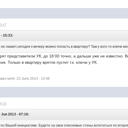
13:47
- 10:33:
 не скажет,сегодня к вечеру можно попасть в квартиру? Там у кого-то ключи м
рят представители УК, до 18:00 точно, а дальше уже не известно.
ик. Только в квартиру врятли пустит т.к. ключи у УК.
ал senh: 23 June 2013 - 13:48
14:33
 Jun 2013 - 07:16:
 по Вашей инициативе. Будете за свои плесневые стены колотиться по втором