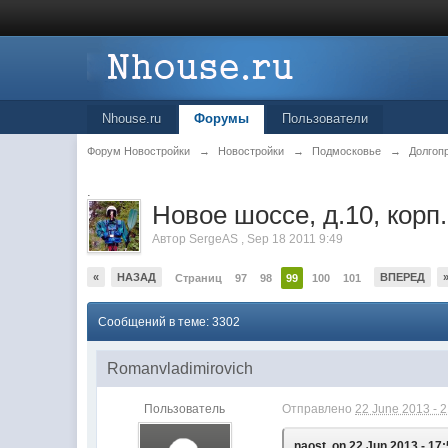
Nhouse.ru
Форумы
Пользователи
Форум Новостройки
→
Новостройки
→
Подмосковье
→
Долгоп
.
Новое шоссе, д.10, корп
Автор
SergeAS
,
Sep 18 2011 9:49
«
НАЗАД
ВПЕРЕД
Страниц
97
98
99
100
101
Сообщений в теме: 3302
Romanvladimirovich
Пользователь
Отправлено
22 June 2013 - 
naost, on 22 Jun 2013 - 17: