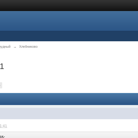
рудный
→
Хлебниково
.1
»
21:41
55: