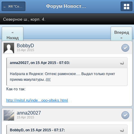
Форум Новостройки
← ЖК "Северный Парк"
Северное ш., корп. 4.
«
Вперед
Назад
»
BobbyD
15 Apr 2015
anna20027, on 15 Apr 2015 - 07:03:
Набрала в Яндексе: Олтекс раменское..... Выдал только пункт
приема макулатуры..((((
Как-то так:
http://mitol.ru/inde...ooo-olteks.html
anna20027
15 Apr 2015
BobbyD, on 15 Apr 2015 - 07:17: