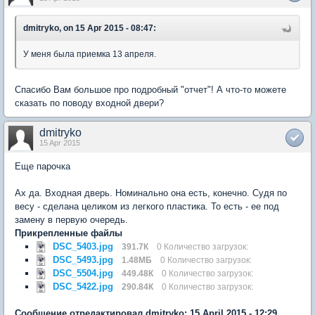
dmitryko, on 15 Apr 2015 - 08:47:
У меня была приемка 13 апреля.
Спасибо Вам большое про подробный "отчет"! А что-то можете
сказать по поводу входной двери?
dmitryko
15 Apr 2015
Еще парочка
Ах да. Входная дверь. Номинально она есть, конечно. Судя по
весу - сделана целиком из легкого пластика. То есть - ее под
замену в первую очередь.
Прикрепленные файлы
DSC_5403.jpg
391.7К
0 Количество загрузок:
DSC_5493.jpg
1.48МБ
0 Количество загрузок:
DSC_5504.jpg
449.48К
0 Количество загрузок:
DSC_5422.jpg
290.84К
0 Количество загрузок:
Сообщение отредактировал dmitryko: 15 April 2015 - 12:29