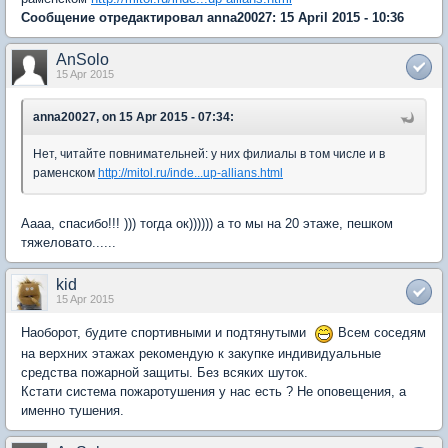
Сообщение отредактировал anna20027: 15 April 2015 - 10:36
AnSolo
15 Apr 2015
anna20027, on 15 Apr 2015 - 07:34:
Нет, читайте повнимательней: у них филиалы в том числе и в
раменском
http://mitol.ru/inde...up-allians.html
Аааа, спасибо!!! ))) тогда ок)))))) а то мы на 20 этаже, пешком
тяжеловато......
kid
15 Apr 2015
Наоборот, будите спортивными и подтянутыми
Всем соседям
на верхних этажах рекомендую к закупке индивидуальные
средства пожарной защиты. Без всяких шуток.
Кстати система пожаротушения у нас есть ? Не оповещения, а
именно тушения.