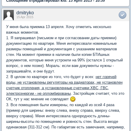
Сообщение отредактировал kid: 15 April 2015 - 10:59
dmitryko
15 Apr 2015
У меня была приемка 13 апреля. Хочу отметить несколько
важных моментов.
1. Я запрашивал (письмом и при согласовании даты приемки)
документацию по квартире. Меня интересовали номинальные
размеры помещений и документация с указанием материалов
стен. На момент приемки в наличии были копии БТИшных
документов, которые меня устроили на 99% (остался 1 открытый
вопрос, о нем позже). Мораль: если вам документы нужны -
запрашивайте, и они будут.
2. В целом по квартире из того, что будет у всех:
нет горячей
воды, не установлены регуляторы на радиаторах, не установлен
счетчик отопления, а установленные счетчики ХВС, ГВС,
электроэнергии - не опломбированы
. Застройщик считает, что это
ОК, тут у нас мнение не совпадает
3. Все помещения были измерены, по каждой из осей 4 раза
(пример для ширины: внизу слева, внизу справа, вверху слева,
вверху справа). Меня интересовала однородность длины-
ширины-высоты по помещению и ровность стен. Высота везде
одинаковая (311-312 см). По габаритам есть замечания, например,