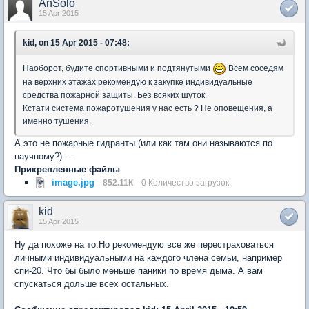
AnSolo
15 Apr 2015
kid, on 15 Apr 2015 - 07:48:
Наоборот, будите спортивными и подтянутыми
Всем соседям
на верхних этажах рекомендую к закупке индивидуальные
средства пожарной защиты. Без всяких шуток.
Кстати система пожаротушения у нас есть ? Не оповещения, а
именно тушения.
А это не пожарные гидранты (или как там они называются по
научному?)....
Прикрепленные файлы
image.jpg
852.11К
0 Количество загрузок:
kid
15 Apr 2015
Ну да похоже на то.Но рекомендую все же перестраховаться
личными индивидуальными на каждого члена семьи, например
спи-20. Что бы было меньше паники по время дыма. А вам
спускаться дольше всех остальных.