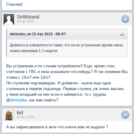
Спасибо!
SirWoland
15 Apr 2015
dmitryko, on 15 Apr 2015 - 08:47:
Дефекты в совокупности такие, что на их устранение (кроме окна)
нужно максимум 1-2 недели
Вы устранение и по стенам потребовали? Еще, кроме стен,
счетчиков с ГВС и окна указывали что-нибудь? Я так понимаю Вы
этажа с 12го? или 13го?
По ступеням подтверждаю. И добавлю - нужна еще одна
ступенька в первом подъезде. Первая ступень уж очень высоко,
у меня младший на нее если и заберется, то с трудом.
@
dmitryko
, как вам лифты?
kid
15 Apr 2015
А вы зафиксировали в акте что ключи вам не выдали ?