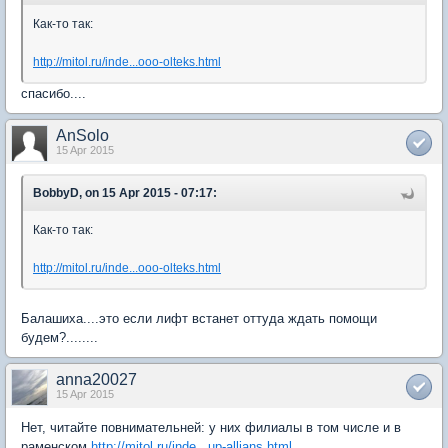
Как-то так:
http://mitol.ru/inde...ooo-olteks.html
спасибо....
AnSolo
15 Apr 2015
BobbyD, on 15 Apr 2015 - 07:17:
Как-то так:
http://mitol.ru/inde...ooo-olteks.html
Балашиха....это если лифт встанет оттуда ждать помощи
будем?........
anna20027
15 Apr 2015
Нет, читайте повнимательней: у них филиалы в том числе и в
раменском
http://mitol.ru/inde...up-allians.html