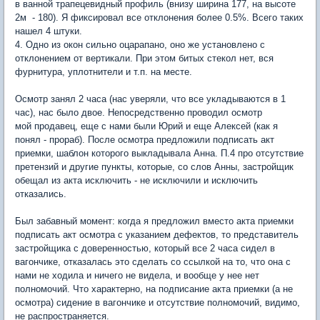
в ванной трапецевидный профиль (внизу ширина 177, на высоте
2м - 180). Я фиксировал все отклонения более 0.5%. Всего таких
нашел 4 штуки.
4. Одно из окон сильно оцарапано, оно же установлено с
отклонением от вертикали. При этом битых стекол нет, вся
фурнитура, уплотнители и т.п. на месте.
Осмотр занял 2 часа (нас уверяли, что все укладываются в 1
час), нас было двое. Непосредственно проводил осмотр
мой продавец, еще с нами были Юрий и еще Алексей (как я
понял - прораб). После осмотра предложили подписать акт
приемки, шаблон которого выкладывала Анна. П.4 про отсутствие
претензий и другие пункты, которые, со слов Анны, застройщик
обещал из акта исключить - не исключили и исключить
отказались.
Был забавный момент: когда я предложил вместо акта приемки
подписать акт осмотра с указанием дефектов, то представитель
застройщика с доверенностью, который все 2 часа сидел в
вагончике, отказалась это сделать со ссылкой на то, что она с
нами не ходила и ничего не видела, и вообще у нее нет
полномочий. Что характерно, на подписание акта приемки (а не
осмотра) сидение в вагончике и отсутствие полномочий, видимо,
не распространяется.