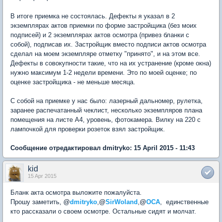
В итоге приемка не состоялась. Дефекты я указал в 2
экземплярах актов приемки по форме застройщика (без моих
подписей) и 2 экземплярах актов осмотра (привез бланки с
собой), подписав их. Застройщик вместо подписи актов осмотра
сделал на моем экземпляре отметку "принято", и на этом все.
Дефекты в совокупности такие, что на их устранение (кроме окна)
нужно максимум 1-2 недели времени. Это по моей оценке; по
оценке застройщика - не меньше месяца.
С собой на приемке у нас было: лазерный дальномер, рулетка,
заранее распечатанный чеклист, несколько экземпляров плана
помещения на листе А4, уровень, фотокамера. Вилку на 220 с
лампочкой для проверки розеток взял застройщик.
Сообщение отредактировал dmitryko: 15 April 2015 - 11:43
kid
15 Apr 2015
Бланк акта осмотра выложите пожалуйста.
Прошу заметить,
@
dmitryko
,
@
SirWoland
,
@
ОСА
, единственные
кто рассказали о своем осмотре. Остальные сидят и молчат.