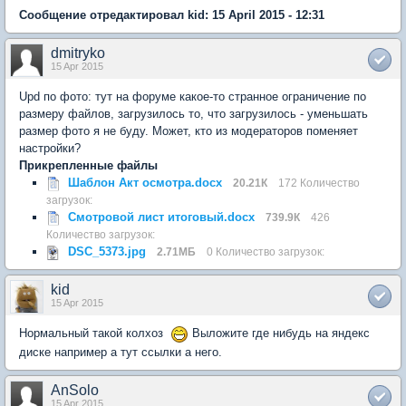
Сообщение отредактировал kid: 15 April 2015 - 12:31
dmitryko
15 Apr 2015
Upd по фото: тут на форуме какое-то странное ограничение по
размеру файлов, загрузилось то, что загрузилось - уменьшать
размер фото я не буду. Может, кто из модераторов поменяет
настройки?
Прикрепленные файлы
Шаблон Акт осмотра.docx
20.21К
172 Количество
загрузок:
Смотровой лист итоговый.docx
739.9К
426
Количество загрузок:
DSC_5373.jpg
2.71МБ
0 Количество загрузок:
kid
15 Apr 2015
Нормальный такой колхоз
Выложите где нибудь на яндекс
диске например а тут ссылки а него.
AnSolo
15 Apr 2015