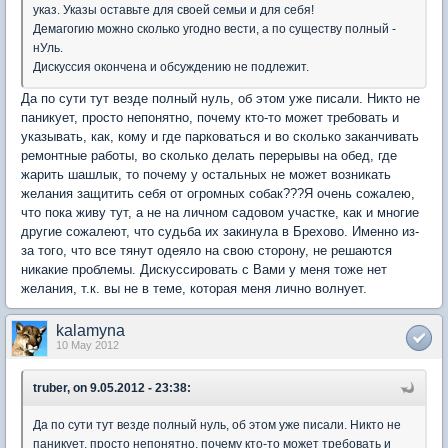
указ. Указы оставьте для своей семьи и для себя!
Демагогию можно сколько угодно вести, а по существу полный -
нУль.
Дискуссия окончена и обсуждению не подлежит.
Да по сути тут везде полный нуль, об этом уже писали. Никто не
паникует, просто непонятно, почему кто-то может требовать и
указывать, как, кому и где парковаться и во сколько заканчивать
ремонтные работы, во сколько делать перерывы на обед, где
жарить шашлык, то почему у остальных не может возникать
желания защитить себя от огромных собак???Я очень сожалею,
что пока живу тут, а не на личном садовом участке, как и многие
другие сожалеют, что судьба их закинула в Брехово. Именно из-
за того, что все тянут одеяло на свою сторону, не решаются
никакие проблемы. Дискуссировать с Вами у меня тоже нет
желания, т.к. вы не в теме, которая меня лично волнует.
kalamyna
10 May 2012
truber, on 9.05.2012 - 23:38:
Да по сути тут везде полный нуль, об этом уже писали. Никто не
паникует, просто непонятно, почему кто-то может требовать и