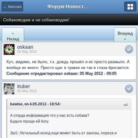
Форум Новостройки
← Брёхово
Собаководам и не собаководам!
«
Вперед
Назад
»
oskaan
05 May 2012
Куч, видимо, не было, т.к. дождь прошёл и их просто размыло. А
вообще их много. Просто щас в травке не так в глаза бросаются.
Сообщение отредактировал oskaan: 05 May 2012 - 09:05
truber
05 May 2012
kawise, on 4.05.2012 - 18:54:
А откуда информация что у нас есть собака?
Будьте проще ей богу.
ЗЫ1: Летальный исход еще может быть от занозы, пореза и