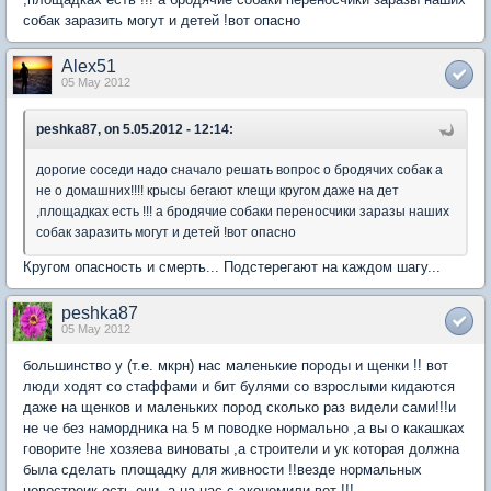
собак заразить могут и детей !вот опасно
Alex51
05 May 2012
peshka87, on 5.05.2012 - 12:14:
дорогие соседи надо сначало решать вопрос о бродячих собак а
не о домашних!!!! крысы бегают клещи кругом даже на дет
,площадках есть !!! а бродячие собаки переносчики заразы наших
собак заразить могут и детей !вот опасно
Кругом опасность и смерть... Подстерегают на каждом шагу...
peshka87
05 May 2012
большинство у (т.е. мкрн) нас маленькие породы и щенки !! вот
люди ходят со стаффами и бит булями со взрослыми кидаются
даже на щенков и маленьких пород сколько раз видели сами!!!и
не че без намордника на 5 м поводке нормально ,а вы о какашках
говорите !не хозяева виноваты ,а строители и ук которая должна
была сделать площадку для живности !!везде нормальных
новостроик есть они, а на нас с экономили вот !!!