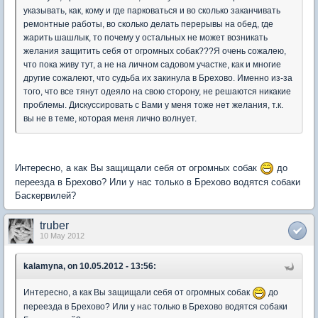
указывать, как, кому и где парковаться и во сколько заканчивать
ремонтные работы, во сколько делать перерывы на обед, где
жарить шашлык, то почему у остальных не может возникать
желания защитить себя от огромных собак???Я очень сожалею,
что пока живу тут, а не на личном садовом участке, как и многие
другие сожалеют, что судьба их закинула в Брехово. Именно из-за
того, что все тянут одеяло на свою сторону, не решаются никакие
проблемы. Дискуссировать с Вами у меня тоже нет желания, т.к.
вы не в теме, которая меня лично волнует.
Интересно, а как Вы защищали себя от огромных собак
до
переезда в Брехово? Или у нас только в Брехово водятся собаки
Баскервилей?
truber
10 May 2012
kalamyna, on 10.05.2012 - 13:56:
Интересно, а как Вы защищали себя от огромных собак
до
переезда в Брехово? Или у нас только в Брехово водятся собаки