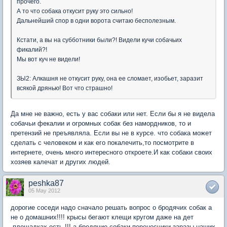
прочего.
А то что собака откусит руку это сильно!
Дальнейший спор в одни ворота считаю бесполезным.
Кстати, а вы на субботники были?! Видели кучи собачьих
фикалий?!
Мы вот куч не видели!
ЗЫ2: Алкашня не откусит руку, она ее сломает, изобьет, заразит
всякой дрянью! Вот что страшно!
Да мне не важно, есть у вас собаки или нет. Если бы я не видела
собачьи фекалии и огромных собак без намордников, то и
претензий не преъявляла. Если вы не в курсе. что собака может
сделать с человеком и как его покалечить,то посмотрите в
интернете, очень много интересного откроете.И как собаки своих
хозяев калечат и других людей.
peshka87
05 May 2012
дорогие соседи надо сначало решать вопрос о бродячих собак а
не о домашних!!!! крысы бегают клещи кругом даже на дет
,площадках есть !!! а бродячие собаки переносчики заразы наших