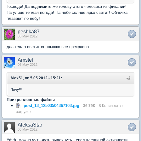
Господи! Да поднимите же голову этого человека из фикалий!
На улице теплая погода! На небе солнце ярко светит! Облочка
плавают по небу!
peshka87
05 May 2012
даа тепло светит солнышко все прекрасно
Amstel
05 May 2012
Alex51, on 5.05.2012 - 15:21:
Лечу!!!
Прикрепленные файлы
post_13_12503504367103.jpg
36.79К
8 Количество
загрузок:
AleksaStar
05 May 2012
Уфф, можно чуть-чуть выдохнуть - спад клещиной активности,