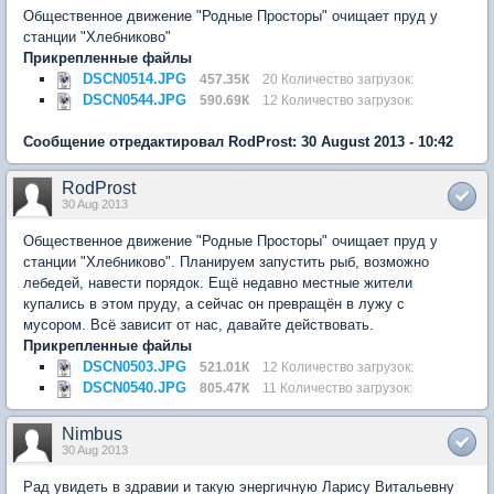
Общественное движение "Родные Просторы" очищает пруд у
станции "Хлебниково"
Прикрепленные файлы
DSCN0514.JPG
457.35К
20 Количество загрузок:
DSCN0544.JPG
590.69К
12 Количество загрузок:
Сообщение отредактировал RodProst: 30 August 2013 - 10:42
RodProst
30 Aug 2013
Общественное движение "Родные Просторы" очищает пруд у
станции "Хлебниково". Планируем запустить рыб, возможно
лебедей, навести порядок. Ещё недавно местные жители
купались в этом пруду, а сейчас он превращён в лужу с
мусором. Всё зависит от нас, давайте действовать.
Прикрепленные файлы
DSCN0503.JPG
521.01К
12 Количество загрузок:
DSCN0540.JPG
805.47К
11 Количество загрузок:
Nimbus
30 Aug 2013
Рад увидеть в здравии и такую энергичную Ларису Витальевну