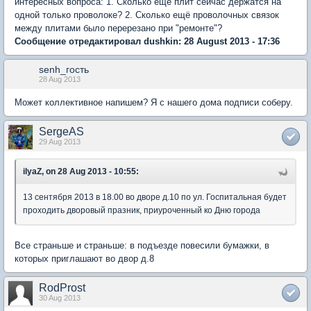
интересных вопроса: 1. Сколько ещё плит сейчас держатся на
одной только проволоке? 2. Сколько ещё проволочных связок
между плитами было перерезано при "ремонте"?
Сообщение отредактировал dushkin: 28 August 2013 - 17:36
senh_гость
28 Aug 2013
Может коллективное напишем? Я с нашего дома подписи соберу.
SergeAS
29 Aug 2013
ilyaZ, on 28 Aug 2013 - 10:55:
13 сентября 2013 в 18.00 во дворе д.10 по ул. Госпитальная будет
проходить дворовый празник, приуроченный ко Дню города
Все страньше и страньше: в подъезде повесили бумажки, в
которых приглашают во двор д.8
RodProst
30 Aug 2013