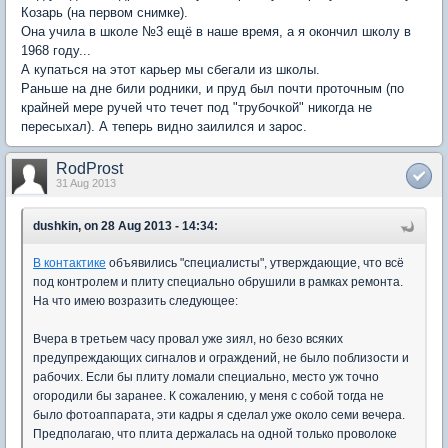
Козарь (на первом снимке).
Она учила в школе №3 ещё в наше время, а я окончил школу в
1968 году...
А купаться на этот карьер мы сбегали из школы.
Раньше на дне били родники, и пруд был почти проточным (по
крайней мере ручей что течет под "трубочкой" никогда не
пересыхал). А теперь видно заилился и зарос.
RodProst
31 Aug 2013
dushkin, on 28 Aug 2013 - 14:34:
В контактике
объявились "специалисты", утверждающие, что всё
под контролем и плиту специально обрушили в рамках ремонта.
На что имею возразить следующее:
Вчера в третьем часу провал уже зиял, но безо всяких
предупреждающих сигналов и ограждений, не было поблизости и
рабочих. Если бы плиту ломали специально, место уж точно
огородили бы заранее. К сожалению, у меня с собой тогда не
было фотоаппарата, эти кадры я сделал уже около семи вечера.
Предполагаю, что плита держалась на одной только проволоке