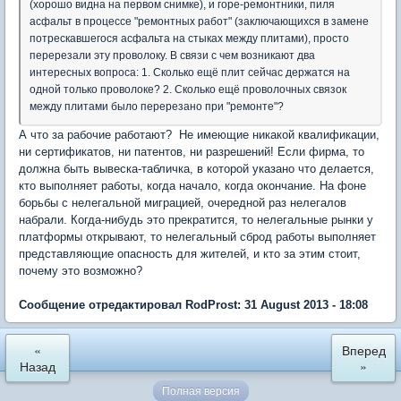
(хорошо видна на первом снимке), и горе-ремонтники, пиля
асфальт в процессе "ремонтных работ" (заключающихся в замене
потрескавшегося асфальта на стыках между плитами), просто
перерезали эту проволоку. В связи с чем возникают два
интересных вопроса: 1. Сколько ещё плит сейчас держатся на
одной только проволоке? 2. Сколько ещё проволочных связок
между плитами было перерезано при "ремонте"?
А что за рабочие работают? Не имеющие никакой квалификации,
ни сертификатов, ни патентов, ни разрешений! Если фирма, то
должна быть вывеска-табличка, в которой указано что делается,
кто выполняет работы, когда начало, когда окончание. На фоне
борьбы с нелегальной миграцией, очередной раз нелегалов
набрали. Когда-нибудь это прекратится, то нелегальные рынки у
платформы открывают, то нелегальный сброд работы выполняет
представляющие опасность для жителей, и кто за этим стоит,
почему это возможно?
Сообщение отредактировал RodProst: 31 August 2013 - 18:08
«
Вперед
Назад
»
Полная версия