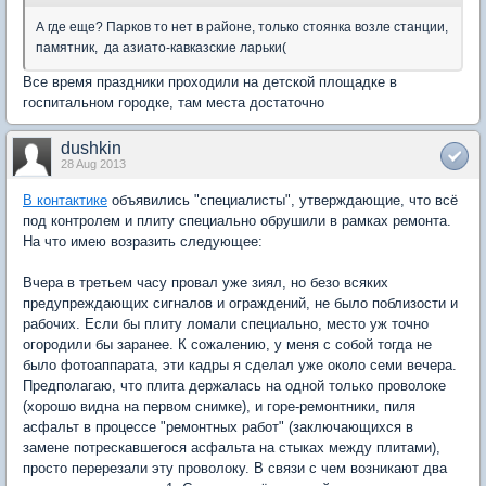
А где еще? Парков то нет в районе, только стоянка возле станции,
памятник, да азиато-кавказские ларьки(
Все время праздники проходили на детской площадке в
госпитальном городке, там места достаточно
dushkin
28 Aug 2013
В контактике
объявились "специалисты", утверждающие, что всё
под контролем и плиту специально обрушили в рамках ремонта.
На что имею возразить следующее:
Вчера в третьем часу провал уже зиял, но безо всяких
предупреждающих сигналов и ограждений, не было поблизости и
рабочих. Если бы плиту ломали специально, место уж точно
огородили бы заранее. К сожалению, у меня с собой тогда не
было фотоаппарата, эти кадры я сделал уже около семи вечера.
Предполагаю, что плита держалась на одной только проволоке
(хорошо видна на первом снимке), и горе-ремонтники, пиля
асфальт в процессе "ремонтных работ" (заключающихся в
замене потрескавшегося асфальта на стыках между плитами),
просто перерезали эту проволоку. В связи с чем возникают два