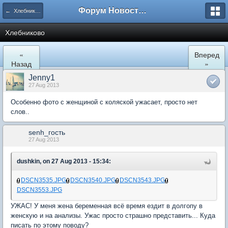
Форум Новостройки
← Хлебниково
Хлебниково
«
Вперед
Назад
»
Jenny1
27 Aug 2013
Особенно фото с женщиной с коляской ужасает, просто нет
слов..
senh_гость
27 Aug 2013
dushkin, on 27 Aug 2013 - 15:34:
DSCN3535.JPG
DSCN3540.JPG
DSCN3543.JPG
DSCN3553.JPG
УЖАС! У меня жена беременная всё время ездит в долгопу в
женскую и на анализы. Ужас просто страшно представить... Куда
писать по этому поводу?