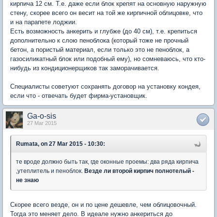
кирпича 12 см. Т.е. даже если блок крепят на основную наружную
стену, скорее всего он весит на той же кирпичной облицовке, что
и на парапете лоджии.
Есть возможность анкерить и глубже (до 40 см), т.е. крепиться
дополнительно к слою пеноблока (который тоже не прочный
бетон, а пористый материал, если только это не пеноблок, а
газосиликатный блок или подобный ему), но сомневаюсь, что кто-
нибудь из кондиционерщиков так заморачивается.
Специалисты советуют сохранять договор на установку кондея,
если что - отвечать будет фирма-установщик.
Ga-o-sis
27 Mar 2015
Rumata, on 27 Mar 2015 - 10:30:
те вроде должно быть так, где оконные проемы: два ряда кирпича
,утеплитель и пеноблок.
Везде ли второй кирпич полнотелый -
не знаю
Скорее всего везде, он и по цене дешевле, чем облицовочный.
Тогда это меняет дело. В идеале нужно анкериться до