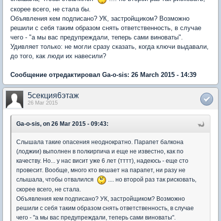
скорее всего, не стала бы.
Объявления кем подписано? УК, застройщиком? Возможно
решили с себя таким образом снять ответственность, в случае
чего - "а мы вас предупреждали, теперь сами виноваты".
Удивляет только: не могли сразу сказать, когда ключи выдавали,
до того, как люди их навесили?
Сообщение отредактировал Ga-o-sis: 26 March 2015 - 14:39
5секция6этаж
26 Mar 2015
Ga-o-sis, on 26 Mar 2015 - 09:43:
Слышала такие опасения неоднократно. Парапет балкона
(лоджии) выполнен в полкирпича и еще не известно, как по
качеству. Но... у нас висит уже 6 лет (тттт), надеюсь - еще сто
провесит. Вообще, много кто вешает на парапет, ни разу не
слышала, чтобы отвалился
.... но второй раз так рисковать,
скорее всего, не стала.
Объявления кем подписано? УК, застройщиком? Возможно
решили с себя таким образом снять ответственность, в случае
чего - "а мы вас предупреждали, теперь сами виноваты".