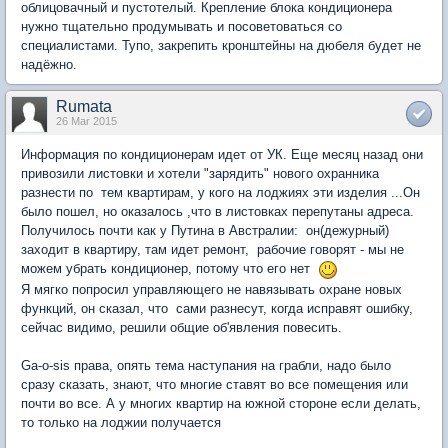
облицовачный и пустотелый. Крепление блока кондиционера
нужно тщательно продумывать и посоветоваться со
специалистами. Тупо, закрепить кронштейны на дюбеля будет не
надёжно.
Rumata
26 Mar 2015
Информация по кондиционерам идет от УК. Еще месяц назад они
привозили листовки и хотели "зарядить" нового охранника
разнести по тем квартирам, у кого на лоджиях эти изделия ...Он
было пошел, но оказалось ,что в листовках перепутаны адреса.
Получилось почти как у Путина в Австралии: он(дежурный)
заходит в квартиру, там идет ремонт, рабочие говорят - мы не
можем убрать кондиционер, потому что его нет
Я мягко попросил управляющего не навязывать охране новых
функций, он сказал, что сами разнесут, когда исправят ошибку,
сейчас видимо, решили общие об'явления повесить.
Ga-o-sis права, опять тема наступания на грабли, надо было
сразу сказать, знают, что многие ставят во все помещения или
почти во все. А у многих квартир на южной стороне если делать,
то только на лоджии получается