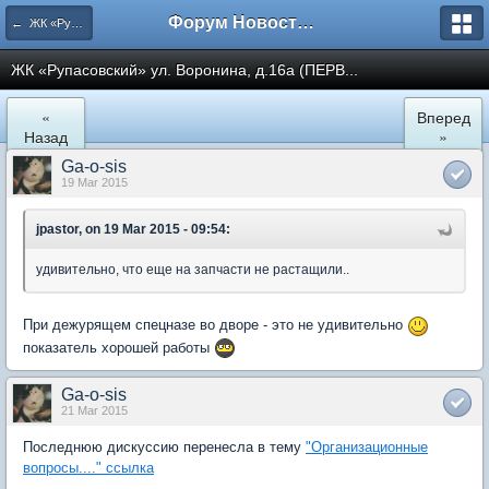
Форум Новостройки
← ЖК «Рупасовский»
ЖК «Рупасовский» ул. Воронина, д.16а (ПЕРВ...
«
Вперед
Назад
»
Ga-o-sis
19 Mar 2015
jpastor, on 19 Mar 2015 - 09:54:
удивительно, что еще на запчасти не растащили..
При дежурящем спецназе во дворе - это не удивительно
показатель хорошей работы
Ga-o-sis
21 Mar 2015
Последнюю дискуссию перенесла в тему
"Организационные
вопросы...." ссылка