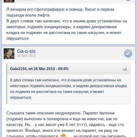
Я вечером его сфотографирую и повешу. Висит в первом
подъезде возле лифта.
В двух словах там написано, что в нашем доме установлены на
некоторых лоджиях кондиционеры, и видимо декоративная
кладка на лоджиях не рассчитана на такие нагрузки, и может
обрушиться.
Ga-o-sis
26 Mar 2015
Gala2154, on 26 Mar 2015 - 09:05:
В двух словах там написано, что в нашем доме установлены на
некоторых лоджиях кондиционеры, и видимо декоративная кладка
на лоджиях не рассчитана на такие нагрузки, и может
обрушиться.
Слышала такие опасения неоднократно. Парапет балкона
(лоджии) выполнен в полкирпича и еще не известно, как по
качеству. Но... у нас висит уже 6 лет (тттт), надеюсь - еще сто
провесит. Вообще, много кто вешает на парапет, ни разу не
слышала, чтобы отвалился
.... но второй раз так рисковать,