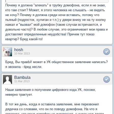
Почему я должна "алекать" в трубку домофона, если я не знаю,
кто там стоит? Может, я этого человека не слышать - не видеть
не хочу? Почему я должна среди ночи вставать, потому что
пьяный (подросток, хулиган и т.п.) у двери внизу не на ту кнопку
нажал и "вызвал" мой домофон (такие случаи встречаются, и
довольно часто)? В любом случае, это ограничивает мои права и
доставляет определенные неудобства! Причем тут показ
квартир? Бред какой-то!
hosh
10 Mar 2013
Бред, Вы правЫ! может в УК общественное заявление написать?
я звонила - бред несли.
Bambula
11 Mar 2013
Наши заявления о получении цифрового кода УК, похоже,
неверно трактует.
В тот же день, когда я оставила заявление, мне перезвонил
дядечка со словами, что он по поводу домофона. На что я
ответила, что меня домофон не интересует, а нужен код двери.