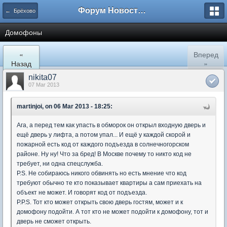
Форум Новостройки
← Брёхово
Домофоны
«
Вперед
Назад
»
nikita07
07 Mar 2013
martinjoi, on 06 Mar 2013 - 18:25:
Ага, а перед тем как упасть в обморок он открыл входную дверь и
ещё дверь у лифта, а потом упал... И ещё у каждой скорой и
пожарной есть код от каждого подъезда в солнечногорском
районе. Ну ну! Что за бред! В Москве почему то никто код не
требует, ни одна спецслужба.
P.S. Не собираюсь никого обвинять но есть мнение что код
требуют обычно те кто показывает квартиры а сам приехать на
объект не может. И говорят код от подъезда.
P.P.S. Тот кто может открыть свою дверь гостям, может и к
домофону подойти. А тот кто не может подойти к домофону, тот и
дверь не сможет открыть.