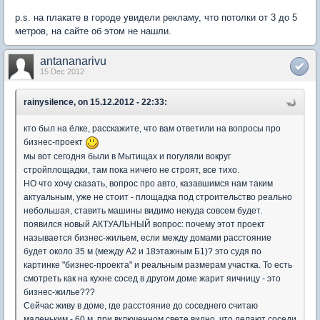
p.s. на плакате в городе увидели рекламу, что потолки от 3 до 5
метров, на сайте об этом не нашли.
antananarivu
15 Dec 2012
rainysilence, on 15.12.2012 - 22:33:
кто был на ёлке, расскажите, что вам ответили на вопросы про
бизнес-проект
мы вот сегодня были в Мытищах и погуляли вокруг
стройплощадки, там пока ничего не строят, все тихо.
НО что хочу сказать, вопрос про авто, казавшимся нам таким
актуальным, уже не стоит - площадка под строительство реально
небольшая, ставить машины видимо некуда совсем будет.
появился новый АКТУАЛЬНЫЙ вопрос: почему этот проект
называется бизнес-жильем, если между домами расстояние
будет около 35 м (между А2 и 18этажным Б1)? это судя по
картинке "бизнес-проекта" и реальным размерам участка. То есть
смотреть как на кухне сосед в другом доме жарит яичницу - это
бизнес-жилье???
Сейчас живу в доме, где расстояние до соседнего считаю
маленьким - 60 м, при включенном свете видно, что делают соседи