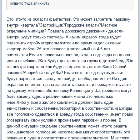
куда-то туда впихнуть.
Это что-то из области фантастики.Кто может запретить парковку
внутри квартала?Застройщик?Городские власти?Местное
отделение милиции? Правила дорожного движения - да,если
внутри будут только тротуары.А каким образом тогда будут
подвозить стройматериалы жители во время отделки своих
квартир,мебель?А это процесс длительный на 4-5 лет
растянется.Если я правильно поняла,вход в подъезды со двора
или я ошибаюсь?Как будут доставляться грузы в детский сад?Он
же внутри квартала.Как будут подъезжать автомобили Скорой
помощи?Аварийные службы? Если есть въезд внутрь,значит
будут парковаться всюду,где найдут свободное место.Ни один
охранник не имеет права запретить въехать и припарковать авто
ни одному жителю,собственнику.Концепции у Застройщика могут
быть какие-угодно,а реалии нашей жизни это несколько
иное.Либо у всего жилого комплекса должен быть один
единственный собственник,территория в собственности,квартиры
все поголовно сдаваться в аренду,тогда собственник имеет право
оговаривать свои условия проживания,парковки и прочее. В
данной ситуации собрание собственников может что-то решить
большинством голосов,но несогласные могут опротестовать это
решение в суде в соответствии с законодательством. Мне тоже