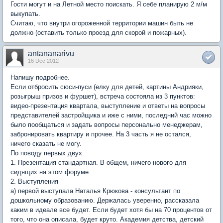
Гости могут и на Летной место поискать. Я себе планирую 2 м/м
выкупать.
Считаю, что внутри огороженной территории машин быть не
должно (оставить только проезд для скорой и пожарных).
antananarivu
16 Dec 2012
Напишу подробнее.
Если отбросить сюси-пуси (елку для детей, картины Андрияки,
розыгрыш призов и фуршет), встреча состояла из 3 пунктов:
видео-презентация квартала, выступление и ответы на вопросы
представителей застройщика и иже с ними, последний час можно
было пообщаться и задать вопросы персонально менеджерам,
забронировать квартиру и прочее. На 3 часть я не остался,
ничего сказать не могу.
По поводу первых двух.
1. Презентация стандартная. В общем, ничего нового для
сидящих на этом форуме.
2. Выступления
а) первой выступала Наталья Крюкова - консультант по
дошкольному образованию. Держалась уверенно, рассказала
каким в идеале все будет. Если будет хотя бы на 70 процентов от
того, что она описала, будет круто. Академия детства, детский