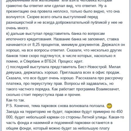
деревянными или железными" или взять человека который
грамотно бы ответил или сделал вид, что ответил. Ну а
презентацию она провела неплохо, только было видно, что она
волнуется. Скорее всего опыта выступлений перед
разношерстной и не всегда доброжелательной публикой у нее не
очень много.
в) дальше выступал представитель банка по вопросам
ипотечного кредитования. Название банка не запомнил, ставка
начинается от 8,25 процентов, минимум документов. Держался он
хорошо, на все вопросы ответил. Сказали, что несколько других
банков тоже скоро подтянутся, в числе которых, насколько я
помню, и Сбербанк и ВТБ24. Процесс идет.
г) последней выступала представитель Бест-Новострой. Милая
девушка, держалась хорошо. Приглашала всех в офис продаж.
Сказала, что все будет очень хорошо. Рассказала про рассрочку
платежа, про переуступку прав. Вопросы ей задавались, но
такого частного порядка. Как работает программа Взаимозачет,
сколько стоит переуступка прав и прочее.
Как-то так.
P.S. Конечно, тема парковок снова волновала ползала.
Заезда на территорию не будет, парковки будут примерно по 450
000, будет небольшой карман со стороны Летной улицы. Какая-то
часть фонда и наземной и подземной парковки останется в
общем фонде, который можно будет за небольшую плату