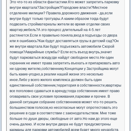
Это что-то из области фантастики.Кто может запретить парковку
внутри квартала?Застройщик?Городские власти?Местное
отделение милиции? Правила дорожного движения - да,если
внутри будут только тротуары.А каким образом тогда будут
подвозить стройматериалы жители во время отделки своих
квартир,мебель?А это процесс длительный на 4-5 лет
растянется.Если я правильно поняла,вход в подъезды со двора
или я ошибаюсь?Как будут доставляться грузы в детский сад?Он
же внутри квартала.Как будут подъезжать автомобили Скорой
помощи?Аварийные службы? Если есть въезд внутрь,значит
будут парковаться всюду,где найдут свободное место.Ни один
охранник не имеет права запретить въехать и припарковать авто
ни одному жителю,собственнику.Концепции у Застройщика могут
быть какие-угодно,а реалии нашей жизни это несколько
иное.Либо у всего жилого комплекса должен быть один
единственный собственник,территория в собственности,квартиры
все поголовно сдаваться в аренду,тогда собственник имеет право
оговаривать свои условия проживания,парковки и прочее. В
данной ситуации собрание собственников может что-то решить
большинством голосов,но несогласные могут опротестовать это
решение в суде в соответствии с законодательством. Мне тоже
больше по душе дворы, свободные от авто.Но нам до этого еще
очень далеко. И если внутри двора не будут предусмотрены
карманы для парковки автомобилей,всем будет много неудобств,