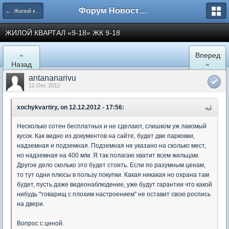
Форум Новостройки
← Жилой квартал "9-18" в Мытищах
ЖИЛОЙ КВАРТАЛ «9-18» ЖК 9-18
«
Вперед
Назад
»
antananarivu
12 Dec 2012
xochykvartiry, on 12.12.2012 - 17:56:
Несколько сотен бесплатных и не сделают, слишком уж лакомый
кусок. Как видно из документов на сайте, будет две парковки,
надземная и подземная. Подземная не указано на сколько мест,
но надземная на 400 м/м. Я так полагаю хватит всем жильцам.
Другое дело сколько это будет стоить. Если по разумным ценам,
то тут одни плюсы в пользу покупки. Какая никакая но охрана там
будет, пусть даже видеонаблюдение, уже будут гарантии что какой
нибудь "товарищ с плохим настроением" не оставит свою роспись
на двери.
Вопрос с ценой.