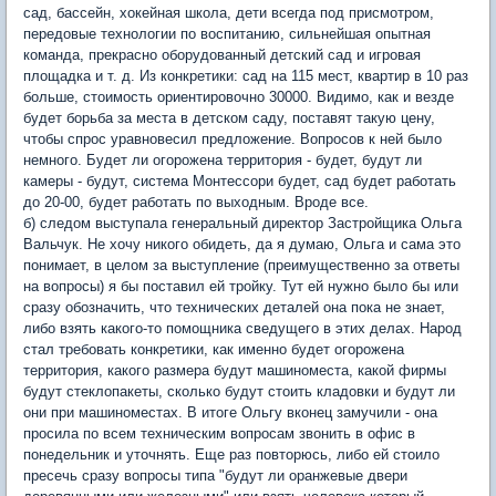
сад, бассейн, хокейная школа, дети всегда под присмотром,
передовые технологии по воспитанию, сильнейшая опытная
команда, прекрасно оборудованный детский сад и игровая
площадка и т. д. Из конкретики: сад на 115 мест, квартир в 10 раз
больше, стоимость ориентировочно 30000. Видимо, как и везде
будет борьба за места в детском саду, поставят такую цену,
чтобы спрос уравновесил предложение. Вопросов к ней было
немного. Будет ли огорожена территория - будет, будут ли
камеры - будут, система Монтессори будет, сад будет работать
до 20-00, будет работать по выходным. Вроде все.
б) следом выступала генеральный директор Застройщика Ольга
Вальчук. Не хочу никого обидеть, да я думаю, Ольга и сама это
понимает, в целом за выступление (преимущественно за ответы
на вопросы) я бы поставил ей тройку. Тут ей нужно было бы или
сразу обозначить, что технических деталей она пока не знает,
либо взять какого-то помощника сведущего в этих делах. Народ
стал требовать конкретики, как именно будет огорожена
территория, какого размера будут машиноместа, какой фирмы
будут стеклопакеты, сколько будут стоить кладовки и будут ли
они при машиноместах. В итоге Ольгу вконец замучили - она
просила по всем техническим вопросам звонить в офис в
понедельник и уточнять. Еще раз повторюсь, либо ей стоило
пресечь сразу вопросы типа "будут ли оранжевые двери