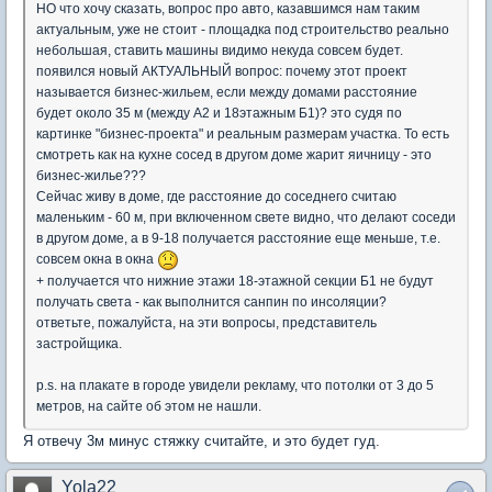
НО что хочу сказать, вопрос про авто, казавшимся нам таким
актуальным, уже не стоит - площадка под строительство реально
небольшая, ставить машины видимо некуда совсем будет.
появился новый АКТУАЛЬНЫЙ вопрос: почему этот проект
называется бизнес-жильем, если между домами расстояние
будет около 35 м (между А2 и 18этажным Б1)? это судя по
картинке "бизнес-проекта" и реальным размерам участка. То есть
смотреть как на кухне сосед в другом доме жарит яичницу - это
бизнес-жилье???
Сейчас живу в доме, где расстояние до соседнего считаю
маленьким - 60 м, при включенном свете видно, что делают соседи
в другом доме, а в 9-18 получается расстояние еще меньше, т.е.
совсем окна в окна
+ получается что нижние этажи 18-этажной секции Б1 не будут
получать света - как выполнится санпин по инсоляции?
ответьте, пожалуйста, на эти вопросы, представитель
застройщика.
p.s. на плакате в городе увидели рекламу, что потолки от 3 до 5
метров, на сайте об этом не нашли.
Я отвечу 3м минус стяжку считайте, и это будет гуд.
Yola22