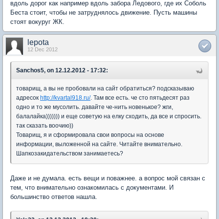
вдоль дорог как например вдоль забора Ледового, где их Соболь
Беста стоит, чтобы не затруднялось движение. Пусть машины
стоят вокуруг ЖК.
lepota
12 Dec 2012
Sanchos5, on 12.12.2012 - 17:32:
товарищ, а вы не пробовали на сайт обратиться? подсказываю
адресок
http://kvartal918.ru/
. Там все есть. че сто пятьдесят раз
одно и то же мусолить. давайте че-нить новенькое? жги,
балалайка))))))) и еще советую на елку сходить, да все и спросить.
так сказать воочию))
Товарищ, я и сформировала свои вопросы на основе
информации, выложенной на сайте. Читайте внимательно.
Шапкозакидательством занимаетесь?
Даже и не думала. есть вещи и поважнее. а вопрос мой связан с
тем, что внимательно ознакомилась с документами. И
большинство ответов нашла.