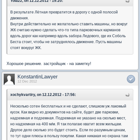
Yola22, on 12.12.2012 - 19:20:
В результате Лётная превратится в дорогу с одной полосой
движения.
Внутри действительно не желательно ставить машины, но вокруг
ЖК считаю нужно сделать что-то типа парковочных карманов
вдоль дорог как например вдоль забора Ледового, где их Соболь
Беста стоит, чтобы не затруднялось движение. Пусть машины
стоят вокуруг ЖК.
Хорошое решение. застройщик - на заметку!
KonstantinLawyer
12 Dec 2012
xochykvartiry, on 12.12.2012 - 17:56:
Несколько сотен бесплатных и не сделают, слишком уж лакомый
кусок. Как видно из документов на сайте, будет две парковки,
надземная и подземная. Подземная не указано на сколько мест,
но надземная на 400 м/м. Я так полагаю хватит всем жильцам.
Другое дело сколько это будет стоить. Если по разумным ценам,
то тут одни плюсы в пользу покупки. Какая никакая но охрана там