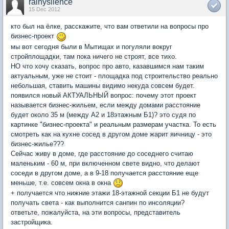
rainysilence
15 Dec 2012
кто был на ёлке, расскажите, что вам ответили на вопросы про
бизнес-проект
мы вот сегодня были в Мытищах и погуляли вокруг
стройплощадки, там пока ничего не строят, все тихо.
НО что хочу сказать, вопрос про авто, казавшимся нам таким
актуальным, уже не стоит - площадка под строительство реально
небольшая, ставить машины видимо некуда совсем будет.
появился новый АКТУАЛЬНЫЙ вопрос: почему этот проект
называется бизнес-жильем, если между домами расстояние
будет около 35 м (между А2 и 18этажным Б1)? это судя по
картинке "бизнес-проекта" и реальным размерам участка. То есть
смотреть как на кухне сосед в другом доме жарит яичницу - это
бизнес-жилье???
Сейчас живу в доме, где расстояние до соседнего считаю
маленьким - 60 м, при включенном свете видно, что делают
соседи в другом доме, а в 9-18 получается расстояние еще
меньше, т.е. совсем окна в окна
+ получается что нижние этажи 18-этажной секции Б1 не будут
получать света - как выполнится санпин по инсоляции?
ответьте, пожалуйста, на эти вопросы, представитель
застройщика.