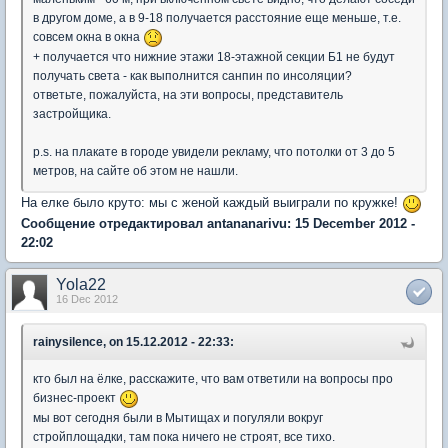
в другом доме, а в 9-18 получается расстояние еще меньше, т.е.
совсем окна в окна
+ получается что нижние этажи 18-этажной секции Б1 не будут
получать света - как выполнится санпин по инсоляции?
ответьте, пожалуйста, на эти вопросы, представитель
застройщика.
p.s. на плакате в городе увидели рекламу, что потолки от 3 до 5
метров, на сайте об этом не нашли.
На елке было круто: мы с женой каждый выиграли по кружке!
Сообщение отредактировал antananarivu: 15 December 2012 -
22:02
Yola22
16 Dec 2012
rainysilence, on 15.12.2012 - 22:33:
кто был на ёлке, расскажите, что вам ответили на вопросы про
бизнес-проект
мы вот сегодня были в Мытищах и погуляли вокруг
стройплощадки, там пока ничего не строят, все тихо.