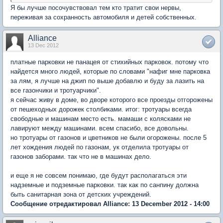
Я бы лучше посочувствовал тем кто тратит свои нервы,
переживая за сохранность автомобиля и детей собственных.
Alliance
13 Dec 2012
платные парковки не панацея от стихийных парковок. потому что
найдется много людей, которые по словами "нафиг мне парковка
за лям, я лучше на джип по выше добавлю и буду за лазить на
все газончики и тротуарчики".
я сейчас живу в доме, во дворе которого все проезды отгорожены
от пешеходных дорожек столбиками. итог: тротуары всегда
свободные и машинам место есть. мамаши с колясками не
лавируют между машинами. всем спасибо, все довольны.
но тротуары от газонов и цветников не были огорожены. после 5
лет хождения людей по газонам, ук отделила тротуары от
газонов заборами. так что не в машинах дело.
и еще я не совсем понимаю, где будут располагаться эти
надземные и подземные парковки. так как по санпину должна
быть санитарная зона от детских учреждений.
Сообщение отредактировал Alliance: 13 December 2012 - 14:00