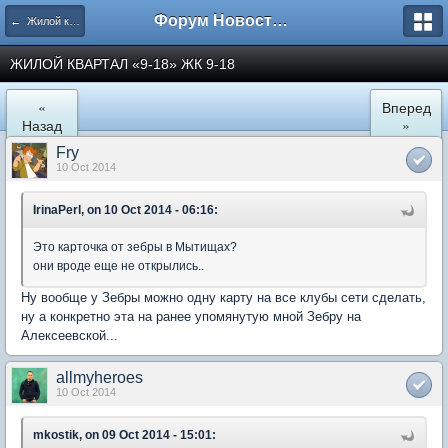
Форум Новостройки
← Жилой квартал "9-18" в Мытищах
ЖИЛОЙ КВАРТАЛ «9-18» ЖК 9-18
«
Вперед
Назад
»
Fry
10 Oct 2014
IrinaPerl, on 10 Oct 2014 - 06:16:
Это карточка от зебры в Мытищах?
они вроде еще не открылись..
Ну вообще у Зебры можно одну карту на все клубы сети сделать,
ну а конкретно эта на ранее упомянутую мной Зебру на
Алексеевской...
allmyheroes
10 Oct 2014
mkostik, on 09 Oct 2014 - 15:01: