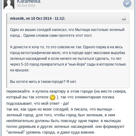
Karamelka
10 Oct 2014
mkostik, on 10 Oct 2014 - 11:12:
Один из ваших соседей написал, что Мытищи настолько зеленый
город... Одним словом сами прочтете этот пост.
А донести я хочу то, то это совсем не так. Одного парка в на весь
город катострафически мало, что в городе идет массовая вырубка
зеленых насаждений и если ничего не пытаться сделать, то лет
через 5-10 город превратиться в "нью-йорк" сады в котором только
на крышах.
Вы хотите жить в таком городе? Я нет.
переезжайте. я купила квартиру в этом городе (на месте сквера,
который вы так хотели
), так что элементарная логика
подсказывает, что мой ответ - да!
так же, как один из моих соседей, я писала, что мытищи -
зеленый город. для того, чтобы город был зеленым, в нем
необязательно должны быть повсюду одни парки. в мытищах
полно деревьев и других зеленых насаждений. они формируют
"зеленый" уровень города, и даже куда важнее.