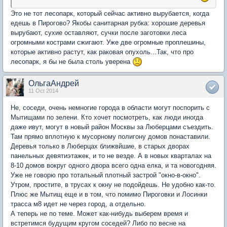
Это не тот лесопарк, который сейчас активно вырубается, когда
едешь в Пирогово? Якобы санитарная рубка: хорошие деревья
вырубают, сухие оставляют, сучки после заготовки леса
огромными кострами сжигают. Уже две огромные проплешины,
которые активно растут, как раковая опухоль...Так, что про
лесопарк, я бы не была столь уверена
ОльгаАндрей
11 Oct 2014
Не, соседи, очень немногие города в области могут поспорить с
Мытищами по зелени. Кто хочет посмотреть, как люди иногда
даже ивут, могут в новый район Москвы за Люберцами съездить.
Там прямо вплотную к мусорному полигону домов понаставили.
Деревья только в Люберцах ближвйшие, в старых дворах
панельных девятиэтажек, и то не везде. А в новых кварталах на
8-10 домов вокруг одного двора всего одна елка, и та новогодняя.
Уже не говорю про тотальный плотный застрой "окно-в-окно".
Утром, простите, в трусах к окну не подойдешь. Не удобно как-то.
Плюс же Мытищ еще и в том, что помимо Пироговки и Лосинки
трасса м8 идет не через город, а отдельно.
А теперь не по теме. Может как-нибудь выберем время и
встретимся будущим кругом соседей? Либо по весне на