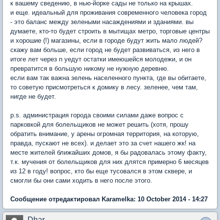
к вашему сведению, в нью-йорке сады не только на крышах.
и еще. идеальный для проживания современного человека город
- это баланс между зелеными насаждениями и зданиями. вы
думаете, кто-то будет строить в мытищах метро, торговые центры
и хорошие (!) магазины, если в городе будут жить мало людей?
скажу вам больше, если город не будет развиваться, из него в
итоге лет через n уедут остатки имеюшейся молодежи, и он
превратится в большую никому не нужную деревню.
если вам так важна зелень населенного пункта, где вы обитаете,
то советую присмотреться к домику в лесу. зеленее, чем там,
нигде не будет.
p.s. администрация города своими силами даже вопрос с
парковкой для болельщиков не может решить (хотя, прошу
обратить внимание, у арены огромная территория, на которую,
правда, пускают не всех). и делает это за счет нашего жк! на
месте жителей ближайших домов, я бы радовалась этому факту,
т.к. мучения от болельщиков для них длятся примерно 6 месяцев
из 12 в году! вопрос, кто бы еще тусовался в этом сквере, и
смогли бы они сами ходить в него после этого.
Сообщение отредактировал Karamelka: 10 October 2014 - 14:27
Dhar