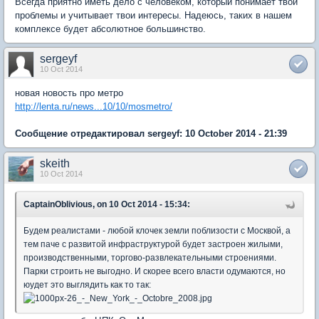
Всегда приятно иметь дело с человеком, который понимает твои
проблемы и учитывает твои интересы. Надеюсь, таких в нашем
комплексе будет абсолютное большинство.
sergeyf
10 Oct 2014
новая новость про метро
http://lenta.ru/news...10/10/mosmetro/
Сообщение отредактировал sergeyf: 10 October 2014 - 21:39
skeith
10 Oct 2014
CaptainOblivious, on 10 Oct 2014 - 15:34:
Будем реалистами - любой клочек земли поблизости с Москвой, а
тем паче с развитой инфраструктурой будет застроен жилыми,
производственными, торгово-развлекательными строениями.
Парки строить не выгодно. И скорее всего власти одумаются, но
юудет это выглядить как то так: