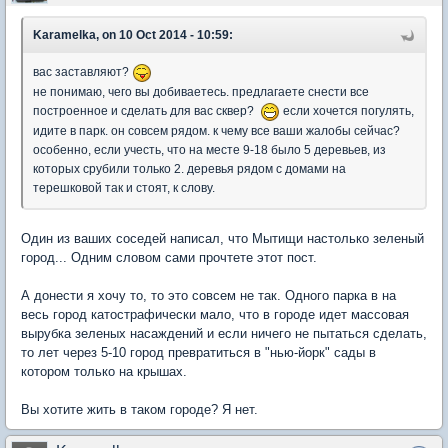
Karamelka, on 10 Oct 2014 - 10:59:
вас заставляют?
не понимаю, чего вы добиваетесь. предлагаете снести все
построенное и сделать для вас сквер?
если хочется погулять,
идите в парк. он совсем рядом. к чему все ваши жалобы сейчас?
особенно, если учесть, что на месте 9-18 было 5 деревьев, из
которых срубили только 2. деревья рядом с домами на
терешковой так и стоят, к слову.
Один из ваших соседей написал, что Мытищи настолько зеленый
город... Одним словом сами прочтете этот пост.
А донести я хочу то, то это совсем не так. Одного парка в на
весь город катострафически мало, что в городе идет массовая
вырубка зеленых насаждений и если ничего не пытаться сделать,
то лет через 5-10 город превратиться в "нью-йорк" сады в
котором только на крышах.
Вы хотите жить в таком городе? Я нет.