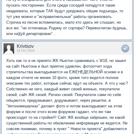
пускать посторонних. Если среди соседей попадутся такие
неадекваты, которые ТАК будут уродовать общие подъезды, то
тут уже можно и "исправитиельные" работы организовать.
Строчка из песни вспомнилась, мало кто здесь её слышал, но
все же: "не отличаешь Родину от сортира? Перевоспитан будешь,
или на)(уй департирован"...
Krivtsov
14 Oct 2014
Хоть как то и не принято ЖК Ньютон сравнивать с 9/18, но зашел
на сайт Ньютона и был приятно удивлен, фотоотчет хода
строительства выкладывается на ЕЖЕНЕДЕЛЬНОЙ основе и в
каждом отчете не менее 10 фото, кроме того ведется полное
описание тех работ, которые сейчас идут на объекте. А что у нас?
Собственно ни чего, каждый живет своей жизнью, покупатели
своей, сайт ЖК своей, Регион своей. Покупатели сами по себе
общаются, придумывают, додумывают, через решетки, в
"бетономешалках" делают фото и потом выкладывают на этом
форуме и после этого всем форумом гадают, что же там
происходит то на стройке!!! Сайт ЖК вообще заброшен, ни какой
существенной работы по обновлению информации не ведется. Ни
совсем понимаю, почему в пункт " Новости проекта" добавляется