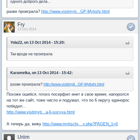
одного доброго дела...
разве проиграла?
http://www.visitmyti...GP-Mytishi.html
Fry
13 Oct 2014
Yola22, on 13 Oct 2014 - 15:20:
Так вроде не проиграла
Karamelka, on 13 Oct 2014 - 15:42:
разве проиграла?
http://www.visitmyti...GP-Mytishi.html
Похоже ошибся, плохо посерфил инет в свое время, напоролся
на тот же сайт, тоже число и подумал, что по 6 округу единорос
победил...
http://www.visitmyti...a-6-sozyva.html
А теперь да, вижу
http://www.mytischi-...v.php?PAGEN_1=6
Uriim