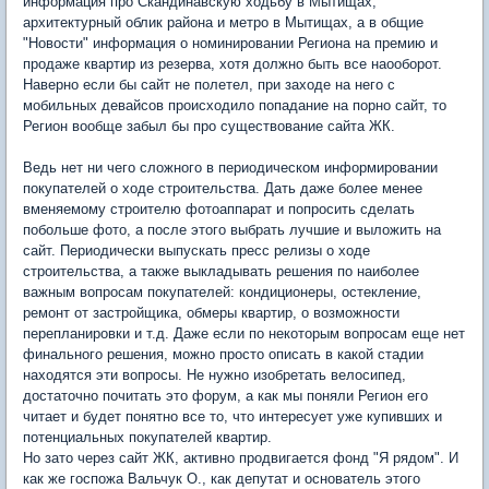
информация про Скандинавскую ходьбу в Мытищах,
архитектурный облик района и метро в Мытищах, а в общие
"Новости" информация о номинировании Региона на премию и
продаже квартир из резерва, хотя должно быть все наооборот.
Наверно если бы сайт не полетел, при заходе на него с
мобильных девайсов происходило попадание на порно сайт, то
Регион вообще забыл бы про существование сайта ЖК.
Ведь нет ни чего сложного в периодическом информировании
покупателей о ходе строительства. Дать даже более менее
вменяемому строителю фотоаппарат и попросить сделать
побольше фото, а после этого выбрать лучшие и выложить на
сайт. Периодически выпускать пресс релизы о ходе
строительства, а также выкладывать решения по наиболее
важным вопросам покупателей: кондиционеры, остекление,
ремонт от застройщика, обмеры квартир, о возможности
перепланировки и т.д. Даже если по некоторым вопросам еще нет
финального решения, можно просто описать в какой стадии
находятся эти вопросы. Не нужно изобретать велосипед,
достаточно почитать это форум, а как мы поняли Регион его
читает и будет понятно все то, что интересует уже купивших и
потенциальных покупателей квартир.
Но зато через сайт ЖК, активно продвигается фонд "Я рядом". И
как же госпожа Вальчук О., как депутат и основатель этого