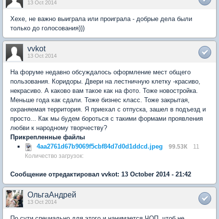
13 Oct 2014
Хехе, не важно выиграла или проиграла - добрые дела были
только до голосования)))
vvkot
13 Oct 2014
На форуме недавно обсуждалось оформление мест общего
пользования. Коридоры. Двери на лестничную клетку -красиво,
некрасиво. А каково вам такое как на фото. Тоже новостройка.
Меньше года как сдали. Тоже бизнес класс. Тоже закрытая,
охраняемая территория. Я приехал с отпуска, зашел в подъезд и
просто... Как мы будем бороться с такими формами проявления
любви к народному творчеству?
Прикрепленные файлы
4aa2761d67b9069f5cbf84d7d0d1ddcd.jpeg
99.53К
11
Количество загрузок:
Сообщение отредактировал vvkot: 13 October 2014 - 21:42
ОльгаАндрей
13 Oct 2014
По сути специально для этого и нанимается ЧОП, чтоб не