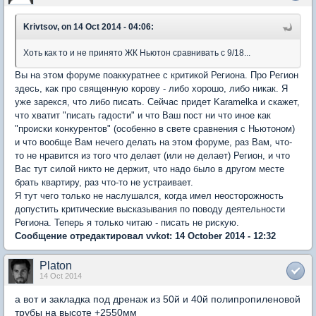
Krivtsov, on 14 Oct 2014 - 04:06:
Хоть как то и не принято ЖК Ньютон сравнивать с 9/18...
Вы на этом форуме поаккуратнее с критикой Региона. Про Регион
здесь, как про священную корову - либо хорошо, либо никак. Я
уже зарекся, что либо писать. Сейчас придет Karamelka и скажет,
что хватит "писать гадости" и что Ваш пост ни что иное как
"происки конкурентов" (особенно в свете сравнения с Ньютоном)
и что вообще Вам нечего делать на этом форуме, раз Вам, что-
то не нравится из того что делает (или не делает) Регион, и что
Вас тут силой никто не держит, что надо было в другом месте
брать квартиру, раз что-то не устраивает.
Я тут чего только не наслушался, когда имел неосторожность
допустить критические высказывания по поводу деятельности
Региона. Теперь я только читаю - писать не рискую.
Сообщение отредактировал vvkot: 14 October 2014 - 12:32
Platon
14 Oct 2014
а вот и закладка под дренаж из 50й и 40й полипропиленовой
трубы на высоте +2550мм