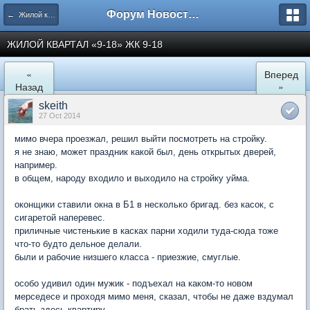
Форум Новостройки
← Жилой квартал "9-18" в Мытищах
ЖИЛОЙ КВАРТАЛ «9-18» ЖК 9-18
«
Вперед
Назад
»
skeith
27 Oct 2014
мимо вчера проезжал, решил выйти посмотреть на стройку.
я не знаю, может праздник какой был, день открытых дверей,
например.
в общем, народу входило и выходило на стройку уйма.
оконщики ставили окна в Б1 в несколько бригад. без касок, с
сигаретой наперевес.
приличные чистенькие в касках парни ходили туда-сюда тоже
что-то будто дельное делали.
были и рабочие низшего класса - приезжие, смуглые.
особо удивил один мужик - подъехал на каком-то новом
мерседесе и проходя мимо меня, сказал, чтобы не даже вздумал
брать здесь квартиру.