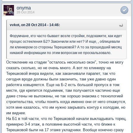
onyma
28 Oct 2014
vvkot, on 28 Oct 2014 - 14:46:
Форумчане, кто часто бывает возле стройки, подскажите, как идет
процес остекления Б2? Закончили или нет? И еще, , облицевали
ли клинкером со стороны Терешковой? А то за прошедший месяц
никакой информации по этим вопросам не проскальзовало.
Остекление на стадии "осталось несколько окон", точно не могу
сказать сколько, но не очень много. А вот по клинкеру на
Терешковой вчера видели, как заканчивали парапет, так что
сегодня вроде должны были закончить, там уже давно один
работяга ковыряется. Еще на Б-2 есть большой пропуск в том
месте, где крепится подъемник, там получается частично еще
даже стены не выложены, не так хорошо знакома с технологией
строительства, чтобы понять когда именно они от него откажутся,
хотя мне казалось, что им нужно закрывать контур к холодам, но
им виднее.
На Б1 в той части, что по Терешковой начали выкладывать торец,
примерно 3-4 этаж, в половине высотной части, что ближе к
Терешковой были на 17 этаже укладчики. Вообще конечно сразу