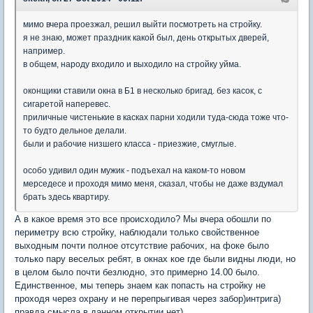
мимо вчера проезжал, решил выйти посмотреть на стройку.
я не знаю, может праздник какой был, день открытых дверей,
например.
в общем, народу входило и выходило на стройку уйма.
оконщики ставили окна в Б1 в несколько бригад. без касок, с
сигаретой наперевес.
приличные чистенькие в касках парни ходили туда-сюда тоже что-
то будто дельное делали.
были и рабочие низшего класса - приезжие, смуглые.
особо удивил один мужик - подъехал на каком-то новом
мерседесе и проходя мимо меня, сказал, чтобы не даже вздумал
брать здесь квартиру.
А в какое время это все происходило? Мы вчера обошли по
периметру всю стройку, наблюдали только свойственное
выходным почти полное отсутствие рабочих, на фоке было
только пару веселых ребят, в окнах кое где были видны люди, но
в целом было почти безлюдно, это примерно 14.00 было.
Единственное, мы теперь знаем как попасть на стройку не
проходя через охрану и не перепрыгивая через забор)интрига)
правда смысла в данном открытии нет)