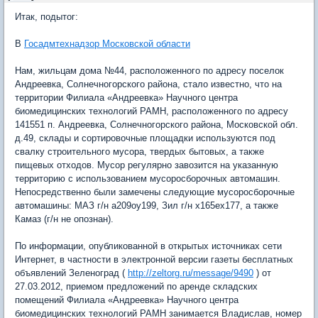
Итак, подытог:
В
Госадмтехнадзор Московской области
Нам, жильцам дома №44, расположенного по адресу поселок
Андреевка, Солнечногорского района, стало известно, что на
территории Филиала «Андреевка» Научного центра
биомедицинских технологий РАМН, расположенного по адресу
141551 п. Андреевка, Солнечногорского района, Московской обл.
д.49, склады и сортировочные площадки используются под
свалку строительного мусора, твердых бытовых, а также
пищевых отходов. Мусор регулярно завозится на указанную
территорию с использованием мусоросборочных автомашин.
Непосредственно были замечены следующие мусоросборочные
автомашины: МАЗ г/н а209оу199, Зил г/н х165ех177, а также
Камаз (г/н не опознан).
По информации, опубликованной в открытых источниках сети
Интернет, в частности в электронной версии газеты бесплатных
объявлений Зеленоград (
http://zeltorg.ru/message/9490
) от
27.03.2012, приемом предложений по аренде складских
помещений Филиала «Андреевка» Научного центра
биомедицинских технологий РАМН занимается Владислав, номер