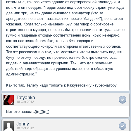
питомнике, как раз через здание от сортировочной площадки, и
вот, что он поведал: "территорию под сортировку сдают уже года
два или три, не так давно сменился арендатор (что за
арендаторы не знает - называет их просто "бандюки"), вонь стоит
ужасная. Когда только начинали был разговор о сортировке
строительного мусора, но очень быстро начали везти туда всякое
гумно и пищевые отходы- соответственно вонь, крыс немеряно,
как на настоящей помойке, только без надзора и
соответствующего контроля со стороны ответственных органов.
Так же рассказал и о том, что местные жители пытались поднять
бучу по этому поводу, но противостояние быстро окончилось,
видать с администрации прикрыли. Так , что для реальных
действий надо обращаться уровнем выше, т.е. в областную
администрацию."
Как то так. Телегу надо толкать к Кажугетовичу - губернатору.
Tatyanka
18 Oct 2012
Вот это новость((((((((((((
Johny
18 Oct 2012