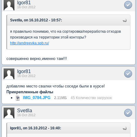
Igor81
16 Oct 2012
Svetlla, on 16.10.2012 - 10:57:
я правильно понимаю, что на сортировка/переработка отходов
производися на территории этой конторы?
http://andreevka.spb.ru/
совершенно верно,именно там!!!
Igor81
16 Oct 2012
добавляю место свалки чтобы соседи были в курсе!
Прикрепленные файлы
IMG_0784.JPG
2.11МБ
45 Количество загрузок:
Svetlla
16 Oct 2012
Igor81, on 16.10.2012 - 16:40: