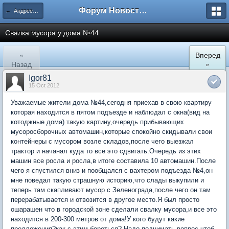
Форум Новостройки
← Андреевский квартал
Свалка мусора у дома №44
«
Вперед
Назад
»
Igor81
15 Oct 2012
Уважаемые жители дома №44,сегодня приехав в свою квартиру
которая находится в пятом подъезде и наблюдал с окна(вид на
котоджные дома) такую картину,очередь прибывающих
мусоросборочных автомашин,которые спокойно скидывали свои
контейнеры с мусором возле складов,после чего выезжал
трактор и начанал куда то все это сдвигать.Очередь из этих
машин все росла и росла,в итоге составила 10 автомашин.После
чего я спустился вниз и пообщался с вахтером подъезда №4,он
мне поведал такую страшную историю,что слады выкупили и
теперь там скапливают мусор с Зеленограда,после чего он там
перерабатывается и отвозится в другое место.Я был просто
ошарашен что в городской зоне сделали свалку мусора,и все это
находится в 200-300 метров от дома!У кого будут какие
предложения?как с этим бороться? Надо поднимать вопрос чтоб