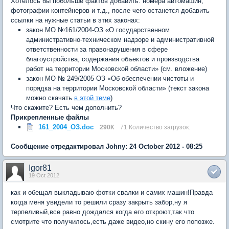
Хотелось бы побольше фактов добавить: номера автомашин,
фотографии контейнеров и т.д., после чего останется добавить
ссылки на нужные статьи в этих законах:
закон МО №161/2004-ОЗ «О государственном
административно-техническом надзоре и административной
ответственности за правонарушения в сфере
благоустройства, содержания объектов и производства
работ на территории Московской области» (см. вложение)
закон МО № 249/2005-ОЗ «Об обеспечении чистоты и
порядка на территории Московской области» (текст закона
можно скачать
в этой теме
)
Что скажите? Есть чем дополнить?
Прикрепленные файлы
161_2004_ОЗ.doc
290К
71 Количество загрузок:
Сообщение отредактировал Johny: 24 October 2012 - 08:25
Igor81
19 Oct 2012
как и обещал выкладываю фотки свалки и самих машин!Правда
когда меня увидели то решили сразу закрыть забор,ну я
терпеливый,все равно дождался когда его откроют,так что
смотрите что получилось,есть даже видео,но скину его попозже.