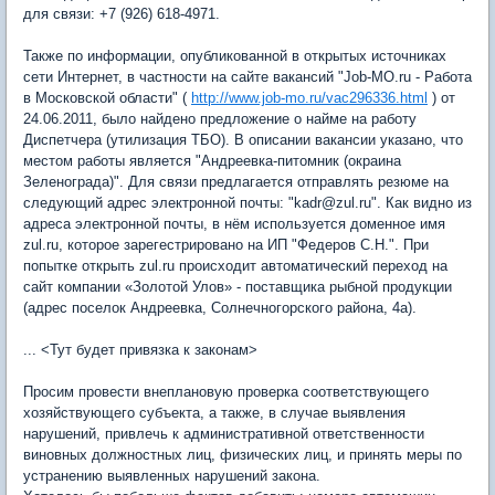
для связи: +7 (926) 618-4971.
Также по информации, опубликованной в открытых источниках
сети Интернет, в частности на сайте вакансий "Job-MO.ru - Работа
в Московской области" (
http://www.job-mo.ru/vac296336.html
) от
24.06.2011, было найдено предложение о найме на работу
Диспетчера (утилизация ТБО). В описании вакансии указано, что
местом работы является "Андреевка-питомник (окраина
Зеленограда)". Для связи предлагается отправлять резюме на
следующий адрес электронной почты: "kadr@zul.ru". Как видно из
адреса электронной почты, в нём используется доменное имя
zul.ru, которое зарегестрировано на ИП "Федеров С.Н.". При
попытке открыть zul.ru происходит автоматический переход на
сайт компании «Золотой Улов» - поставщика рыбной продукции
(адрес поселок Андреевка, Солнечногорского района, 4а).
... <Тут будет привязка к законам>
Просим провести внеплановую проверка соответствующего
хозяйствующего субъекта, а также, в случае выявления
нарушений, привлечь к административной ответственности
виновных должностных лиц, физических лиц, и принять меры по
устранению выявленных нарушений закона.