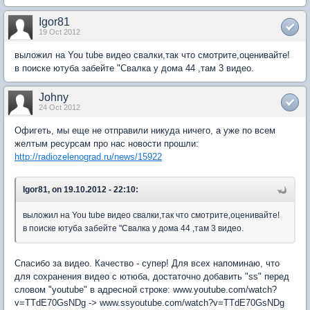
Igor81
19 Oct 2012
выложил на You tube видео свалки,так что смотрите,оценивайте!
в поиске ютуба забейте "Свалка у дома 44 ,там 3 видео.
Johny
24 Oct 2012
Офигеть, мы еще не отправили никуда ничего, а уже по всем
желтым ресурсам про нас новости прошли:
http://radiozelenograd.ru/news/15922
Igor81, on 19.10.2012 - 22:10:
выложил на You tube видео свалки,так что смотрите,оценивайте!
в поиске ютуба забейте "Свалка у дома 44 ,там 3 видео.
Спасибо за видео. Качество - супер! Для всех напоминаю, что
для сохранения видео с ютюба, достаточно добавить "ss" перед
словом "youtube" в адресной строке: www.youtube.com/watch?
v=TTdE70GsNDg -> www.ssyoutube.com/watch?v=TTdE70GsNDg