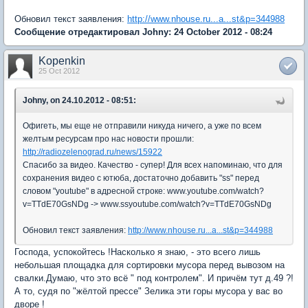
Обновил текст заявления:
http://www.nhouse.ru...a...st&p=344988
Сообщение отредактировал Johny: 24 October 2012 - 08:24
Kopenkin
25 Oct 2012
Johny, on 24.10.2012 - 08:51:
Офигеть, мы еще не отправили никуда ничего, а уже по всем
желтым ресурсам про нас новости прошли:
http://radiozelenograd.ru/news/15922
Спасибо за видео. Качество - супер! Для всех напоминаю, что для
сохранения видео с ютюба, достаточно добавить "ss" перед
словом "youtube" в адресной строке: www.youtube.com/watch?
v=TTdE70GsNDg -> www.ssyoutube.com/watch?v=TTdE70GsNDg
Обновил текст заявления:
http://www.nhouse.ru...a...st&p=344988
Господа, успокойтесь !Насколько я знаю, - это всего лишь
небольшая площадка для сортировки мусора перед вывозом на
свалки.Думаю, что это всё " под контролем". И причём тут д.49 ?!
А то, судя по "жёлтой прессе" Зелика эти горы мусора у вас во
дворе !