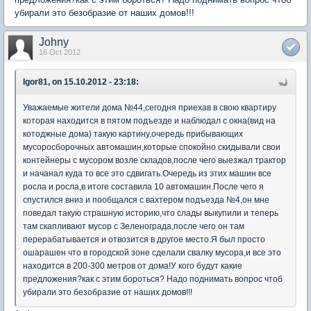
убирали это безобразие от наших домов!!!
Johny
16 Oct 2012
Igor81, on 15.10.2012 - 23:18:
Уважаемые жители дома №44,сегодня приехав в свою квартиру
которая находится в пятом подъезде и наблюдал с окна(вид на
котоджные дома) такую картину,очередь прибывающих
мусоросборочных автомашин,которые спокойно скидывали свои
контейнеры с мусором возле складов,после чего выезжал трактор
и начанал куда то все это сдвигать.Очередь из этих машин все
росла и росла,в итоге составила 10 автомашин.После чего я
спустился вниз и пообщался с вахтером подъезда №4,он мне
поведал такую страшную историю,что слады выкупили и теперь
там скапливают мусор с Зеленограда,после чего он там
перерабатывается и отвозится в другое место.Я был просто
ошарашен что в городской зоне сделали свалку мусора,и все это
находится в 200-300 метров от дома!У кого будут какие
предложения?как с этим бороться? Надо поднимать вопрос чтоб
убирали это безобразие от наших домов!!!